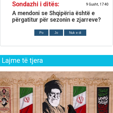
Sondazhi i ditës:
9 Gusht, 17:40
A mendoni se Shqipëria është e
përgatitur për sezonin e zjarreve?
Po
Jo
Nuk e di
Lajme të tjera