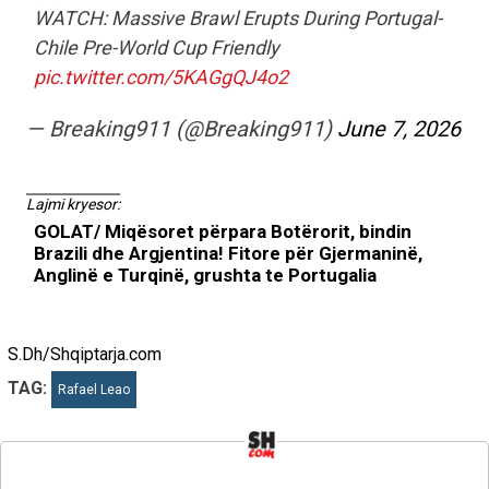
WATCH: Massive Brawl Erupts During Portugal-
Chile Pre-World Cup Friendly
pic.twitter.com/5KAGgQJ4o2
— Breaking911 (@Breaking911)
June 7, 2026
Lajmi kryesor:
GOLAT/ Miqësoret përpara Botërorit, bindin
Brazili dhe Argjentina! Fitore për Gjermaninë,
Anglinë e Turqinë, grushta te Portugalia
S.Dh/Shqiptarja.com
TAG:
Rafael Leao