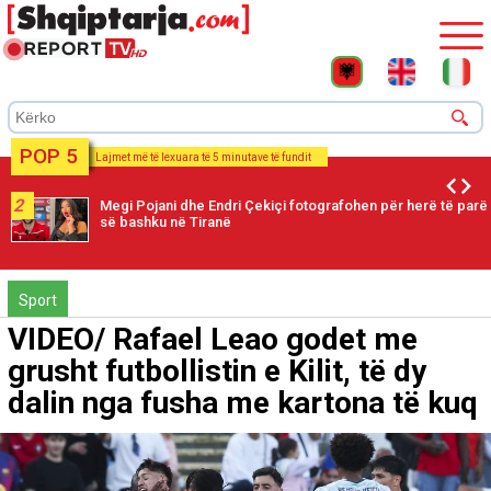
POP 5
Lajmet më të lexuara të 5 minutave të fundit
2
Megi Pojani dhe Endri Çekiçi fotografohen për herë të parë
së bashku në Tiranë
Sport
VIDEO/ Rafael Leao godet me
grusht futbollistin e Kilit, të dy
dalin nga fusha me kartona të kuq