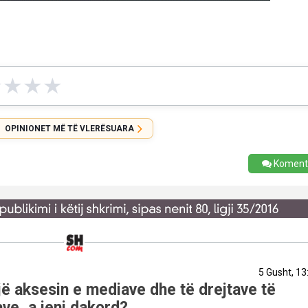
★
★
★
★
OPINIONET MË TË VLERËSUARA
Koment
5 Gusht, 13
ë aksesin e mediave dhe të drejtave të
ve, a jeni dakord?