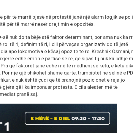
 për të marrë pjesë në protestë janë një alarm logjik se po i
itë për të marrë nesër drejtimin e opozitës.
D-së nuk do ta bëjë atë faktor determinant, por ama nuk ka r
rol të ri, definim të ri, i cili përveçse organizativ do të jetë
fuqia apo lokomotiva e kësaj opozite të re. Kreshnik Osmani, 
xjerrë edhe emrin e partisë së re, që sipas tij nuk ka lidhje 
 Pra që faktorët janë edhe më të mëdhenj se këtu, e këtu dik
Por një gjë shikohet shumë qartë, trumpistët në selinë e P
ikur, e nuk është çudi që të pranojnë pozicionet e reja jo
 gjëra që i ka imponuar protesta. E cila aleaten më të
mediat pranë saj.