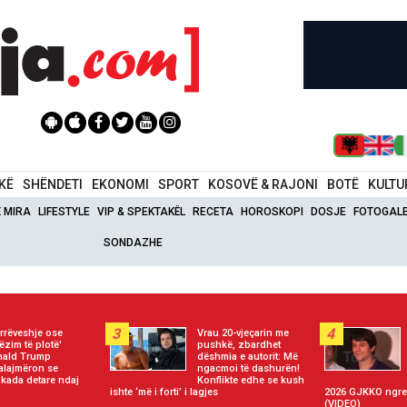
IKË
SHËNDETI
EKONOMI
SPORT
KOSOVË & RAJONI
BOTË
KULTU
Ë MIRA
LIFESTYLE
VIP & SPEKTAKËL
RECETA
HOROSKOPI
DOSJE
FOTOGALE
SONDAZHE
3
4
rrëveshje ose
Vrau 20-vjeçarin me
ëzim të plotë'
pushkë, zbardhet
nald Trump
dëshmia e autorit: Më
alajmëron se
ngacmoi të dashurën!
okada detare ndaj
Konflikte edhe se kush
ishte ‘më i forti’ i lagjes
2026 GJKKO ngre 
(VIDEO)