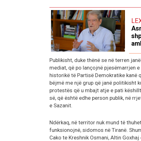
LE
Asn
shp
amb
Publikisht, duke thënë se në terren jan
mediat, që po lançojnë pjesëmarrjen e s
historikë të Partisë Demokratike kanë q
bëjmë me një grup që janë politikisht 
protestës që u mbajt atje e pati këshill
së, që është edhe person publik, në rrj
e Sazanit.
Ndërkaq, në territor nuk mund të thuhet
funksionojnë, sidomos në Tiranë. Shum
Cako te Kreshnik Osmani, Altin Goxhaj e