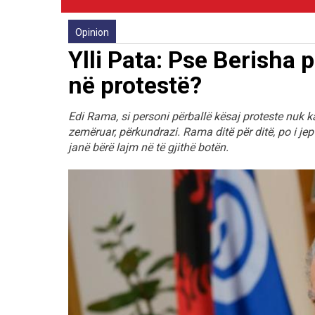
Opinion
Ylli Pata: Pse Berisha 
në protestë?
Edi Rama, si personi përballë kësaj proteste nuk k
zemëruar, përkundrazi. Rama ditë për ditë, po i jep 
janë bërë lajm në të gjithë botën.