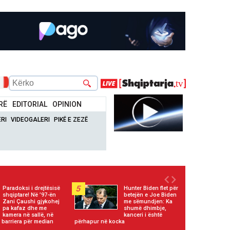
RË
EDITORIAL
OPINION
RI
VIDEOGALERI
PIKË E ZEZË
5
Paradoksi i drejtësisë
Hunter Biden flet për
shqiptare! Në ’97-ën
betejën e Joe Biden
Zani Çaushi gjykohej
me sëmundjen: Ka
pa kafaz dhe me
shumë dhimbje,
kamera në sallë, në
kanceri i është
barriera për median
përhapur në kocka