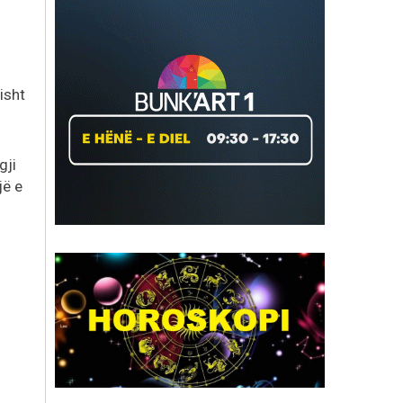
isht
gji
jë e