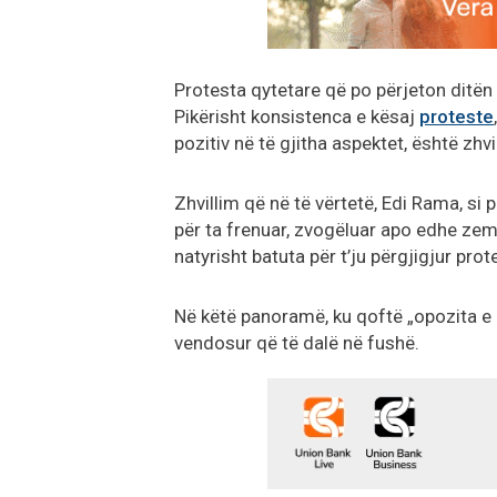
Protesta qytetare që po përjeton ditën e
Pikërisht konsistenca e kësaj
proteste
pozitiv në të gjitha aspektet, është zhv
Zhvillim që në të vërtetë, Edi Rama, si 
për ta frenuar, zvogëluar apo edhe zemë
natyrisht batuta për t’ju përgjigjur pro
Në këtë panoramë, ku qoftë „opozita e 
vendosur që të dalë në fushë.