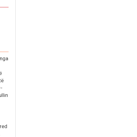
s
 nga
ë
të
D-
llin
Fred
a