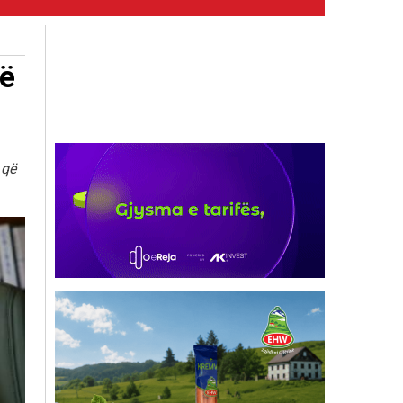
të
 që