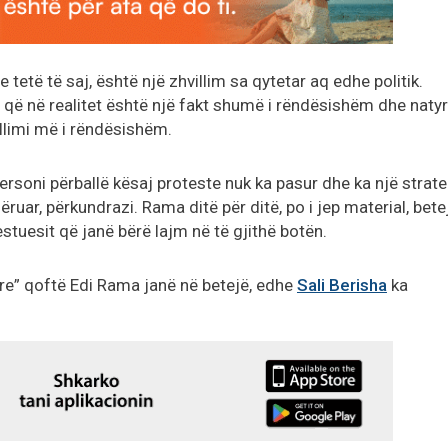
 tetë të saj, është një zhvillim sa qytetar aq edhe politik.
, që në realitet është një fakt shumë i rëndësishëm dhe natyr
illimi më i rëndësishëm.
personi përballë kësaj proteste nuk ka pasur dhe ka një strate
ruar, përkundrazi. Rama ditë për ditë, po i jep material, bete
testuesit që janë bërë lajm në të gjithë botën.
re” qoftë Edi Rama janë në betejë, edhe
Sali Berisha
ka