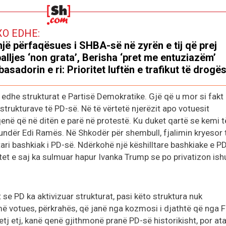
XO EDHE:
jë përfaqësues i SHBA-së në zyrën e tij që prej
alljes ‘non grata’, Berisha ‘pret me entuziazëm’
asadorin e ri: Prioritet luftën e trafikut të drogë
ë edhe strukturat e Partisë Demokratike. Gjë që u mor si fakt
trukturave të PD-së. Në të vërtetë njerëzit apo votuesit
enë që në ditën e parë në protestë. Ku duket qartë se kemi t
kundër Edi Ramës. Në Shkodër për shembull, fjalimin kryesor 
tari bashkiak i PD-së. Ndërkohë një këshilltare bashkiake e P
etet e saj ka sulmuar hapur Ivanka Trump se po privatizon ishu
 se PD ka aktivizuar strukturat, pasi këto struktura nuk
ë votues, përkrahës, që janë nga kozmosi i djathtë që nga 
tj etj, kanë qenë gjithmonë pranë PD-së historikisht, por at