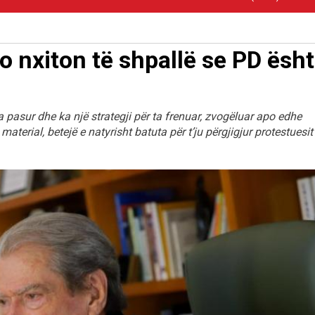
po nxiton të shpallë se PD ësh
a pasur dhe ka një strategji për ta frenuar, zvogëluar apo edhe
material, betejë e natyrisht batuta për t’ju përgjigjur protestuesit