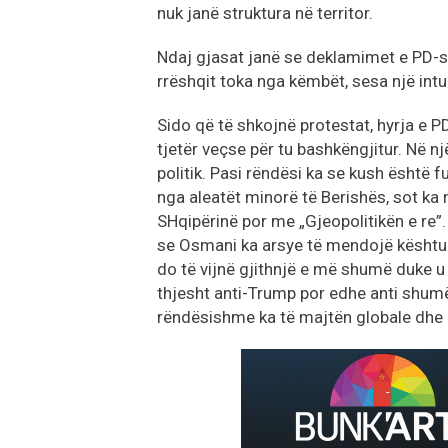
nuk janë struktura në territor.
Ndaj gjasat janë se deklamimet e PD-së
rrëshqit toka nga këmbët, sesa një intu
Sido që të shkojnë protestat, hyrja e P
tjetër veçse për tu bashkëngjitur. Në një 
politik. Pasi rëndësi ka se kush është 
nga aleatët minorë të Berishës, sot ka n
SHqipërinë por me „Gjeopolitikën e re”.
se Osmani ka arsye të mendojë kështu. 
do të vijnë gjithnjë e më shumë duke u f
thjesht anti-Trump por edhe anti shumë
rëndësishme ka të majtën globale dhe 