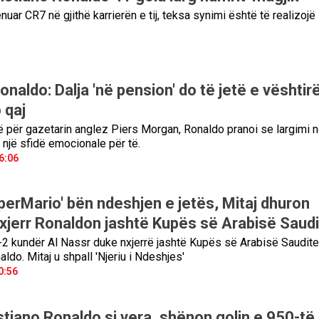
uar CR7 në gjithë karrierën e tij, teksa synimi është të realizoj
onaldo: Dalja 'në pension' do të jetë e vështirë
 qaj
të për gazetarin anglez Piers Morgan, Ronaldo pranoi se largimi 
 një sfidë emocionale për të.
6:06
perMario' bën ndeshjen e jetës, Mitaj dhuron
nxjerr Ronaldon jashtë Kupës së Arabisë Saud
 1-2 kundër Al Nassr duke nxjerrë jashtë Kupës së Arabisë Saudite
aldo. Mitaj u shpall 'Njeriu i Ndeshjes'
0:56
stiano Ronaldo si vera, shënon golin e 950-të