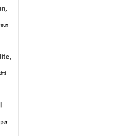
un,
reun
ite,
hti
l
 për