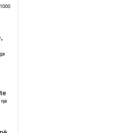
ë 1000
,
nga
ite
 një
 në