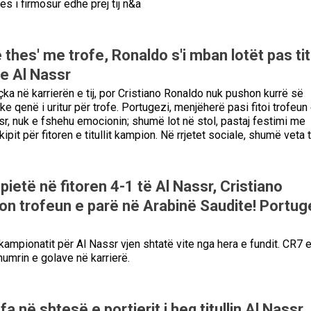
s i firmosur edhe prej tij n&a
 thes' me trofe, Ronaldo s'i mban lotët pas titu
e Al Nassr
thçka në karrierën e tij, por Cristiano Ronaldo nuk pushon kurrë së
e qenë i uritur për trofe. Portugezi, menjëherë pasi fitoi trofeun
r, nuk e fshehu emocionin; shumë lot në stol, pastaj festimi me
kipit për fitoren e titullit kampion. Në rrjetet sociale, shumë veta 
etë në fitoren 4-1 të Al Nassr, Cristiano
ton trofeun e parë në Arabinë Saudite! Portug
 kampionatit për Al Nassr vjen shtatë vite nga hera e fundit. CR7 
umrin e golave në karrierë.
 në shtesë e portierit i heq titullin Al Nassr,