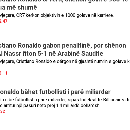
Dua më shumë
eçare, CR7 kërkon objektivin e 1000 golave në karrierë.
2:47
stiano Ronaldo gabon penalltinë, por shënon
l Nassr fiton 5-1 në Arabinë Saudite
eçare, Cristiano Ronaldo e dërgon në gjashtë numrin e golave k
3:11
onaldo bëhet futbollisti i parë miliarder
o u bë futbollisti i parë miliarder, sipas Indeksit të Billionaires t
arritur një pasuri neto prej 1.4 miliardë dollarësh.
:32