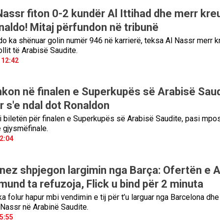
assr fiton 0-2 kundër Al Ittihad dhe merr kre
aldo! Mitaj përfundon në tribunë
do ka shënuar golin numër 946 në karrierë, teksa Al Nassr merr k
ollit të Arabisë Saudite.
 12:42
hkon në finalen e Superkupës së Arabisë Saud
lar s'e ndal dot Ronaldon
i biletën për finalen e Superkupës së Arabisë Saudite, pasi mpos
ë gjysmëfinale.
2:04
inez shpjegon largimin nga Barça: Ofertën e A
und ta refuzoja, Flick u bind për 2 minuta
a folur hapur mbi vendimin e tij për t’u larguar nga Barcelona dhe
l Nassr në Arabinë Saudite.
5:55