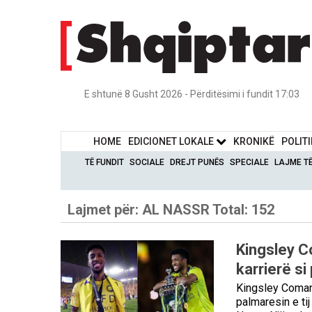
E shtunë 8 Gusht 2026 - Përditësimi i fundit 17:03
HOME
EDICIONET LOKALE
KRONIKË
POLIT
TË FUNDIT
SOCIALE
DREJT PUNËS
SPECIALE
LAJME T
Lajmet për:
AL NASSR
Total: 152
Kingsley Co
karrierë si
Kingsley Coman 
palmaresin e ti