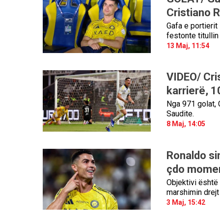
Cristiano R
Gafa e portieri
festonte titulli
13 Maj, 11:54
VIDEO/ Cri
karrierë, 
Nga 971 golat, 
Saudite.
8 Maj, 14:05
Ronaldo sin
çdo mome
Objektivi është 
marshimin drejt
3 Maj, 15:42