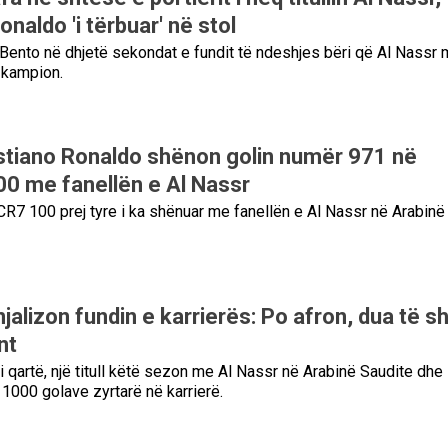
onaldo 'i tërbuar' në stol
t Bento në dhjetë sekondat e fundit të ndeshjes bëri që Al Nassr
n kampion.
stiano Ronaldo shënon golin numër 971 në
100 me fanellën e Al Nassr
CR7 100 prej tyre i ka shënuar me fanellën e Al Nassr në Arabinë
jalizon fundin e karrierës: Po afron, dua të sh
nt
i qartë, një titull këtë sezon me Al Nassr në Arabinë Saudite dhe
 1000 golave zyrtarë në karrierë.