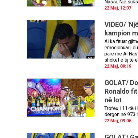
Nassr. Një sukse
22 Maj, 12:07
VIDEO/ 'Një
kampion m
Ai ka fituar gji
emocionuari, duk
parë me Al Nass
shokët e tij të e
22 Maj, 09:19
GOLAT/ Dopi
Ronaldo fi
në lot
Trofeu i 11-të i
dërgon në 973 n
22 Maj, 09:06
GOLAT/ Gafa