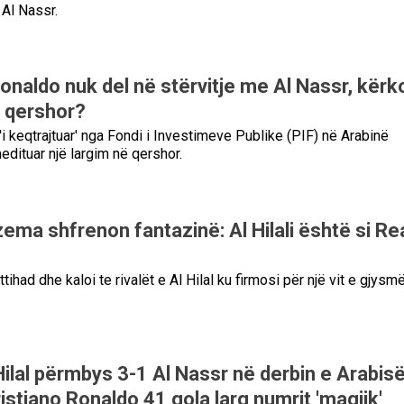
 Al Nassr.
onaldo nuk del në stërvitje me Al Nassr, kërk
ë qershor?
i keqtrajtuar' nga Fondi i Investimeve Publike (PIF) në Arabinë
edituar një largim në qershor.
ema shfrenon fantazinë: Al Hilali është si Re
tihad dhe kaloi te rivalët e Al Hilal ku firmosi për një vit e gjysmë
Hilal përmbys 3-1 Al Nassr në derbin e Arabis
istiano Ronaldo 41 gola larg numrit 'magjik'