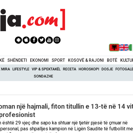
IKË
SHËNDETI
EKONOMI
SPORT
KOSOVË & RAJONI
BOTË
KULTU
Ë MIRA
LIFESTYLE
VIP & SPEKTAKËL
RECETA
HOROSKOPI
DOSJE
FOTOGALE
SONDAZHE
man një hajmali, fiton titullin e 13-të në 14 vi
 profesionist
është 29 vjeç dhe sapo ka shtuar një tjetër pjesë të çmuar në
j personal, pas shpalljes kampion në Ligën Saudite të futbollit me