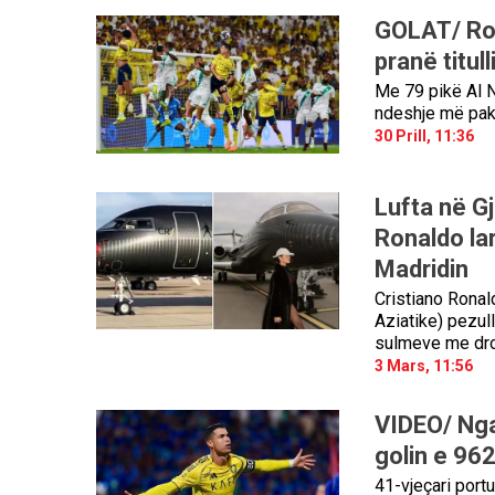
GOLAT/ Ron
pranë titul
Me 79 pikë Al N
ndeshje më pak
30 Prill, 11:36
Lufta në Gj
Ronaldo la
Madridin
Cristiano Ronal
Aziatike) pezul
sulmeve me dron
3 Mars, 11:56
VIDEO/ Nga
golin e 962
41-vjeçari port