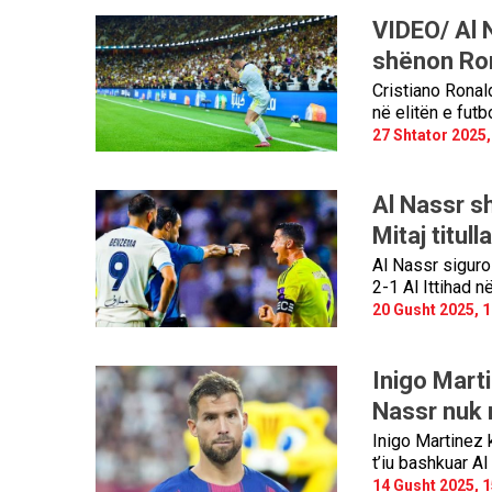
VIDEO/ Al N
shënon Ron
Cristiano Ronal
në elitën e futb
27 Shtator 2025,
Al Nassr s
Mitaj titul
Al Nassr siguro
2-1 Al Ittihad n
20 Gusht 2025, 1
Inigo Mart
Nassr nuk m
Inigo Martinez k
t’iu bashkuar A
14 Gusht 2025, 1