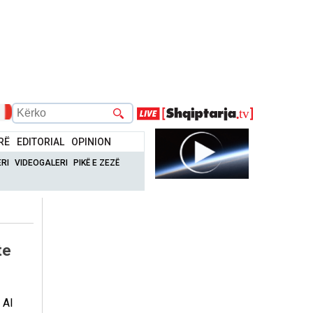
RË
EDITORIAL
OPINION
RI
VIDEOGALERI
PIKË E ZEZË
te
 Al