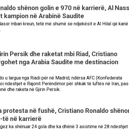
aldo shënon golin e 970 në karrierë, Al Nass
lit kampion në Arabinë Saudite
assr mban kreun, tetë më shumë se ndjekësit e Al Hilal që kanë 
.
irin Persik dhe raketat mbi Riad, Cristiano
rgohet nga Arabia Saudite me destinacion
do u largua nga Riadi për në Madrid, ndërsa AFC (Konfederata
loi ndeshjet e Rajonit Perëndimor për shkak të luftës në Iran, pas
ë dhe raketa në Gjirin Persik.
 protesta në fushë, Cristiano Ronaldo shëno
-të në karrierë
ugez ka shënuar 24 gola dhe ka dhënë 3 asistime në 28 ndeshjet