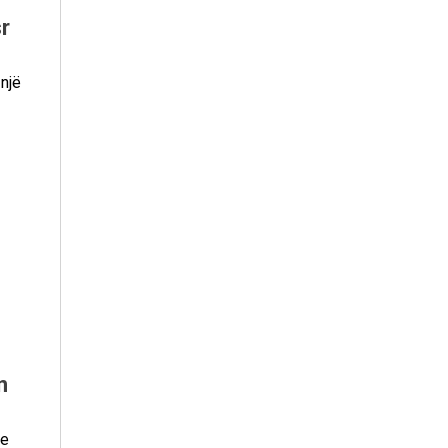
r
një
n
 e