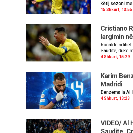
këtij sezoni me
15 Shkurt, 13:55
Cristiano R
largimin n
Ronaldo ndihet '
Saudite, duke m
4 Shkurt, 15:29
Karim Benz
Madridi
Benzema la Al It
4 Shkurt, 13:23
VIDEO/ Al 
Saudite, Cr