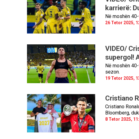
karrierë: 
Në moshën 40-vj
26 Tetor 2025, 1
VIDEO/ Cri
supergol! A
Në moshën 40-vj
sezon.
19 Tetor 2025, 1
Cristiano R
Cristiano Ronald
Bloomberg, duke 
8 Tetor 2025, 11