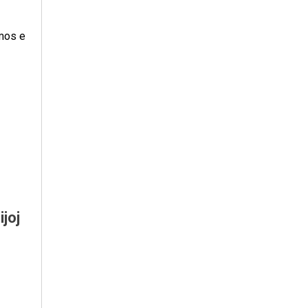
 mos e
ijoj