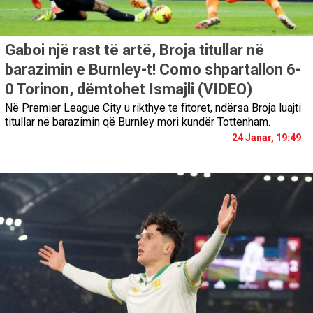
Gaboi një rast të artë, Broja titullar në
barazimin e Burnley-t! Como shpartallon 6-
0 Torinon, dëmtohet Ismajli (VIDEO)
Në Premier League City u rikthye te fitoret, ndërsa Broja luajti
titullar në barazimin që Burnley mori kundër Tottenham.
24 Janar, 19:49