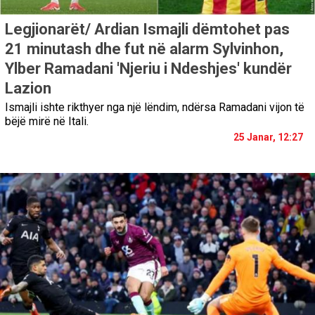
Legjionarët/ Ardian Ismajli dëmtohet pas
21 minutash dhe fut në alarm Sylvinhon,
Ylber Ramadani 'Njeriu i Ndeshjes' kundër
Lazion
Ismajli ishte rikthyer nga një lëndim, ndërsa Ramadani vijon të
bëjë mirë në Itali.
25 Janar, 12:27