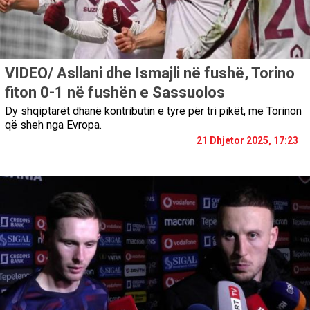
VIDEO/ Asllani dhe Ismajli në fushë, Torino
fiton 0-1 në fushën e Sassuolos
Dy shqiptarët dhanë kontributin e tyre për tri pikët, me Torinon
që sheh nga Evropa.
21 Dhjetor 2025, 17:23