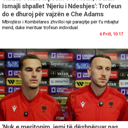
Ismajli shpallet 'Njeriu i Ndeshjes': Trofeun
do e dhuroj për vajzën e Che Adams
Mbrojtësi i Kombëtares zhvilloi një paraqitje për t'u mbajtur
mend, duke merituar trofeun individual.
6 Prill, 10:17
'Nuk e meritonim, jemi të dëshpëruar pas