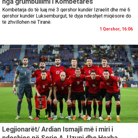
nga grumbullimi i Kombëtares
Kombëtarja do të luaj më 3 qershor kundër Izraelit dhe më 6
qershor kundër Luksemburgut, të dyja ndeshjet miqësore do
të zhvillohen në Tiranë.
1 Qershor, 16:06
Legjionarët/ Ardian Ismajli më i miri i
ndeshjes në Serie A, Uzuni dhe Hoxha