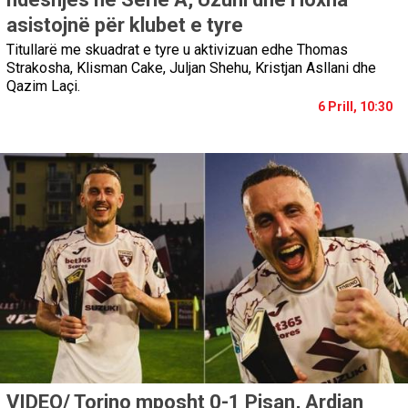
asistojnë për klubet e tyre
Titullarë me skuadrat e tyre u aktivizuan edhe Thomas
Strakosha, Klisman Cake, Juljan Shehu, Kristjan Asllani dhe
Qazim Laçi.
6 Prill, 10:30
VIDEO/ Torino mposht 0-1 Pisan, Ardian