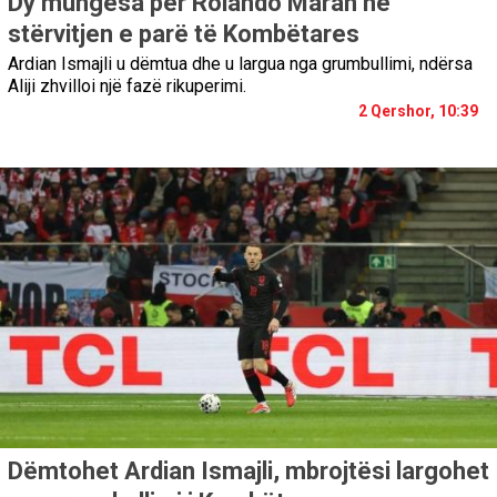
Dy mungesa për Rolando Maran në
stërvitjen e parë të Kombëtares
Ardian Ismajli u dëmtua dhe u largua nga grumbullimi, ndërsa
Aliji zhvilloi një fazë rikuperimi.
2 Qershor, 10:39
Dëmtohet Ardian Ismajli, mbrojtësi largohet