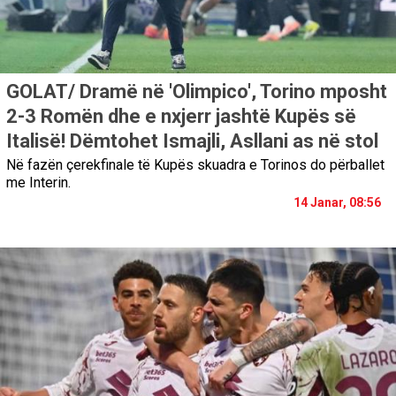
GOLAT/ Dramë në 'Olimpico', Torino mposht
2-3 Romën dhe e nxjerr jashtë Kupës së
Italisë! Dëmtohet Ismajli, Asllani as në stol
Në fazën çerekfinale të Kupës skuadra e Torinos do përballet
me Interin.
14 Janar, 08:56