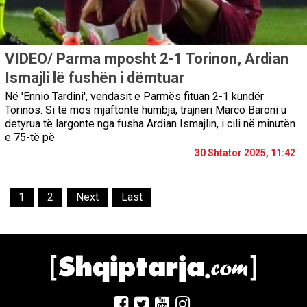
VIDEO/ Parma mposht 2-1 Torinon, Ardian
Ismajli lë fushën i dëmtuar
Në 'Ennio Tardini', vendasit e Parmës fituan 2-1 kundër
Torinos. Si të mos mjaftonte humbja, trajneri Marco Baroni u
detyrua të largonte nga fusha Ardian Ismajlin, i cili në minutën
e 75-të pë
30 Shtator 2025, 11:42
1
2
Next
Last