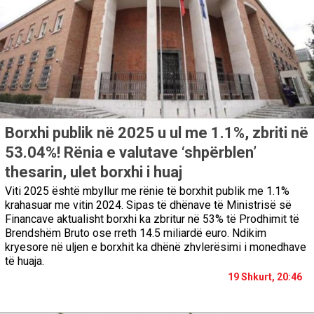
Borxhi publik në 2025 u ul me 1.1%, zbriti në
53.04%! Rënia e valutave ‘shpërblen’
thesarin, ulet borxhi i huaj
Viti 2025 është mbyllur me rënie të borxhit publik me 1.1%
krahasuar me vitin 2024. Sipas të dhënave të Ministrisë së
Financave aktualisht borxhi ka zbritur në 53% të Prodhimit të
Brendshëm Bruto ose rreth 14.5 miliardë euro. Ndikim
kryesore në uljen e borxhit ka dhënë zhvlerësimi i monedhave
të huaja.
19 Shkurt, 20:46