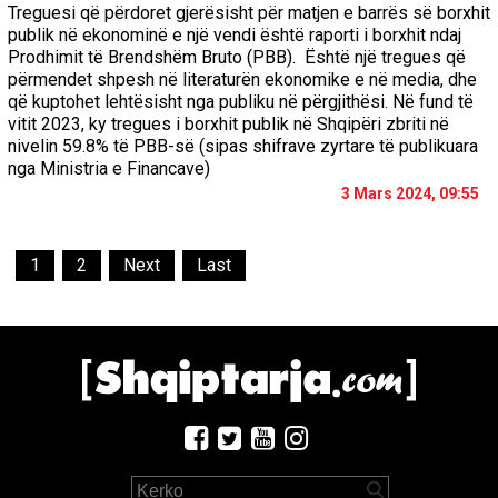
Treguesi që përdoret gjerësisht për matjen e barrës së borxhit
publik në ekonominë e një vendi është raporti i borxhit ndaj
Prodhimit të Brendshëm Bruto (PBB). Është një tregues që
përmendet shpesh në literaturën ekonomike e në media, dhe
që kuptohet lehtësisht nga publiku në përgjithësi. Në fund të
vitit 2023, ky tregues i borxhit publik në Shqipëri zbriti në
nivelin 59.8% të PBB-së (sipas shifrave zyrtare të publikuara
nga Ministria e Financave)
3 Mars 2024, 09:55
1
2
Next
Last