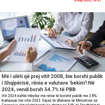
6 Maj 2025, 16:01
Më i ulëti që prej vitit 2008, bie borxhi publik
i Shqipërisë, rënia e valutave ‘bekim’! Në
2024, vendi borxh 54.7% të PBB
Viti 2024 është mbyllur me rënie të borxhit publik me 2.8%
krahasuar me vitin 2023. Sipas të dhënave të Ministrisë së