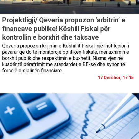
Projektligji/ Qeveria propozon ‘arbitrin’ e
financave publike! Këshill Fiskal për
kontrollin e borxhit dhe taksave
Qeveria propozon krijimin e Këshillit Fiskal, një institucion i
pavarur që do të monitorojë politikën fiskale, menaxhimin e
borxhit publik dhe respektimin e buxhetit. Nisma vjen në
kuadër të përafrimit me standardet e BE-së dhe synon të
forcojë disiplinën financiare.
17 Qershor, 17:15