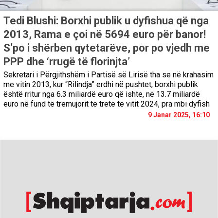
Tedi Blushi: Borxhi publik u dyfishua që nga
2013, Rama e çoi në 5694 euro për banor!
S’po i shërben qytetarëve, por po vjedh me
PPP dhe ‘rrugë të florinjta’
Sekretari i Përgjithshëm i Partisë së Lirisë tha se në krahasim
me vitin 2013, kur “Rilindja” erdhi në pushtet, borxhi publik
është rritur nga 6.3 miliardë euro që ishte, në 13.7 miliardë
euro në fund të tremujorit të tretë të vitit 2024, pra mbi dyfish
9 Janar 2025, 16:10