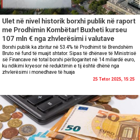
Ulet në nivel historik borxhi publik në raport
me Prodhimin Kombëtar! Buxheti kurseu
107 mln € nga zhvlerësimi i valutave
Borxhi publik ka zbritur në 53.4% të Prodhimit të Brendshëm
Bruto në fund të muajit shtator. Sipas të dhënave të Ministrisë
së Financave në total borxhi përllogaritet në 14 miliardë euro,
ku ndikimi kryesor në reduktimin e tij është dhënë nga
zhvlerësimi i monedhave të huaja
25 Tetor 2025, 15:25