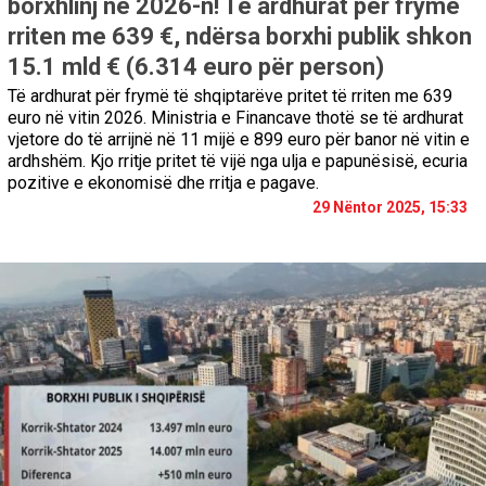
borxhlinj në 2026-n! Të ardhurat për frymë
rriten me 639 €, ndërsa borxhi publik shkon
15.1 mld € (6.314 euro për person)
Të ardhurat për frymë të shqiptarëve pritet të rriten me 639
euro në vitin 2026. Ministria e Financave thotë se të ardhurat
vjetore do të arrijnë në 11 mijë e 899 euro për banor në vitin e
ardhshëm. Kjo rritje pritet të vijë nga ulja e papunësisë, ecuria
pozitive e ekonomisë dhe rritja e pagave.
29 Nëntor 2025, 15:33