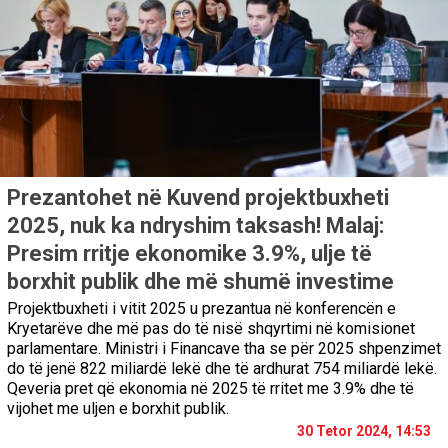
Prezantohet në Kuvend projektbuxheti
2025, nuk ka ndryshim taksash! Malaj:
Presim rritje ekonomike 3.9%, ulje të
borxhit publik dhe më shumë investime
Projektbuxheti i vitit 2025 u prezantua në konferencën e
Kryetarëve dhe më pas do të nisë shqyrtimi në komisionet
parlamentare. Ministri i Financave tha se për 2025 shpenzimet
do të jenë 822 miliardë lekë dhe të ardhurat 754 miliardë lekë.
Qeveria pret që ekonomia në 2025 të rritet me 3.9% dhe të
vijohet me uljen e borxhit publik.
30 Tetor 2024, 14:53