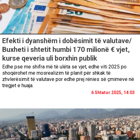
Efekti i dyanshëm i dobësimit të valutave/
Buxheti i shtetit humbi 170 milionë € vjet,
kurse qeveria uli borxhin publik
Edhe pse me shifra më të ulëta se vjet, edhe viti 2025 po
shoqërohet me mosrealizim të planit për shkak të
zhvlerësimit të valutave por edhe prej rënies së çmimeve në
tregjet e huaja.
6 Shtator 2025, 14:03