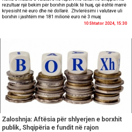
rezultuar një bekim për borxhin publik të huaj, që është marrë
kryesisht në euro dhe në dollarë. Zhvlerësimi i valutave uli
borxhin i jashtëm me 181 milionë euro në 3 muaj
10 Shtator 2024, 15:30
Zaloshnja: Aftësia për shlyerjen e borxhit
publik, Shqipëria e fundit në rajon