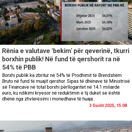
Rënia e valutave ‘bekim’ për qeverinë, tkurri
borxhin publik! Në fund të qershorit ra në
54% të PBB
Borxhi publik ka zbritur në 54% të Prodhimit të Brendshëm
Bruto në fund të muajit qershor. Sipas të dhënave të Ministrisë
së Financave në total borxhi përllogaritet në 14.1 miliardë
euro, ku ndikimi kryesor në reduktimin e tij duket se është
dhënë nga zhvlerësimi i monedhave të huaja.
3 Gusht 2025, 15:08