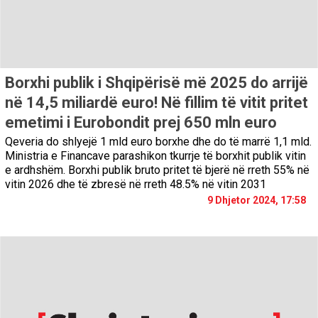
Borxhi publik i Shqipërisë më 2025 do arrijë
në 14,5 miliardë euro! Në fillim të vitit pritet
emetimi i Eurobondit prej 650 mln euro
Qeveria do shlyejë 1 mld euro borxhe dhe do të marrë 1,1 mld.
Ministria e Financave parashikon tkurrje të borxhit publik vitin
e ardhshëm. Borxhi publik bruto pritet të bjerë në rreth 55% në
vitin 2026 dhe të zbresë në rreth 48.5% në vitin 2031
9 Dhjetor 2024, 17:58