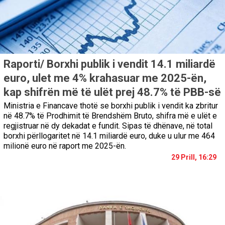
Raporti/ Borxhi publik i vendit 14.1 miliardë
euro, ulet me 4% krahasuar me 2025-ën,
kap shifrën më të ulët prej 48.7% të PBB-së
Ministria e Financave thotë se borxhi publik i vendit ka zbritur
në 48.7% të Prodhimit të Brendshëm Bruto, shifra më e ulët e
regjistruar në dy dekadat e fundit. Sipas të dhënave, në total
borxhi përllogaritet në 14.1 miliardë euro, duke u ulur me 464
milionë euro në raport me 2025-ën.
29 Prill, 16:29