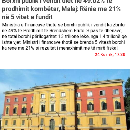
Borxhi publik i vendit ulet në 49.02% të
prodhimit kombëtar, Malaj: Rënie me 21%
në 5 vitet e fundit
Ministria e Financave thotë se borxhi publik i vendit ka zbritur
në 49% të Prodhimit të Brendshëm Bruto. Sipas të dhënave,
në total borxhi përllogaritet 1.3 trilionë lekë, nga 1.4 trilionë që
ishte vjet. Ministri i financave thotë se brenda 5 vitesh borxhi
ka rënë me 21% si rezultat i menaxhimit më të mirë fiskal.
24 Korrik, 17:30