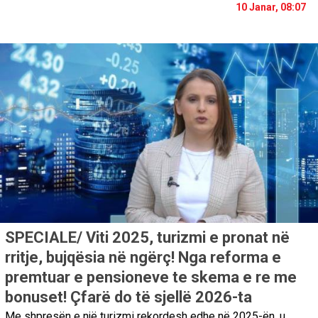
10 Janar, 08:07
SPECIALE/ Viti 2025, turizmi e pronat në
rritje, bujqësia në ngërç! Nga reforma e
premtuar e pensioneve te skema e re me
bonuset! Çfarë do të sjellë 2026-ta
Me shpresën e një turizmi rekordesh edhe në 2025-ën, u