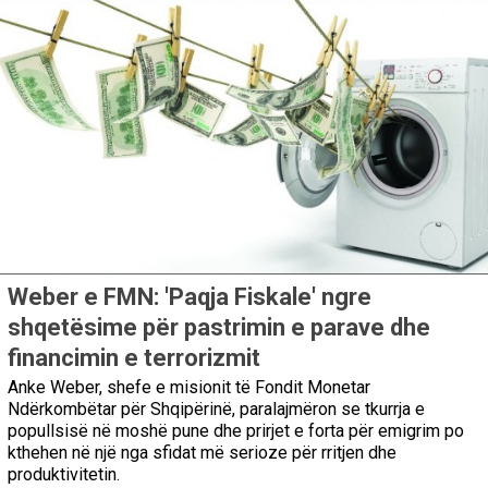
Weber e FMN: 'Paqja Fiskale' ngre
shqetësime për pastrimin e parave dhe
financimin e terrorizmit
Anke Weber, shefe e misionit të Fondit Monetar
Ndërkombëtar për Shqipërinë, paralajmëron se tkurrja e
popullsisë në moshë pune dhe prirjet e forta për emigrim po
kthehen në një nga sfidat më serioze për rritjen dhe
produktivitetin.