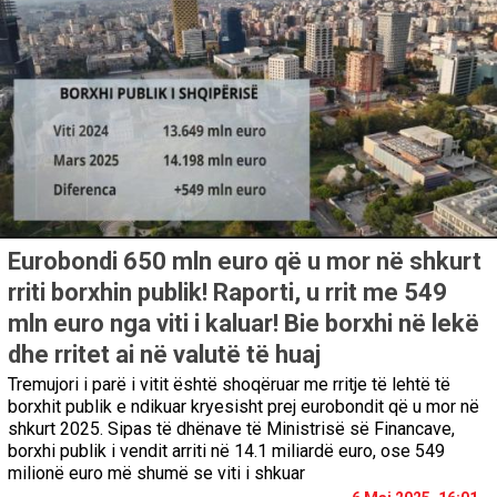
Eurobondi 650 mln euro që u mor në shkurt
rriti borxhin publik! Raporti, u rrit me 549
mln euro nga viti i kaluar! Bie borxhi në lekë
dhe rritet ai në valutë të huaj
Tremujori i parë i vitit është shoqëruar me rritje të lehtë të
borxhit publik e ndikuar kryesisht prej eurobondit që u mor në
shkurt 2025. Sipas të dhënave të Ministrisë së Financave,
borxhi publik i vendit arriti në 14.1 miliardë euro, ose 549
milionë euro më shumë se viti i shkuar