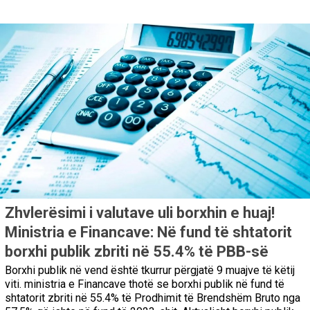
Zhvlerësimi i valutave uli borxhin e huaj!
Ministria e Financave: Në fund të shtatorit
borxhi publik zbriti në 55.4% të PBB-së
Borxhi publik në vend është tkurrur përgjatë 9 muajve të këtij
viti. ministria e Financave thotë se borxhi publik në fund të
shtatorit zbriti në 55.4% të Prodhimit të Brendshëm Bruto nga