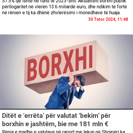
57.5% që ishte në fund të 2023-shit. Aktualisht borxhi publik
përllogaritet në vlerën 13.6 miliardë euro, dhe ndikim të fortë
në rënien e tij ka dhënë zhvlerësimi i monedhave të huaja.
30 Tetor 2024, 11:48
Ditët e ‘errëta’ për valutat ‘bekim’ për
borxhin e jashtëm, bie me 181 mln €
Rënia e madhe e valutave në raport me lekun në Shqipëri ka