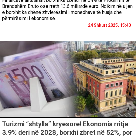
Financave aktualisht borxhi ka zbritur në 54% të Prodhimit të
Brendshëm Bruto ose rreth 13.6 miliardë euro. Ndikim në uljen
e borxhit ka dhënë zhvlerësimi i monedhave të huaja dhe
përmirësimi i ekonomisë.
24 Shkurt 2025, 15:40
Turizmi “shtylla” kryesore! Ekonomia rritje
3.9% deri në 2028, borxhi zbret në 52%, por