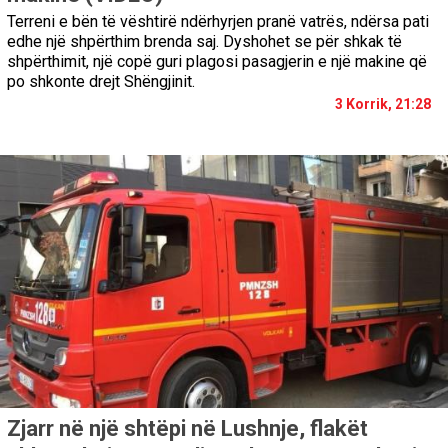
Terreni e bën të vështirë ndërhyrjen pranë vatrës, ndërsa pati
edhe një shpërthim brenda saj. Dyshohet se për shkak të
shpërthimit, një copë guri plagosi pasagjerin e një makine që
po shkonte drejt Shëngjinit.
3 Korrik, 21:28
Zjarr në një shtëpi në Lushnje, flakët