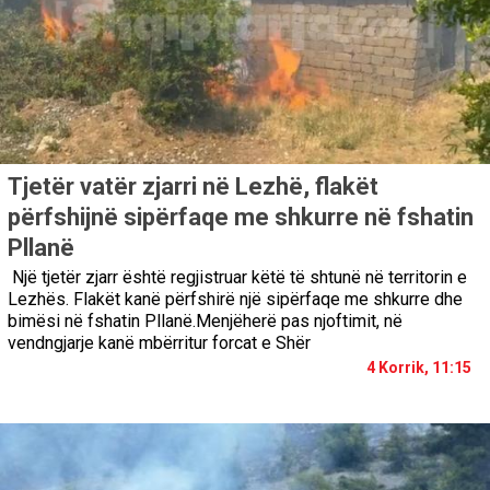
Tjetër vatër zjarri në Lezhë, flakët
përfshijnë sipërfaqe me shkurre në fshatin
Pllanë
Një tjetër zjarr është regjistruar këtë të shtunë në territorin e
Lezhës. Flakët kanë përfshirë një sipërfaqe me shkurre dhe
bimësi në fshatin Pllanë.Menjëherë pas njoftimit, në
vendngjarje kanë mbërritur forcat e Shër
4 Korrik, 11:15