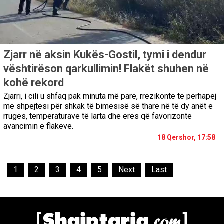
Zjarr në aksin Kukës-Gostil, tymi i dendur
vështirëson qarkullimin! Flakët shuhen në
kohë rekord
Zjarri, i cili u shfaq pak minuta më parë, rrezikonte të përhapej
me shpejtësi për shkak të bimësisë së tharë në të dy anët e
rrugës, temperaturave të larta dhe erës që favorizonte
avancimin e flakëve.
18 Qershor, 17:58
1
2
3
4
5
Next
Last