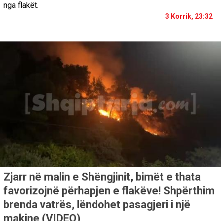
nga flakët.
3 Korrik, 23:32
Zjarr në malin e Shëngjinit, bimët e thata
favorizojnë përhapjen e flakëve! Shpërthim
brenda vatrës, lëndohet pasagjeri i një
makine (VIDEO)