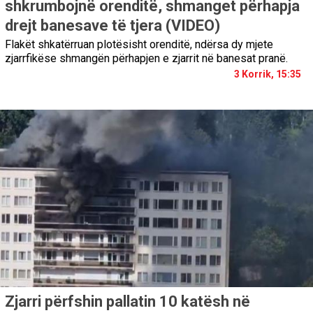
shkrumbojnë orenditë, shmanget përhapja
drejt banesave të tjera (VIDEO)
Flakët shkatërruan plotësisht orenditë, ndërsa dy mjete
zjarrfikëse shmangën përhapjen e zjarrit në banesat pranë.
3 Korrik, 15:35
Zjarri përfshin pallatin 10 katësh në