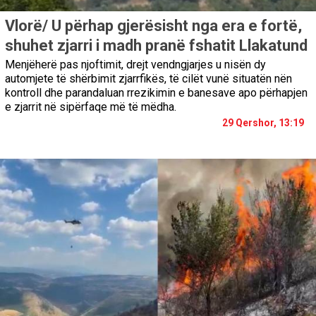
Vlorë/ U përhap gjerësisht nga era e fortë,
shuhet zjarri i madh pranë fshatit Llakatund
Menjëherë pas njoftimit, drejt vendngjarjes u nisën dy
automjete të shërbimit zjarrfikës, të cilët vunë situatën nën
kontroll dhe parandaluan rrezikimin e banesave apo përhapjen
e zjarrit në sipërfaqe më të mëdha.
29 Qershor, 13:19