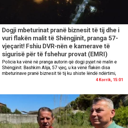
Dogji mbeturinat pranë biznesit të tij dhe i
vuri flakën malit të Shëngjinit, pranga 57-
vjeçarit! Fshiu DVR-nën e kamerave të
sigurisë për të fshehur provat (EMRI)
Policia ka vënë në pranga autorin që dogji pyjet në malin e
Shëngjinit. Bashkim Alija, 57 vjeç, u ka vënë flakën disa
mbeturinave pranë biznesit të tij ku shiste lëndë ndërtimi,
4 Korrik, 15:01