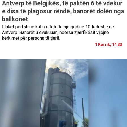
Antverp të Belgjikës, të paktën 6 të vdekur
e disa të plagosur rëndë, banorët dolën nga
ballkonet
Flakët përfshinë katin e tetë të një godine 10-katëshe në
Antverp. Banorët u evakuuan, ndërsa zjarrfikësit vijojnë
kërkimet për persona të tjerë.
1 Korrik, 14:33