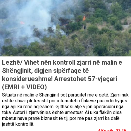
Lezhë/ Vihet nën kontroll zjarri në malin e
Shëngjinit, digjen sipërfaqe të
konsiderueshme! Arrestohet 57-vjeçari
(EMRI + VIDEO)
Situata në malin e Shëngjinit sot paraqitet më e qetë. Zjarri nuk
është shuar plotësisht por intensiteti i flakëve pas ndërhyrjes
nga ajri ka rënë ndjeshëm. Gjithsesi atje vijon operacioni nga
toka. Autori i zjarrvënies është arrestuar. Ai u ka flakën disa
mbeturinave pranë biznesit të tij, por më pas zjarri ka dalë
jashtë kontrollit.
4 Korrik, 07:26