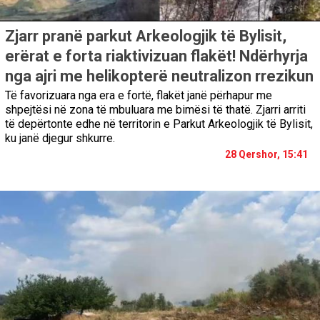
Zjarr pranë parkut Arkeologjik të Bylisit,
erërat e forta riaktivizuan flakët! Ndërhyrja
nga ajri me helikopterë neutralizon rrezikun
Të favorizuara nga era e fortë, flakët janë përhapur me
shpejtësi në zona të mbuluara me bimësi të thatë. Zjarri arriti
të depërtonte edhe në territorin e Parkut Arkeologjik të Bylisit,
ku janë djegur shkurre.
28 Qershor, 15:41