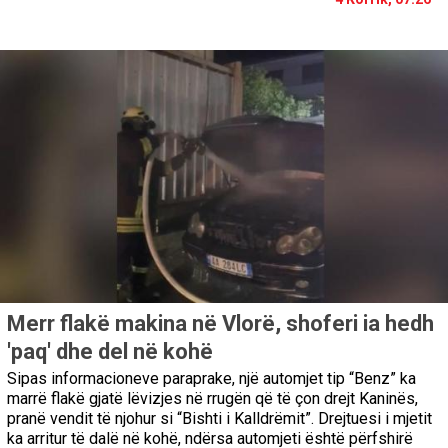
Merr flakë makina në Vlorë, shoferi ia hedh
'paq' dhe del në kohë
Sipas informacioneve paraprake, një automjet tip “Benz” ka
marrë flakë gjatë lëvizjes në rrugën që të çon drejt Kaninës,
pranë vendit të njohur si “Bishti i Kalldrëmit”. Drejtuesi i mjetit
ka arritur të dalë në kohë, ndërsa automjeti është përfshirë