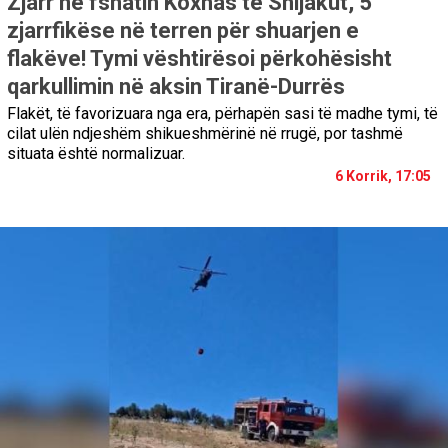
Zjarr në fshatin Koxhas të Shijakut, 5
zjarrfikëse në terren për shuarjen e
flakëve! Tymi vështirësoi përkohësisht
qarkullimin në aksin Tiranë-Durrës
Flakët, të favorizuara nga era, përhapën sasi të madhe tymi, të
cilat ulën ndjeshëm shikueshmërinë në rrugë, por tashmë
situata është normalizuar.
6 Korrik, 17:05