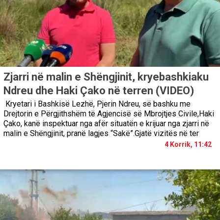
Zjarri në malin e Shëngjinit, kryebashkiaku
Ndreu dhe Haki Çako në terren (VIDEO)
Kryetari i Bashkisë Lezhë, Pjerin Ndreu, së bashku me
Drejtorin e Përgjithshëm të Agjencisë së Mbrojtjes Civile,Haki
Çako, kanë inspektuar nga afër situatën e krijuar nga zjarri në
malin e Shëngjinit, pranë lagjes “Sakë”.Gjatë vizitës në ter
4 Korrik, 11:42