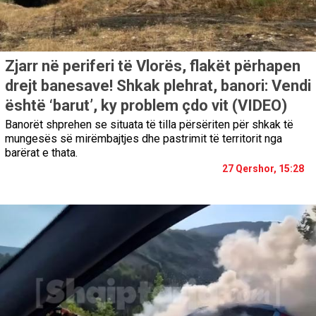
Zjarr në periferi të Vlorës, flakët përhapen
drejt banesave! Shkak plehrat, banori: Vendi
është ‘barut’, ky problem çdo vit (VIDEO)
Banorët shprehen se situata të tilla përsëriten për shkak të
mungesës së mirëmbajtjes dhe pastrimit të territorit nga
barërat e thata.
27 Qershor, 15:28