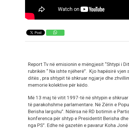
Report Tv në emisionin e mëngjesit “Shtypi i Di
rubrikën “ Na ishte njëherë”. Kjo hapësirë vjen
ditës , pra shtypit të shkruar ngjarje dhe zhvi
memorie kolektive për këdo.
Më 13 maj të vitit 1997-të në shtypin e shkruar
të parakohshme parlamentare. Në Zërin e Populli
Berisha largohu”. Ndërsa në RD botimin e Parti
konferenca për shtyp e Presidentit Berisha dhe 
nga PS”. Edhe në gazetën e pavarur Koha Jonë l