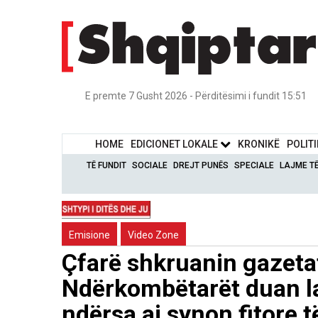
E premte 7 Gusht 2026 - Përditësimi i fundit 15:51
HOME
EDICIONET LOKALE
KRONIKË
POLIT
TË FUNDIT
SOCIALE
DREJT PUNËS
SPECIALE
LAJME T
Emisione
Video Zone
Çfarë shkruanin gazet
Ndërkombëtarët duan la
ndërsa ai synon fitore t