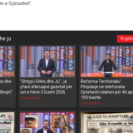
n e Gjinushin”.
he ju
Të gjith
tës dhe
"Shtypi i Ditës dhe Ju" , ja
Reforma Territoriale/
çfarë shkruajnë gazetat për
Përplasje në telefonata:
“Beqiri”
sot e hënë 3 Gusht 2026
Qytetarët ndahen për 46 ap
100 bashki
3 Gusht, 08:33
2 Gusht, 09:36