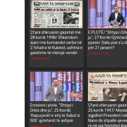
Çfarë shkruanin gazetat më
E PLOTË/ “Shtypi i Di
28 korrik 1998/ Shkëmbim
ju”, 27 Korrik/Qytetar
zjarri me komandot serbe në
pyesin: Saliu pse s'u
2 fshatra të Kukësit, ushtria e
për 21 janarin?
gatshme të mbrojë vendin
27 Korrik, 10:39
28 Korrik, 09:37
Emisioni i plotë, “Shtypi i
Çfarë shkruanin gaz
Ditës dhe ju”, 25 Korrik|
25 korrik 1997/ Mejda
'Kapuçonët e zinj të Saliut si
zgjidhet President nd
ISIS' qytetarët të ashpër
Nano do shpallë qever
re,në jug festohet ikja
25 Korrik, 10:19