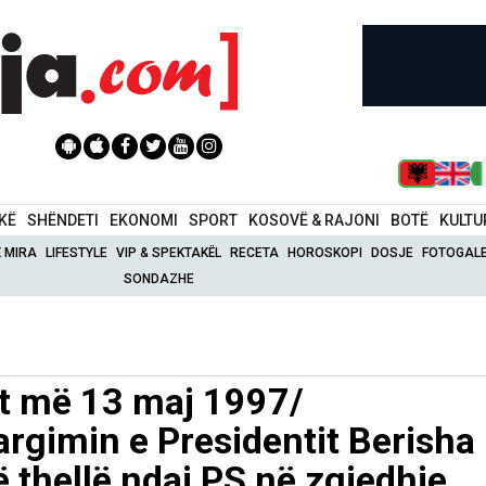
IKË
SHËNDETI
EKONOMI
SPORT
KOSOVË & RAJONI
BOTË
KULTU
Ë MIRA
LIFESTYLE
VIP & SPEKTAKËL
RECETA
HOROSKOPI
DOSJE
FOTOGALE
SONDAZHE
at më 13 maj 1997/
rgimin e Presidentit Berisha
ë thellë ndaj PS në zgjedhje