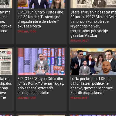
etat më
E PLOTË/ “Shtypi i Ditës dhe
Çfarë shkruanin gazetat m
ia në
ju”, 30 Korrik/ “Protestojnë
30 korrik 1997/ Ministri Cek
ne,
drogaxhinjtë e dembelët”
denoncon komplotin për
jdet ka
akuzat e forta
kryengritje në veri,
 para
masakrohet për vdekje
30 Korrik, 10:06
gazetari Ali Ukaj
30 Korrik, 09:27
etat më
E PLOTË/ “Shtypi i Ditës dhe
Lufta për kreun e LDK-së
 shpalos
ju”, 28 Korrik/“Shehaj rrugaç,
dikton krizën politike në
e hap
adoleshent” qytetarët
Kosovë, gazetari Mehmeti
deve
sulmojnë deputetin
zbardh prapaskenat
ejmë
28 Korrik, 10:02
28 Korrik, 09:41