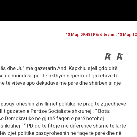
13 Maj, 09:48 | Përditesimi: 13 Maj, 12
tës dhe Ju” me gazetarin Andi Kapxhiu sjell çdo ditë
 si një mundësi për të rikthyer nëpërmjet gazetave të
llime të viteve apo dekadave më pare dhe shërben si një
 pasqyroheshin zhvillimet politike në prag të zgjedhjeve
t gazetën e Partisë Socialiste shkruhej : “ Bota:
së Demokratike në gjithë faqen e parë botohej
shkruhej : “ PD do të fitojë me diferencë shumë të lartë
ëvizjet politike pasqyroheshin në faqe të parë dhe në