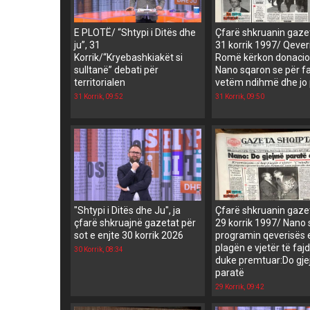
E PLOTË/ “Shtypi i Ditës dhe
Çfarë shkruanin gaz
ju”, 31
31 korrik 1997/ Qever
Korrik/“Kryebashkiakët si
Romë kërkon donacio
sulltanë” debati për
Nano sqaron se për fa
territorialen
vetëm ndihmë dhe jo
31 Korrik, 09:52
31 Korrik, 09:50
"Shtypi i Ditës dhe Ju", ja
Çfarë shkruanin gaz
çfarë shkruajnë gazetat për
29 korrik 1997/ Nano
sot e enjte 30 korrik 2026
programin qeverisës 
plagën e vjetër të faj
30 Korrik, 08:34
duke premtuar:Do gj
paratë
29 Korrik, 09:42