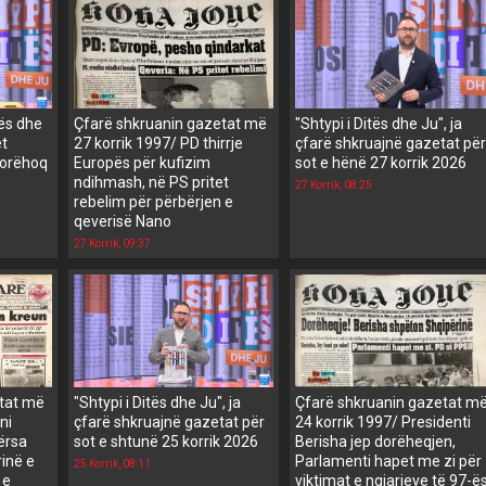
tës dhe
Çfarë shkruanin gazetat më
"Shtypi i Ditës dhe Ju", ja
ët
27 korrik 1997/ PD thirrje
çfarë shkruajnë gazetat për
 dorëhoq
Europës për kufizim
sot e hënë 27 korrik 2026
ndihmash, në PS pritet
27 Korrik, 08:25
rebelim për përbërjen e
qeverisë Nano
27 Korrik, 09:37
etat më
"Shtypi i Ditës dhe Ju", ja
Çfarë shkruanin gazetat m
ni
çfarë shkruajnë gazetat për
24 korrik 1997/ Presidenti
ërsa
sot e shtunë 25 korrik 2026
Berisha jep dorëheqjen,
inë e
Parlamenti hapet me zi për
25 Korrik, 08:11
 e
viktimat e ngjarjeve të 97-ë