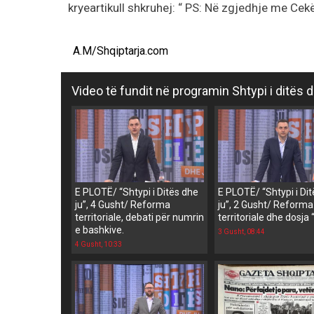
kryeartikull shkruhej: “ PS: Në zgjedhje me Cekë
A.M/Shqiptarja.com
Video të fundit në programin Shtypi i ditës d
E PLOTË/ “Shtypi i Ditës dhe
E PLOTË/ “Shtypi i Di
ju”, 4 Gusht/ Reforma
ju”, 2 Gusht/ Reforma
territoriale, debati për numrin
territoriale dhe dosja 
e bashkive.
3 Gusht, 08:44
4 Gusht, 10:33