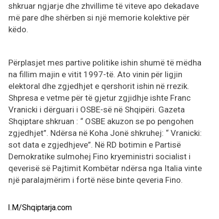
shkruar ngjarje dhe zhvillime të viteve apo dekadave
më pare dhe shërben si një memorie kolektive për
këdo.
Përplasjet mes partive politike ishin shumë të mëdha
na fillim majin e vitit 1997-të. Ato vinin për ligjin
elektoral dhe zgjedhjet e qershorit ishin në rrezik.
Shpresa e vetme për të gjetur zgjidhje ishte Franc
Vranicki i dërguari i OSBE-së në Shqipëri. Gazeta
Shqiptare shkruan : “ OSBE akuzon se po pengohen
zgjedhjet”. Ndërsa në Koha Jonë shkruhej: “ Vranicki:
sot data e zgjedhjeve”. Në RD botimin e Partisë
Demokratike sulmohej Fino kryeministri socialist i
qeverisë së Pajtimit Kombëtar ndërsa nga Italia vinte
një paralajmërim i fortë nëse binte qeveria Fino.
I.M/Shqiptarja.com