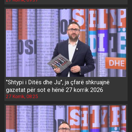
"Shtypi i Ditës dhe Ju", ja çfarë shkruajnë
gazetat për sot e hënë 27 korrik 2026
27 Korrik, 08:25