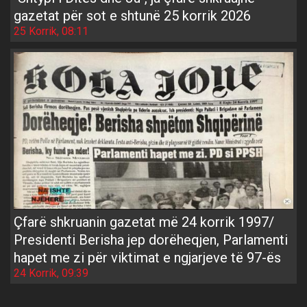
gazetat për sot e shtunë 25 korrik 2026
25 Korrik, 08:11
Çfarë shkruanin gazetat më 24 korrik 1997/
Presidenti Berisha jep dorëheqjen, Parlamenti
hapet me zi për viktimat e ngjarjeve të 97-ës
24 Korrik, 09:39