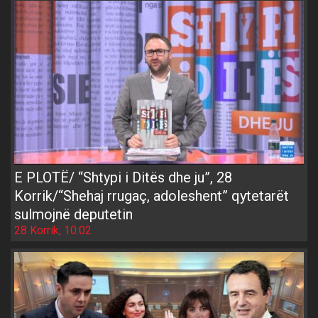
E PLOTË/ “Shtypi i Ditës dhe ju”, 28
Korrik/“Shehaj rrugaç, adoleshent” qytetarët
sulmojnë deputetin
28 Korrik, 10:02