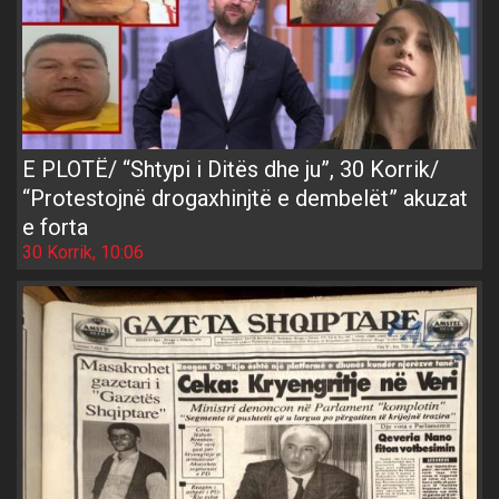
E PLOTË/ “Shtypi i Ditës dhe ju”, 30 Korrik/
“Protestojnë drogaxhinjtë e dembelët” akuzat
e forta
30 Korrik, 10:06