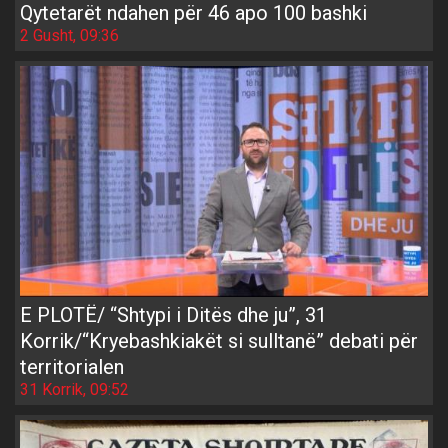
Qytetarët ndahen për 46 apo 100 bashki
2 Gusht, 09:36
E PLOTË/ “Shtypi i Ditës dhe ju”, 31
Korrik/“Kryebashkiakët si sulltanë” debati për
territorialen
31 Korrik, 09:52