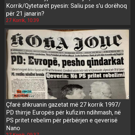
Korrik/Qytetarët pyesin: Saliu pse s'u dorëhoq
për 21 janarin?
27 Korrik, 10:39
Çfarë shkruanin gazetat më 27 korrik 1997/
PD thirrje Europës për kufizim ndihmash, në
PS pritet rebelim për përbërjen e qeverisë
Nano
27 Korrik, 09:37