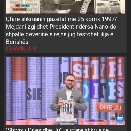
Çfarë shkruanin gazetat më 25 korrik 1997/
Mejdani zgjidhet President ndërsa Nano do
shpallë qeverinë e re,në jug festohet ikja e
Berishës
25 Korrik, 10:04
"Shtypi i Ditës dhe Ju", ja çfarë shkruajnë