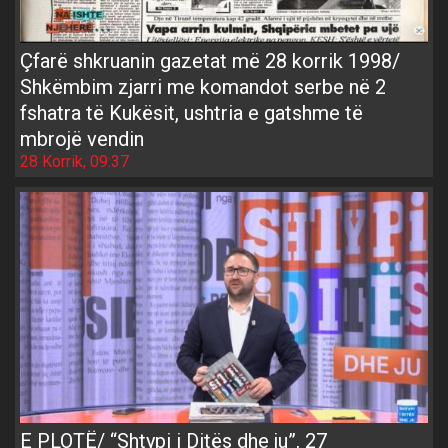
Çfarë shkruanin gazetat më 28 korrik 1998/
Shkëmbim zjarri me komandot serbe në 2
fshatra të Kukësit, ushtria e gatshme të
mbrojë vendin
28 Korrik, 09:37
E PLOTË/ “Shtypi i Ditës dhe ju”, 27