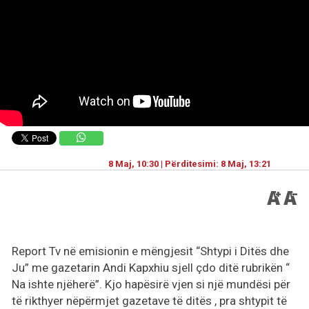
8 Maj, 10:30 | Përditesimi: 8 Maj, 13:21
Report Tv në emisionin e mëngjesit “Shtypi i Ditës dhe
Ju” me gazetarin Andi Kapxhiu sjell çdo ditë rubrikën “
Na ishte njëherë”. Kjo hapësirë vjen si një mundësi për
të rikthyer nëpërmjet gazetave të ditës , pra shtypit të