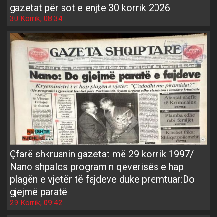
gazetat për sot e enjte 30 korrik 2026
30 Korrik, 08:34
Çfarë shkruanin gazetat më 29 korrik 1997/
Nano shpalos programin qeverisës e hap
plagën e vjetër të fajdeve duke premtuar:Do
gjejmë paratë
29 Korrik, 09:42