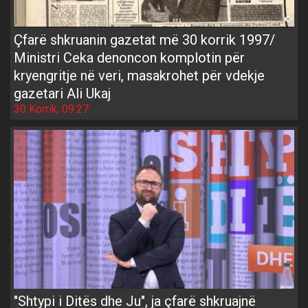
Çfarë shkruanin gazetat më 30 korrik 1997/
Ministri Ceka denoncon komplotin për
kryengritje në veri, masakrohet për vdekje
gazetari Ali Ukaj
30 Korrik, 09:27
"Shtypi i Ditës dhe Ju", ja çfarë shkruajnë