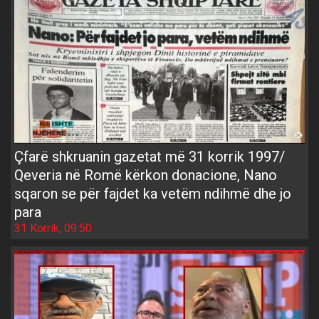
Çfarë shkruanin gazetat më 31 korrik 1997/
Qeveria në Romë kërkon donacione, Nano
sqaron se për fajdet ka vetëm ndihmë dhe jo
para
31 Korrik, 09:50