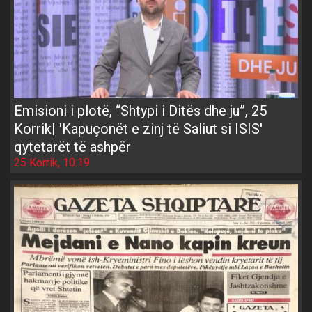
Emisioni i plotë, “Shtypi i Ditës dhe ju”, 25
Korrik| 'Kapuçonët e zinj të Saliut si ISIS'
qytetarët të ashpër
25 Korrik, 10:19