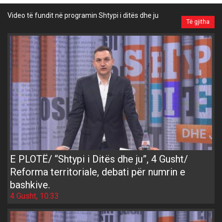
Video të fundit në programin Shtypi i ditës dhe ju
Të gjitha
E PLOTË/ “Shtypi i Ditës dhe ju”, 4 Gusht/
Reforma territoriale, debati për numrin e
bashkive.
4 Gusht, 10:33