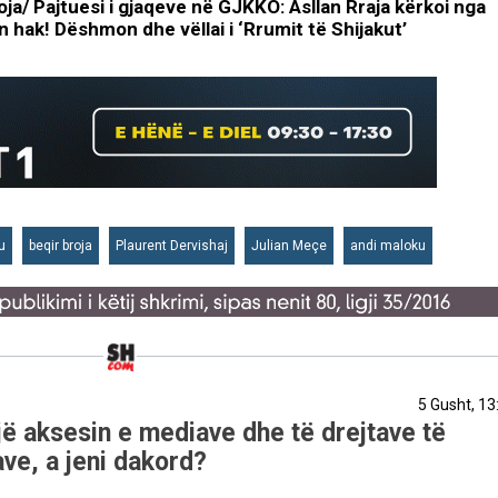
oja/ Pajtuesi i gjaqeve në GJKKO: Asllan Rraja kërkoi nga
 hak! Dëshmon dhe vëllai i ‘Rrumit të Shijakut’
u
beqir broja
Plaurent Dervishaj
Julian Meçe
andi maloku
5 Gusht, 13
ë aksesin e mediave dhe të drejtave të
ve, a jeni dakord?