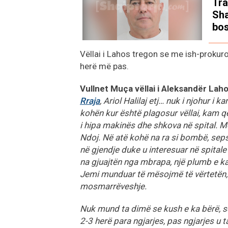
Tra
Sha
bos
Vëllai i Lahos tregon se me ish-prokur
herë më pas.
Vullnet Muça vëllai i Aleksandër Laho
Rraja
, Ariol Halilaj etj… nuk i njohur 
kohën kur është plagosur vëllai, kam qe
i hipa makinës dhe shkova në spital. 
Ndoj. Në atë kohë na ra si bombë, se
në gjendje duke u interesuar në spitale 
na gjuajtën nga mbrapa, një plumb e k
Jemi munduar të mësojmë të vërtetën, 
mosmarrëveshje.
Nuk mund ta dimë se kush e ka bërë, se
2-3 herë para ngjarjes, pas ngjarjes u 