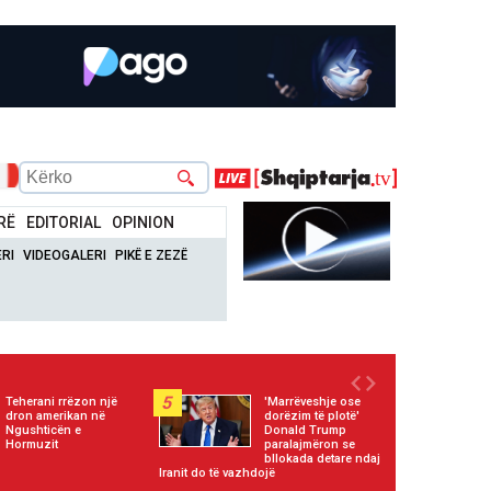
RË
EDITORIAL
OPINION
RI
VIDEOGALERI
PIKË E ZEZË
5
Teherani rrëzon një
'Marrëveshje ose
dron amerikan në
dorëzim të plotë'
Ngushticën e
Donald Trump
Hormuzit
paralajmëron se
bllokada detare ndaj
Iranit do të vazhdojë