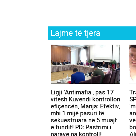
Lajme të tjera
Ligji 'Antimafia', pas 17
Tr
vitesh Kuvendi kontrollon
SP
efiçencën, Manja: Efektiv,
'm
mbi 1 mijë pasuri të
an
sekuestruara në 5 muajt
vë
e fundit! PD: Pastrimi i
bo
parave pa kontroll!
Al