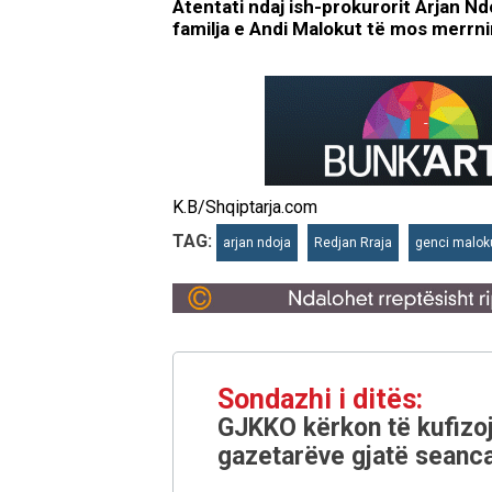
Atentati ndaj ish-prokurorit Arjan Nd
familja e Andi Malokut të mos merrnin
K.B/Shqiptarja.com
TAG:
arjan ndoja
Redjan Rraja
genci malok
Sondazhi i ditës:
GJKKO kërkon të kufizoj
gazetarëve gjatë seanca