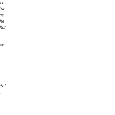
n e
ur.
me
dhe
hur,
sie
ë
tet
.