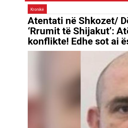
Kronikë
Atentati në Shkozet/ 
‘Rrumit të Shijakut’: 
konflikte! Edhe sot ai ë