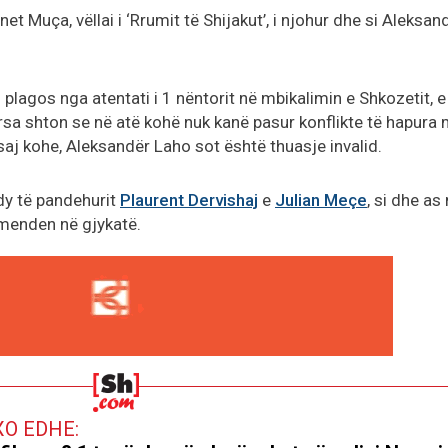
t Muça, vëllai i ‘Rrumit të Shijakut’, i njohur dhe si Aleksan
u plagos nga atentati i 1 nëntorit në mbikalimin e Shkozetit, e
rsa shton se në atë kohë nuk kanë pasur konflikte të hapura
saj kohe, Aleksandër Laho sot është thuasje invalid.
dy të pandehurit
Plaurent Dervishaj
e
Julian Meçe
, si dhe as
rmenden në gjykatë.
XO EDHE: