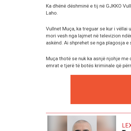
Ka dhënë dëshminë e tij në GJKKO Vullne
Laho.
Vullnet Muça, ka treguar se kur i vëllai 
mori vesh nga lajmet në televizion ndë
askënd. Ai shprehet se nga plagosja e 
Muça thotë se nuk ka asnjë njohje me 
emrat e tjerë të botës kriminale që pë
LE