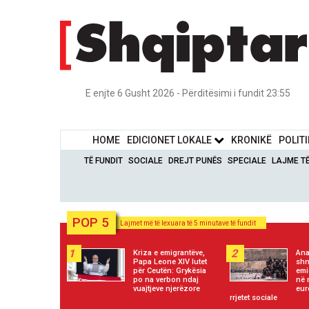
E enjte 6 Gusht 2026 - Përditësimi i fundit 23:55
HOME
EDICIONET LOKALE
KRONIKË
POLIT
TË FUNDIT
SOCIALE
DREJT PUNËS
SPECIALE
LAJME T
POP 5
Lajmet më të lexuara të 5 minutave të fundit
1
2
Kriza e emigrantëve,
Ana
Papa Leone XIV lutet
shn
për Ceutën: Grykësia
emi
po na verbon ndaj
në 
vuajtjeve njerëzore
eur
rrjetet sociale