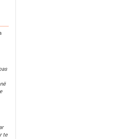
a
 pas
enë
e
ar
r te