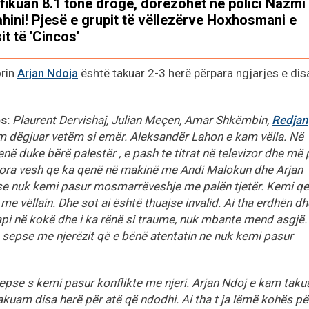
fikuan 8.1 tonë drogë, dorëzohet në polici Nazmi
hini! Pjesë e grupit të vëllezërve Hoxhosmani e
it të 'Cincos'
orin
Arjan Ndoja
është takuar 2-3 herë përpara ngjarjes e dis
s:
Plaurent Dervishaj, Julian Meçen, Amar Shkëmbin,
Redjan
i kam dëgjuar vetëm si emër. Aleksandër Lahon e kam vëlla. Në
në duke bërë palestër , e pash te titrat në televizor dhe më
Mora vesh qe ka qenë në makinë me Andi Malokun dhe Arjan
pse nuk kemi pasur mosmarrëveshje me palën tjetër. Kemi q
me vëllain. Dhe sot ai është thuajse invalid. Ai tha erdhën dh
api në kokë dhe i ka rënë si traume, nuk mbante mend asgjë.
sepse me njerëzit që e bënë atentatin ne nuk kemi pasur
pse s kemi pasur konflikte me njeri. Arjan Ndoj e kam taku
takuam disa herë për atë që ndodhi. Ai tha t ja lëmë kohës pë