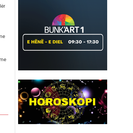
dër
 me
 me