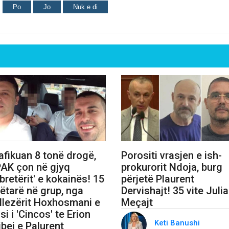
Po
Jo
Nuk e di
afikuan 8 tonë drogë,
Porositi vrasjen e ish-
AK çon në gjyq
prokurorit Ndoja, burg
bretërit' e kokainës! 15
përjetë Plaurent
ëtarë në grup, nga
Dervishajt! 35 vite Juli
llezërit Hoxhosmani e
Meçajt
si i 'Cincos' te Erion
Keti Banushi
ibej e Palurent