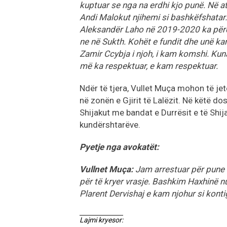
kuptuar se nga na erdhi kjo punë. Në a
Andi Malokut njihemi si bashkëfshatar.
Aleksandër Laho në 2019-2020 ka përdo
ne në Sukth. Kohët e fundit dhe unë k
Zamir Ccybja i njoh, i kam komshi. Kun
më ka respektuar, e kam respektuar.
Ndër të tjera, Vullet Muça mohon të je
në zonën e Gjirit të Lalëzit. Në këtë 
Shijakut me bandat e Durrësit e të Shij
kundërshtarëve.
Pyetje nga avokatët:
Vullnet Muça:
Jam arrestuar për pune 
për të kryer vrasje. Bashkim Haxhinë nu
Plarent Dervishaj e kam njohur si kontig
Lajmi kryesor: