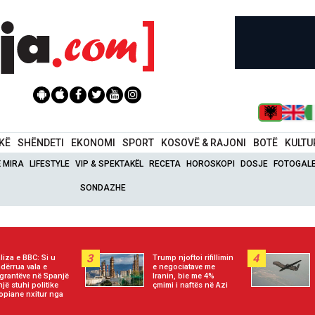
IKË
SHËNDETI
EKONOMI
SPORT
KOSOVË & RAJONI
BOTË
KULTU
Ë MIRA
LIFESTYLE
VIP & SPEKTAKËL
RECETA
HOROSKOPI
DOSJE
FOTOGALE
SONDAZHE
3
4
liza e BBC: Si u
Trump njoftoi rifillimin
dërrua vala e
e negociatave me
grantëve në Spanjë
Iranin, bie me 4%
një stuhi politike
çmimi i naftës në Azi
opiane nxitur nga