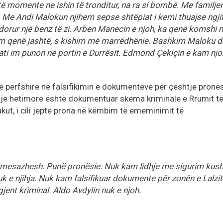
të momente ne ishin të tronditur, na ra si bombë. Me familje
 Me Andi Malokun njihem sepse shtëpiat i kemi thuajse ngjit
rur një benz të zi. Arben Manecin e njoh, ka qenë komshi 
am qenë jashtë, s kishim më marrëdhënie. Bashkim Maloku 
ati im punon në portin e Durrësit. Edmond Çekiçin e kam njo
të përfshirë në falsifikimin e dokumenteve për çështje pronë
dosje hetimore është dokumentuar skema kriminale e Rrumit t
akut, i cili jepte prona në këmbim të ememinimit të
mesazhesh. Punë pronësie. Nuk kam lidhje me sigurim kush
k e njihja. Nuk kam falsifikuar dokumente për zonën e Lalzit
jent kriminal. Aldo Avdylin nuk e njoh.