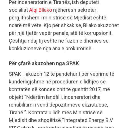
Për inceneratorin e Tiranës, ish deputeti
socialist
Alqi Bllako
njëherësh sekretar i
përgjithshëm i ministrisë së Mjedisit është
ndarë më vete. Kjo për shkak se, Bllako akuzohet
për një tjetër vepër penale, atë të korrupsionit.
Çështja ndaj tij është në fazën e dhënies së
konkluzioneve nga ana e prokurorisë.
Për çfarë akuzohen nga SPAK
SPAK i akuzon 12 të pandehurit për veprime të
kundërligjshme në procedurën e lidhjes së
kontratës së koncesionit të gushtit 2017, me
objekt “Ndërtim landfilli, inceneratori dhe
rehabilitimi i vend depozitimeve ekzistuese,
Tiranë ”. Kontrata u lidh mes Ministrisë së
Mjedisit dhe shoqërisë “Integrated Energy B.V
SPV” sh.p.k., me kosto investimi të parashikuar