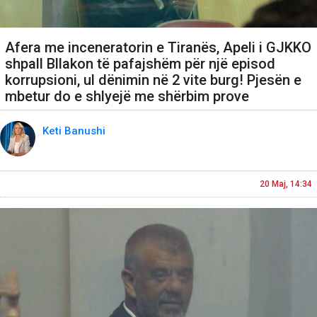
Afera me inceneratorin e Tiranës, Apeli i GJKKO
shpall Bllakon të pafajshëm për një episod
korrupsioni, ul dënimin në 2 vite burg! Pjesën e
mbetur do e shlyejë me shërbim prove
Keti Banushi
20 Maj, 14:34