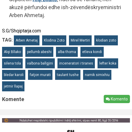
akuzë përfundoi edhe ish-zëvendëskryeministri
Arben Ahmetaj.
S.G/Shqiptarja.com
TAG:
Arben Ametaj
Klodina Zoto
Mirel Mertiri
klodian zoto
Alqi Bllako
pellumb abeshi
alba thoma
etleva kondi
silena tola
valbona ballgjini
inceneratori i tiranes
lefter koka
bledar karoli
fatjon murati
taulant tushe
namik simixhiu
jetmir llapaj
Komente
Komento