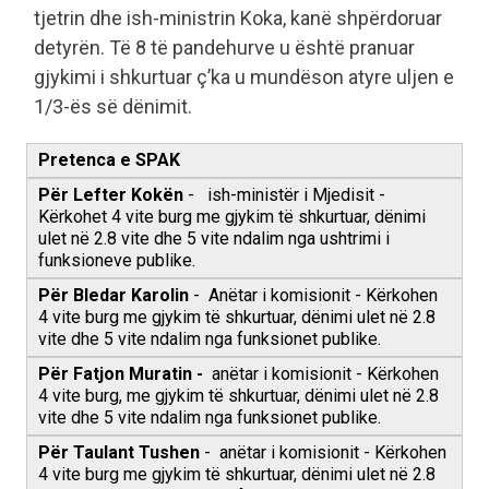
tjetrin dhe ish-ministrin Koka, kanë shpërdoruar
detyrën. Të 8 të pandehurve u është pranuar
gjykimi i shkurtuar ç’ka u mundëson atyre uljen e
1/3-ës së dënimit.
Pretenca e SPAK
Për Lefter Kokën
- ish-ministër i Mjedisit -
Kërkohet 4 vite burg me gjykim të shkurtuar, dënimi
ulet në 2.8 vite dhe 5 vite ndalim nga ushtrimi i
funksioneve publike.
Për Bledar Karolin
- Anëtar i komisionit - Kërkohen
4 vite burg me gjykim të shkurtuar, dënimi ulet në 2.8
vite dhe 5 vite ndalim nga funksionet publike.
Për
Fatjon Muratin -
anëtar i komisionit - Kërkohen
4 vite burg, me gjykim të shkurtuar, dënimi ulet në 2.8
vite dhe 5 vite ndalim nga funksionet publike.
Për
Taulant Tushen
- anëtar i komisionit - Kërkohen
4 vite burg me gjykim të shkurtuar, dënimi ulet në 2.8