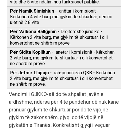
vite dhe 5 vite ndalim nga funksionet publike.
Për Namik Simixhiun
- anëtar i komisionit -
Kërkohen 4 vite burg me gjykim të shkurtuar, dënimi
ulet në 2.8 vite
Për Valbona Ballgjinin
- Drejtoreshë juridike -
Kërkohen 2 vite burg, me gjykim të shkurtuar, i cili
konvertohet në shërbim prove.
Për Sidita Koplikun
- anëtar i komisionit - kërkohen
2 vite burg, me gjykim të shkurtuar, i cili konvertohet
në shërbim prove.
Për
Jetmir Llapajn
- ish-punonjës i QKB - Kërkohen
2 vite burg, me gjykim të shkurtuar, i cili konvertohet
në shërbim prove.
Vendimi i GJKKO-së do të shpallet javën e
ardhshme, ndërsa për 4 të pandehur që nuk kanë
pranuar gjykim të shkurtuar por do të vijojnë
gjykim të zakonshëm, gjyqi do të vijojë në
gjykatën e Tiranës. Konkretisht gjyqi i veçuar