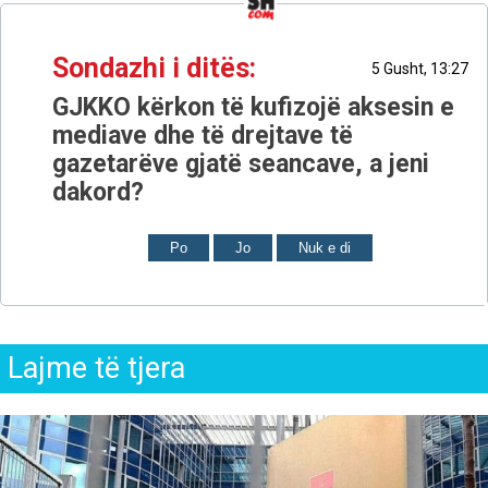
Sondazhi i ditës:
5 Gusht, 13:27
GJKKO kërkon të kufizojë aksesin e
mediave dhe të drejtave të
gazetarëve gjatë seancave, a jeni
dakord?
Po
Jo
Nuk e di
Lajme të tjera