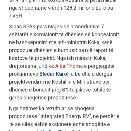
nga shoqëria, në vlerën 128.2 milionë Euro pa
TVSH.
Sipas SPAK para nisjes së procedurave 7
anëtarët e komisionit të dhënies së koncesionit
në bashkëpunim me ish-ministrin Koka, kanë
propozuar dhënien e burnusit pa një raport të
kostove të projektit. Nga ish ministri Koka,
drejtoresha juridike
Alba Thoma
e përgjegjësi i
prokurimeve
Bledar Karoli
u bë dhe u dërgua
projektvendimi në Këshillin e Ministrave për
dhënien e bonusit prej 8% të pikëve totale të
garës shoqërisë propozuese.
Nga hetimet ka rezultuar se shoqëria
propozuese “Integrated Energy BV”, në përbërje
të së cilës është aksionere edhe shoqëria e