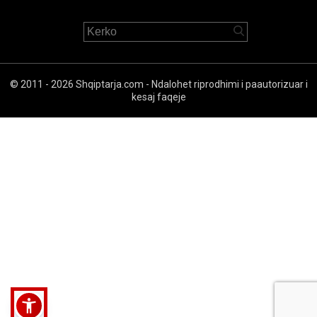
© 2011 - 2026 Shqiptarja.com - Ndalohet riprodhimi i paautorizuar i
kesaj faqeje