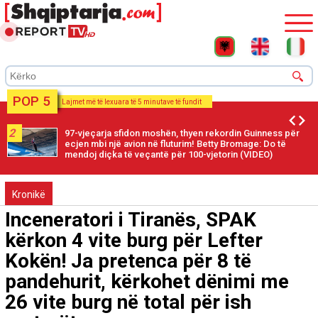
POP 5
Lajmet më të lexuara të 5 minutave të fundit
2
97-vjeçarja sfidon moshën, thyen rekordin Guinness për
ecjen mbi një avion në fluturim! Betty Bromage: Do të
mendoj diçka të veçantë për 100-vjetorin (VIDEO)
Kronikë
Inceneratori i Tiranës, SPAK
kërkon 4 vite burg për Lefter
Kokën! Ja pretenca për 8 të
pandehurit, kërkohet dënimi me
26 vite burg në total për ish