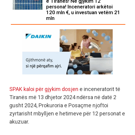
e Tiranës! Në gjykim 12
persona! Inceneratori arkëtoi
120 mln €, u investuan vetëm 21
mln
SPAK kaloi për gjykim dosjen
e inceneratorit të
Tiranës më 13 dhjetor 2024 ndërsa në datë 2
gusht 2024, Prokuroria e Posaçme njoftoi
zyrtarisht mbylljen e hetimeve për 12 personat e
akuzuar.