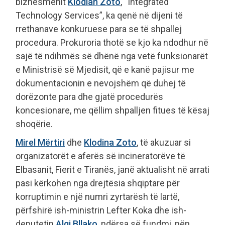
biznesmenit
Klodian Zoto
, “Integrated
Technology Services”, ka qenë në dijeni të
rrethanave konkuruese para se të shpallej
procedura. Prokuroria thotë se kjo ka ndodhur në
sajë të ndihmës së dhënë nga vetë funksionarët
e Ministrisë së Mjedisit, që e kanë pajisur me
dokumentacionin e nevojshëm që duhej të
dorëzonte para dhe gjatë procedurës
koncesionare, me qëllim shpalljen fitues të kësaj
shoqërie.
Mirel Mërtiri
dhe
Klodina Zoto
, të akuzuar si
organizatorët e aferës së incineratorëve të
Elbasanit, Fierit e Tiranës, janë aktualisht në arrati
pasi kërkohen nga drejtësia shqiptare për
korruptimin e një numri zyrtarësh të lartë,
përfshirë ish-ministrin Lefter Koka dhe ish-
deputetin
Alqi Bllako
, ndërsa së fundmi, nën