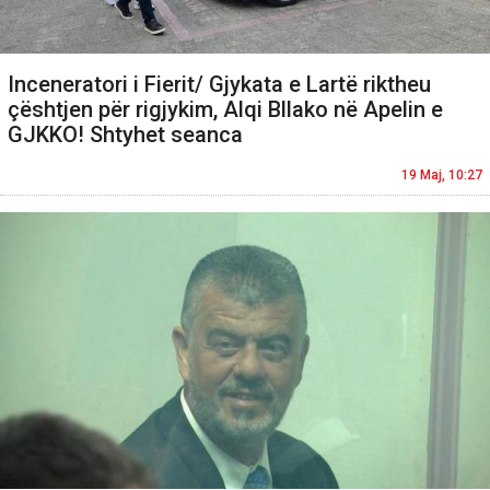
Inceneratori i Fierit/ Gjykata e Lartë riktheu
çështjen për rigjykim, Alqi Bllako në Apelin e
GJKKO! Shtyhet seanca
19 Maj, 10:27