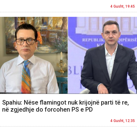
4 Gusht, 19:45
Spahiu: Nëse flamingot nuk krijojnë parti të re,
në zgjedhje do forcohen PS e PD
4 Gusht, 12:35