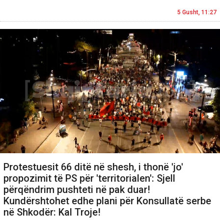
5 Gusht, 11:27
Protestuesit 66 ditë në shesh, i thonë 'jo'
propozimit të PS për 'territorialen': Sjell
përqëndrim pushteti në pak duar!
Kundërshtohet edhe plani për Konsullatë serbe
në Shkodër: Kal Troje!