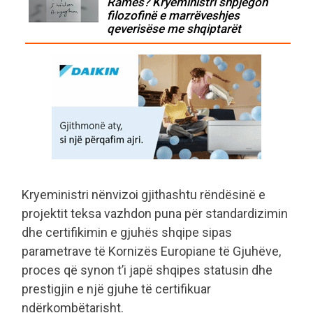
Ramës? Kryeministri shpjegon
filozofinë e marrëveshjes
qeverisëse me shqiptarët
Kryeministri nënvizoi gjithashtu rëndësinë e
projektit teksa vazhdon puna për standardizimin
dhe certifikimin e gjuhës shqipe sipas
parametrave të Kornizës Europiane të Gjuhëve,
proces që synon t’i japë shqipes statusin dhe
prestigjin e një gjuhe të certifikuar
ndërkombëtarisht.