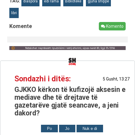
TAG:
diaspora
edi rama
Bibliotekë
gjuha shqipe
libri
Komente
Komento
Sondazhi i ditës:
5 Gusht, 13:27
GJKKO kërkon të kufizojë aksesin e
mediave dhe të drejtave të
gazetarëve gjatë seancave, a jeni
dakord?
Po
Jo
Nuk e di