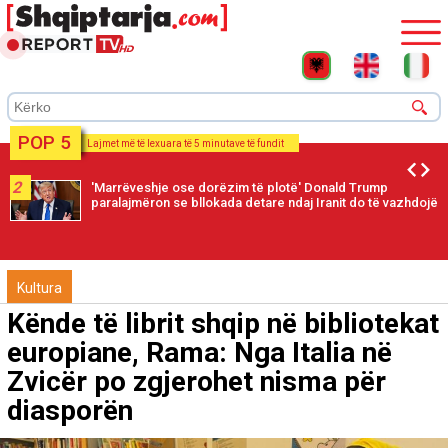
POP 5
Lajmet më të lexuara të 5 minutave të fundit
2
'Marrëveshje ose dorëzim të plotë' Donald Trump
paralajmëron se bllokada detare ndaj Iranit do të vazhdojë
Kultura
Kënde të librit shqip në bibliotekat
europiane, Rama: Nga Italia në
Zvicër po zgjerohet nisma për
diasporën