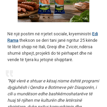
Në një postim në rrjetet sociale, kryeministri
Edi
Rama
thekson se deri tani janë ngritur 25 kënde
të librit shqip në Itali, Greqi dhe Zvicër, ndërsa
shumë shpejt, projekti do të përhapet dhe në
vende të tjera ku jetojnë shqiptarë.
“Një vlerë e shtuar e kësaj nisme është programi
dygjuhësh i Qendra e Botimeve për Diasporën, i
cili u mundëson edhe bashkëmoshatarëve të
huaj të njihen me kulturën dhe letërsinë
shqiptare, duke nxitur komunikimin dhe