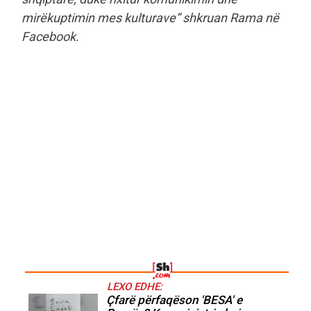
mirëkuptimin mes kulturave” shkruan Rama në
Facebook.
LEXO EDHE:
Çfarë përfaqëson 'BESA' e