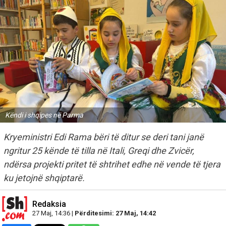
Këndi i shqipes në Parma
Kryeministri Edi Rama bëri të ditur se deri tani janë
ngritur 25 kënde të tilla në Itali, Greqi dhe Zvicër,
ndërsa projekti pritet të shtrihet edhe në vende të tjera
ku jetojnë shqiptarë.
Redaksia
27 Maj, 14:36 |
Përditesimi: 27 Maj, 14:42