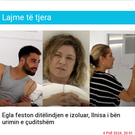
Lajme të tjera
Egla feston ditëlindjen e izoluar, Ilnisa i bën
urimin e çuditshëm
4 Prill 2024, 20:01