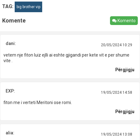
TAG:
big brother vip
Komente
Komento
dani:
20/05/2024 10:29
vetem nje fiton luiz ejlli ai eshte gjigandi per kete vit e per shume
vite .
Përgjigju
EXP:
19/05/2024 14:58
fiton me i verteti Meritoni ose romi.
Përgjigju
alia:
19/05/2024 13:08