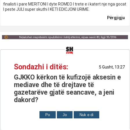
finalisti i pare MERITONI I dyte ROMEO I trete e i katert nje nga gocat
I peste JULI super skuthi I KETI EDICJONI URIME.
Përgjigju
Sondazhi i ditës:
5 Gusht, 13:27
GJKKO kërkon të kufizojë aksesin e
mediave dhe të drejtave të
gazetarëve gjatë seancave, a jeni
dakord?
Po
Jo
Nuk e di