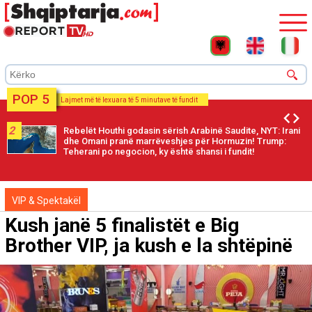
POP 5
Lajmet më të lexuara të 5 minutave të fundit
2
Rebelët Houthi godasin sërish Arabinë Saudite, NYT: Irani
dhe Omani pranë marrëveshjes për Hormuzin! Trump:
Teherani po negocion, ky është shansi i fundit!
VIP & Spektakël
Kush janë 5 finalistët e Big
Brother VIP, ja kush e la shtëpinë