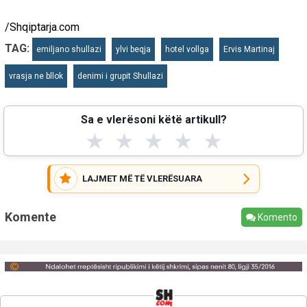
/Shqiptarja.com
TAG:
emiljano shullazi
ylvi beqja
hotel vollga
Ervis Martinaj
vrasja ne bllok
denimi i grupit Shullazi
Sa e vlerësoni këtë artikull?
★
★
★
★
★
LAJMET MË TË VLERËSUARA
Komente
Komento