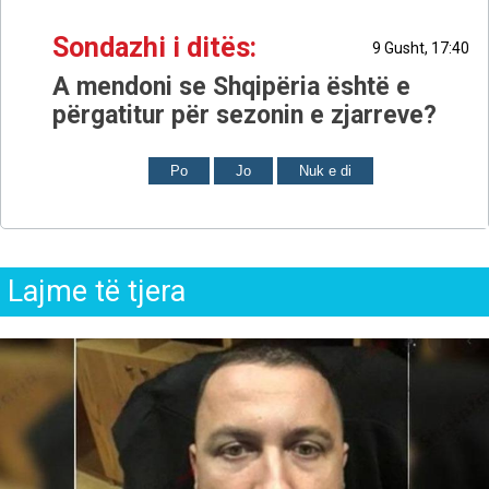
Sondazhi i ditës:
9 Gusht, 17:40
A mendoni se Shqipëria është e
përgatitur për sezonin e zjarreve?
Po
Jo
Nuk e di
Lajme të tjera