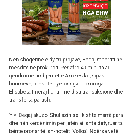
Nën shoqërinë e dy truprojave, Beqaj mbërriti në
mesditë në prokurori. Për afro 40 minuta ai
qëndroi në ambjentet e Akuzës ku, sipas
burimeve, ai është pyetur nga prokurorja
Elisabeta Imeraj lidhur me disa transaksione dhe
transferta parash.
Ylvi Beqaj akuzoi Shullazin se i kishte marrë para
dhe nën kërcënimin për jetën ai ishte detyruar ta
bënte pronar të ish-hotelit ‘Vollga’. Ndërsa vetë