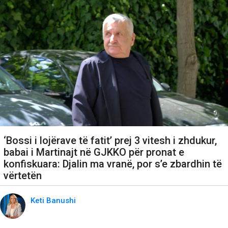
‘Bossi i lojërave të fatit’ prej 3 vitesh i zhdukur,
babai i Martinajt në GJKKO për pronat e
konfiskuara: Djalin ma vranë, por s’e zbardhin të
vërtetën
Keti Banushi