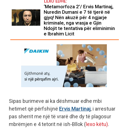
LEXO EDHE:
‘Metamorfoza 2’/ Ervis Martinaj,
Nuredin Dumani e 7 të tjerë në
gjyq! Nën akuzë për 4 ngjarje
kriminale, nga vrasja e Gjin
Ndojit te tentativa për eliminimin
e Ibrahim Licit
Sipas burimeve ai ka dëshmuar edhe mbi
hetimet që përfshijnë
Ervis Martinaj
, i arrestuar
pas sherrit me një të vrarë dhe dy të plagosur
mbrëmjen e 4 tetorit në ish-Bllok (
lexo këtu)
.