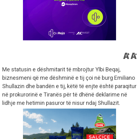
Me statusin e dëshmitarit të mbrojtur Ylbi Beqaj,
biznesmeni që me dëshminë e tij çoi në burg Emiliano
Shullazin dhe bandën e tij, këtë të enjte është paraqitur
në prokurorinë e Tiranës për të dhënë deklarime në
lidhje me hetimin pasuror të nisur ndaj Shullazit.