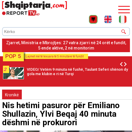
Zjarret, Ministria e Mbrojtjes: 27 vatra zjarri në 24 orët e fundit,
5 ende aktive, 2 në monitorim
POP 5
Lajmet më të lexuara të 5 minutave të fundit
2
VIDEO/ Vetëm 9 minuta në fushë, Taulant Seferi shënon dy
gola me klubin e ri në Turqi
Kronikë
Nis hetimi pasuror për Emiliano
Shullazin, Ylvi Beqaj 40 minuta
dëshmi në prokurori