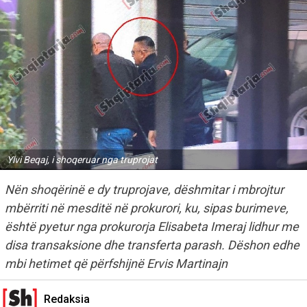
Ylvi Beqaj, i shoqeruar nga truprojat
Nën shoqërinë e dy truprojave, dëshmitar i mbrojtur
mbërriti në mesditë në prokurori, ku, sipas burimeve,
është pyetur nga prokurorja Elisabeta Imeraj lidhur me
disa transaksione dhe transferta parash. Dëshon edhe
mbi hetimet që përfshijnë Ervis Martinajn
Redaksia