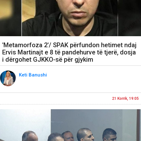
'Metamorfoza 2'/ SPAK përfundon hetimet ndaj
Ervis Martinajt e 8 të pandehurve të tjerë, dosja
i dërgohet GJKKO-së për gjykim
Keti Banushi
21 Korrik, 19:05