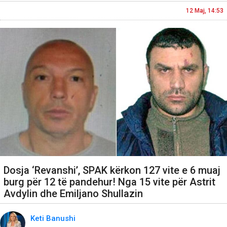
12 Maj, 14:53
Dosja ‘Revanshi’, SPAK kërkon 127 vite e 6 muaj
burg për 12 të pandehur! Nga 15 vite për Astrit
Avdylin dhe Emiljano Shullazin
Keti Banushi