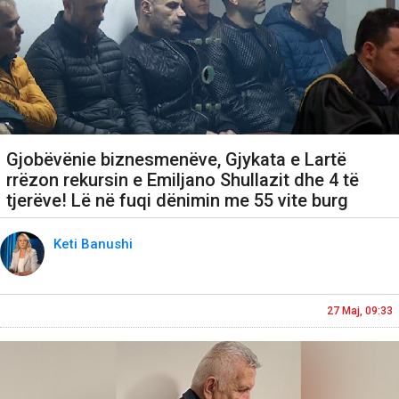
Gjobëvënie biznesmenëve, Gjykata e Lartë
rrëzon rekursin e Emiljano Shullazit dhe 4 të
tjerëve! Lë në fuqi dënimin me 55 vite burg
Keti Banushi
27 Maj, 09:33