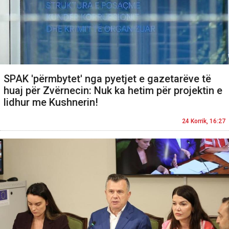
SPAK 'përmbytet' nga pyetjet e gazetarëve të
huaj për Zvërnecin: Nuk ka hetim për projektin e
lidhur me Kushnerin!
24 Korrik, 16:27