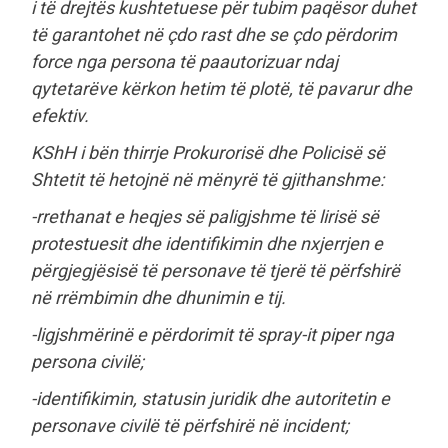
i të drejtës kushtetuese për tubim paqësor duhet
të garantohet në çdo rast dhe se çdo përdorim
force nga persona të paautorizuar ndaj
qytetarëve kërkon hetim të plotë, të pavarur dhe
efektiv.
KShH i bën thirrje Prokurorisë dhe Policisë së
Shtetit të hetojnë në mënyrë të gjithanshme:
-rrethanat e heqjes së paligjshme të lirisë së
protestuesit dhe identifikimin dhe nxjerrjen e
përgjegjësisë të personave të tjerë të përfshirë
në rrëmbimin dhe dhunimin e tij.
-ligjshmërinë e përdorimit të spray-it piper nga
persona civilë;
-identifikimin, statusin juridik dhe autoritetin e
personave civilë të përfshirë në incident;