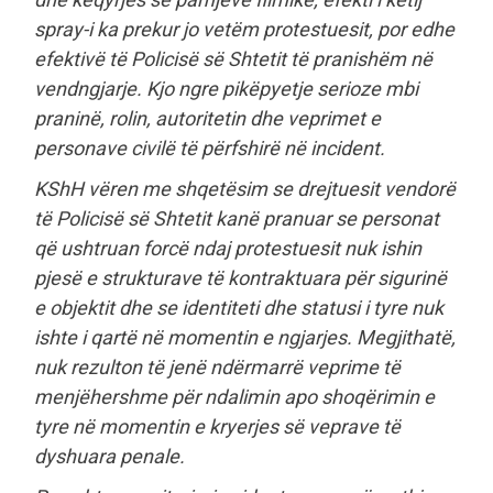
spray-i ka prekur jo vetëm protestuesit, por edhe
efektivë të Policisë së Shtetit të pranishëm në
vendngjarje. Kjo ngre pikëpyetje serioze mbi
praninë, rolin, autoritetin dhe veprimet e
personave civilë të përfshirë në incident.
KShH vëren me shqetësim se drejtuesit vendorë
të Policisë së Shtetit kanë pranuar se personat
që ushtruan forcë ndaj protestuesit nuk ishin
pjesë e strukturave të kontraktuara për sigurinë
e objektit dhe se identiteti dhe statusi i tyre nuk
ishte i qartë në momentin e ngjarjes. Megjithatë,
nuk rezulton të jenë ndërmarrë veprime të
menjëhershme për ndalimin apo shoqërimin e
tyre në momentin e kryerjes së veprave të
dyshuara penale.