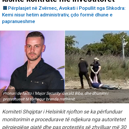
Përplasjet në Zvërnec, Avokati i Popullit nga Shkodra:
Kemi nisur hetim administrativ, çdo formë dhune e
papranueshme
Pronari de facto i 'Major Security' Gerald Biba, dhe dhunimi i
protestuesit të tërhequr brenda rrethimit
Komiteti Shqiptar i Helsinkit njofton se ka përfunduar
monitorimin e procedurave të ndjekura nga autoritetet
përgjegjëse gjatë dhe pas protestës së zhvilluar më 30