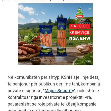
Në komunikatën për shtyp, KShH sjell një detaj
të panjohur për publikun deri më tani, kompania
private e sigurisë, "
Major Security
", nuk ishte e
kontraktuar nga investitorët e projektit. Pra,
pavarësisht se roje private të kësaj kompanie
ndodheshin në Zvërnec dhe dhunuan