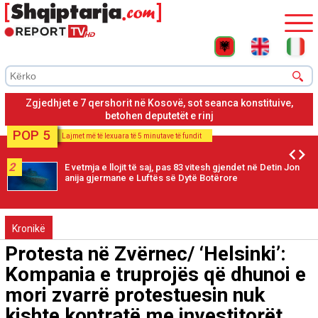
Albin Kurti nuk propozon kandidat për kryetar parlamenti: Duam
kohë për bisedime për presidentin
POP 5
Lajmet më të lexuara të 5 minutave të fundit
2
E vetmja e llojit të saj, pas 83 vitesh gjendet në Detin Jon
anija gjermane e Luftës së Dytë Botërore
Kronikë
Protesta në Zvërnec/ ‘Helsinki’:
Kompania e truprojës që dhunoi e
mori zvarrë protestuesin nuk
kishte kontratë me investitorët