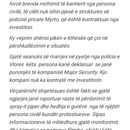
forcë brenda rrethimit të kantierit nga persona
civilë, të cilët nuk ishin pjesë e struktures së
policisë private Myrto, që është kontraktuar nga
investitori.
Ky veprim shënoi pikën e kthesës që çoi në
përshkallëzimin e situatës.
Gjatë seancës së marrjes në pyetje nga policia e
Vlores këta persona kanë deklaruar se janë
punonjës të kompanisë Major Security. Kjo
kompani nuk ka kontratë me investitorin.
Veçanërisht shqetësues është fakti se gjatë
ngjarjes janë raportuar raste të përdorimit të
spray-it piper dhe hedhja e gurëve nga të njëjtët
persona civilë kundër protestuesve. Sipas
informacioneve të mbledhura gjatë monitorimit,
dhe këqyrjes se pamjeve filmike, efekti i këtij