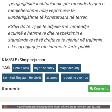
-përgjegjësitë institucionale për mosndërhyrjen e
menjëhershme ndaj veprimeve të
kundërligjshme të konstatuara në terren.
KShH do të vijojë të ndjekë me vëmendje
ecurinë e hetimeve dhe respektimin e
standardeve të të drejtave të njeriut në trajtimin
e kësaj ngjarjeje me interes të lartë publik.
K.M/SI.E./Shqiptarja.com
TAG:
Gerald Biba
myrto security
major security
Komiteti Shqiptar i Helsinkit
zvernec
resorti ne zvernec
Komente
Komento