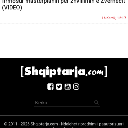
firmosur masterplanin për zhvillimin e Zvërnecit
(VIDEO)
16 Korrik, 12:17
© 2011 - 2026 Shqiptarja.com - Ndalohet riprodhimi i paautorizuar i