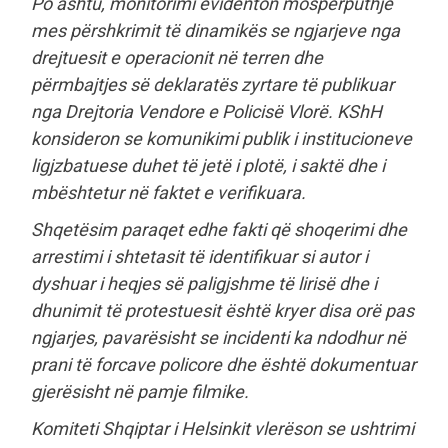
Po ashtu, monitorimi evidenton mospërputhje
mes përshkrimit të dinamikës se ngjarjeve nga
drejtuesit e operacionit në terren dhe
përmbajtjes së deklaratës zyrtare të publikuar
nga Drejtoria Vendore e Policisë Vlorë. KShH
konsideron se komunikimi publik i institucioneve
ligjzbatuese duhet të jetë i plotë, i saktë dhe i
mbështetur në faktet e verifikuara.
Shqetësim paraqet edhe fakti që shoqerimi dhe
arrestimi i shtetasit të identifikuar si autor i
dyshuar i heqjes së paligjshme të lirisë dhe i
dhunimit të protestuesit është kryer disa orë pas
ngjarjes, pavarësisht se incidenti ka ndodhur në
prani të forcave policore dhe është dokumentuar
gjerësisht në pamje filmike.
Komiteti Shqiptar i Helsinkit vlerëson se ushtrimi