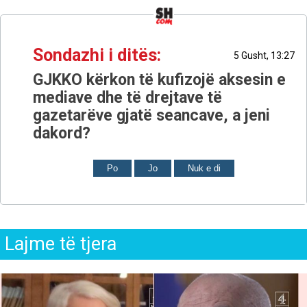
Sondazhi i ditës:
5 Gusht, 13:27
GJKKO kërkon të kufizojë aksesin e
mediave dhe të drejtave të
gazetarëve gjatë seancave, a jeni
dakord?
Po
Jo
Nuk e di
Lajme të tjera