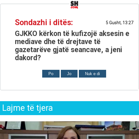
Sondazhi i ditës:
5 Gusht, 13:27
GJKKO kërkon të kufizojë aksesin e
mediave dhe të drejtave të
gazetarëve gjatë seancave, a jeni
dakord?
Po
Jo
Nuk e di
Lajme të tjera