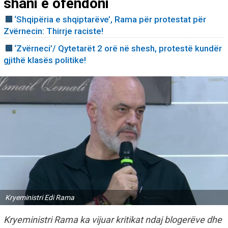
shani e ofendoni
‘Shqipëria e shqiptarëve’, Rama për protestat për
Zvërnecin: Thirrje raciste!
‘Zvërneci’/ Qytetarët 2 orë në shesh, protestë kundër
gjithë klasës politike!
Kryeministri Edi Rama
Kryeministri Rama ka vijuar kritikat ndaj blogerëve dhe