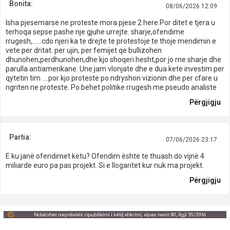
Bonita:
08/06/2026 12:09
Isha pjesemarse ne proteste mora pjese 2 here.Por ditet e tjera u
terhoqa sepse pashe nje gjuhe urrejte. sharje,ofendime
rrugesh,......cdo njeri ka te drejte te protestoje te thoje mendimin e
vete per dritat. per ujin, per femijet qe bullizohen
dhunohen,perdhunohen,dhe kjo shoqeri hesht,por jo me sharje dhe
parulla antiamerikane. Une jam vlonjate dhe e dua kete investim per
qytetin tim ....por kjo proteste po ndryshon vizionin dhe per cfare u
ngriten ne proteste. Po behet politike rrugesh me pseudo analiste
Përgjigju
Partia:
07/06/2026 23:17
E ku janë ofendimet këtu? Ofendim është te thuash do vijnë 4
miliarde euro pa pas projekt. Si e llogaritet kur nuk ma projekt.
Përgjigju