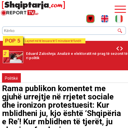
POP 5
Lajmet më të lexuara të 5 minutave të fundit
2
Eduard Zaloshnja: Analizë e elektoratit në prag të sezonit të
ri politik
Politikë
Rama publikon komentet me
gjuhë urrejtje në rrjetet sociale
dhe ironizon protestuesit: Kur
mblidheni ju, kjo është ‘Shqipëria
e Re’! Kur mblidhen të tjerët, ju