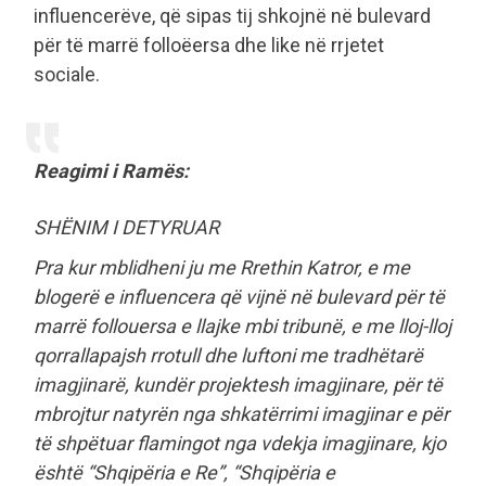
influencerëve, që sipas tij shkojnë në bulevard
për të marrë folloëersa dhe like në rrjetet
sociale.
Reagimi i Ramës:
SHËNIM I DETYRUAR
Pra kur mblidheni ju me Rrethin Katror, e me
blogerë e influencera që vijnë në bulevard për të
marrë follouersa e llajke mbi tribunë, e me lloj-lloj
qorrallapajsh rrotull dhe luftoni me tradhëtarë
imagjinarë, kundër projektesh imagjinare, për të
mbrojtur natyrën nga shkatërrimi imagjinar e për
të shpëtuar flamingot nga vdekja imagjinare, kjo
është “Shqipëria e Re”, “Shqipëria e