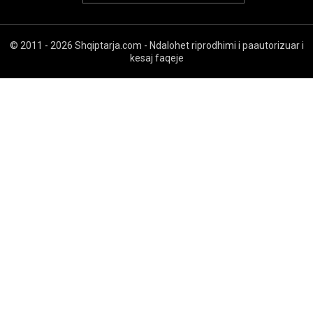
© 2011 - 2026 Shqiptarja.com - Ndalohet riprodhimi i paautorizuar i
kesaj faqeje