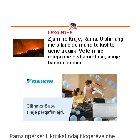
LEXO EDHE:
Zjarri në Krujë, Rama: U shmang
një bilanc që mund të kishte
qenë tragjik! Vetëm një
magazinë e shkrumbuar, asnjë
banor i lënduar
Rama ripërsëriti kritikat ndaj blogerëve dhe