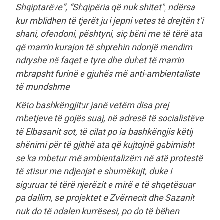
Shqiptarëve”, “Shqipëria që nuk shitet”, ndërsa
kur mblidhen të tjerët ju i jepni vetes të drejtën t’i
shani, ofendoni, pështyni, siç bëni me të tërë ata
që marrin kurajon të shprehin ndonjë mendim
ndryshe në faqet e tyre dhe duhet të marrin
mbrapsht furinë e gjuhës më anti-ambientaliste
të mundshme
Këto bashkëngjitur janë vetëm disa prej
mbetjeve të gojës suaj, në adresë të socialistëve
të Elbasanit sot, të cilat po ia bashkëngjis këtij
shënimi për të gjithë ata që kujtojnë gabimisht
se ka mbetur më ambientalizëm në atë protestë
të stisur me ndjenjat e shumëkujt, duke i
siguruar të tërë njerëzit e mirë e të shqetësuar
pa dallim, se projektet e Zvërnecit dhe Sazanit
nuk do të ndalen kurrësesi, po do të bëhen