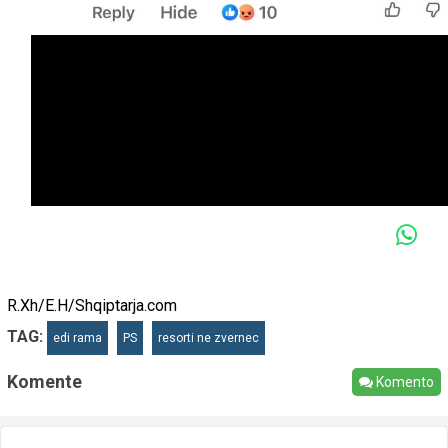
R.Xh/E.H/Shqiptarja.com
TAG:
edi rama
PS
resorti ne zvernec
Komente
Komento