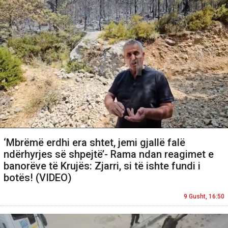
‘Mbrëmë erdhi era shtet, jemi gjallë falë
ndërhyrjes së shpejtë’- Rama ndan reagimet e
banorëve të Krujës: Zjarri, si të ishte fundi i
botës! (VIDEO)
9 Gusht, 16:50