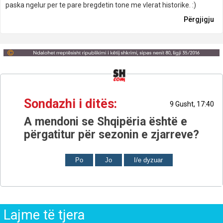
paska ngelur per te pare bregdetin tone me vlerat historike. :)
Përgjigju
Sondazhi i ditës:
9 Gusht, 17:40
A mendoni se Shqipëria është e
përgatitur për sezonin e zjarreve?
Po
Jo
I/e dyzuar
Lajme të tjera