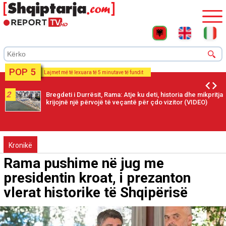
POP 5
Lajmet më të lexuara të 5 minutave të fundit
2
Bregdeti i Durrësit, Rama: Atje ku deti, historia dhe mikpritja
krijojnë një përvojë të veçantë për çdo vizitor (VIDEO)
Kronikë
Rama pushime në jug me
presidentin kroat, i prezanton
vlerat historike të Shqipërisë