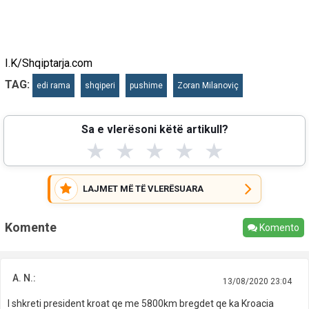
I.K/Shqiptarja.com
TAG:
edi rama
shqiperi
pushime
Zoran Milanoviç
Sa e vlerësoni këtë artikull?
★
★
★
★
★
LAJMET MË TË VLERËSUARA
Komente
Komento
A. N.:
13/08/2020 23:04
I shkreti president kroat qe me 5800km bregdet qe ka Kroacia