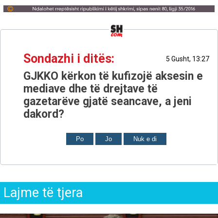
Sondazhi i ditës:
5 Gusht, 13:27
GJKKO kërkon të kufizojë aksesin e
mediave dhe të drejtave të
gazetarëve gjatë seancave, a jeni
dakord?
Po
Jo
Nuk e di
Lajme të tjera