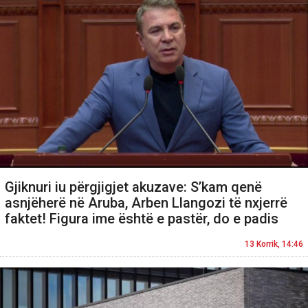
Gjiknuri iu përgjigjet akuzave: S’kam qenë
asnjëherë në Aruba, Arben Llangozi të nxjerrë
faktet! Figura ime është e pastër, do e padis
13 Korrik, 14:46