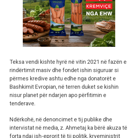
Teksa vendi kishte hyrë në vitin 2021 në fazën e
rindërtimit masiv dhe fondet ishin siguruar si
përmes kredive ashtu edhe nga donatorët e
Bashkimit Evropian, në terren duket se kishin
nisur planet për ndarjen apo përfitimin e
tenderave.
Ndërkohë, në denoncimet e tij publike dhe
intervistat në media, z. Ahmetaj ka bërë akuza të
forta ndaj ish-eprorit të tij politik, kryeministrit