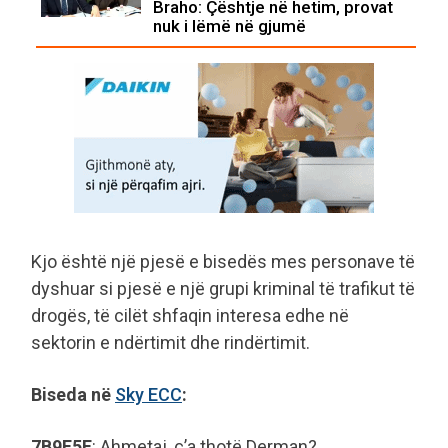
Braho: Çështje në hetim, provat
nuk i lëmë në gjumë
Kjo është një pjesë e bisedës mes personave të
dyshuar si pjesë e një grupi kriminal të trafikut të
drogës, të cilët shfaqin interesa edhe në
sektorin e ndërtimit dhe rindërtimit.
Biseda në
Sky ECC
:
7B9F5E
: Ahmetaj, ç’a thotë Derman?