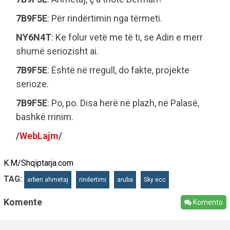
7B9F5E
: Për rindërtimin nga tërmeti.
NY6N4T
: Ke folur vetë me të ti, se Adin e merr
shumë seriozisht ai.
7B9F5E
: Është në rregull, do fakte, projekte
serioze.
7B9F5E
: Po, po. Disa herë në plazh, në Palasë,
bashkë rrinim.
/
WebLajm
/
K.M/Shqiptarja.com
TAG:
arben ahmetaj
rindertimi
aruba
Sky ecc
Komente
Komento