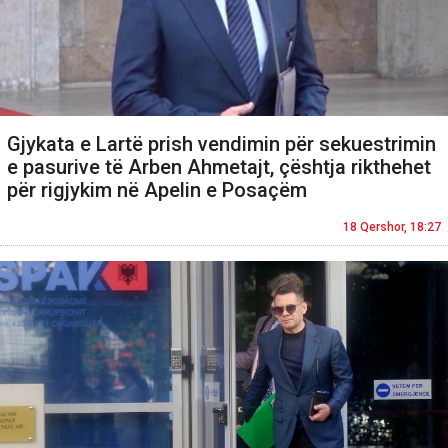
Gjykata e Lartë prish vendimin për sekuestrimin
e pasurive të Arben Ahmetajt, çështja rikthehet
për rigjykim në Apelin e Posaçëm
18 Qershor, 18:27