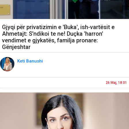
Gjyqi për privatizimin e 'Buka', ish-vartësit e
Ahmetajt: S’ndikoi te ne! Duçka 'harron'
vendimet e gjykatës, familja pronare:
Gënjeshtar
Keti Banushi
26 Maj, 18:01