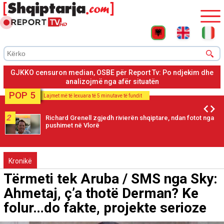
Rregullorja e re e GJKKO, OSBE: Po vlerësojmë pasojat për
gjykimin e drejtë dhe aksesin e medias
POP 5
Lajmet më të lexuara të 5 minutave të fundit
2
Richard Grenell zgjedh rivierën shqiptare, ndan fotot nga
pushimet në Vlorë
Kronikë
Tërmeti tek Aruba / SMS nga Sky:
Ahmetaj, ç’a thotë Derman? Ke
folur…do fakte, projekte serioze