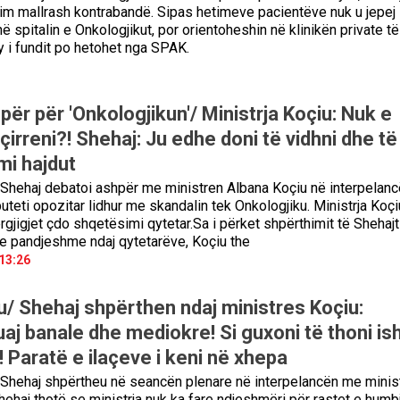
tim mallrash kontrabandë. Sipas hetimeve pacientëve nuk u jepej
ë spitalin e Onkologjikut, por orientoheshin në klinikën private të
y i fundit po hetohet nga SPAK.
për për 'Onkologjikun'/ Ministrja Koçiu: Nuk e
çirreni?! Shehaj: Ju edhe doni të vidhni dhe të
mi hajdut
Shehaj debatoi ashpër me ministren Albana Koçiu në interpelanc
teti opozitar lidhur me skandalin tek Onkologjiku. Ministrja Koçi
rgjigjet çdo shqetësimi qytetar.Sa i përket shpërthimit të Shehaj
 e pandjeshme ndaj qytetarëve, Koçiu the
13:26
u/ Shehaj shpërthen ndaj ministres Koçiu:
juaj banale dhe mediokre! Si guxoni të thoni is
 Paratë e ilaçeve i keni në xhepa
Shehaj shpërtheu në seancën plenare në interpelancën me minis
hehaj thotë se ministrja nuk ka fare ndjeshmëri për rastet e humb