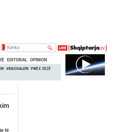
RË
EDITORIAL
OPINION
RI
VIDEOGALERI
PIKË E ZEZË
ykim
je të