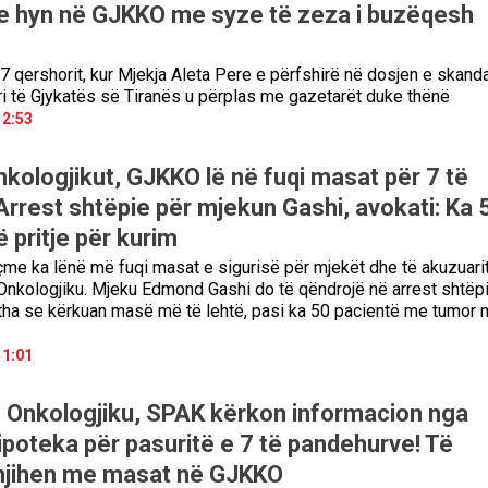
e hyn në GJKKO me syze të zeza i buzëqesh
 qershorit, kur Mjekja Aleta Pere e përfshirë në dosjen e skandal
ri të Gjykatës së Tiranës u përplas me gazetarët duke thënë
12:53
nkologjikut, GJKKO lë në fuqi masat për 7 të
Arrest shtëpie për mjekun Gashi, avokati: Ka 
 pritje për kurim
me ka lënë më fuqi masat e sigurisë për mjekët dhe të akuzuari
 Onkologjiku. Mjeku Edmond Gashi do të qëndrojë në arrest shtëpi
tha se kërkuan masë më të lehtë, pasi ka 50 pacientë me tumor 
11:01
e Onkologjiku, SPAK kërkon informacion nga
ipoteka për pasuritë e 7 të pandehurve! Të
njihen me masat në GJKKO