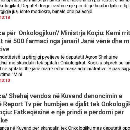
ologjikut. Deputeti tregoi rastin e një prindi që humbi djalin e tij 
gjigja juaj ishte mediokre, banale dhe pa asnjë
13:18
a për 'Onkologjikun'/ Ministrja Koçiu: Kemi rri
t në 500 farmaci nga janari! Janë vënë dhe 
tive
ndetësisë iu përgjigj pyetjeve të deputetit Agron Shehaj në
dhur me skandalin tek spitali i Onkologjikut. Koçiu u shpreh se ja
et në spitale dhe janë marrë edhe masa administrative. Sipas saj 
time. 'Mini
13:10
ca/ Shehaj vendos në Kuvend denoncimin e
ë Report Tv për humbjen e djalit tek Onkologji
oçiu: Fatkeqësinë e një prindi e përdorni për
ike
elanca në Kuvend për skandalin tek Onkologjiku mes deputetit opo