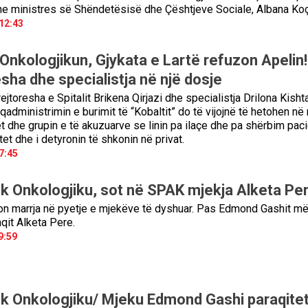
e ministres së Shëndetësisë dhe Çështjeve Sociale, Albana Koç
12:43
Onkologjikun, Gjykata e Lartë refuzon Apelin!
sha dhe specialistja në një dosje
toresha e Spitalit Brikena Qirjazi dhe specialistja Drilona Kisht
administrimin e burimit të “Kobaltit” do të vijojnë të hetohen në 
 dhe grupin e të akuzuarve se linin pa ilaçe dhe pa shërbim paci
et dhe i detyronin të shkonin në privat.
7:45
ek Onkologjiku, sot në SPAK mjekja Alketa Pe
on marrja në pyetje e mjekëve të dyshuar. Pas Edmond Gashit më
aqit Alketa Pere.
9:59
ek Onkologjiku/ Mjeku Edmond Gashi paraqite