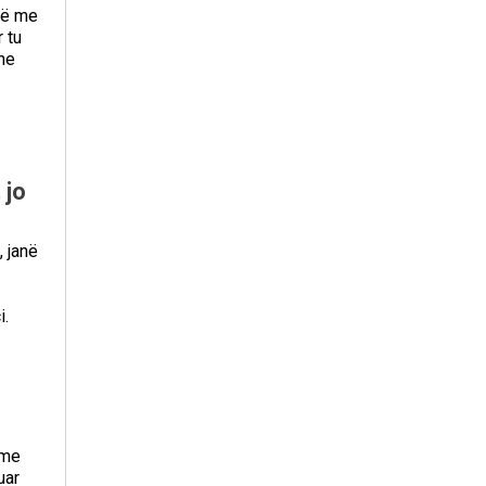
dë me
 tu
he
 jo
, janë
i.
 me
uar