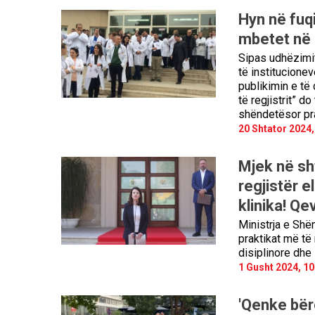
Hyn në fuq
mbetet në d
Sipas udhëzimit
të institucionev
publikimin e të
të regjistrit” d
shëndetësor pra
20 Shtator 2024,
Mjek në sh
regjistër e
klinika! Qe
Ministrja e Shë
praktikat më të
disiplinore dhe 
1 Gusht 2024, 10
'Qenke bërë