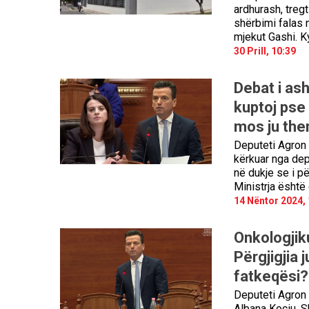
ardhurash, treg
shërbimi falas n
mjekut Gashi. K
30 Prill, 10:39
Debat i ash
kuptoj pse 
mos ju the
Deputeti Agron 
kërkuar nga depu
në dukje se i pë
Ministrja është
14 Nëntor 2024, 
Onkologjik
Përgjigjia 
fatkeqësi?!
Deputeti Agron 
Albana Koçiu. S