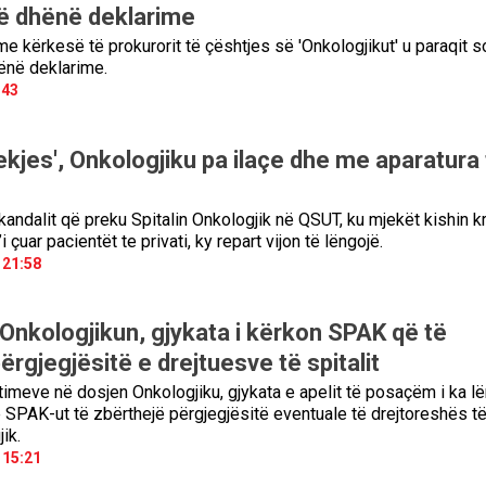
ë dhënë deklarime
 kërkesë të prokurorit të çështjes së 'Onkologjikut' u paraqit s
ënë deklarime.
:43
vdekjes', Onkologjiku pa ilaçe dhe me aparatura
andalit që preku Spitalin Onkologjik në QSUT, ku mjekët kishin kr
 çuar pacientët te privati, ky repart vijon të lëngojë.
 21:58
 Onkologjikun, gjykata i kërkon SPAK që të
përgjegjësitë e drejtuesve të spitalit
etimeve në dosjen Onkologjiku, gjykata e apelit të posaçëm i ka lë
 SPAK-ut të zbërthejë përgjegjësitë eventuale të drejtoreshës t
ik.
 15:21