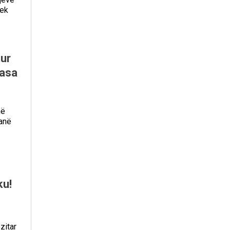
tek
tur
masa
në
janë
ku!
zitar