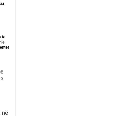
iu.
a te
një
entët
re
 3
t në