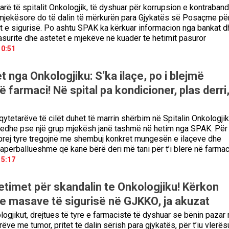
arë të spitalit Onkologjik, të dyshuar për korrupsion e kontraban
jekësore do të dalin të mërkurën para Gjykatës së Posaçme për
 e sigurisë. Po ashtu SPAK ka kërkuar informacion nga bankat d
asuritë dhe astetet e mjekëve në kuadër të hetimit pasuror
10:51
 nga Onkologjiku: S’ka ilaçe, po i blejmë
ë farmaci! Në spital pa kondicioner, plas derri,
ytetarëve të cilët duhet të marrin shërbim në Spitalin Onkologjik
 edhe pse një grup mjekësh janë tashmë në hetim nga SPAK. Për
prej tyre tregojnë me shembuj konkret mungesën e ilaçeve dhe
përballueshme që kanë bërë deri më tani për t’i blerë në farmac
15:17
etimet për skandalin te Onkologjiku! Kërkon
 e masave të sigurisë në GJKKO, ja akuzat
logjikut, drejtues të tyre e farmacistë të dyshuar se bënin pazar
ëve me tumor, pritet të dalin sërish para gjykatës, për t’iu vlerës