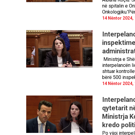
në spitalin e Onk
Onkologjiku.'Për
14 Nëntor 2024, 
Interpelanc
inspektime
administra
Ministrja e Shë
interpelancën li
shtuar kontroll
bërë 500 inspek
14 Nëntor 2024, 
Interpelan
qytetarit n
Ministrja K
kredo polit
Po vijoj interp