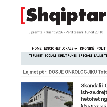
E premte 7 Gusht 2026 - Përditësimi i fundit 23:10
HOME
EDICIONET LOKALE
KRONIKË
POLIT
TË FUNDIT
SOCIALE
DREJT PUNËS
SPECIALE
LAJME T
Lajmet për:
DOSJE ONKOLOGJIKU
Tota
Skandali i 
ish-zv.dre
hetohet ng
6 të pandehurit