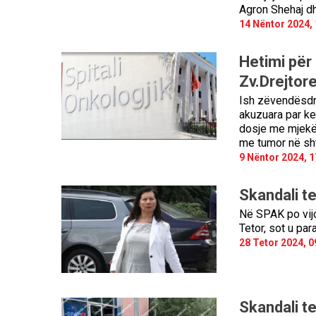
Agron Shehaj dh
14 Nëntor 2024, 
Hetimi për 
Zv.Drejtore
Ish zëvendësdrej
akuzuara par keq
dosje me mjekët
me tumor në sht
9 Nëntor 2024, 1
Skandali t
Në SPAK po vij
Tetor, sot u par
28 Tetor 2024, 0
Skandali t