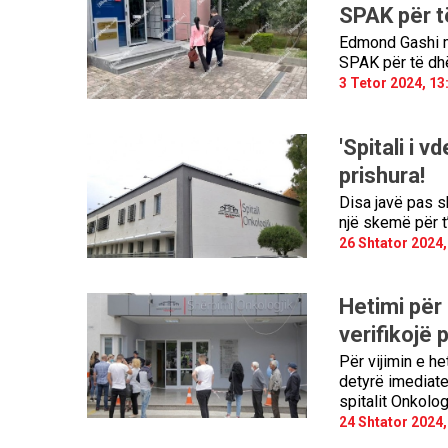
SPAK për t
Edmond Gashi me
SPAK për të dh
3 Tetor 2024, 13
'Spitali i 
prishura!
Disa javë pas sk
një skemë për t’i
26 Shtator 2024,
Hetimi për
verifikojë 
Për vijimin e h
detyrë imediate
spitalit Onkologj
24 Shtator 2024,