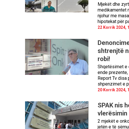
Mjekët dhe zyrt
medikamentet m
njohur me masat
hipotekat për p
22 Korrik 2024, 
Denoncimet
shtrenjtë n
robi!
Shqetësimet e q
ende prezente,
Report Tv disa 
shpenzimet e pa
20 Korrik 2024, 
SPAK nis h
vlerësimin
2 mjekët e onko
jetën e të sëmur