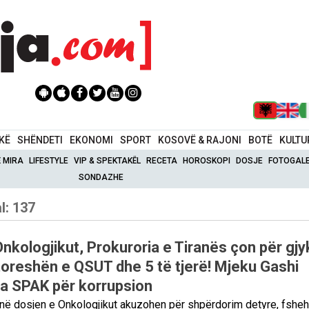
IKË
SHËNDETI
EKONOMI
SPORT
KOSOVË & RAJONI
BOTË
KULTU
Ë MIRA
LIFESTYLE
VIP & SPEKTAKËL
RECETA
HOROSKOPI
DOSJE
FOTOGALE
SONDAZHE
l: 137
Onkologjikut, Prokuroria e Tiranës çon për gj
jtoreshën e QSUT dhe 5 të tjerë! Mjeku Gashi
a SPAK për korrupsion
 në dosjen e Onkologjikut akuzohen për shpërdorim detyre, fsheh