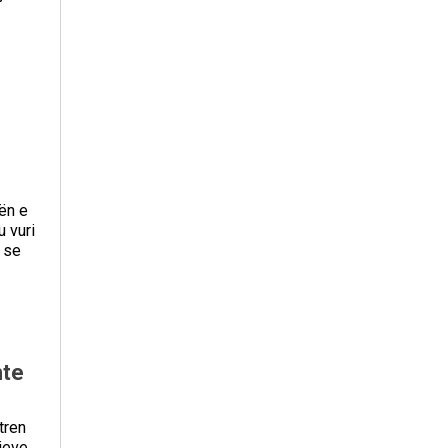
ën e
u vuri
t se
hte
tren
jeve