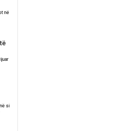
ot në
 të
ijuar
në si
ë