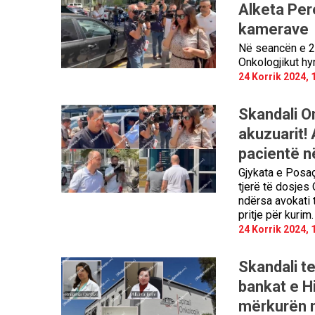
Alketa Per
kamerave
Në seancën e 27
Onkologjikut hy
24 Korrik 2024, 
Skandali O
akuzuarit! 
pacientë në
Gjykata e Posaç
tjerë të dosjes
ndërsa avokati 
pritje për kurim.
24 Korrik 2024, 
Skandali t
bankat e H
mërkurën 