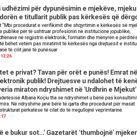
i udhëzimi për dypunësimin e mjekëve, mjeku
orën e titullarit publik pas kërkesës që dërg
 “Mbi procedurat e verifikimit dhe shqyrtimin e kërkesës së mj
e publike për të ushtruar profesionin në institucione jopublike,
 dhënave në regjistrin elektronik, formatin dhe mënyrën e përditë
o të bëhet vetëm pas miratimit të kërkesës nga drejtuesit e institu
në të cilit janë të punësuar
 12:26
tet e privat? Tavan për orët e punës! Emrat n
lektronik publik! Drejtuesve u ndalohet të ken
veria miraton ndryshimet në 'Urdhrin e Mjekut'
ndetësisë Albana Koçiu tha se ndryshimet u bënë pas konsultimi
 mira. Në ndryshime janë bërë të qarta dhe procedurat për masat
strukturat përkatëse të cilat do të rregullojnë veprimtarinë.
:17
 e bukur sot...' Gazetarët ‘thumbojnë’ mjeken