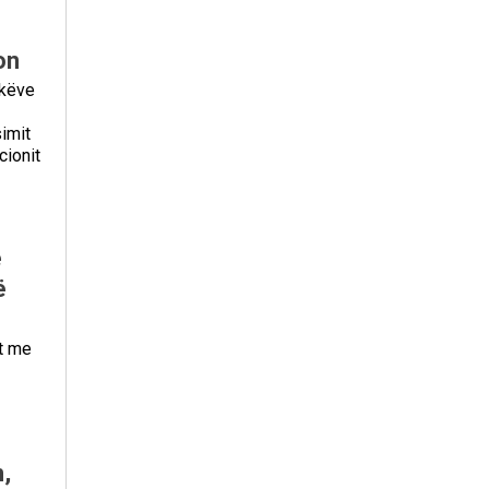
on
ekëve
simit
cionit
ë
ë
t me
,