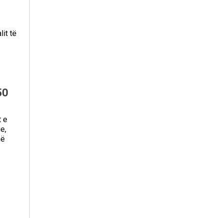
it të
50
t e
e,
në