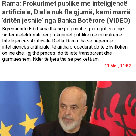
Rama: Prokurimet publike me inteligjencë
artificiale, Diella nuk fle gjumë, kemi marrë
'dritën jeshile' nga Banka Botërore (VIDEO)
Kryeministri Edi Rama tha se po punohet për ngritjen e një
sistemi elektronik për prokurimet publike me ministren e
Inteligjencës Artificiale Diella. Rama tha se nëpërmjet
inteligjencës artificiale, të gjitha procedurat do të zhvillohen
online dhe i gjithë procesi do të jetë transparent dhe i
gjurmueshëm. Ndër të tjera tha se për kët&am
11 Maj, 11:52