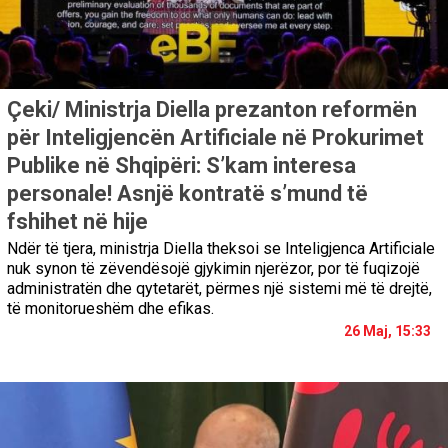
Çeki/ Ministrja Diella prezanton reformën
për Inteligjencën Artificiale në Prokurimet
Publike në Shqipëri: S’kam interesa
personale! Asnjë kontratë s’mund të
fshihet në hije
Ndër të tjera, ministrja Diella theksoi se Inteligjenca Artificiale
nuk synon të zëvendësojë gjykimin njerëzor, por të fuqizojë
administratën dhe qytetarët, përmes një sistemi më të drejtë,
të monitorueshëm dhe efikas.
26 Maj, 15:33