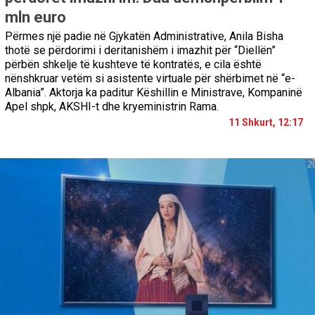
mln euro
Përmes një padie në Gjykatën Administrative, Anila Bisha
thotë se përdorimi i deritanishëm i imazhit për “Diellën”
përbën shkelje të kushteve të kontratës, e cila është
nënshkruar vetëm si asistente virtuale për shërbimet në “e-
Albania”. Aktorja ka paditur Këshillin e Ministrave, Kompaninë
Apel shpk, AKSHI-t dhe kryeministrin Rama.
11 Shkurt, 12:17