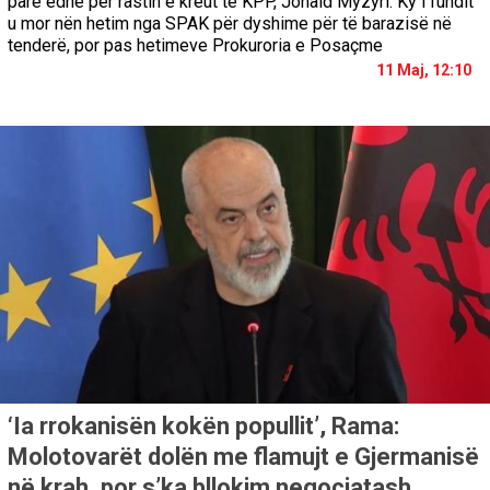
parë edhe për rastin e kreut të KPP, Jonaid Myzyri. Ky i fundit
u mor nën hetim nga SPAK për dyshime për të barazisë në
tenderë, por pas hetimeve Prokuroria e Posaçme
11 Maj, 12:10
‘Ia rrokanisën kokën popullit’, Rama:
Molotovarët dolën me flamujt e Gjermanisë
në krah, por s’ka bllokim negociatash