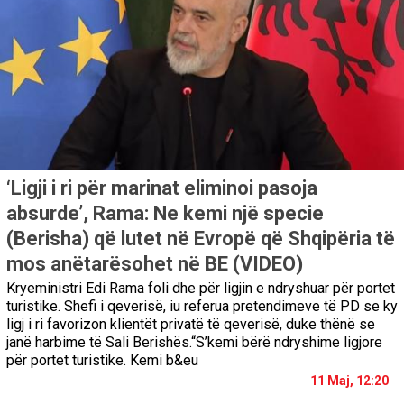
‘Ligji i ri për marinat eliminoi pasoja
absurde’, Rama: Ne kemi një specie
(Berisha) që lutet në Evropë që Shqipëria të
mos anëtarësohet në BE (VIDEO)
Kryeministri Edi Rama foli dhe për ligjin e ndryshuar për portet
turistike. Shefi i qeverisë, iu referua pretendimeve të PD se ky
ligj i ri favorizon klientët privatë të qeverisë, duke thënë se
janë harbime të Sali Berishës.“S’kemi bërë ndryshime ligjore
për portet turistike. Kemi b&eu
11 Maj, 12:20