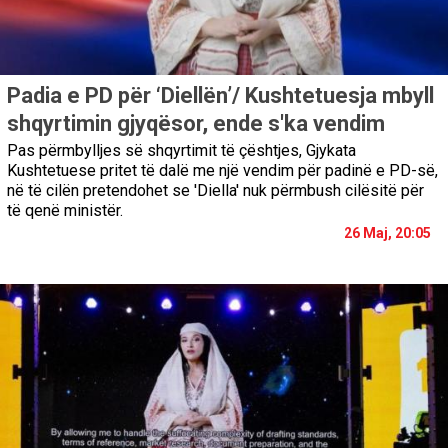
Padia e PD për ‘Diellën’/ Kushtetuesja mbyll
shqyrtimin gjyqësor, ende s'ka vendim
Pas përmbylljes së shqyrtimit të çështjes, Gjykata
Kushtetuese pritet të dalë me një vendim për padinë e PD-së,
në të cilën pretendohet se 'Diella' nuk përmbush cilësitë për
të qenë ministër.
26 Maj, 20:05