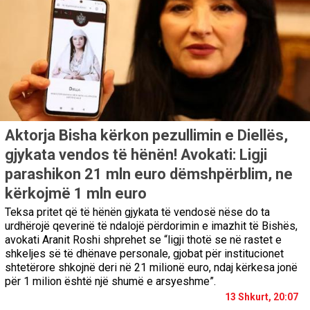
Aktorja Bisha kërkon pezullimin e Diellës,
gjykata vendos të hënën! Avokati: Ligji
parashikon 21 mln euro dëmshpërblim, ne
kërkojmë 1 mln euro
Teksa pritet që të hënën gjykata të vendosë nëse do ta
urdhërojë qeverinë të ndalojë përdorimin e imazhit të Bishës,
avokati Aranit Roshi shprehet se “ligji thotë se në rastet e
shkeljes së të dhënave personale, gjobat për institucionet
shtetërore shkojnë deri në 21 milionë euro, ndaj kërkesa jonë
për 1 milion është një shumë e arsyeshme”.
13 Shkurt, 20:07