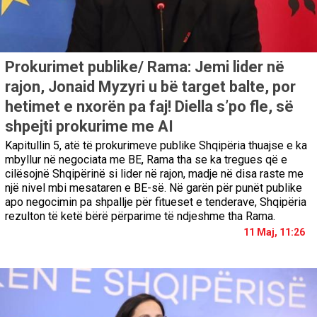
Prokurimet publike/ Rama: Jemi lider në
rajon, Jonaid Myzyri u bë target balte, por
hetimet e nxorën pa faj! Diella s’po fle, së
shpejti prokurime me AI
Kapitullin 5, atë të prokurimeve publike Shqipëria thuajse e ka
mbyllur në negociata me BE, Rama tha se ka tregues që e
cilësojnë Shqipërinë si lider në rajon, madje në disa raste me
një nivel mbi mesataren e BE-së. Në garën për punët publike
apo negocimin pa shpallje për fitueset e tenderave, Shqipëria
rezulton të ketë bërë përparime të ndjeshme tha Rama.
11 Maj, 11:26