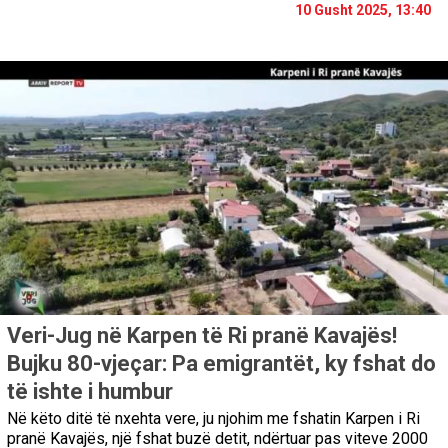
10 Gusht 2025, 13:40
Veri-Jug në Karpen të Ri pranë Kavajës!
Bujku 80-vjeçar: Pa emigrantët, ky fshat do
të ishte i humbur
Në këto ditë të nxehta vere, ju njohim me fshatin Karpen i Ri
pranë Kavajës, një fshat buzë detit, ndërtuar pas viteve 2000