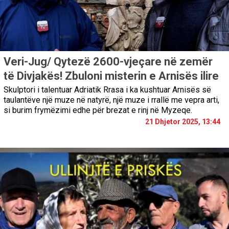
Veri-Jug/ Qytezë 2600-vjeçare në zemër
të Divjakës! Zbuloni misterin e Arnisës ilire
Skulptori i talentuar Adriatik Rrasa i ka kushtuar Arnisës së
taulantëve një muze në natyrë, një muze i rrallë me vepra arti,
si burim frymëzimi edhe për brezat e rinj në Myzeqe.
21 Dhjetor 2025, 13:44