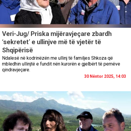
Veri-Jug/ Priska mijëravjeçare zbardh
‘sekretet’ e ullinjve më të vjetër të
Shqipërisë
Ndalesë në kodrinëzën me ullinj të familjes Shkoza që
mbledhin ullinjtë e fundit nën kurorën e gjelbërt të pemëve
qindravjeçare.
30 Nëntor 2025, 14:03