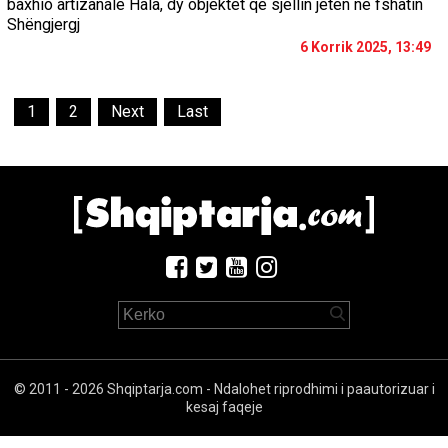
baxhio artizanale Hala, dy objektet që sjellin jetën në fshatin
Shëngjergj
6 Korrik 2025, 13:49
1
2
Next
Last
© 2011 - 2026 Shqiptarja.com - Ndalohet riprodhimi i paautorizuar i
kesaj faqeje