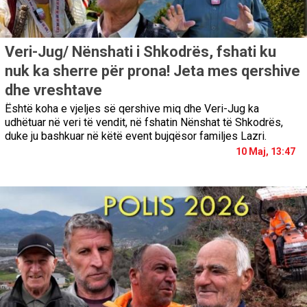
Veri-Jug/ Nënshati i Shkodrës, fshati ku
nuk ka sherre për prona! Jeta mes qershive
dhe vreshtave
Është koha e vjeljes së qershive miq dhe Veri-Jug ka
udhëtuar në veri të vendit, në fshatin Nënshat të Shkodrës,
duke ju bashkuar në këtë event bujqësor familjes Lazri.
10 Maj, 13:47