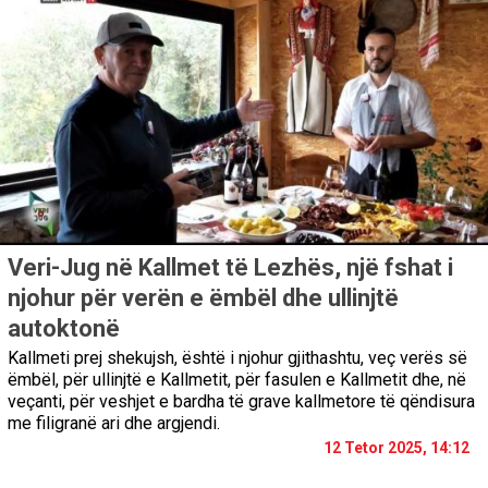
Veri-Jug në Kallmet të Lezhës, një fshat i
njohur për verën e ëmbël dhe ullinjtë
autoktonë
Kallmeti prej shekujsh, është i njohur gjithashtu, veç verës së
ëmbël, për ullinjtë e Kallmetit, për fasulen e Kallmetit dhe, në
veçanti, për veshjet e bardha të grave kallmetore të qëndisura
me filigranë ari dhe argjendi.
12 Tetor 2025, 14:12