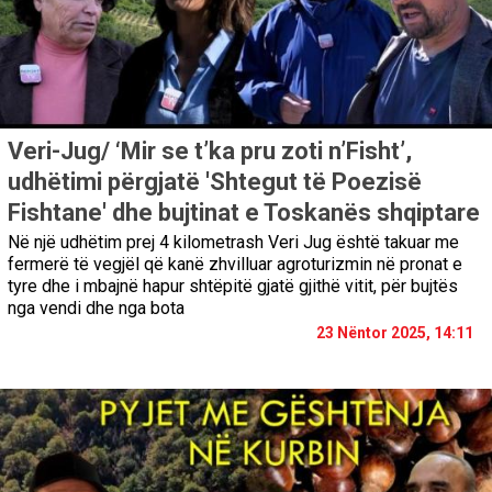
Veri-Jug/ ‘Mir se t’ka pru zoti n’Fisht’,
udhëtimi përgjatë 'Shtegut të Poezisë
Fishtane' dhe bujtinat e Toskanës shqiptare
Në një udhëtim prej 4 kilometrash Veri Jug është takuar me
fermerë të vegjël që kanë zhvilluar agroturizmin në pronat e
tyre dhe i mbajnë hapur shtëpitë gjatë gjithë vitit, për bujtës
nga vendi dhe nga bota
23 Nëntor 2025, 14:11