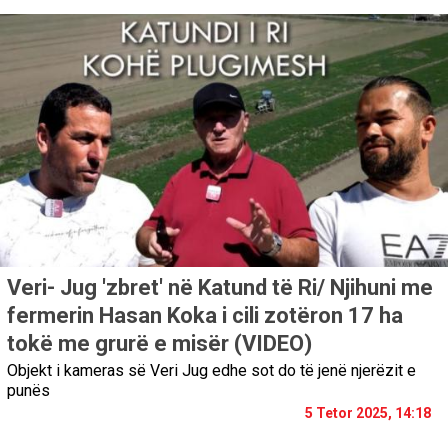
Veri- Jug 'zbret' në Katund të Ri/ Njihuni me
fermerin Hasan Koka i cili zotëron 17 ha
tokë me grurë e misër (VIDEO)
Objekt i kameras së Veri Jug edhe sot do të jenë njerëzit e
punës
5 Tetor 2025, 14:18