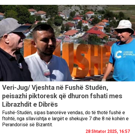
Veri-Jug/ Vjeshta në Fushë Studën,
peisazhi piktoresk që dhuron fshati mes
Librazhdit e Dibrës
Fushë-Studën, sipas banorëve vendas, do të thotë fushë e
ftohtë, nga sllavishtja e largët e shekujve 7 dhe 8 në kohën e
Perandorisë së Bizantit.
28 Shtator 2025, 16:57