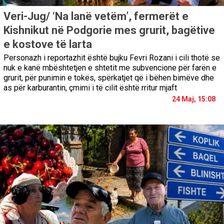
Veri-Jug/ ‘Na lanë vetëm’, fermerët e
Kishnikut në Podgorie mes grurit, bagëtive
e kostove të larta
Personazh i reportazhit është bujku Fevri Rozani i cili thotë se
nuk e kanë mbështetjen e shtetit me subvencione për farën e
grurit, për punimin e tokës, spërkatjet që i bëhen bimëve dhe
as për karburantin, çmimi i të cilit është rritur mjaft
24 Maj, 15:08