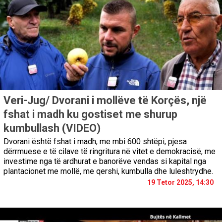
Veri-Jug/ Dvorani i mollëve të Korçës, një
fshat i madh ku gostiset me shurup
kumbullash (VIDEO)
Dvorani është fshat i madh, me mbi 600 shtëpi, pjesa
dërrmuese e të cilave të ringritura në vitet e demokracisë, me
investime nga të ardhurat e banorëve vendas si kapital nga
plantacionet me mollë, me qershi, kumbulla dhe luleshtrydhe.
19 Tetor 2025, 14:30