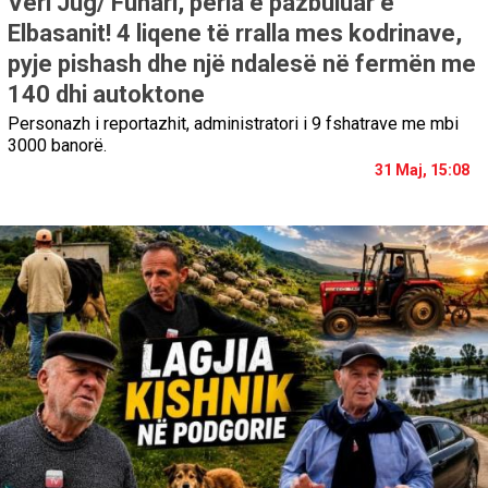
Veri Jug/ Funari, perla e pazbuluar e
Elbasanit! 4 liqene të rralla mes kodrinave,
pyje pishash dhe një ndalesë në fermën me
140 dhi autoktone
Personazh i reportazhit, administratori i 9 fshatrave me mbi
3000 banorë.
31 Maj, 15:08