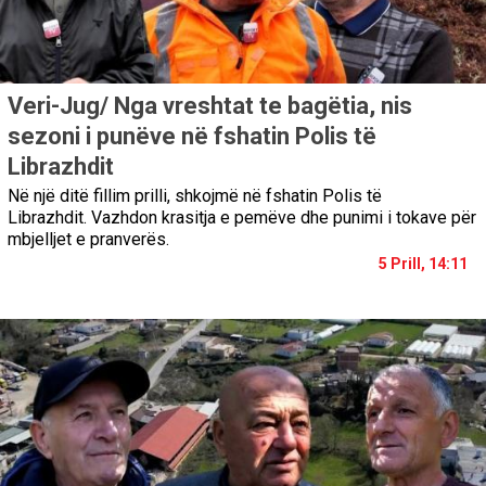
Veri-Jug/ Nga vreshtat te bagëtia, nis
sezoni i punëve në fshatin Polis të
Librazhdit
Në një ditë fillim prilli, shkojmë në fshatin Polis të
Librazhdit. Vazhdon krasitja e pemëve dhe punimi i tokave për
mbjelljet e pranverës.
5 Prill, 14:11