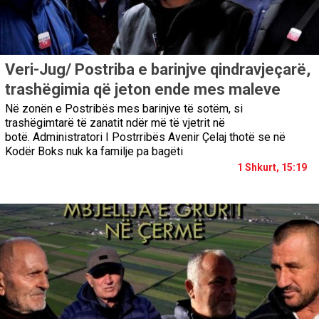
Veri-Jug/ Postriba e barinjve qindravjeçarë,
trashëgimia që jeton ende mes maleve
Në zonën e Postribës mes barinjve të sotëm, si
trashëgimtarë të zanatit ndër më të vjetrit në
botë. Administratori I Postrribës Avenir Çelaj thotë se në
Kodër Boks nuk ka familje pa bagëti
1 Shkurt, 15:19