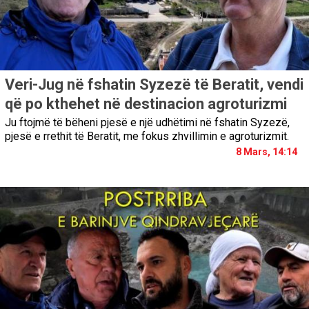
Veri-Jug në fshatin Syzezë të Beratit, vendi
që po kthehet në destinacion agroturizmi
Ju ftojmë të bëheni pjesë e një udhëtimi në fshatin Syzezë,
pjesë e rrethit të Beratit, me fokus zhvillimin e agroturizmit.
8 Mars, 14:14