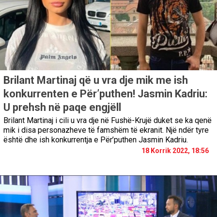
Brilant Martinaj që u vra dje mik me ish
konkurrenten e Për’puthen! Jasmin Kadriu:
U prehsh në paqe engjëll
Brilant Martinaj i cili u vra dje në Fushë-Krujë duket se ka qenë
mik i disa personazheve të famshëm të ekranit. Një ndër tyre
është dhe ish konkurrentja e Për’puthen Jasmin Kadriu.
18 Korrik 2022, 18:56