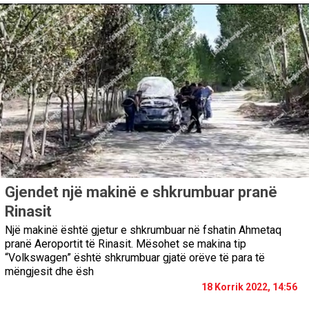
Gjendet një makinë e shkrumbuar pranë
Rinasit
Një makinë është gjetur e shkrumbuar në fshatin Ahmetaq
pranë Aeroportit të Rinasit. Mësohet se makina tip
“Volkswagen” është shkrumbuar gjatë orëve të para të
mëngjesit dhe ësh
18 Korrik 2022, 14:56