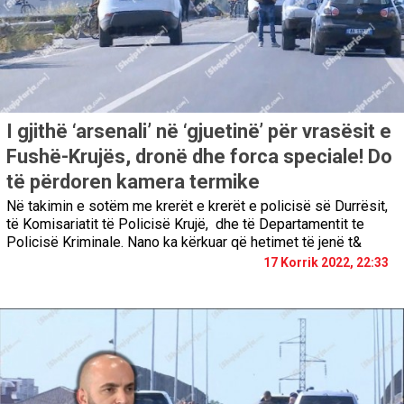
I gjithë ‘arsenali’ në ‘gjuetinë’ për vrasësit e
Fushë-Krujës, dronë dhe forca speciale! Do
të përdoren kamera termike
Në takimin e sotëm me krerët e krerët e policisë së Durrësit,
të Komisariatit të Policisë Krujë, dhe të Departamentit te
Policisë Kriminale. Nano ka kërkuar që hetimet të jenë t&
17 Korrik 2022, 22:33