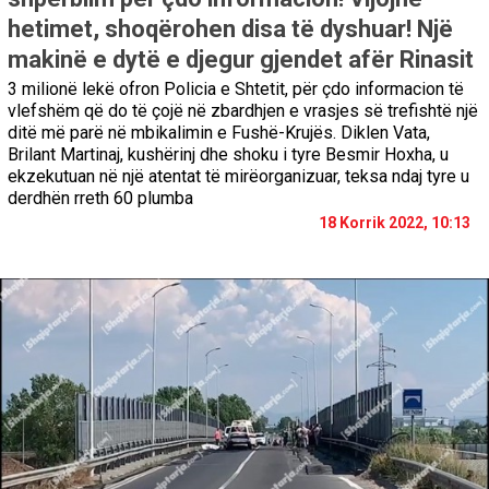
hetimet, shoqërohen disa të dyshuar! Një
makinë e dytë e djegur gjendet afër Rinasit
3 milionë lekë ofron Policia e Shtetit, për çdo informacion të
vlefshëm që do të çojë në zbardhjen e vrasjes së trefishtë një
ditë më parë në mbikalimin e Fushë-Krujës. Diklen Vata,
Brilant Martinaj, kushërinj dhe shoku i tyre Besmir Hoxha, u
ekzekutuan në një atentat të mirëorganizuar, teksa ndaj tyre u
derdhën rreth 60 plumba
18 Korrik 2022, 10:13