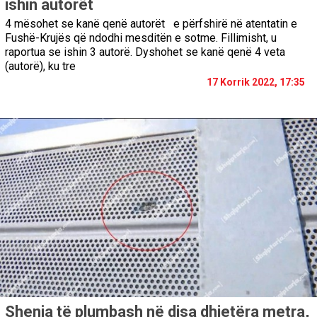
ishin autorët
4 mësohet se kanë qenë autorët e përfshirë në atentatin e
Fushë-Krujës që ndodhi mesditën e sotme. Fillimisht, u
raportua se ishin 3 autorë. Dyshohet se kanë qenë 4 veta
(autorë), ku tre
17 Korrik 2022, 17:35
Shenja të plumbash në disa dhjetëra metra,