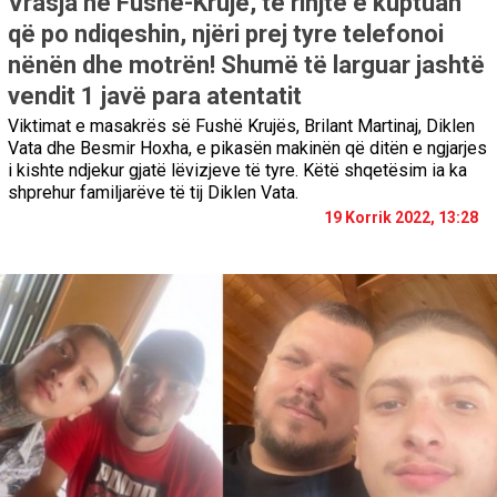
Vrasja në Fushë-Krujë, të rinjtë e kuptuan
që po ndiqeshin, njëri prej tyre telefonoi
nënën dhe motrën! Shumë të larguar jashtë
vendit 1 javë para atentatit
Viktimat e masakrës së Fushë Krujës, Brilant Martinaj, Diklen
Vata dhe Besmir Hoxha, e pikasën makinën që ditën e ngjarjes
i kishte ndjekur gjatë lëvizjeve të tyre. Këtë shqetësim ia ka
shprehur familjarëve të tij Diklen Vata.
19 Korrik 2022, 13:28