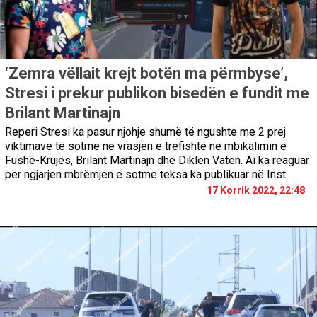
‘Zemra vëllait krejt botën ma përmbyse’,
Stresi i prekur publikon bisedën e fundit me
Brilant Martinajn
Reperi Stresi ka pasur njohje shumë të ngushte me 2 prej
viktimave të sotme në vrasjen e trefishtë në mbikalimin e
Fushë-Krujës, Brilant Martinajn dhe Diklen Vatën. Ai ka reaguar
për ngjarjen mbrëmjen e sotme teksa ka publikuar në Inst
17 Korrik 2022, 22:48