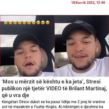
18 Korrik 2022, 13:49
‘Mos u mërzit së kështu e ka jeta’, Stresi
publikon një tjetër VIDEO të Brilant Martinaj,
që u vra dje
Këngëtari Stresi duket se ka pasur lidhje me 2 prej të vrarëve
sot në masakrën e Fushë-Krujës. Ai mbrëmjen e djeshme ka