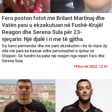
Fero poston fotot me Brilant Martinaj dhe
Vatën pasi u ekzekutuan në Fushë-Krujë!
Reagon dhe Serena Sula për 23-
vjeçarin: Një djalë i ri me të gjitha
Siç kemi përmendur dhe më parë ekzekutimi i tre të rinjve dy
ditë më parë ka trazuar edhe personazhet e njohur në
Shqipëri. Së fundmi ka patur një reagim nga reperi Fero dhe
Serena Sula.
19 Korrik 2022, 12:41