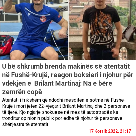
U bë shkrumb brenda makinës së atentatit
në Fushë-Krujë, reagon boksieri i njohur për
vdekjen e Brilant Martinaj: Na e bëre
zemrën copë
Atentati i frikshëm që ndodhi mesditën e sotme në Fushë-
Krujë i mori jetën 22-vjeçarit Brilant Martinaj dhe 2 personave
të tjerë. Kjo ngjarje shokuese në mes të autostradës ka
tronditur opinionin publik por edhe të njohur të personave
shënjestra të atentatit
17 Korrik 2022, 21:17