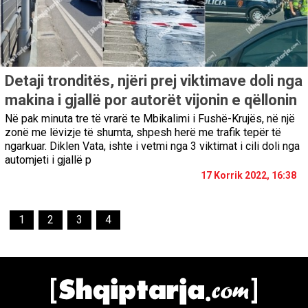
Detaji tronditës, njëri prej viktimave doli nga
makina i gjallë por autorët vijonin e qëllonin
Në pak minuta tre të vrarë te Mbikalimi i Fushë-Krujës, në një
zonë me lëvizje të shumta, shpesh herë me trafik tepër të
ngarkuar. Diklen Vata, ishte i vetmi nga 3 viktimat i cili doli nga
automjeti i gjallë p
17 Korrik 2022, 16:38
1
2
3
4