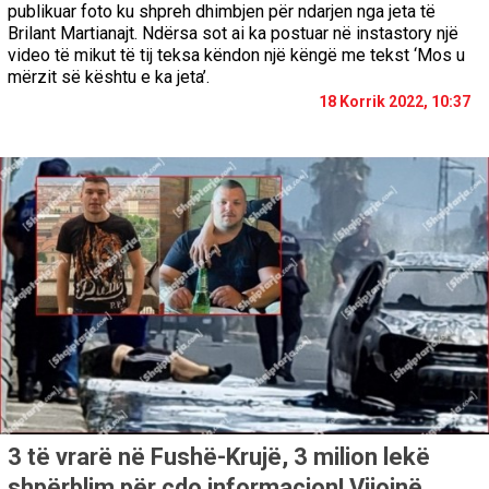
publikuar foto ku shpreh dhimbjen për ndarjen nga jeta të
Brilant Martianajt. Ndërsa sot ai ka postuar në instastory një
video të mikut të tij teksa këndon një këngë me tekst ‘Mos u
mërzit së kështu e ka jeta’.
18 Korrik 2022, 10:37
3 të vrarë në Fushë-Krujë, 3 milion lekë
shpërblim për çdo informacion! Vijojnë