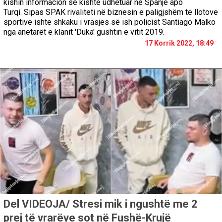
kishin informacion se kishte udhëtuar në Spanjë apo
Turqi. Sipas SPAK rivaliteti në biznesin e paligjshëm të llotove
sportive ishte shkaku i vrasjes së ish policist Santiago Malko
nga anëtarët e klanit 'Duka' gushtin e vitit 2019.
17 Korrik 2022, 18:49
Del VIDEOJA/ Stresi mik i ngushtë me 2
prej të vrarëve sot në Fushë-Krujë