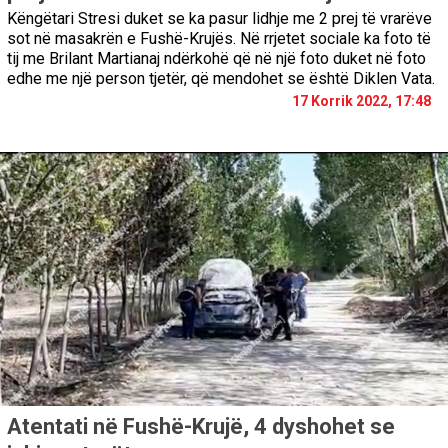
Këngëtari Stresi duket se ka pasur lidhje me 2 prej të vrarëve
sot në masakrën e Fushë-Krujës. Në rrjetet sociale ka foto të
tij me Brilant Martianaj ndërkohë që në një foto duket në foto
edhe me një person tjetër, që mendohet se është Diklen Vata.
17 Korrik 2022, 17:48
Atentati në Fushë-Krujë, 4 dyshohet se