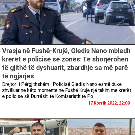
Vrasja në Fushë-Krujë, Gledis Nano mbledh
krerët e policisë së zonës: Të shoqërohen
të gjithë të dyshuarit, zbardhje sa më parë
të ngjarjes
Drejtori i Përgjithshëm i Policisë Gledis Nano është duke
zhvilluar në këto momente në Fushë Krujë një takim me krerët
e policisë së Durrësit, të Komisariatit të Po
17 Korrik 2022, 22:09