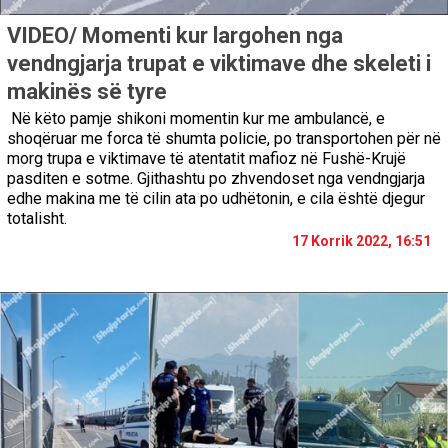
VIDEO/ Momenti kur largohen nga
vendngjarja trupat e viktimave dhe skeleti i
makinës së tyre
Në këto pamje shikoni momentin kur me ambulancë, e
shoqëruar me forca të shumta policie, po transportohen për në
morg trupa e viktimave të atentatit mafioz në Fushë-Krujë
pasditen e sotme. Gjithashtu po zhvendoset nga vendngjarja
edhe makina me të cilin ata po udhëtonin, e cila është djegur
totalisht.
17 Korrik 2022, 16:51