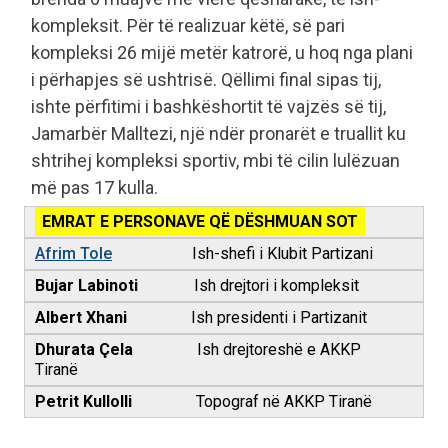
kompleksit. Për të realizuar këtë, së pari
kompleksi 26 mijë metër katrorë, u hoq nga plani
i përhapjes së ushtrisë. Qëllimi final sipas tij,
ishte përfitimi i bashkëshortit të vajzës së tij,
Jamarbër Malltezi, një ndër pronarët e truallit ku
shtrihej kompleksi sportiv, mbi të cilin lulëzuan
më pas 17 kulla.
EMRAT E PERSONAVE QË DËSHMUAN SOT
Afrim Tole
Ish-shefi i Klubit Partizani
Bujar Labinoti
Ish drejtori i kompleksit
Albert Xhani
Ish presidenti i Partizanit
Dhurata Çela
Ish drejtoreshë e AKKP
Tiranë
Petrit Kullolli
Topograf në AKKP Tiranë