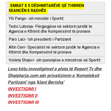
EMRAT E 5 DËSHMITARËVE QË THIRREN
SEANCËN E RADHËS
Ylli Pango- ish ministër i Sportit
Tedis Lubonja- Përgjegjëse në sektorin juridik te
Agjencia e Kthimit dhe Kompensimit të pronave
Paro Laci- Ish presidenti i Partizanit
Altin Ceni- Specialist në sektorin juridik te Agjencia e
Kthimit dhe Kompensimit të pronave
Violeta Shqevi- ish-punonjëse e ministrisë së Sportit
Lexo këtu investigimet e plota të Report Tv dhe
Shqiptarja.com për privatizimin e 'Kompleksit
Partizani' nga 'klani Berisha'
INVESTIGIMI I
INVESTIGIMI II
INVESTIGIMI III