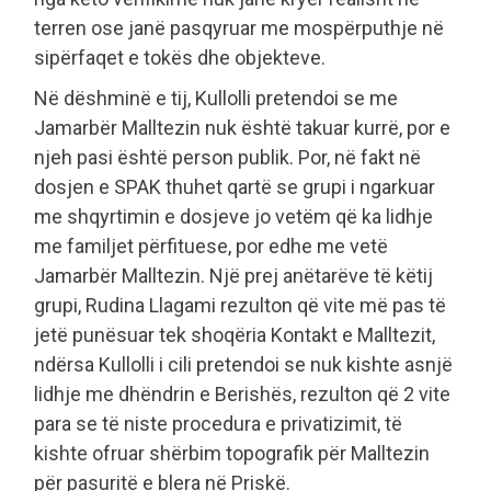
terren ose janë pasqyruar me mospërputhje në
sipërfaqet e tokës dhe objekteve.
Në dëshminë e tij, Kullolli pretendoi se me
Jamarbër Malltezin nuk është takuar kurrë, por e
njeh pasi është person publik. Por, në fakt në
dosjen e SPAK thuhet qartë se grupi i ngarkuar
me shqyrtimin e dosjeve jo vetëm që ka lidhje
me familjet përfituese, por edhe me vetë
Jamarbër Malltezin. Një prej anëtarëve të këtij
grupi, Rudina Llagami rezulton që vite më pas të
jetë punësuar tek shoqëria Kontakt e Malltezit,
ndërsa Kullolli i cili pretendoi se nuk kishte asnjë
lidhje me dhëndrin e Berishës, rezulton që 2 vite
para se të niste procedura e privatizimit, të
kishte ofruar shërbim topografik për Malltezin
për pasuritë e blera në Priskë.