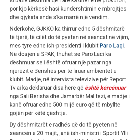
si bazë dëshmia që Tare ka dhënë në prokurori,
por kjo kërkesë hasi kundërshtimin e mbrojtjes
dhe gjykata ende s’ka marrë një vendim.
Ndërkohë, GJKKO ka thirrur edhe 5 dëshmitarë
të tjerë, të cilët do të pyeten në seancat në vijim,
mes tyre edhe ish-presidenti i klubit
Paro Laçi
.
Në dosjen e SPAK, thuhet se Paro Laci ka
dëshmuar se i është ofruar një pazar nga
njerëzit e Berishës për të liruar ambientet e
klubit. Madje, në intervista televizive për Report
Tv ai ka deklaruar disa herë që
është kërcënuar
nga Sali Berisha dhe Jamarbër Malltezi, e madje i
kanë ofruar edhe 500 mijë euro që të mbyllte
gojën për këtë çështje.
Dy dëshmitarët e radhës që do të pyeten në
seancën e 20 majit, janë ish-ministri i Sportit Ylli