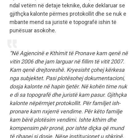
ndal vetëm në detaje teknike, duke deklaruar se
gjithçka kalonte përmes protokollit dhe se nuk e
mbante mend sa juristë e topografë ishin të
punësuar asokohe.
“Në Agjencinë e Kthimit të Pronave kam qenë në
vitin 2006 dhe jam larguar në fillim të vitit 2007.
Kam qenë drejtoreshë. Kryesisht çohej kërkesa
nga subjektet. Pasi plotësohej dokumentacioni,
dosja kalonte në hapin tjetër. Në kohën time nuk
e di sa topografë dhe juristë kam pasur. Gjithçka
kalonte nëpërmjet protokollit. Për familjet ish-
pronare kam nxjerrë vendime. Për këto familje
kam bërë plotësim vendimi. Ishte kthim dhe
kompensim për pronë, por ishte diçka që mund
të rihapej si dosje. Nëse institucionet u shkrinë,