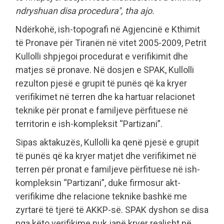
ndryshuan disa procedura", tha ajo.
Ndërkohë, ish-topografi në Agjencinë e Kthimit
të Pronave për Tiranën në vitet 2005-2009, Petrit
Kullolli shpjegoi procedurat e verifikimit dhe
matjes së pronave. Në dosjen e SPAK, Kullolli
rezulton pjesë e grupit të punës që ka kryer
verifikimet në terren dhe ka hartuar relacionet
teknike për pronat e familjeve përfituese në
territorin e ish-kompleksit “Partizani”.
Sipas aktakuzës, Kullolli ka qenë pjesë e grupit
të punës që ka kryer matjet dhe verifikimet në
terren për pronat e familjeve përfituese në ish-
kompleksin “Partizani”, duke firmosur akt-
verifikime dhe relacione teknike bashkë me
zyrtarë të tjerë të AKKP-së. SPAK dyshon se disa
nga këto verifikime nuk janë kryer realisht në