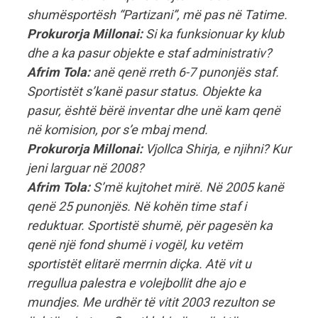
shumësportësh “Partizani”, më pas në Tatime.
Prokurorja Millonai:
Si ka funksionuar ky klub
dhe a ka pasur objekte e staf administrativ?
Afrim Tola:
anë qenë rreth 6-7 punonjës staf.
Sportistët s’kanë pasur status. Objekte ka
pasur, është bërë inventar dhe unë kam qenë
në komision, por s’e mbaj mend.
Prokurorja Millonai:
Vjollca Shirja, e njihni? Kur
jeni larguar në 2008?
Afrim Tola:
S’më kujtohet mirë. Në 2005 kanë
qenë 25 punonjës. Në kohën time staf i
reduktuar. Sportistë shumë, për pagesën ka
qenë një fond shumë i vogël, ku vetëm
sportistët elitarë merrnin diçka. Atë vit u
rregullua palestra e volejbollit dhe ajo e
mundjes. Me urdhër të vitit 2003 rezulton se