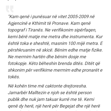
"Kam qenë i punësuar në vitet 2005-2009 në
Agjencinë e Kthimit të Pronave. Kam qenë
topograf i Tiranës. Ne verifikonim sipërfaqen,
kemi bërë matje me metra dhe instrumenta. Kur
është toka e sheshtë, masnim 100 mijë metra. E
përshkruanim në skicë. Bënim edhe matje fizike.
Ne merrnim hartën dhe bënim dosje me
fotokopje. Këto bëheshin brenda ditës. Ditët që
shkonim për verifikime merrnim edhe pronarët e
tokës.
Në kohën time më caktonte drejtoresha.
Jamarbër Malltezin e njoh se është person
publik dhe nuk jam takuar kurrë me të. Kemi
qenë dy herë, një herë për Begejat dhe një herë