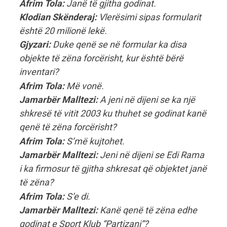
Afrim Tola:
Janë të gjitha godinat.
Klodian Skënderaj:
Vlerësimi sipas formularit
është 20 milionë lekë.
Gjyzari:
Duke qenë se në formular ka disa
objekte të zëna forcërisht, kur është bërë
inventari?
Afrim Tola:
Më vonë.
Jamarbër Malltezi:
A jeni në dijeni se ka një
shkresë të vitit 2003 ku thuhet se godinat kanë
qenë të zëna forcërisht?
Afrim Tola:
S’më kujtohet.
Jamarbër Malltezi:
Jeni në dijeni se Edi Rama
i ka firmosur të gjitha shkresat që objektet janë
të zëna?
Afrim Tola:
S’e di.
Jamarbër Malltezi:
Kanë qenë të zëna edhe
godinat e Sport Klub “Partizani”?