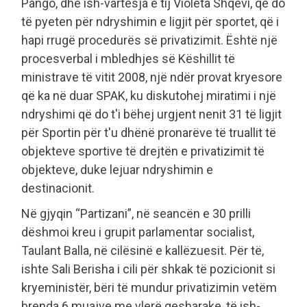
Pango, dhe ish-vartësja e tij Violeta Shqevi, që do
të pyeten për ndryshimin e ligjit për sportet, që i
hapi rrugë procedurës së privatizimit. Është një
procesverbal i mbledhjes së Këshillit të
ministrave të vitit 2008, një ndër provat kryesore
që ka në duar SPAK, ku diskutohej miratimi i një
ndryshimi që do t'i bëhej urgjent nenit 31 të ligjit
për Sportin për t'u dhënë pronarëve të truallit të
objekteve sportive të drejtën e privatizimit të
objekteve, duke lejuar ndryshimin e
destinacionit.
Në gjyqin “Partizani”, në seancën e 30 prilli
dëshmoi kreu i grupit parlamentar socialist,
Taulant Balla, në cilësinë e kallëzuesit. Për të,
ishte Sali Berisha i cili për shkak të pozicionit si
kryeministër, bëri të mundur privatizimin vetëm
brenda 6 muajve me vlerë qesharake, të ish-