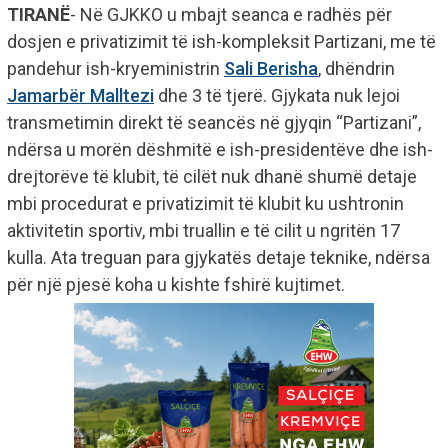
TIRANË
- Në GJKKO u mbajt seanca e radhës për
dosjen e privatizimit të ish-kompleksit Partizani, me të
pandehur ish-kryeministrin
Sali Berisha
, dhëndrin
Jamarbër Malltezi
dhe 3 të tjerë. Gjykata nuk lejoi
transmetimin direkt të seancës në gjyqin “Partizani”,
ndërsa u morën dëshmitë e ish-presidentëve dhe ish-
drejtorëve të klubit, të cilët nuk dhanë shumë detaje
mbi procedurat e privatizimit të klubit ku ushtronin
aktivitetin sportiv, mbi truallin e të cilit u ngritën 17
kulla. Ata treguan para gjykatës detaje teknike, ndërsa
për një pjesë koha u kishte fshirë kujtimet.