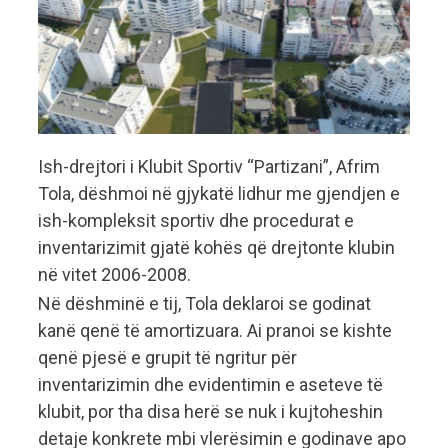
Ish-drejtori i Klubit Sportiv “Partizani”, Afrim
Tola, dëshmoi në gjykatë lidhur me gjendjen e
ish-kompleksit sportiv dhe procedurat e
inventarizimit gjatë kohës që drejtonte klubin
në vitet 2006-2008.
Në dëshminë e tij, Tola deklaroi se godinat
kanë qenë të amortizuara. Ai pranoi se kishte
qenë pjesë e grupit të ngritur për
inventarizimin dhe evidentimin e aseteve të
klubit, por tha disa herë se nuk i kujtoheshin
detaje konkrete mbi vlerësimin e godinave apo