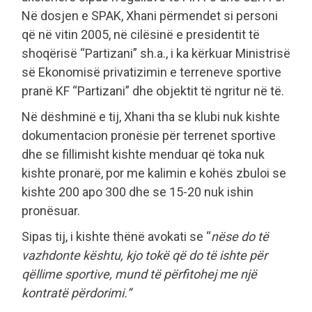
Në dosjen e SPAK, Xhani përmendet si personi
që në vitin 2005, në cilësinë e presidentit të
shoqërisë “Partizani” sh.a., i ka kërkuar Ministrisë
së Ekonomisë privatizimin e terreneve sportive
pranë KF “Partizani” dhe objektit të ngritur në të.
Në dëshminë e tij, Xhani tha se klubi nuk kishte
dokumentacion pronësie për terrenet sportive
dhe se fillimisht kishte menduar që toka nuk
kishte pronarë, por me kalimin e kohës zbuloi se
kishte 200 apo 300 dhe se 15-20 nuk ishin
pronësuar.
Sipas tij, i kishte thënë avokati se “
nëse do të
vazhdonte kështu, kjo tokë që do të ishte për
qëllime sportive, mund të përfitohej me një
kontratë përdorimi.”