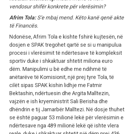
vendosur shifër konkrete për vlerësimin?
Afrim Tola:
S’e mbaj mend. Këto kanë qenë akte
të Financës.
Ndonëse, Afrim Tola e kishte fshirë kujtesën, në
dosjen e SPAK tregohet qartë se si u manipulua
procesi i vlerësimit të ndërtesave të kompleksit
sportiv duke i shkaktuar shtetit miliona euro
dëm. Manipulimi u bë edhe me ndihmë të
anëtarëve të Komisionit, një prej tyre Tola, të
cilët sipas SPAK kishin lidhje me Fatmir
Bektashin, ndërtuesin dhe Argita Malltezin,
vajzën e ish kryeministrit Sali Berisha dhe
dhëndrin e tij Jamarbër Malltezi. Në dosje thuhet
se është paguar 53 milionë lekë për vlerësimin e
ndërtesave nga 489 milionë lekë që ishte vlera
reale, duke i shkaktuar shtetit një dëm prej 436