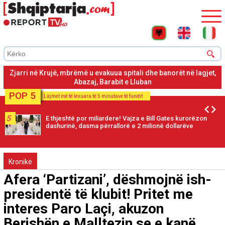
Zjarri në Krujë, mbrëmë u evakuua spitali dhe banorët në lagjet,
Abazaj, Barabit e Lluban
POP 5
Lajmet më të lexuara të 5 minutave të fundit
5
E thjeshtë por miliardere! Vajza e Bill Gates kurorëzon
dashurinë, dasma përrallorë e 2 milionë dollarëve
Kronikë
Afera ‘Partizani’, dëshmojnë ish-
presidentë të klubit! Pritet me
interes Paro Laçi, akuzon
Berishën e Malltezin se e kanë