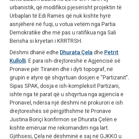
urbanistik, që modifikoi pjesërisht projektin të
Urbaplan të Edi Ramës që nuk kishte hyrë
asnjëherë në fuqi, u votua vetëm nga Partia
Demokratike dhe më pas u ratifikua nga Sali
Berisha si kryetari i KRRTRSH.
Dëshmi dhanë edhe
Dhurata Çela
dhe
Petrit
Kullolli
. E para ish-drejtoreshë e Agjencisë së
Pronave për Tiranën dhe i dyti topograf, në
grupin e atyre që shqyrtuan dosjen e “Partizanit”.
Sipas SPAK, dosja e ish-kompleksit Partizani,
ishte nga të parat që u shqyrtua nga agjencia e
Pronavel, ndërsa një dëshmi në prokurori e ish
drejtoreshës së përgjithshme të Pronave
Justina Boriçi konfirmon se Dhurata Çelën e
kishte emëruar me rekomandim nga lart.
Gjithsesi, Çela në dëshminë e saj në GJKKO u