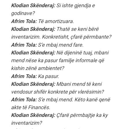
Klodian Skënderaj:
Si ishte gjendja e
godinave?
Afrim Tola:
Të amortizuara.
Klodian Skënderaj:
Thatë se keni bërë
inventarizim. Konkretisht, çfarë përmbante?
Afrim Tola:
S’e mbaj mend fare.
Klodian Skënderaj:
Në dijeninë tuaj, mbani
mend nëse ka pasur familje informale që
kishin zënë ambientet?
Afrim Tola:
Ka pasur.
Klodian Skënderaj:
Mbani mend të keni
vendosur shifër konkrete për vlerësimin?
Afrim Tola:
S’e mbaj mend. Këto kanë qenë
akte të Financës.
Klodian Skënderaj:
Çfarë përmbajtje ka ky
inventarizim?