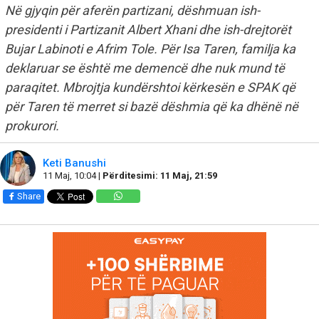
Në gjyqin për aferën partizani, dëshmuan ish-
presidenti i Partizanit Albert Xhani dhe ish-drejtorët
Bujar Labinoti e Afrim Tole. Për Isa Taren, familja ka
deklaruar se është me demencë dhe nuk mund të
paraqitet. Mbrojtja kundërshtoi kërkesën e SPAK që
për Taren të merret si bazë dëshmia që ka dhënë në
prokurori.
Keti Banushi
11 Maj, 10:04 |
Përditesimi: 11 Maj, 21:59
Share