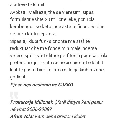
aseteve të klubit.
Avokati i Malltezit, tha se vlerësimi sipas
formularit është 20 milionë lekë, por Tola
këmbënguli se këto janë akte të financës dhe
se nuk i kujtohej vlera.
Sipas tij, klubi funksiononte me staf të
reduktuar dhe me fonde minimale, ndërsa
vetëm sportistët elitarë përfitonin pagesa. Tola
pretendoi gjithashtu se në ambientet e klubit
kishte pasur familje informale që kishin zënë
godinat.
Pjesë nga dëshmia në GJKKO
Prokurorja Millonai:
Çfarë detyre keni pasur
në vitet 2006-2008?
Afrim Tola:
Kam qenë drejtor i klubit