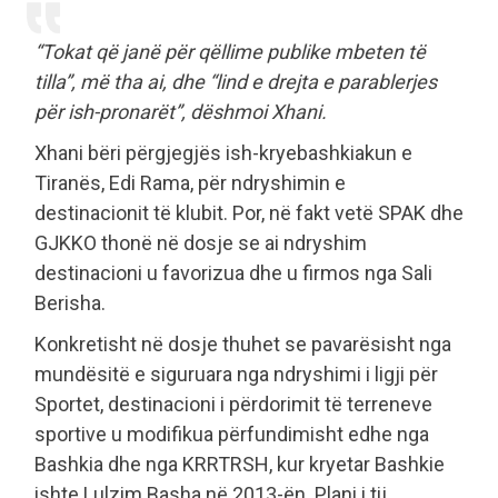
“Tokat që janë për qëllime publike mbeten të
tilla”, më tha ai, dhe “lind e drejta e parablerjes
për ish-pronarët”, dëshmoi Xhani.
Xhani bëri përgjegjës ish-kryebashkiakun e
Tiranës, Edi Rama, për ndryshimin e
destinacionit të klubit. Por, në fakt vetë SPAK dhe
GJKKO thonë në dosje se ai ndryshim
destinacioni u favorizua dhe u firmos nga Sali
Berisha.
Konkretisht në dosje thuhet se pavarësisht nga
mundësitë e siguruara nga ndryshimi i ligji për
Sportet, destinacioni i përdorimit të terreneve
sportive u modifikua përfundimisht edhe nga
Bashkia dhe nga KRRTRSH, kur kryetar Bashkie
ishte Lulzim Basha në 2013-ën. Plani i tij