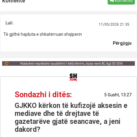
Komente
Komento
Luli:
11/05/2026 21:35
Të gjithë hajduta e shkatërruan shqiperin
Përgjigju
Sondazhi i ditës:
5 Gusht, 13:27
GJKKO kërkon të kufizojë aksesin e
mediave dhe të drejtave të
gazetarëve gjatë seancave, a jeni
dakord?