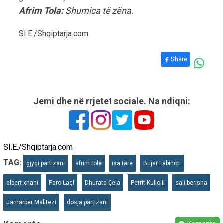
Afrim Tola:
Shumica të zëna.
SI.E./Shqiptarja.com
Share
Jemi dhe në rrjetet sociale. Na ndiqni:
SI.E./Shqiptarja.com
TAG:
gjyqi partizani
afrim tole
isa tare
Bujar Labinoti
albert xhani
Paro Laçi
Dhurata Çela
Petrit Kullolli
sali berisha
Jamarbër Malltezi
dosja partizani