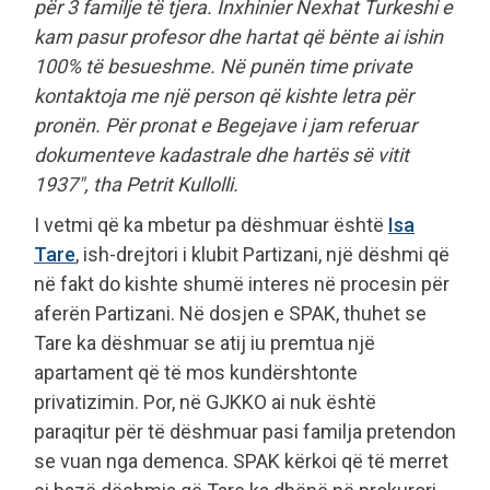
për 3 familje të tjera. Inxhinier Nexhat Turkeshi e
kam pasur profesor dhe hartat që bënte ai ishin
100% të besueshme. Në punën time private
kontaktoja me një person që kishte letra për
pronën. Për pronat e Begejave i jam referuar
dokumenteve kadastrale dhe hartës së vitit
1937", tha Petrit Kullolli.
I vetmi që ka mbetur pa dëshmuar është
Isa
Tare
, ish-drejtori i klubit Partizani, një dëshmi që
në fakt do kishte shumë interes në procesin për
aferën Partizani. Në dosjen e SPAK, thuhet se
Tare ka dëshmuar se atij iu premtua një
apartament që të mos kundërshtonte
privatizimin. Por, në GJKKO ai nuk është
paraqitur për të dëshmuar pasi familja pretendon
se vuan nga demenca. SPAK kërkoi që të merret