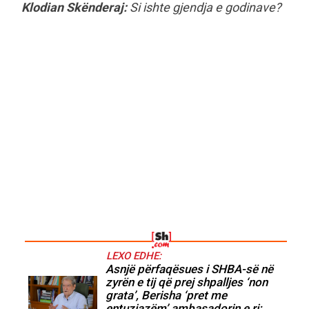
Klodian Skënderaj:
Si ishte gjendja e godinave?
LEXO EDHE:
Asnjë përfaqësues i SHBA-së në
zyrën e tij që prej shpalljes ‘non
grata’, Berisha ‘pret me
entuziazëm’ ambasadorin e ri: