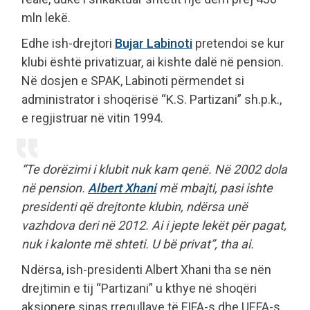
mln lekë.
Edhe ish-drejtori
Bujar Labinoti
pretendoi se kur
klubi është privatizuar, ai kishte dalë në pension.
Në dosjen e SPAK, Labinoti përmendet si
administrator i shoqërisë “K.S. Partizani” sh.p.k.,
e regjistruar në vitin 1994.
“Te dorëzimi i klubit nuk kam qenë. Në 2002 dola
në pension.
Albert Xhani
më mbajti, pasi ishte
presidenti që drejtonte klubin, ndërsa unë
vazhdova deri në 2012. Ai i jepte lekët për pagat,
nuk i kalonte më shteti. U bë privat”, tha ai.
Ndërsa, ish-presidenti Albert Xhani tha se nën
drejtimin e tij “Partizani” u kthye në shoqëri
aksionere sipas rregullave të FIFA-s dhe UEFA-s.