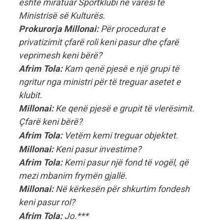
është miratuar Sportklubi në varësi të
Ministrisë së Kulturës.
Prokurorja Millonai:
Për procedurat e
privatizimit çfarë roli keni pasur dhe çfarë
veprimesh keni bërë?
Afrim Tola:
Kam qenë pjesë e një grupi të
ngritur nga ministri për të treguar asetet e
klubit.
Millonai:
Ke qenë pjesë e grupit të vlerësimit.
Çfarë keni bërë?
Afrim Tola:
Vetëm kemi treguar objektet.
Millonai:
Keni pasur investime?
Afrim Tola:
Kemi pasur një fond të vogël, që
mezi mbanim frymën gjallë.
Millonai:
Në kërkesën për shkurtim fondesh
keni pasur rol?
Afrim Tola:
Jo.
***