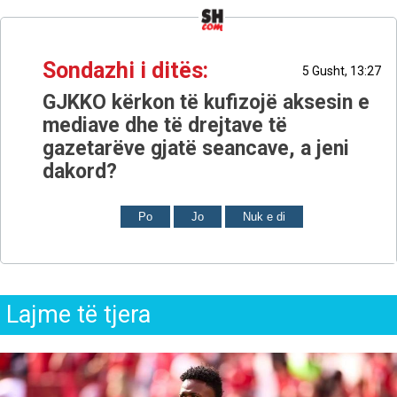
Sondazhi i ditës:
5 Gusht, 13:27
GJKKO kërkon të kufizojë aksesin e
mediave dhe të drejtave të
gazetarëve gjatë seancave, a jeni
dakord?
Po
Jo
Nuk e di
Lajme të tjera