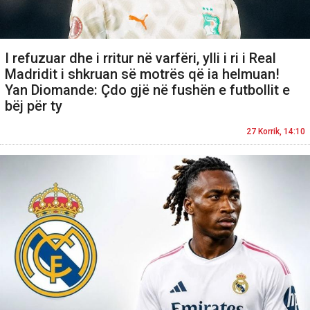
I refuzuar dhe i rritur në varfëri, ylli i ri i Real
Madridit i shkruan së motrës që ia helmuan!
Yan Diomande: Çdo gjë në fushën e futbollit e
bëj për ty
27 Korrik, 14:10