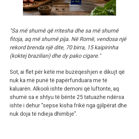
"Sa më shumë që rritesha dhe sa më shumë
fitoja, aq më shumë pija. Në Romë, vendosa një
rekord brenda një dite, 70 birra, 15 kaipirinha
(koktej brazilian) dhe dy pako cigare."
Sot, ai flet për këtë me buzëqeshjen e dikujt që
nuk ka më punë të papërfunduara me të
kaluarën. Alkooli ishte demoni që luftonte, aq
shumë sa e shtyu të bënte 25 tatuazhe ndërsa
ishte i dehur "sepse kisha frikë nga gjilpërat dhe
nuk doja të ndieja dhimbje".