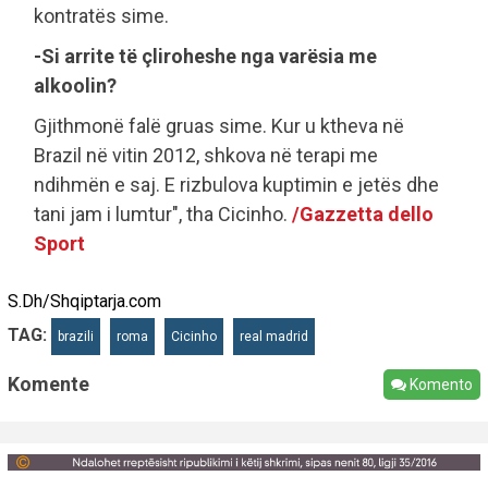
kontratës sime.
-Si arrite të çliroheshe nga varësia me
alkoolin?
Gjithmonë falë gruas sime. Kur u ktheva në
Brazil në vitin 2012, shkova në terapi me
ndihmën e saj. E rizbulova kuptimin e jetës dhe
tani jam i lumtur", tha Cicinho.
/Gazzetta dello
Sport
S.Dh/Shqiptarja.com
TAG:
brazili
roma
Cicinho
real madrid
Komente
Komento