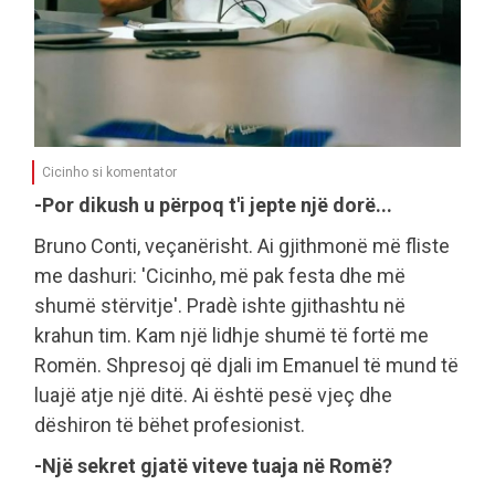
Cicinho si komentator
-Por dikush u përpoq t'i jepte një dorë...
Bruno Conti, veçanërisht. Ai gjithmonë më fliste
me dashuri: 'Cicinho, më pak festa dhe më
shumë stërvitje'. Pradè ishte gjithashtu në
krahun tim. Kam një lidhje shumë të fortë me
Romën. Shpresoj që djali im Emanuel të mund të
luajë atje një ditë. Ai është pesë vjeç dhe
dëshiron të bëhet profesionist.
-Një sekret gjatë viteve tuaja në Romë?