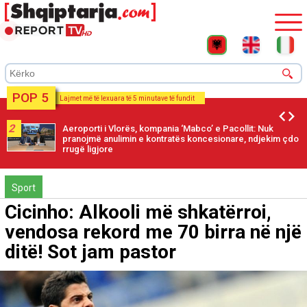
POP 5
Lajmet më të lexuara të 5 minutave të fundit
3
Çështja e emërimit të ministres ‘Diella’, Bardhi akuza
Gjykatës Kushtetuese: Po shkel ligjin! Ka tejkaluar çdo afat
për shpalljen e vendimit
Sport
Cicinho: Alkooli më shkatërroi,
vendosa rekord me 70 birra në një
ditë! Sot jam pastor