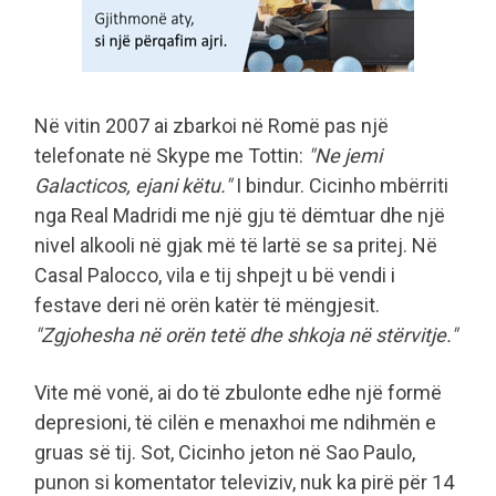
Në vitin 2007 ai zbarkoi në Romë pas një
telefonate në Skype me Tottin:
"Ne jemi
Galacticos, ejani këtu."
I bindur. Cicinho mbërriti
nga Real Madridi me një gju të dëmtuar dhe një
nivel alkooli në gjak më të lartë se sa pritej. Në
Casal Palocco, vila e tij shpejt u bë vendi i
festave deri në orën katër të mëngjesit.
"Zgjohesha në orën tetë dhe shkoja në stërvitje."
Vite më vonë, ai do të zbulonte edhe një formë
depresioni, të cilën e menaxhoi me ndihmën e
gruas së tij. Sot, Cicinho jeton në Sao Paulo,
punon si komentator televiziv, nuk ka pirë për 14