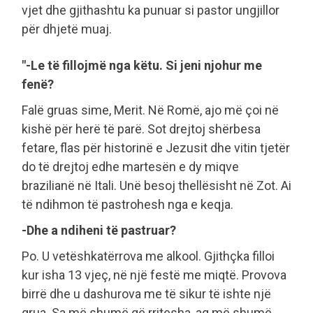
vjet dhe gjithashtu ka punuar si pastor ungjillor
për dhjetë muaj.
"-Le të fillojmë nga këtu. Si jeni njohur me
fenë?
Falë gruas sime, Merit. Në Romë, ajo më çoi në
kishë për herë të parë. Sot drejtoj shërbesa
fetare, flas për historinë e Jezusit dhe vitin tjetër
do të drejtoj edhe martesën e dy miqve
brazilianë në Itali. Unë besoj thellësisht në Zot. Ai
të ndihmon të pastrohesh nga e keqja.
-Dhe a ndiheni të pastruar?
Po. U vetëshkatërrova me alkool. Gjithçka filloi
kur isha 13 vjeç, në një festë me miqtë. Provova
birrë dhe u dashurova me të sikur të ishte një
grua. Sa më shumë që rritesha, aq më shumë