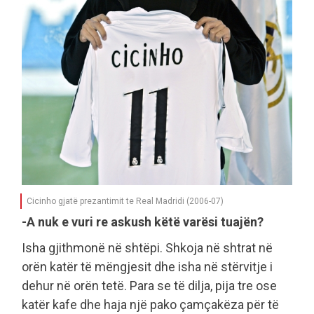
Cicinho gjatë prezantimit te Real Madridi (2006-07)
-A nuk e vuri re askush këtë varësi tuajën?
Isha gjithmonë në shtëpi. Shkoja në shtrat në
orën katër të mëngjesit dhe isha në stërvitje i
dehur në orën tetë. Para se të dilja, pija tre ose
katër kafe dhe haja një pako çamçakëza për të