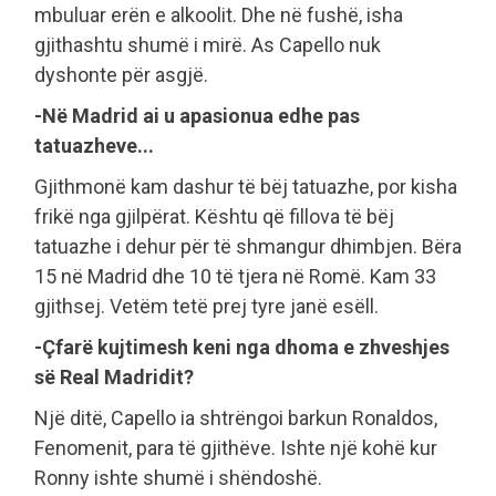
mbuluar erën e alkoolit. Dhe në fushë, isha
gjithashtu shumë i mirë. As Capello nuk
dyshonte për asgjë.
-Në Madrid ai u apasionua edhe pas
tatuazheve...
Gjithmonë kam dashur të bëj tatuazhe, por kisha
frikë nga gjilpërat. Kështu që fillova të bëj
tatuazhe i dehur për të shmangur dhimbjen. Bëra
15 në Madrid dhe 10 të tjera në Romë. Kam 33
gjithsej. Vetëm tetë prej tyre janë esëll.
-Çfarë kujtimesh keni nga dhoma e zhveshjes
së Real Madridit?
Një ditë, Capello ia shtrëngoi barkun Ronaldos,
Fenomenit, para të gjithëve. Ishte një kohë kur
Ronny ishte shumë i shëndoshë.