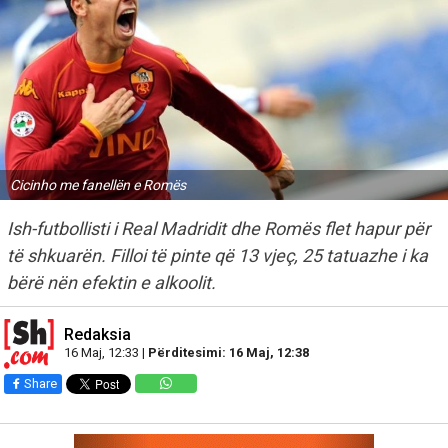
Cicinho me fanellën e Romës
Ish-futbollisti i Real Madridit dhe Romës flet hapur për
të shkuarën. Filloi të pinte që 13 vjeç, 25 tatuazhe i ka
bërë nën efektin e alkoolit.
Redaksia
16 Maj, 12:33 |
Përditesimi: 16 Maj, 12:38
Share