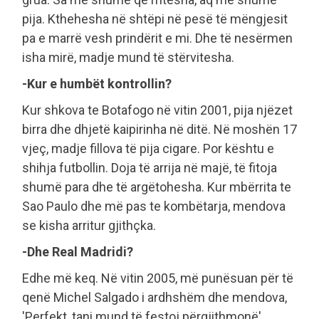
pija. Kthehesha në shtëpi në pesë të mëngjesit
pa e marrë vesh prindërit e mi. Dhe të nesërmen
isha mirë, madje mund të stërvitesha.
-Kur e humbët kontrollin?
Kur shkova te Botafogo në vitin 2001, pija njëzet
birra dhe dhjetë kaipirinha në ditë. Në moshën 17
vjeç, madje fillova të pija cigare. Por kështu e
shihja futbollin. Doja të arrija në majë, të fitoja
shumë para dhe të argëtohesha. Kur mbërrita te
Sao Paulo dhe më pas te kombëtarja, mendova
se kisha arritur gjithçka.
-Dhe Real Madridi?
Edhe më keq. Në vitin 2005, më punësuan për të
qenë Michel Salgado i ardhshëm dhe mendova,
'Perfekt, tani mund të festoj përgjithmonë'.