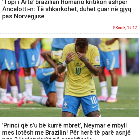
‘Topi i Artë’ brazilian Romario kritikon ashpër
Ancelotti-n: Të shkarkohet, duhet çuar në gjyq
pas Norvegjisë
9 Korrik, 15:47
'Princi që s'u bë kurrë mbret', Neymar e mbyll
mes lotësh me Brazilin! Për herë të parë asnjë