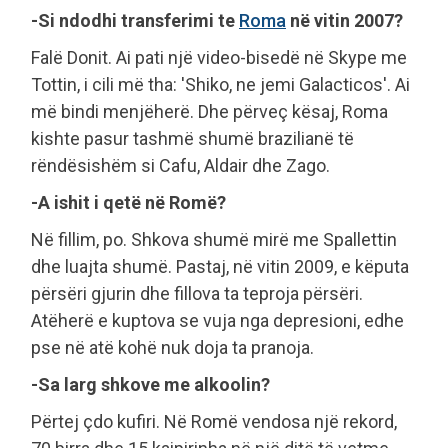
-Si ndodhi transferimi te
Roma
në vitin 2007?
Falë Donit. Ai pati një video-bisedë në Skype me
Tottin, i cili më tha: 'Shiko, ne jemi Galacticos'. Ai
më bindi menjëherë. Dhe përveç kësaj, Roma
kishte pasur tashmë shumë brazilianë të
rëndësishëm si Cafu, Aldair dhe Zago.
-A ishit i qetë në Romë?
Në fillim, po. Shkova shumë mirë me Spallettin
dhe luajta shumë. Pastaj, në vitin 2009, e këputa
përsëri gjurin dhe fillova ta teproja përsëri.
Atëherë e kuptova se vuja nga depresioni, edhe
pse në atë kohë nuk doja ta pranoja.
-Sa larg shkove me alkoolin?
Përtej çdo kufiri. Në Romë vendosa një rekord,