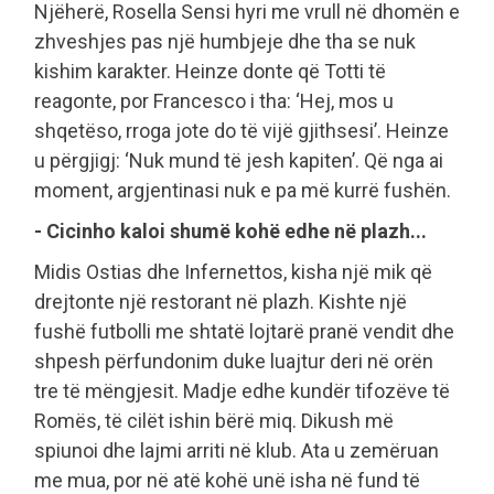
Njëherë, Rosella Sensi hyri me vrull në dhomën e
zhveshjes pas një humbjeje dhe tha se nuk
kishim karakter. Heinze donte që Totti të
reagonte, por Francesco i tha: ‘Hej, mos u
shqetëso, rroga jote do të vijë gjithsesi’. Heinze
u përgjigj: ‘Nuk mund të jesh kapiten’. Që nga ai
moment, argjentinasi nuk e pa më kurrë fushën.
- Cicinho kaloi shumë kohë edhe në plazh...
Midis Ostias dhe Infernettos, kisha një mik që
drejtonte një restorant në plazh. Kishte një
fushë futbolli me shtatë lojtarë pranë vendit dhe
shpesh përfundonim duke luajtur deri në orën
tre të mëngjesit. Madje edhe kundër tifozëve të
Romës, të cilët ishin bërë miq. Dikush më
spiunoi dhe lajmi arriti në klub. Ata u zemëruan
me mua, por në atë kohë unë isha në fund të