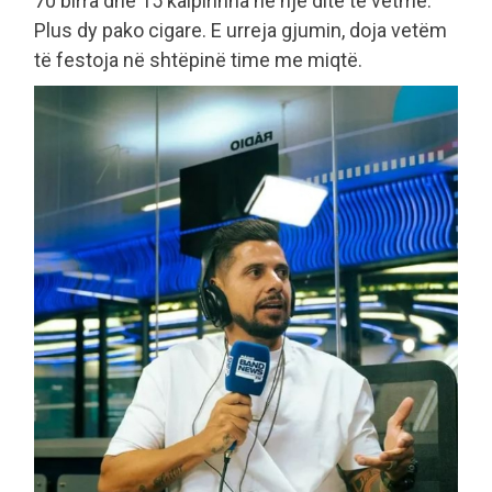
70 birra dhe 15 kaipirinha në një ditë të vetme.
Plus dy pako cigare. E urreja gjumin, doja vetëm
të festoja në shtëpinë time me miqtë.