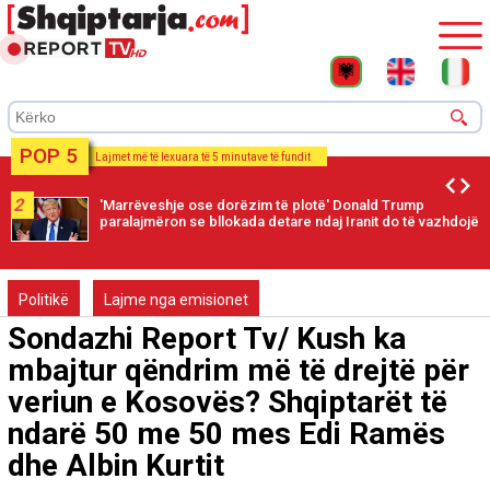
POP 5
Lajmet më të lexuara të 5 minutave të fundit
2
'Marrëveshje ose dorëzim të plotë' Donald Trump
paralajmëron se bllokada detare ndaj Iranit do të vazhdojë
Politikë
Lajme nga emisionet
Sondazhi Report Tv/ Kush ka
mbajtur qëndrim më të drejtë për
veriun e Kosovës? Shqiptarët të
ndarë 50 me 50 mes Edi Ramës
dhe Albin Kurtit