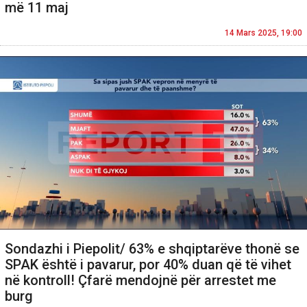
më 11 maj
14 Mars 2025, 19:00
Sondazhi i Piepolit/ 63% e shqiptarëve thonë se
SPAK është i pavarur, por 40% duan që të vihet
në kontroll! Çfarë mendojnë për arrestet me
burg