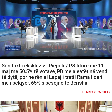
Sondazhi ekskluziv i Piepolit/ PS fitore më 11
maj me 50.5% të votave, PD me aleatët në vend
të dytë, por në rënie! Lapaj i treti! Rama lideri
më i pëlqyer, 65% s'besojnë te Berisha
13 Mars 2025, 18:17