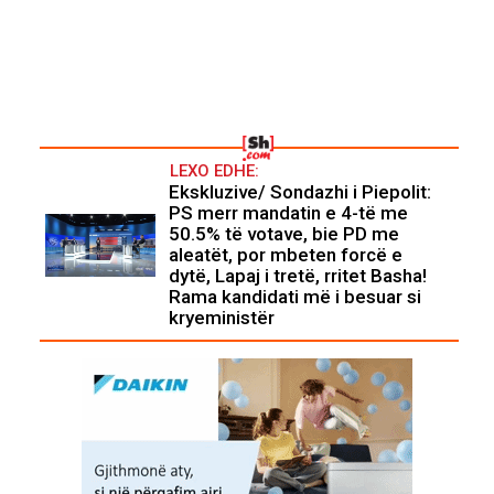
LEXO EDHE:
Ekskluzive/ Sondazhi i Piepolit:
PS merr mandatin e 4-të me
50.5% të votave, bie PD me
aleatët, por mbeten forcë e
dytë, Lapaj i tretë, rritet Basha!
Rama kandidati më i besuar si
kryeministër