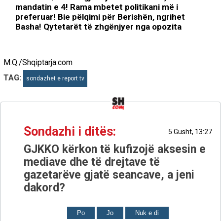
mandatin e 4! Rama mbetet politikani më i
preferuar! Bie pëlqimi për Berishën, ngrihet
Basha! Qytetarët të zhgënjyer nga opozita
M.Q./Shqiptarja.com
TAG:
sondazhet e report tv
Sondazhi i ditës:
5 Gusht, 13:27
GJKKO kërkon të kufizojë aksesin e
mediave dhe të drejtave të
gazetarëve gjatë seancave, a jeni
dakord?
Po
Jo
Nuk e di