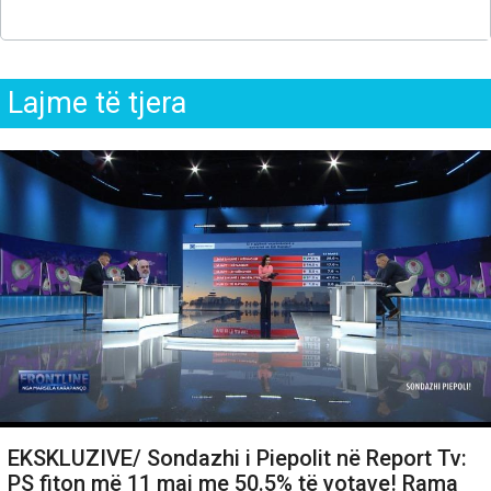
Lajme të tjera
EKSKLUZIVE/ Sondazhi i Piepolit në Report Tv:
PS fiton më 11 maj me 50.5% të votave! Rama