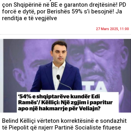
çon Shqipërinë në BE e garanton drejtësinë! PD
forcë e dytë, por Berishës 59% s’i besojnë! Ja
renditja e të vegjëlve
27 Mars 2025, 11:00
Belind Këlliçi vërteton korrektësinë e sondazhit
të Piepolit që nxjerr Partinë Socialiste fituese