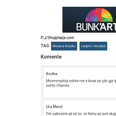
P.J/Shqiptarja.com
TAG:
Marjana Koçeku
Largimi i Kocekut
Komente
Rodhe:
Mosmirnjohja eshte me e keqe se çdo gje tj
eshte I Rames
Ura Mesit:
Për pabesinë që kë bo Jo Kisha as zoti skap