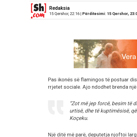
Redaksia
15 Qershor, 22:16 |
Përditesimi: 15 Qershor, 23:
Pas ikonës së flamingos të postuar di
rrjetet sociale. Ajo ndodhet brenda një 
“Zot më jep forcë, besim të d
urtisë, dhe të kuptimësisë, q
Koçeku.
Një ditë më parë, deputetja njoftoi lar