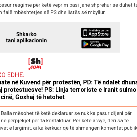
pasur reagime për këtë veprim pasi janë shprehur se duhet t
 falë mbështetjes së PS dhe listës së mbyllur.
XO EDHE:
ate në Kuvend për protestën, PD: Të ndalet dhun
j protestuesve! PS: Linja terroriste e Iranit sulmo
icinë, Goxhaj të hetohet
t Balla mësohet të ketë deklaruar se nuk ka pasur dijeni për
ë përpjekjet për ta kontaktuar. Për këtë arsye, deri sa të
et e largimit, ai ka kërkuar që të shmangen komentet publik