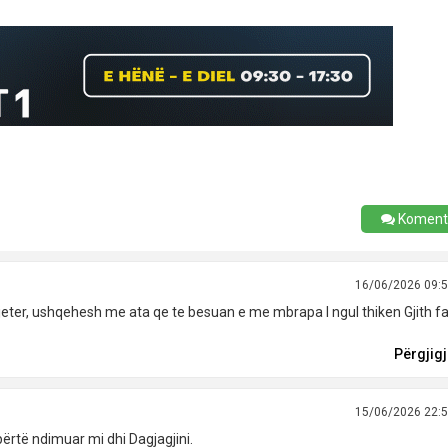
Koment
16/06/2026 09:
eter, ushqehesh me ata qe te besuan e me mbrapa I ngul thiken Gjith fa
Përgjig
15/06/2026 22:
ërtë ndimuar mi dhi Dagjagjini.