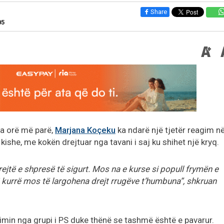
Share
05
sa orë më parë,
Marjana Koçeku
ka ndarë një tjetër reagim n
kishe, me kokën drejtuar nga tavani i saj ku shihet një kryq.
rejtë e shpresë të sigurt. Mos na e kurse si popull frymën e
ë kurrë mos të largohena drejt rrugëve t’humbuna”, shkruan
gimin nga grupi i PS duke thënë se tashmë është e pavarur.