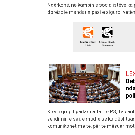
Ndërkohë, në kampin e socialistëve ka 
dorëzojë mandatin pasi e siguroi vetëm
LE
Deb
nda
pol
Kreu i grupit parlamentar të PS, Taulan
vendimin e saj, e madje se ka dështuar n
komunikohet me të, për të mësuar motiv