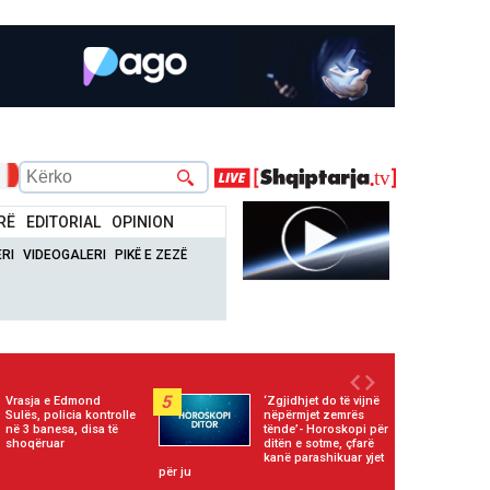
RË
EDITORIAL
OPINION
RI
VIDEOGALERI
PIKË E ZEZË
5
Vrasja e Edmond
‘Zgjidhjet do të vijnë
Sulës, policia kontrolle
nëpërmjet zemrës
në 3 banesa, disa të
tënde’- Horoskopi për
shoqëruar
ditën e sotme, çfarë
kanë parashikuar yjet
për ju