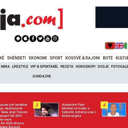
IKË
SHËNDETI
EKONOMI
SPORT
KOSOVË & RAJONI
BOTË
KULTU
Ë MIRA
LIFESTYLE
VIP & SPEKTAKËL
RECETA
HOROSKOPI
DOSJE
FOTOGALE
SONDAZHE
3
4
kuzuar për tentativë
Alexandre Pato
sje, ekstradohet
kthehet në botën e
 Italia drejt Tiranës
futbollit, bëhet pronar i
vjeçari! Në 2013
klubit anglez
hte vrarë
! Në 2023 dhunoi
hkiake Bulqizë