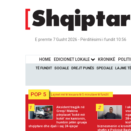
E premte 7 Gusht 2026 - Përditësimi i fundit 10:56
HOME
EDICIONET LOKALE
KRONIKË
POLIT
TË FUNDIT
SOCIALE
DREJT PUNËS
SPECIALE
LAJME T
POP 5
Lajmet më të lexuara të 5 minutave të fundit
1
2
Aksident tragjik në
I a
Greqi/ Makina
vra
përplaset ‘kokë më
nga
kokë’ me kamionin,
38-
humbin jetën gruaja
kis
shqiptare dhe djali i saj 24-vjeçar
biznesmenin e kromit
shefin e Policisë Bas