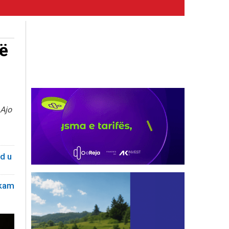
jë
 Ajo
d u
 kam