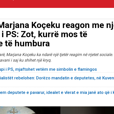
, Marjana Koçeku reagon me n
 i PS: Zot, kurrë mos të
ve të humbura
ë, Marjana Koçeku ka ndarë një tjetër reagim në rrjetet sociale.
vani i saj ku shihet një kryq.
upi i PS, mjaftohet vetëm me simbolin e flamingos
cialistët rebelohen: Dorëzo mandatin e deputetes, në Kuven
jem deputete e pavarur, idealet e vlerat e mia janë ato që i