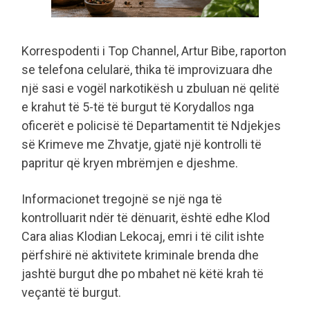
Korrespodenti i Top Channel, Artur Bibe, raporton
se telefona celularë, thika të improvizuara dhe
një sasi e vogël narkotikësh u zbuluan në qelitë
e krahut të 5-të të burgut të Korydallos nga
oficerët e policisë të Departamentit të Ndjekjes
së Krimeve me Zhvatje, gjatë një kontrolli të
papritur që kryen mbrëmjen e djeshme.
Informacionet tregojnë se një nga të
kontrolluarit ndër të dënuarit, është edhe Klod
Cara alias Klodian Lekocaj, emri i të cilit ishte
përfshirë në aktivitete kriminale brenda dhe
jashtë burgut dhe po mbahet në këtë krah të
veçantë të burgut.