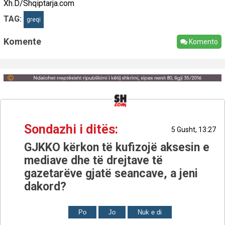
Xh.D/Shqiptarja.com
TAG:
greqi
Komente
Komento
Sondazhi i ditës:
5 Gusht, 13:27
GJKKO kërkon të kufizojë aksesin e
mediave dhe të drejtave të
gazetarëve gjatë seancave, a jeni
dakord?
Po
Jo
Nuk e di