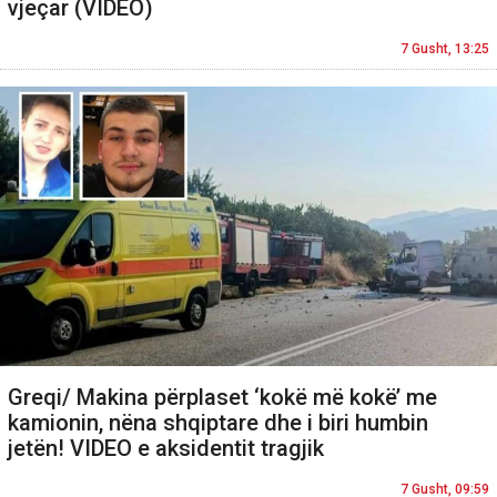
vjeçar (VIDEO)
7 Gusht, 13:25
Greqi/ Makina përplaset ‘kokë më kokë’ me
kamionin, nëna shqiptare dhe i biri humbin
jetën! VIDEO e aksidentit tragjik
7 Gusht, 09:59