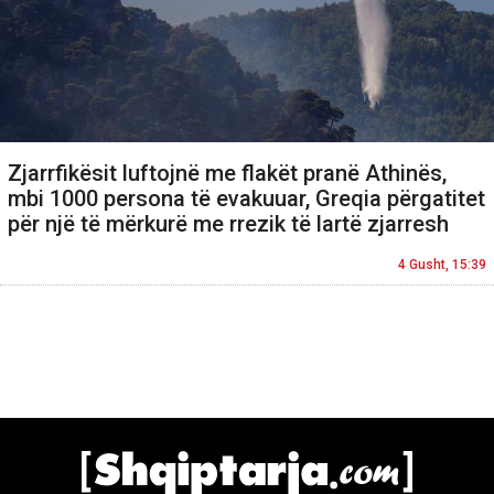
Zjarrfikësit luftojnë me flakët pranë Athinës,
mbi 1000 persona të evakuuar, Greqia përgatitet
për një të mërkurë me rrezik të lartë zjarresh
4 Gusht, 15:39