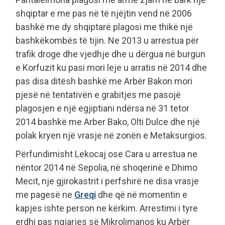
shqiptar e me pas në të njëjtin vend në 2006
bashkë me dy shqiptarë plagosi me thikë një
bashkëkombës të tijin. Ne 2013 u arrestua për
trafik droge dhe vjedhje dhe u dërgua në burgun
e Korfuzit ku pasi mori leje u arratis në 2014 dhe
pas disa ditësh bashkë me Arbër Bakon mori
pjesë në tentativën e grabitjes me pasojë
plagosjen e një egjiptiani ndërsa në 31 tetor
2014 bashkë me Arber Bako, Olti Dulce dhe një
polak kryen një vrasje në zonën e Metaksurgios.
Përfundimisht Lekocaj ose Cara u arrestua ne
nëntor 2014 në Sepolia, në shoqerinë e Dhimo
Mecit, nje gjirokastrit i perfshirë ne disa vrasje
me pagesë ne
Greqi
dhe që në momentin e
kapjes ishte person ne kërkim. Arrestimi i tyre
erdhi pas ngjarjes së Mikrolimanos ku Arbër