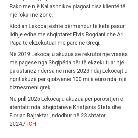
Bako me një Kallashnikov plagosi disa klientë të
një lokali në zonë.
Klodian Lekocaj është përmendur të ketë pasur
lidhje edhe me shqiptarët Elvis Bogdani dhe Ari
Papa të ekzekutuar më parë në Greqi.
Në 2019 Lekocaj u akuzua se rekrutoi një vrasës
me pagesë nga Shqipëria për të ekzekutuar një
pakistanez ndërsa në mars 2023 ndaj Lekocajt u
ngrit akuzë për gjobvënie 100 mijë euro ndaj një
biznesmeni grek.
Në prill 2025 Lekocaj u akuzua për porositjen e
atentatit ndaj shqiptarëve Kristjanis Stefa dhe
Florian Bajraktari, ndodhur në 23 shtator
2024./
TCH