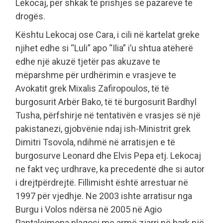
Lekocaj, për shkak të prishjes së pazareve te
drogës.
Kështu Lekocaj ose Cara, i cili në kartelat greke
njihet edhe si “Luli” apo “Ilia” i’u shtua atëherë
edhe një akuzë tjetër pas akuzave te
mëparshme për urdhërimin e vrasjeve te
Avokatit grek Mixalis Zafiropoulos, të të
burgosurit Arbër Bako, të të burgosurit Bardhyl
Tusha, përfshirje në tentativën e vrasjes së një
pakistanezi, gjobvënie ndaj ish-Ministrit grek
Dimitri Tsovola, ndihmë në arratisjen e të
burgosurve Leonard dhe Elvis Pepa etj. Lekocaj
ne fakt veç urdhrave, ka precedentë dhe si autor
i drejtpërdrejtë. Fillimisht është arrestuar në
1997 për vjedhje. Ne 2003 ishte arratisur nga
Burgu i Volos ndërsa në 2005 në Agio
Pantaleimona plagosi me armë zjarri në bark një