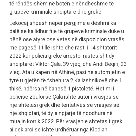
të rëndësishëm në botën e nëndheshme të
grupeve kriminale shqiptare dhe greke.
Lekocaj shpesh nëpër përgjime e dëshmi ka
dalë se ka lidhur fije të grupeve kriminale duke u
bënë ose atyre ose vetes në dispozicion vrasës
me pagesë. I tillë ishte dhe rasti i 14 shtatorit
2022 kur policia greke arrestoi rastësisht dy
shqiptarët Viktor Çala, 39 vjeç, dhe Andi Beqiri, 23
vjeç. Ata u kapen në Athinë, pasi ne automjetin e
tyre u gjetën të fshehura 2 Kallashnikovë dhe 1
thikë, ndërsa në banesë 1 pistoletë. Hetimi i
policisë zbuloi se Çala ishte autor i vrasjes së
një shtetasi grek dhe tentativës së vrasjes së
një shqiptari, të dyja ngjarje të ndodhura në
muajin korrik 2022. Për vrasjen e shtetasit grek
ai deklaroi se ishte urdhëruar nga Klodian