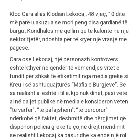
Klod Cara alias Klodian Lekocaj, 48 vjeç, 10 ditë
më parë u akuzua se mori peng disa gardianë të
burgut Koridhalos me qëllim që të kalonte në një
sektor tjetër, ndoshta për të kryer një vrasje me
pagesë.
Cara ose Lekocaj, një personazh kontrovers
është kthyer në qendër të vëmendjes vitet e
fundit për shkak të etiketimit nga media greke si
Kreu i së ashtuquajturës “Mafia e Burgjeve”. Se
sa realisht ai është i tillë, kjo nuk dihet, pasi vetë
ai në daljet publike në media e konsideron veten
“të varfër”, “të pafajshëm”, “të përdorur”
ndërkohë që faktet, dëshmitë dhe përgjimet që
disponon policia greke të çojnë drejt mendimit
se realisht Lekocaj ka pasur dhe ka ende një rol