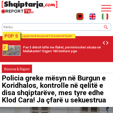
POP 5
Lajmet më të lexuara të 5 minutave të fundit
2
Pas 5 ditësh luftë me flakët, përmirësohet situata në
Mallakastër! Digjen 180 hektarë pyje
Kosova & Rajoni
Policia greke mësyn në Burgun e
Koridhalos, kontrolle në qelitë e
disa shqiptarëve, mes tyre edhe
Klod Cara! Ja çfarë u sekuestrua