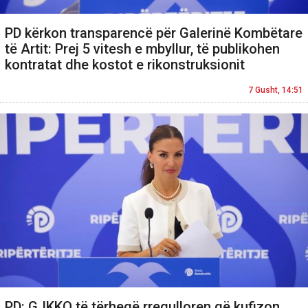
PD kërkon transparencë për Galerinë Kombëtare
të Artit: Prej 5 vitesh e mbyllur, të publikohen
kontratat dhe kostot e rikonstruksionit
7 Gusht, 14:51
PD: GJKKO të tërheqë rregulloren që kufizon