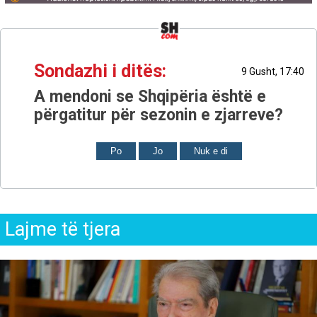
Sondazhi i ditës:
9 Gusht, 17:40
A mendoni se Shqipëria është e
përgatitur për sezonin e zjarreve?
Po
Jo
Nuk e di
Lajme të tjera