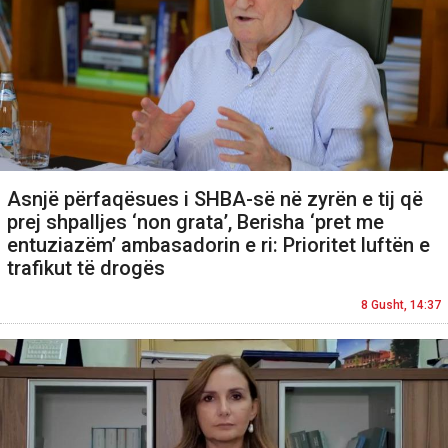
Asnjë përfaqësues i SHBA-së në zyrën e tij që
prej shpalljes ‘non grata’, Berisha ‘pret me
entuziazëm’ ambasadorin e ri: Prioritet luftën e
trafikut të drogës
8 Gusht, 14:37