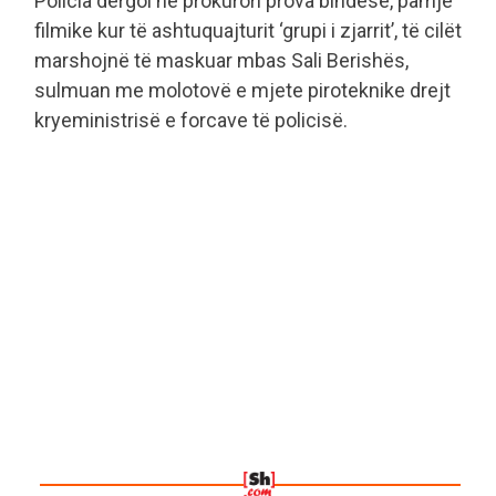
Policia dërgoi në prokurori prova bindëse, pamje
filmike kur të ashtuquajturit ‘grupi i zjarrit’, të cilët
marshojnë të maskuar mbas Sali Berishës,
sulmuan me molotovë e mjete piroteknike drejt
kryeministrisë e forcave të policisë.