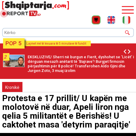
POP 5
Lajmet më të lexuara të 5 minutave të fundit
2
EKSKLUZIVE/ Sherri në burgun e Fierit, dyshohet se ‘Licët’ i
dërguan mesazh anëtarit të ‘Bajrave’! Burgjet firmosin
përjashtimin për 8 policë! Transferohen Aldo Gjini dhe
Jurgen Zoto, 3 muaj izolim
Kronikë
Protesta e 17 prillit/ U kapën me
molotovë në duar, Apeli liron nga
qelia 5 militantët e Berishës! U
caktohet masa 'detyrim paraqitje'