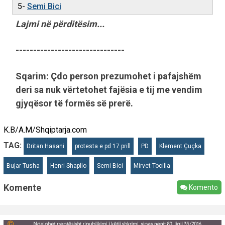
5-
Semi Bici
Lajmi në përditësim...
-------------------------------
Sqarim: Çdo person prezumohet i pafajshëm
deri sa nuk vërtetohet fajësia e tij me vendim
gjyqësor të formës së prerë.
K.B/A.M/Shqiptarja.com
TAG:
Dritan Hasani
protesta e pd 17 prill
PD
Klement Çuçka
Bujar Tusha
Henri Shapllo
Semi Bici
Mirvet Tocilla
Komente
Komento