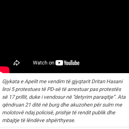
Gjykata e Apelit me vendim të gjyqtarit Dritan Hasani
liroi 5 protestues të PD-së të arrestuar pas protestës
së 17 prillit, duke i vendosur në “detyrim paraqitje”. Ata
qëndruan 21 ditë në burg dhe akuzohen për sulm me
molotovë ndaj policisë, prishje të rendit publik dhe
mbajtje të lëndëve shpërthyese.