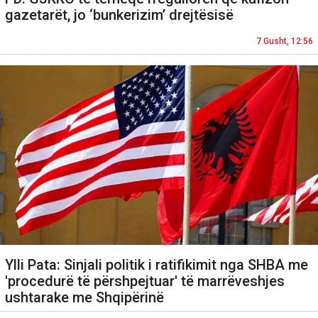
gazetarët, jo ‘bunkerizim’ drejtësisë
7 Gusht, 12:56
Ylli Pata: Sinjali politik i ratifikimit nga SHBA me
'procedurë të përshpejtuar' të marrëveshjes
ushtarake me Shqipërinë