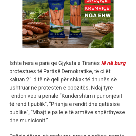
Ishte hera e parë që Gjykata e Tiranës
lë në burg
protestues të Partisë Demokratike, të cilët
kaluan 21 ditë në qeli për shkak të dhunës së
ushtruar në protestën e opozitës. Ndaj tyre
rëndon vepra penale “Kundërshtim i punonjësit
të rendit publik”, “Prishja e rendit dhe qetësisë
publike”, ‘’Mbajtje pa leje të armëve shpërthyese
dhe municionit.”