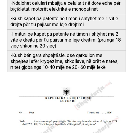
-Ndalohet celulari mbajtja e celularit në dorë edhe për
biçikletat, motorët elektrikë e monopatinat
-Kush kapet pa patentë në timon i shtyhet me 1 vit e
drejta për t'u pajisur me leje drejtimi
-I mituri që kapet pa patentë në timon i shtyhet me 2
vite e drejta për t'u pajisur me leje drejtimi (pra nga 18
vjeç shkon në 20 vjeç)
-Kush bën gara shpejtësie, ose qarkullon me
shpejtësi afër kryqëzime, shkollave, në orët e natës,
rritet gjoba nga 10-40 mijë në 20- 60 mijë lekë