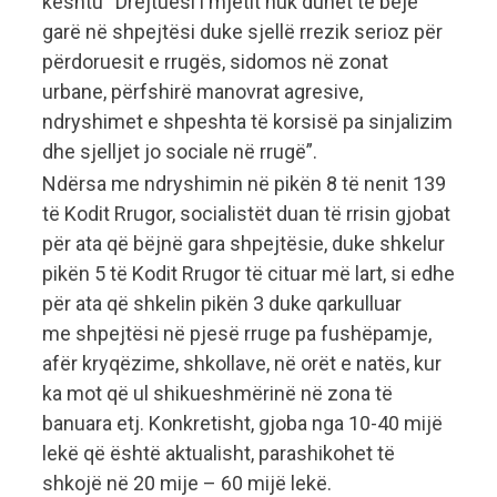
kështu “Drejtuesi i mjetit nuk duhet të bëjë
garë në shpejtësi duke sjellë rrezik serioz për
përdoruesit e rrugës, sidomos në zonat
urbane, përfshirë manovrat agresive,
ndryshimet e shpeshta të korsisë pa sinjalizim
dhe sjelljet jo sociale në rrugë”.
Ndërsa me ndryshimin në pikën 8 të nenit 139
të Kodit Rrugor, socialistët duan të rrisin gjobat
për ata që bëjnë gara shpejtësie, duke shkelur
pikën 5 të Kodit Rrugor të cituar më lart, si edhe
për ata që shkelin pikën 3 duke qarkulluar
me shpejtësi në pjesë rruge pa fushëpamje,
afër kryqëzime, shkollave, në orët e natës, kur
ka mot që ul shikueshmërinë në zona të
banuara etj. Konkretisht, gjoba nga 10-40 mijë
lekë që është aktualisht, parashikohet të
shkojë në 20 mije – 60 mijë lekë.