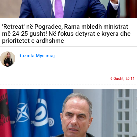
'Retreat' në Pogradec, Rama mbledh ministrat
më 24-25 gusht! Në fokus detyrat e kryera dhe
prioritetet e ardhshme
Raziela Myslimaj
6 Gusht, 20:11