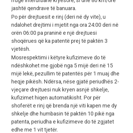
rrugë interurbane kryesore, si dhe 80 km/orë
jashtë qendrave të banuara.
Po për drejtuesit e rinj (deri në dy vite), u
ndalohet drejtimi i mjetit nga ora 24:00 deri në
orën 06:00 pa praninë e një drejtuesi
shoqërues që ka patentë prej të paktën 3
vjetësh.
Mosrespektimi i këtyre kufizimeve do të
ndëshkohet me gjobë nga 5 mijë deri në 15
mijë lekë, pezullim të patentës për 1 muaj dhe
heqje pikësh. Ndërsa, nëse gjatë periudhës 2-
vjeçare drejtuesi nuk kryen asnjë shkelje,
kufizimet hiqen automatikisht. Por për
shoferët e rinj që brenda një viti kapen me dy
shkelje dhe humbasin të paktën 10 pikë nga
patenta, periudha e kufizimeve do të zgjatet
edhe me 1 vit tjetër.