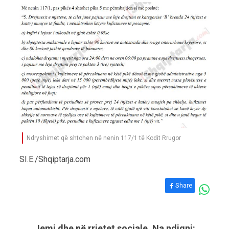
Ndryshimet që shtohen në nenin 117/1 të Kodit Rrugor
SI.E./Shqiptarja.com
Share
Jemi dhe në rrjetet sociale. Na ndiqni: