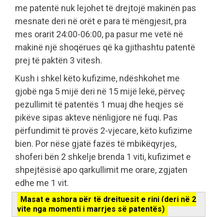
me patentë nuk lejohet të drejtojë makinën pas
mesnate deri në orët e para të mëngjesit, pra
mes orarit 24:00-06:00, pa pasur me vetë në
makinë një shoqërues që ka gjithashtu patentë
prej të paktën 3 vitesh.
Kush i shkel këto kufizime, ndëshkohet me
gjobë nga 5 mijë deri në 15 mijë lekë, përveç
pezullimit të patentës 1 muaj dhe heqjes së
pikëve sipas akteve nënligjore në fuqi. Pas
përfundimit të provës 2-vjecare, këto kufizime
bien. Por nëse gjatë fazës të mbikëqyrjes,
shoferi bën 2 shkelje brenda 1 viti, kufizimet e
shpejtësisë apo qarkullimit me orare, zgjaten
edhe me 1 vit.
Masat e ashpra për të drejtuesit e rinj (deri në 2
vite nga momenti i marrjes së patentës)