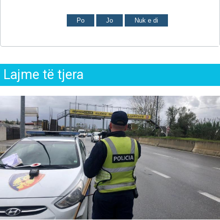
Po
Jo
Nuk e di
Lajme të tjera