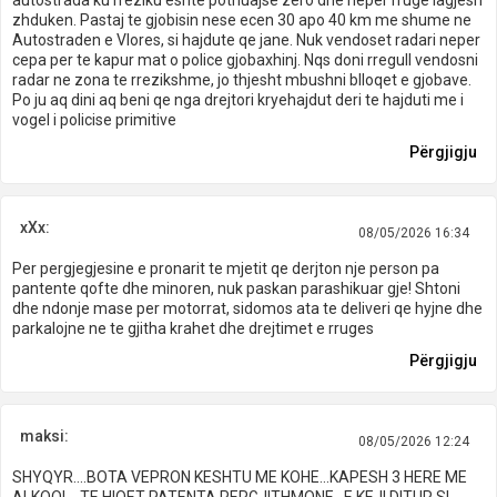
zhduken. Pastaj te gjobisin nese ecen 30 apo 40 km me shume ne
Autostraden e Vlores, si hajdute qe jane. Nuk vendoset radari neper
cepa per te kapur mat o police gjobaxhinj. Nqs doni rregull vendosni
radar ne zona te rrezikshme, jo thjesht mbushni blloqet e gjobave.
Po ju aq dini aq beni qe nga drejtori kryehajdut deri te hajduti me i
vogel i policise primitive
Përgjigju
xXx:
08/05/2026 16:34
Per pergjegjesine e pronarit te mjetit qe derjton nje person pa
pantente qofte dhe minoren, nuk paskan parashikuar gje! Shtoni
dhe ndonje mase per motorrat, sidomos ata te deliveri qe hyjne dhe
parkalojne ne te gjitha krahet dhe drejtimet e rruges
Përgjigju
maksi:
08/05/2026 12:24
SHYQYR....BOTA VEPRON KESHTU ME KOHE...KAPESH 3 HERE ME
ALKOOL...TE HIQET PATENTA PERGJITHMONE...E KEJI DITUR SI