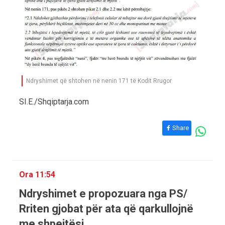
Ndryshimet që shtohen në nenin 171 të Kodit Rrugor
SI.E./Shqiptarja.com
Share
Ora 11:54
Ndryshimet e propozuara nga PS/
Rriten gjobat për ata që qarkullojnë
me shpejtësi