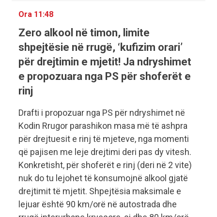
Ora 11:48
Zero alkool në timon, limite
shpejtësie në rrugë, ‘kufizim orari’
për drejtimin e mjetit! Ja ndryshimet
e propozuara nga PS për shoferët e
rinj
Drafti i propozuar nga PS për ndryshimet në
Kodin Rrugor parashikon masa më të ashpra
për drejtuesit e rinj të mjeteve, nga momenti
që pajisen me leje drejtimi deri pas dy vitesh.
Konkretisht, për shoferët e rinj (deri në 2 vite)
nuk do tu lejohet të konsumojnë alkool gjatë
drejtimit të mjetit. Shpejtësia maksimale e
lejuar është 90 km/orë në autostrada dhe