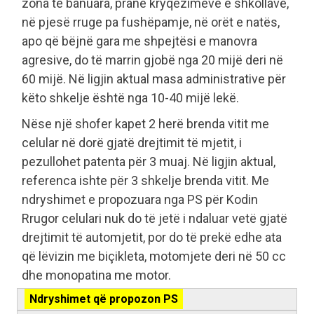
zona të banuara, pranë kryqëzimeve e shkollave,
në pjesë rruge pa fushëpamje, në orët e natës,
apo që bëjnë gara me shpejtësi e manovra
agresive, do të marrin gjobë nga 20 mijë deri në
60 mijë. Në ligjin aktual masa administrative për
këto shkelje është nga 10-40 mijë lekë.
Nëse një shofer kapet 2 herë brenda vitit me
celular në dorë gjatë drejtimit të mjetit, i
pezullohet patenta për 3 muaj. Në ligjin aktual,
referenca ishte për 3 shkelje brenda vitit. Me
ndryshimet e propozuara nga PS për Kodin
Rrugor celulari nuk do të jetë i ndaluar vetë gjatë
drejtimit të automjetit, por do të prekë edhe ata
që lëvizin me biçikleta, motomjete deri në 50 cc
dhe monopatina me motor.
Ndryshimet që propozon PS