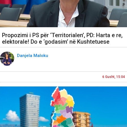
Propozimi i PS për ‘Territorialen’, PD: Harta e re,
elektorale! Do e ‘godasim’ në Kushtetuese
Danjela Maloku
6 Gusht, 15:04