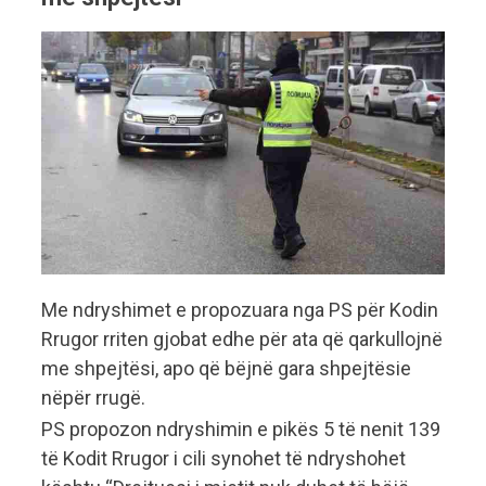
Me ndryshimet e propozuara nga PS për Kodin
Rrugor rriten gjobat edhe për ata që qarkullojnë
me shpejtësi, apo që bëjnë gara shpejtësie
nëpër rrugë.
PS propozon ndryshimin e pikës 5 të nenit 139
të Kodit Rrugor i cili synohet të ndryshohet