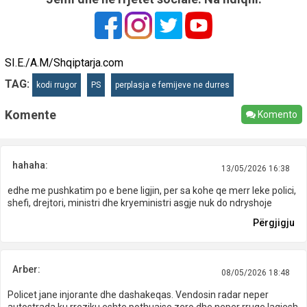
SI.E./A.M/Shqiptarja.com
TAG:
kodi rrugor
PS
perplasja e femijeve ne durres
Komente
Komento
hahaha:
13/05/2026 16:38
edhe me pushkatim po e bene ligjin, per sa kohe qe merr leke polici,
shefi, drejtori, ministri dhe kryeministri asgje nuk do ndryshoje
Përgjigju
Arber:
08/05/2026 18:48
Policet jane injorante dhe dashakeqas. Vendosin radar neper
autostrada ku rreziku eshte pothuajse zero dhe neper rruge lagjesh