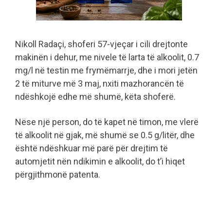
Nikoll Radaçi, shoferi 57-vjeçar i cili drejtonte
makinën i dehur, me nivele të larta të alkoolit, 0.7
mg/l në testin me frymëmarrje, dhe i mori jetën
2 të miturve më 3 maj, nxiti mazhorancën të
ndëshkojë edhe më shumë, këta shoferë.
Nëse një person, do të kapet në timon, me vlerë
të alkoolit në gjak, më shumë se 0.5 g/litër, dhe
është ndëshkuar më parë për drejtim të
automjetit nën ndikimin e alkoolit, do t’i hiqet
përgjithmonë patenta.