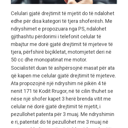
Celulari gjatë drejtimit të mjetit do të ndalohet
edhe për disa kategori të tjera shoferësh. Me
ndryshimet e propozuara nga PS, ndalohet
gjithashtu përdorimi i telefonit celular të
mbajtur me dorë gjatë drejtimit të mjeteve të
tjera, përfshirë biçikletat, motomjetet deri në
50 cc dhe monopatinat me motor.
Socialistët duan të ashpërsojnë masat për ata
që kapen me celular gjatë drejtimit të mjeteve.
Ata propozojnë një ndryshim në pikën 4 të
nenit 171 të Kodit Rrugor, në të cilin thuhet se
nëse një shofer kapet 3 herë brenda vitit me
celular në dorë gjatë drejtimit të mjetit, i
pezullohet patenta për 3 muaj. Me ndryshimin
e ri, patentat do të pezullohet me 3 muaj në