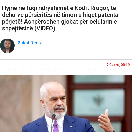
Hyjnë në fuqi ndryshimet e Kodit Rrugor, të
dehurve përsëritës në timon u hiqet patenta
përjetë! Ashpërsohen gjobat për celularin e
shpejtësinë (VIDEO)
Sokol Dema
7 Gusht, 08:19