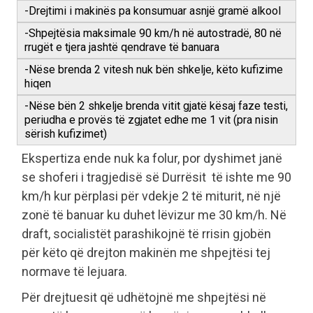
-Drejtimi i makinës pa konsumuar asnjë gramë alkool
-Shpejtësia maksimale 90 km/h në autostradë, 80 në
rrugët e tjera jashtë qendrave të banuara
-Nëse brenda 2 vitesh nuk bën shkelje, këto kufizime
hiqen
-Nëse bën 2 shkelje brenda vitit gjatë kësaj faze testi,
periudha e provës të zgjatet edhe me 1 vit (pra nisin
sërish kufizimet)
Ekspertiza ende nuk ka folur, por dyshimet janë
se shoferi i tragjedisë së Durrësit të ishte me 90
km/h kur përplasi për vdekje 2 të miturit, në një
zonë të banuar ku duhet lëvizur me 30 km/h. Në
draft, socialistët parashikojnë të rrisin gjobën
për këto që drejton makinën me shpejtësi tej
normave të lejuara.
Për drejtuesit që udhëtojnë me shpejtësi në