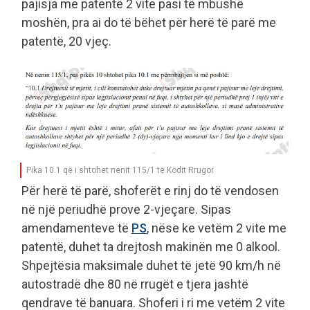
pajisja me patentë 2 vite pasi të mbushë
moshën, pra ai do të bëhet për herë të parë me
patentë, 20 vjeç.
Pika 10.1 që i shtohet nenit 115/1 të Kodit Rrugor
Për herë të parë, shoferët e rinj do të vendosen
në një periudhë prove 2-vjeçare. Sipas
amendamenteve të
PS
, nëse ke vetëm 2 vite me
patentë, duhet ta drejtosh makinën me 0 alkool.
Shpejtësia maksimale duhet të jetë 90 km/h në
autostradë dhe 80 në rrugët e tjera jashtë
qendrave të banuara. Shoferi i ri me vetëm 2 vite