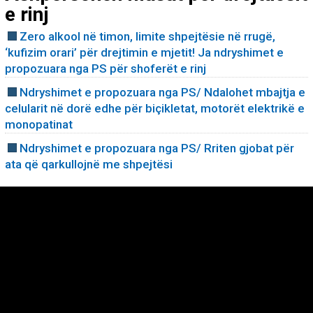
e rinj
Zero alkool në timon, limite shpejtësie në rrugë,
‘kufizim orari’ për drejtimin e mjetit! Ja ndryshimet e
propozuara nga PS për shoferët e rinj
Ndryshimet e propozuara nga PS/ Ndalohet mbajtja e
celularit në dorë edhe për biçikletat, motorët elektrikë e
monopatinat
Ndryshimet e propozuara nga PS/ Rriten gjobat për
ata që qarkullojnë me shpejtësi