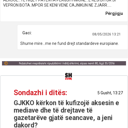
VEPRON BOTA..MPOR SE KENI VENE CAJNIKUN NE ZJARR.....
Përgjigju
Gaci:
08/05/2026 13:21
Shume mire...me ne fund drejt standardeve europiane.
Sondazhi i ditës:
5 Gusht, 13:27
GJKKO kërkon të kufizojë aksesin e
mediave dhe të drejtave të
gazetarëve gjatë seancave, a jeni
dakord?