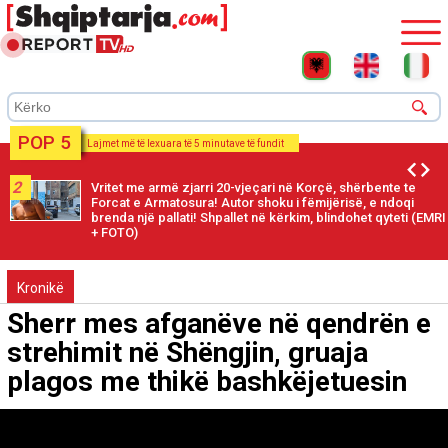
POP 5
Lajmet më të lexuara të 5 minutave të fundit
2
Vritet me armë zjarri 20-vjeçari në Korçë, shërbente te
Forcat e Armatosura! Autor shoku i fëmijërisë, e ndoqi
brenda një pallati! Shpallet në kërkim, blindohet qyteti (EMRI
+ FOTO)
Kronikë
Sherr mes afganëve në qendrën e
strehimit në Shëngjin, gruaja
plagos me thikë bashkëjetuesin