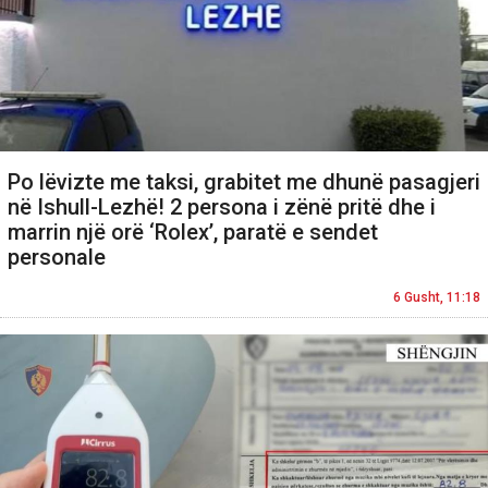
Po lëvizte me taksi, grabitet me dhunë pasagjeri
në Ishull-Lezhë! 2 persona i zënë pritë dhe i
marrin një orë ‘Rolex’, paratë e sendet
personale
6 Gusht, 11:18