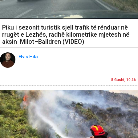
Piku i sezonit turistik sjell trafik të rënduar në
rrugët e Lezhës, radhë kilometrike mjetesh në
aksin Milot–Balldren (VIDEO)
Elvis Hila
5 Gusht, 10:46