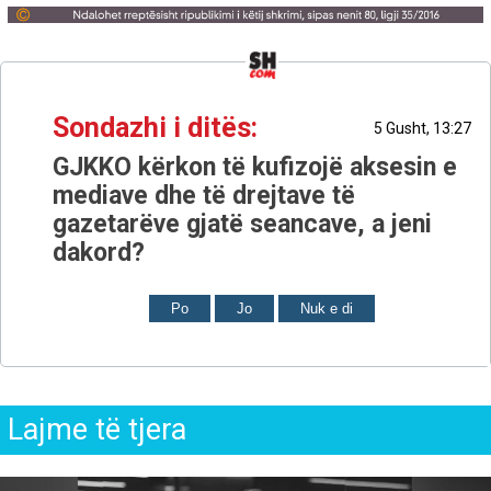
Sondazhi i ditës:
5 Gusht, 13:27
GJKKO kërkon të kufizojë aksesin e
mediave dhe të drejtave të
gazetarëve gjatë seancave, a jeni
dakord?
Po
Jo
Nuk e di
Lajme të tjera