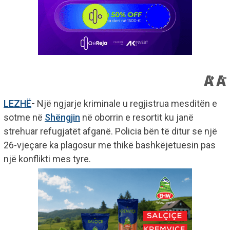
LEZHË
-
Një ngjarje kriminale u regjistrua mesditën e
sotme në
Shëngjin
në oborrin e resortit ku janë
strehuar refugjatët afganë. Policia bën të ditur se një
26-vjeçare ka plagosur me thikë bashkëjetuesin pas
një konflikti mes tyre.