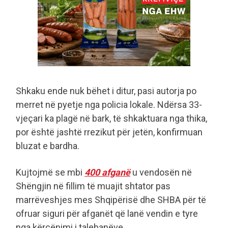
Shkaku ende nuk bëhet i ditur, pasi autorja po
merret në pyetje nga policia lokale. Ndërsa 33-
vjeçari ka plagë në bark, të shkaktuara nga thika,
por është jashtë rrezikut për jetën, konfirmuan
bluzat e bardha.
Kujtojmë se mbi
400 afganë
u vendosën në
Shëngjin në fillim të muajit shtator pas
marrëveshjes mes Shqipërisë dhe SHBA për të
ofruar siguri për afganët që lanë vendin e tyre
nga kërcënimi i talebanëve.