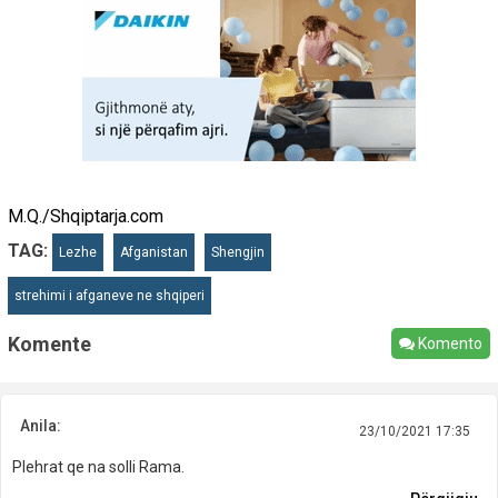
M.Q./Shqiptarja.com
TAG:
Lezhe
Afganistan
Shengjin
strehimi i afganeve ne shqiperi
Komente
Komento
Anila:
23/10/2021 17:35
Plehrat qe na solli Rama.