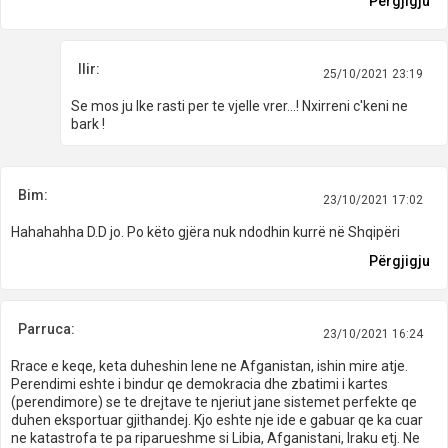
Përgjigju
Ilir:
25/10/2021 23:19
Se mos ju Ike rasti per te vjelle vrer...! Nxirreni c'keni ne
bark !
Bim:
23/10/2021 17:02
Hahahahha D.D jo. Po këto gjëra nuk ndodhin kurrë në Shqipëri
Përgjigju
Parruca:
23/10/2021 16:24
Rrace e keqe, keta duheshin lene ne Afganistan, ishin mire atje.
Perendimi eshte i bindur qe demokracia dhe zbatimi i kartes
(perendimore) se te drejtave te njeriut jane sistemet perfekte qe
duhen eksportuar gjithandej. Kjo eshte nje ide e gabuar qe ka cuar
ne katastrofa te pa riparueshme si Libia, Afganistani, Iraku etj. Ne