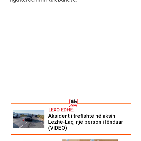
LEXO EDHE:
Aksident i trefishtë në aksin
Lezhë-Laç, një person i lënduar
(VIDEO)