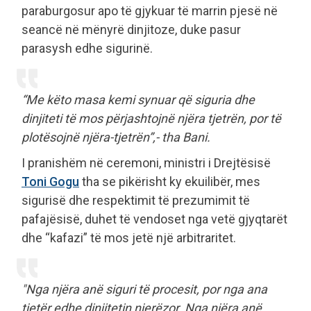
paraburgosur apo të gjykuar të marrin pjesë në
seancë në mënyrë dinjitoze, duke pasur
parasysh edhe sigurinë.
“Me këto masa kemi synuar që siguria dhe
dinjiteti të mos përjashtojnë njëra tjetrën, por të
plotësojnë njëra-tjetrën”,- tha Bani.
I pranishëm në ceremoni, ministri i Drejtësisë
Toni Gogu
tha se pikërisht ky ekuilibër, mes
sigurisë dhe respektimit të prezumimit të
pafajësisë, duhet të vendoset nga vetë gjyqtarët
dhe “kafazi” të mos jetë një arbitraritet.
"Nga njëra anë siguri të procesit, por nga ana
tjetër edhe dinjitetin njerëzor. Nga njëra anë