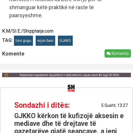
shmanguar këtë praktikë në raste të
paarsyeshme.
K.M/SI.E./Shqiptarja.com
TAG:
toni gogu
erjon bani
GJKKO
Komente
Komento
Sondazhi i ditës:
5 Gusht, 13:27
GJKKO kërkon të kufizojë aksesin e
mediave dhe të drejtave të
gazetarëve gjatë seancave, a jeni