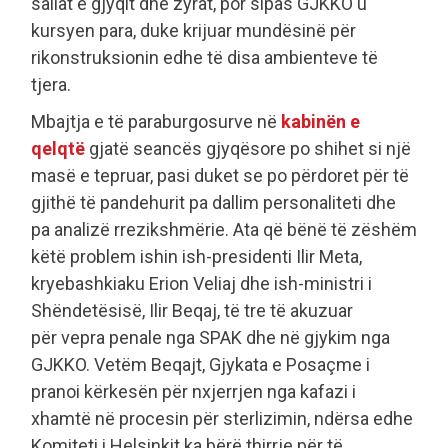
sallat e gjyqit dhe zyrat, por sipas GJKKO u
kursyen para, duke krijuar mundësinë për
rikonstruksionin edhe të disa ambienteve të
tjera.
Mbajtja e të paraburgosurve në
kabinën e
qelqtë
gjatë seancës gjyqësore po shihet si një
masë e tepruar, pasi duket se po përdoret për të
gjithë të pandehurit pa dallim personaliteti dhe
pa analizë rrezikshmërie. Ata që bënë të zëshëm
këtë problem ishin ish-presidenti Ilir Meta,
kryebashkiaku Erion Veliaj dhe ish-ministri i
Shëndetësisë, Ilir Beqaj, të tre të akuzuar
për vepra penale nga SPAK dhe në gjykim nga
GJKKO. Vetëm Beqajt, Gjykata e Posaçme i
pranoi kërkesën për nxjerrjen nga kafazi i
xhamtë në procesin për sterlizimin, ndërsa edhe
Komiteti i Helsinkit ka bërë thirrje për të