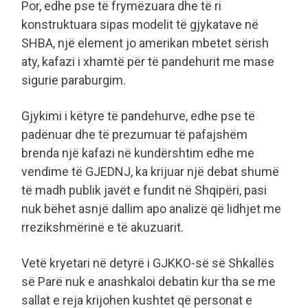
Por, edhe pse të frymëzuara dhe të ri
konstruktuara sipas modelit të gjykatave në
SHBA, një element jo amerikan mbetet sërish
aty, kafazi i xhamtë për të pandehurit me mase
sigurie paraburgim.
Gjykimi i këtyre të pandehurve, edhe pse të
padënuar dhe të prezumuar të pafajshëm
brenda një kafazi në kundërshtim edhe me
vendime të GJEDNJ, ka krijuar një debat shumë
të madh publik javët e fundit në Shqipëri, pasi
nuk bëhet asnjë dallim apo analizë që lidhjet me
rrezikshmërinë e të akuzuarit.
Vetë kryetari në detyrë i GJKKO-së së Shkallës
së Parë nuk e anashkaloi debatin kur tha se me
sallat e reja krijohen kushtet që personat e