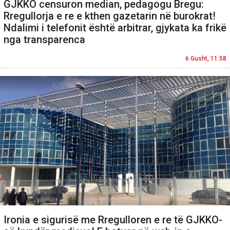
GJKKO censuron median, pedagogu Bregu:
Rregullorja e re e kthen gazetarin në burokrat!
Ndalimi i telefonit është arbitrar, gjykata ka frikë
nga transparenca
6 Gusht, 11:58
Ironia e sigurisë me Rregulloren e re të GJKKO-