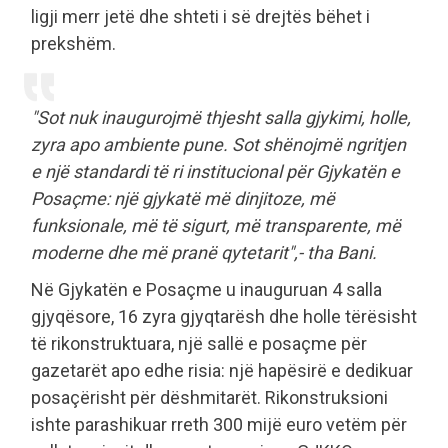
ligji merr jetë dhe shteti i së drejtës bëhet i
prekshëm.
"Sot nuk inaugurojmë thjesht salla gjykimi, holle,
zyra apo ambiente pune. Sot shënojmë ngritjen
e një standardi të ri institucional për Gjykatën e
Posaçme: një gjykatë më dinjitoze, më
funksionale, më të sigurt, më transparente, më
moderne dhe më pranë qytetarit",- tha Bani.
Në Gjykatën e Posaçme u inauguruan 4 salla
gjyqësore, 16 zyra gjyqtarësh dhe holle tërësisht
të rikonstruktuara, një sallë e posaçme për
gazetarët apo edhe risia: një hapësirë e dedikuar
posaçërisht për dëshmitarët. Rikonstruksioni
ishte parashikuar rreth 300 mijë euro vetëm për