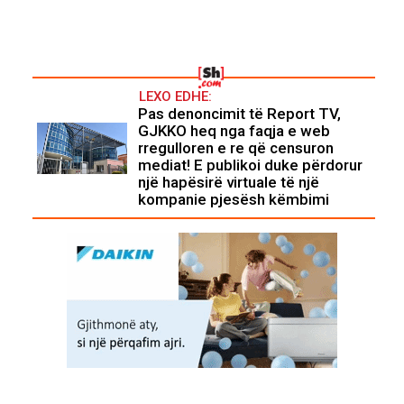
LEXO EDHE:
Pas denoncimit të Report TV,
GJKKO heq nga faqja e web
rregulloren e re që censuron
mediat! E publikoi duke përdorur
një hapësirë virtuale të një
kompanie pjesësh këmbimi