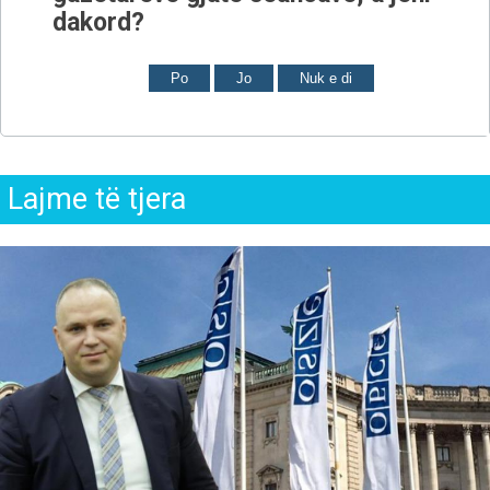
dakord?
Po
Jo
Nuk e di
Lajme të tjera