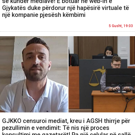
së kundër mediave! E botuar në web-in e
Gjykatës duke përdorur një hapësirë virtuale të
një kompanie pjesësh këmbimi
5 Gusht, 19:03
GJKKO censuroi mediat, kreu i AGSH thirrje për
pezullimin e vendimit: Të nis një proces
konsultimi me gazetarët! Pa një celular në sallë,