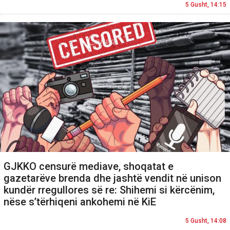
5 Gusht, 14:15
GJKKO censurë mediave, shoqatat e
gazetarëve brenda dhe jashtë vendit në unison
kundër rregullores së re: Shihemi si kërcënim,
nëse s’tërhiqeni ankohemi në KiE
5 Gusht, 14:08