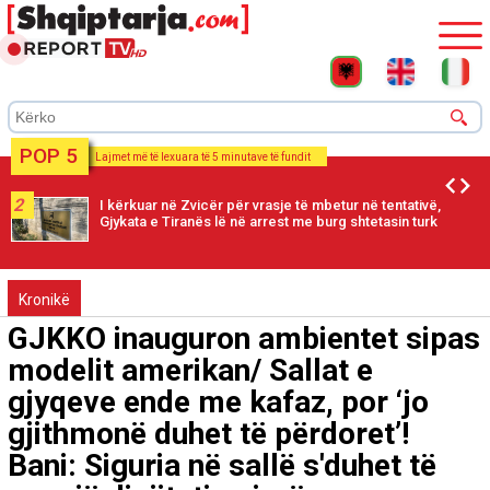
POP 5
Lajmet më të lexuara të 5 minutave të fundit
2
I kërkuar në Zvicër për vrasje të mbetur në tentativë,
Gjykata e Tiranës lë në arrest me burg shtetasin turk
Kronikë
GJKKO inauguron ambientet sipas
modelit amerikan/ Sallat e
gjyqeve ende me kafaz, por ‘jo
gjithmonë duhet të përdoret’!
Bani: Siguria në sallë s'duhet të