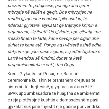
prezumim të pafajësisë, por nga ana tjetër
mbrojtje në sallën e gjyqit. Dhe mbrojtjen në
rendin gjyqësor e vendosni pikërisht ju, të
nderuar gjyqtarë. Gjykatat që trajtojnë krimin e
organizuar, siç është kjo gjykatë, apo çështje me
rrezikshmëri të lartë, kanë nevojë për siguri dhe
duhet ta kenë atë. Por po aq i vërtetë është edhe
detyrimi që çdo masë sigurie, siç edhe Gjykata e
Lartë vendosi së fundmi, duhet të ketë
proporcionalitetin e vet",- tha Gogu.
Kreu i Gjykatës së Posaçme, Bani, në
ceremoninë ku ishin të pranishëm drejtues të
sistemit të drejtësisë, gjyqtarë, prokurorë të
SPAK apo ambasadorë të huaj, tha se ambientet
e reja plotësojnë kushtin e domosdoshëm pasi
gjykatat nuk janë thjesht një godinë por vendi ku