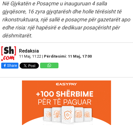
Në Gjykatën e Posaçme u inauguruan 4 salla
gjyqësore, 16 zyra gjyqtarësh dhe holle tërësisht të
rikonstruktuara, një sallë e posaçme për gazetarët apo
edhe risia: një hapësirë e dedikuar posaçërisht për
dëshmitarët.
Redaksia
11 Maj, 11:22 |
Përditesimi: 11 Maj, 17:00
Share