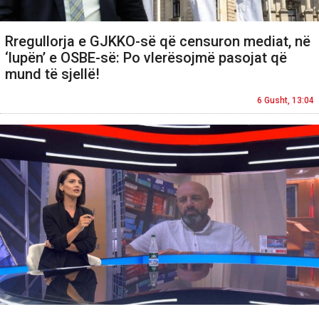
Rregullorja e GJKKO-së që censuron mediat, në
‘lupën’ e OSBE-së: Po vlerësojmë pasojat që
mund të sjellë!
6 Gusht, 13:04