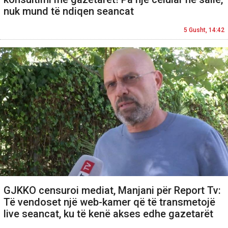
nuk mund të ndiqen seancat
5 Gusht, 14:42
GJKKO censuroi mediat, Manjani për Report Tv:
Të vendoset një web-kamer që të transmetojë
live seancat, ku të kenë akses edhe gazetarët