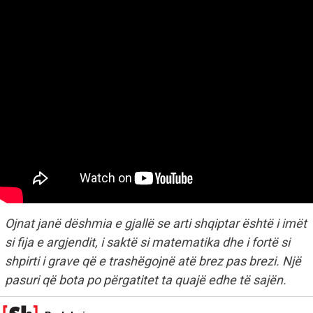
Ojnat janë dëshmia e gjallë se arti shqiptar është i imët
si fija e argjendit, i saktë si matematika dhe i fortë si
shpirti i grave që e trashëgojnë atë brez pas brezi. Një
pasuri që bota po përgatitet ta quajë edhe të sajën.