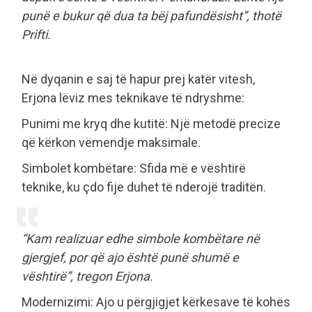
punë e bukur që dua ta bëj pafundësisht”, thotë
Prifti.
Në dyqanin e saj të hapur prej katër vitesh,
Erjona lëviz mes teknikave të ndryshme:
Punimi me kryq dhe kutitë: Një metodë precize
që kërkon vëmendje maksimale.
Simbolet kombëtare: Sfida më e vështirë
teknike, ku çdo fije duhet të nderojë traditën.
“Kam realizuar edhe simbole kombëtare në
gjergjef, por që ajo është punë shumë e
vështirë”, tregon Erjona.
Modernizimi: Ajo u përgjigjet kërkesave të kohës