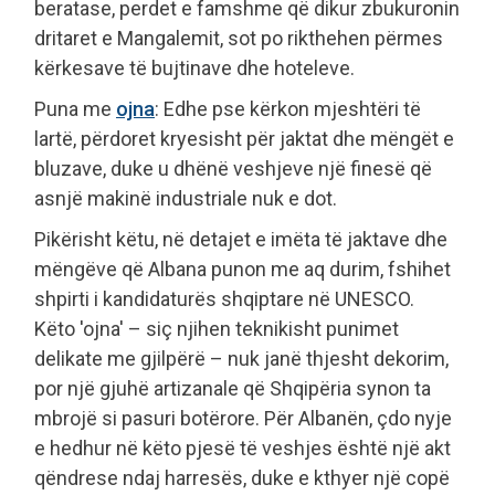
beratase, perdet e famshme që dikur zbukuronin
dritaret e Mangalemit, sot po rikthehen përmes
kërkesave të bujtinave dhe hoteleve.
Puna me
ojna
: Edhe pse kërkon mjeshtëri të
lartë, përdoret kryesisht për jaktat dhe mëngët e
bluzave, duke u dhënë veshjeve një finesë që
asnjë makinë industriale nuk e dot.
Pikërisht këtu, në detajet e imëta të jaktave dhe
mëngëve që Albana punon me aq durim, fshihet
shpirti i kandidaturës shqiptare në UNESCO.
Këto 'ojna' – siç njihen teknikisht punimet
delikate me gjilpërë – nuk janë thjesht dekorim,
por një gjuhë artizanale që Shqipëria synon ta
mbrojë si pasuri botërore. Për Albanën, çdo nyje
e hedhur në këto pjesë të veshjes është një akt
qëndrese ndaj harresës, duke e kthyer një copë