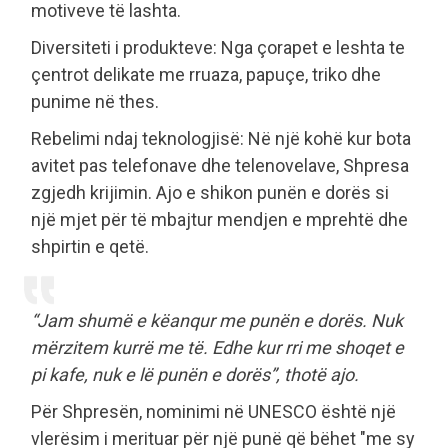
motiveve të lashta.
Diversiteti i produkteve: Nga çorapet e leshta te
çentrot delikate me rruaza, papuçe, triko dhe
punime në thes.
Rebelimi ndaj teknologjisë: Në një kohë kur bota
avitet pas telefonave dhe telenovelave, Shpresa
zgjedh krijimin. Ajo e shikon punën e dorës si
një mjet për të mbajtur mendjen e mprehtë dhe
shpirtin e qetë.
“Jam shumë e këanqur me punën e dorës. Nuk
mërzitem kurrë me të. Edhe kur rri me shoqet e
pi kafe, nuk e lë punën e dorës”, thotë ajo.
Për Shpresën, nominimi në UNESCO është një
vlerësim i merituar për një punë që bëhet "me sy