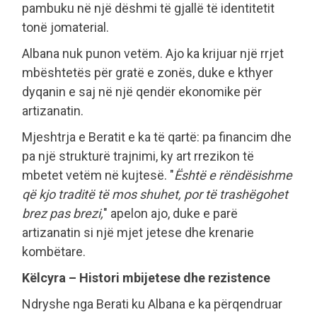
pambuku në një dëshmi të gjallë të identitetit
tonë jomaterial.
Albana nuk punon vetëm. Ajo ka krijuar një rrjet
mbështetës për gratë e zonës, duke e kthyer
dyqanin e saj në një qendër ekonomike për
artizanatin.
Mjeshtrja e Beratit e ka të qartë: pa financim dhe
pa një strukturë trajnimi, ky art rrezikon të
mbetet vetëm në kujtesë. "
Është e rëndësishme
që kjo traditë të mos shuhet, por të trashëgohet
brez pas brezi,
" apelon ajo, duke e parë
artizanatin si një mjet jetese dhe krenarie
kombëtare.
Këlcyra – Histori mbijetese dhe rezistence
Ndryshe nga Berati ku Albana e ka përqendruar