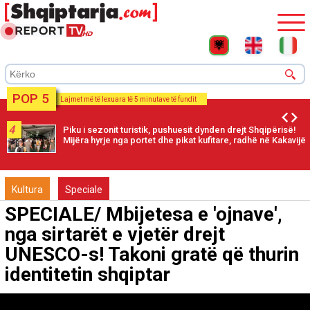
POP 5
Lajmet më të lexuara të 5 minutave të fundit
4
Piku i sezonit turistik, pushuesit dynden drejt Shqipërisë!
Mijëra hyrje nga portet dhe pikat kufitare, radhë në Kakavijë
Kultura
Speciale
SPECIALE/ Mbijetesa e 'ojnave',
nga sirtarët e vjetër drejt
UNESCO-s! Takoni gratë që thurin
identitetin shqiptar