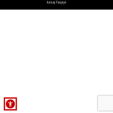
kesaj faqeje