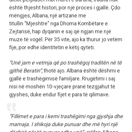
është thjesht histori, por një proces i gjallë. Çdo
mëngjes, Albana, një artizane me
titullin "Mjeshtre" nga Dhoma Kombëtare e
Zejtarisë, hap dyqanin e saj që ngjan me një
muze të vogël. Për 35 vite, ajo ka thurur jo vetëm
fije, por edhe identitetin e këtij qyteti.
“Unë jam e vetmja që po trashëgoj traditën në të
gjithë Beratin”
, thotë ajo. Albana është dëshmi e
gjallë e trashëgimisë familjare. Rrugëtimi i saj
nisi në moshën 10-vjeçare pranë tezgjahut të
gjyshes, duke endur fijet e para të qilimave.
“Fillimet e para i kemi trashëgimi nga gjyshja dhe
mamaja. I shikoja duke punuar dhe më hyri një