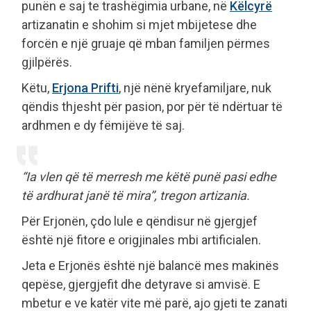
punën e saj te trashëgimia urbane, në
Këlcyrë
artizanatin e shohim si mjet mbijetese dhe
forcën e një gruaje që mban familjen përmes
gjilpërës.
Këtu,
Erjona Prifti
, një nënë kryefamiljare, nuk
qëndis thjesht për pasion, por për të ndërtuar të
ardhmen e dy fëmijëve të saj.
“Ia vlen që të merresh me këtë punë pasi edhe
të ardhurat janë të mira”, tregon artizania.
Për Erjonën, çdo lule e qëndisur në gjergjef
është një fitore e origjinales mbi artificialen.
Jeta e Erjonës është një balancë mes makinës
qepëse, gjergjefit dhe detyrave si amvisë. E
mbetur e ve katër vite më parë, ajo gjeti te zanati