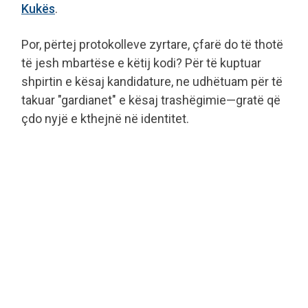
Kukës
.
Por, përtej protokolleve zyrtare, çfarë do të thotë
të jesh mbartëse e këtij kodi? Për të kuptuar
shpirtin e kësaj kandidature, ne udhëtuam për të
takuar "gardianet" e kësaj trashëgimie—gratë që
çdo nyjë e kthejnë në identitet.