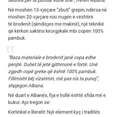
dëshirë për të punuar edhe unë”, rrëfen Albana.
Në moshën 13-vjeçare "zbuti" grepin, ndërsa në
moshën 20-vjeçare nisi rrugën e vështirë
të brodenit (qëndisjes me makinë), një teknikë
që kërkon saktësi kirurgjikale mbi copën 100%
pambuk.
“Baza materiale e brodenit janë copa edhe
penjtë. Duhet të jetë gjithmonë e fortë. Unë
zgjedh copë greke që është 100% pambuk.
Fillimisht bëj vizatimin, më pas nis ta punoj”,
shpjegon Albana.
Në duart e Albanës, fija e hollë është sfida më e
bukur. Ajo tregon se:
Kortinkat e Beratit: Një element kyç i traditës