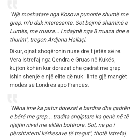
"Një moshatare nga Kosova punonte shumë me
grep, m’u duk interesante. Sot bëjmë shaminë e
Lumës, me rruaza... i ndajmë nga 8 rruaza dhe e
thurim", tregon Ardjana Hallaçi.
Dikur, ojnat shoqëronin nuse drejt jetës së re.
Vera Istrefaj nga Qendra e Gruas në Kukës,
kujton kohën kur dorezat dhe çadrat me grep
ishin shenjë e një elite që nuk i linte gjë mangët
modës së Londrës apo Francës.
"Nëna ime ka patur dorezat e bardha dhe çadrën
e bërë me grep... tradita shqiptare ka qenë në të
njëjtin nivel me elitën botërore. Sot, ne po i
përshtatemi kërkesave të tregut”, thotë Istrefaj.