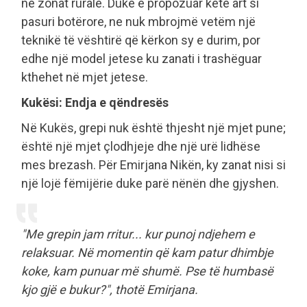
në zonat rurale. Duke e propozuar këtë art si
pasuri botërore, ne nuk mbrojmë vetëm një
teknikë të vështirë që kërkon sy e durim, por
edhe një model jetese ku zanati i trashëguar
kthehet në mjet jetese.
Kukësi: Endja e qëndresës
Në Kukës, grepi nuk është thjesht një mjet pune;
është një mjet çlodhjeje dhe një urë lidhëse
mes brezash. Për Emirjana Nikën, ky zanat nisi si
një lojë fëmijërie duke parë nënën dhe gjyshen.
"Me grepin jam rritur... kur punoj ndjehem e
relaksuar. Në momentin që kam patur dhimbje
koke, kam punuar më shumë. Pse të humbasë
kjo gjë e bukur?", thotë Emirjana.