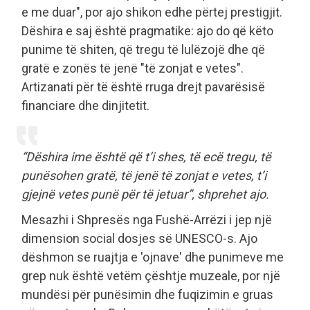
e me duar", por ajo shikon edhe përtej prestigjit.
Dëshira e saj është pragmatike: ajo do që këto
punime të shiten, që tregu të lulëzojë dhe që
gratë e zonës të jenë "të zonjat e vetes".
Artizanati për të është rruga drejt pavarësisë
financiare dhe dinjitetit.
“Dëshira ime është që t’i shes, të ecë tregu, të
punësohen gratë, të jenë të zonjat e vetes, t’i
gjejnë vetes punë për të jetuar”, shprehet ajo.
Mesazhi i Shpresës nga Fushë-Arrëzi i jep një
dimension social dosjes së UNESCO-s. Ajo
dëshmon se ruajtja e 'ojnave' dhe punimeve me
grep nuk është vetëm çështje muzeale, por një
mundësi për punësimin dhe fuqizimin e gruas