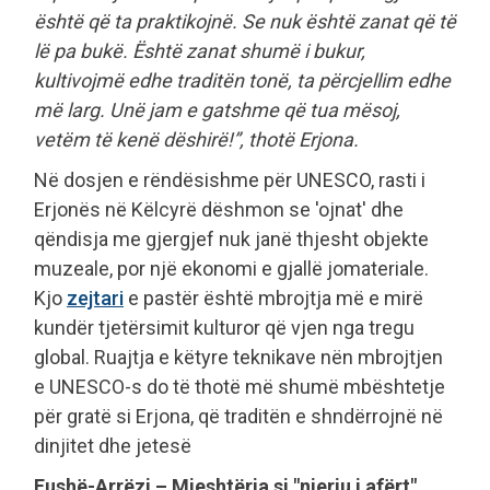
është që ta praktikojnë. Se nuk është zanat që të
lë pa bukë. Është zanat shumë i bukur,
kultivojmë edhe traditën tonë, ta përcjellim edhe
më larg. Unë jam e gatshme që tua mësoj,
vetëm të kenë dëshirë!”, thotë Erjona.
Në dosjen e rëndësishme për UNESCO, rasti i
Erjonës në Këlcyrë dëshmon se 'ojnat' dhe
qëndisja me gjergjef nuk janë thjesht objekte
muzeale, por një ekonomi e gjallë jomateriale.
Kjo
zejtari
e pastër është mbrojtja më e mirë
kundër tjetërsimit kulturor që vjen nga tregu
global. Ruajtja e këtyre teknikave nën mbrojtjen
e UNESCO-s do të thotë më shumë mbështetje
për gratë si Erjona, që traditën e shndërrojnë në
dinjitet dhe jetesë
Fushë-Arrëzi – Mjeshtëria si "njeriu i afërt"