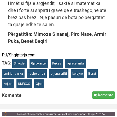
i imët si fija e argjendit, i saktë si matematika
dhe i fortë si shpirti i grave që e trashëgojnë atë
brez pas brezi. Një pasuri që bota po përgatitet
ta quajë edhe të sajën.
Përgatitën: Mimoza Sinanaj, Piro Nase, Armir
Puka, Benet Beqiri
P.J/Shqiptarja.com
TAG:
Shkoder
Gjirokaster
Kukes
fiqirete arifaj
emirjana nika
fushe arrez
erjona prifti
kelcyre
Berat
zejtari
UNESCO
Ojna
Komente
Komento