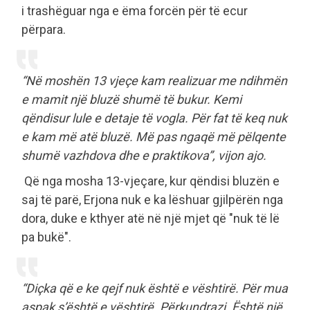
i trashëguar nga e ëma forcën për të ecur
përpara.
“Në moshën 13 vjeçe kam realizuar me ndihmën
e mamit një bluzë shumë të bukur. Kemi
qëndisur lule e detaje të vogla. Për fat të keq nuk
e kam më atë bluzë. Më pas ngaqë më pëlqente
shumë vazhdova dhe e praktikova”, vijon ajo.
Që nga mosha 13-vjeçare, kur qëndisi bluzën e
saj të parë, Erjona nuk e ka lëshuar gjilpërën nga
dora, duke e kthyer atë në një mjet që "nuk të lë
pa bukë".
“Diçka që e ke qejf nuk është e vështirë. Për mua
aspak s’është e vështirë. Përkundrazi. Është një