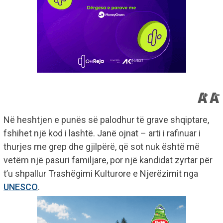
Në heshtjen e punës së palodhur të grave shqiptare,
fshihet një kod i lashtë. Janë ojnat – arti i rafinuar i
thurjes me grep dhe gjilpërë, që sot nuk është më
vetëm një pasuri familjare, por një kandidat zyrtar për
t’u shpallur Trashëgimi Kulturore e Njerëzimit nga
UNESCO
.