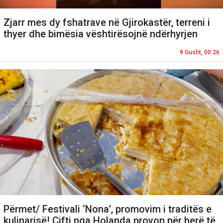
Zjarr mes dy fshatrave në Gjirokastër, terreni i
thyer dhe bimësia vështirësojnë ndërhyrjen
9 Gusht, 00:26
Përmet/ Festivali ‘Nona’, promovim i traditës e
kulinarisë! Çifti nga Holanda provon për herë të