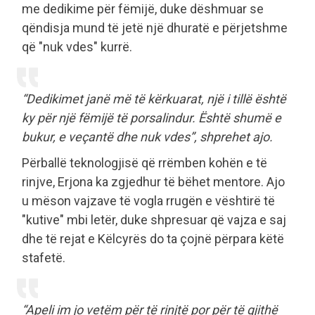
me dedikime për fëmijë, duke dëshmuar se
qëndisja mund të jetë një dhuratë e përjetshme
që "nuk vdes" kurrë.
“Dedikimet janë më të kërkuarat, një i tillë është
ky për një fëmijë të porsalindur. Është shumë e
bukur, e veçantë dhe nuk vdes”, shprehet ajo.
Përballë teknologjisë që rrëmben kohën e të
rinjve, Erjona ka zgjedhur të bëhet mentore. Ajo
u mëson vajzave të vogla rrugën e vështirë të
"kutive" mbi letër, duke shpresuar që vajza e saj
dhe të rejat e Këlcyrës do ta çojnë përpara këtë
stafetë.
“Apeli im jo vetëm për të rinjtë por për të gjithë