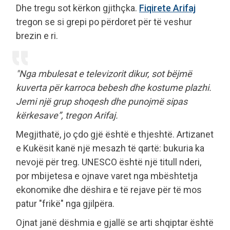
Dhe tregu sot kërkon gjithçka.
Fiqirete Arifaj
tregon se si grepi po përdoret për të veshur
brezin e ri.
"Nga mbulesat e televizorit dikur, sot bëjmë
kuverta për karroca bebesh dhe kostume plazhi.
Jemi një grup shoqesh dhe punojmë sipas
kërkesave”, tregon Arifaj.
Megjithatë, jo çdo gjë është e thjeshtë. Artizanet
e Kukësit kanë një mesazh të qartë: bukuria ka
nevojë për treg. UNESCO është një titull nderi,
por mbijetesa e ojnave varet nga mbështetja
ekonomike dhe dëshira e të rejave për të mos
patur "frikë" nga gjilpëra.
Ojnat janë dëshmia e gjallë se arti shqiptar është