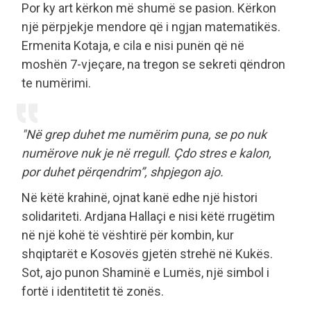
Por ky art kërkon më shumë se pasion. Kërkon
një përpjekje mendore që i ngjan matematikës.
Ermenita Kotaja, e cila e nisi punën që në
moshën 7-vjeçare, na tregon se sekreti qëndron
te numërimi.
"Në grep duhet me numërim puna, se po nuk
numërove nuk je në rregull. Çdo stres e kalon,
por duhet përqendrim”, shpjegon ajo.
Në këtë krahinë, ojnat kanë edhe një histori
solidariteti. Ardjana Hallaçi e nisi këtë rrugëtim
në një kohë të vështirë për kombin, kur
shqiptarët e Kosovës gjetën strehë në Kukës.
Sot, ajo punon Shaminë e Lumës, një simbol i
fortë i identitetit të zonës.