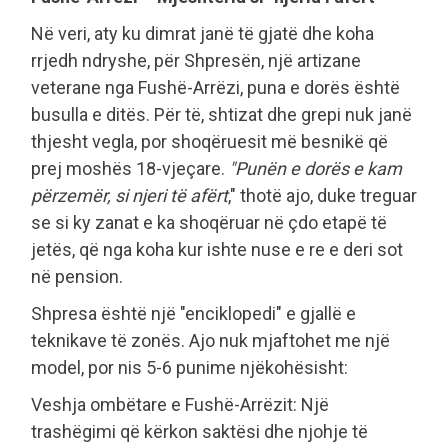
Në veri, aty ku dimrat janë të gjatë dhe koha
rrjedh ndryshe, për Shpresën, një artizane
veterane nga Fushë-Arrëzi, puna e dorës është
busulla e ditës. Për të, shtizat dhe grepi nuk janë
thjesht vegla, por shoqëruesit më besnikë që
prej moshës 18-vjeçare.
"Punën e dorës e kam
përzemër, si njeri të afërt
," thotë ajo, duke treguar
se si ky zanat e ka shoqëruar në çdo etapë të
jetës, që nga koha kur ishte nuse e re e deri sot
në pension.
Shpresa është një "enciklopedi" e gjallë e
teknikave të zonës. Ajo nuk mjaftohet me një
model, por nis 5-6 punime njëkohësisht:
Veshja ombëtare e Fushë-Arrëzit: Një
trashëgimi që kërkon saktësi dhe njohje të