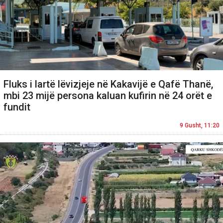
Fluks i lartë lëvizjeje në Kakavijë e Qafë Thanë,
mbi 23 mijë persona kaluan kufirin në 24 orët e
fundit
9 Gusht, 11:20