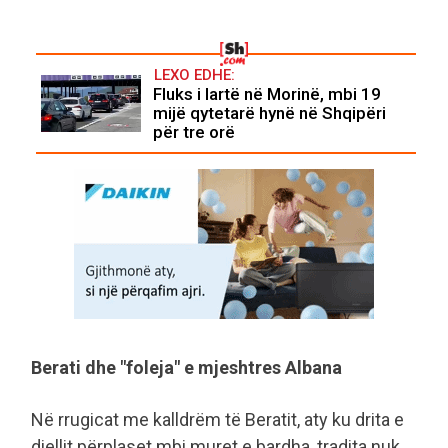
LEXO EDHE:
Fluks i lartë në Morinë, mbi 19
mijë qytetarë hynë në Shqipëri
për tre orë
Berati dhe "foleja" e mjeshtres Albana
Në rrugicat me kalldrëm të Beratit, aty ku drita e
diellit përplaset mbi muret e bardha, tradita nuk