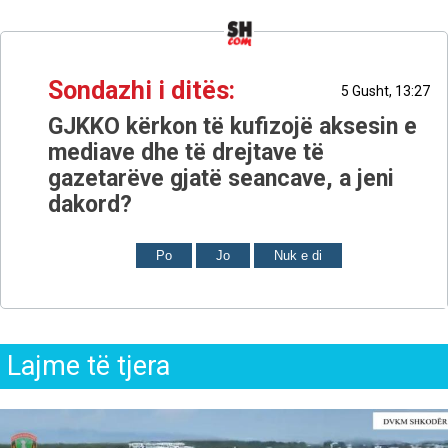
Sondazhi i ditës:
5 Gusht, 13:27
GJKKO kërkon të kufizojë aksesin e
mediave dhe të drejtave të
gazetarëve gjatë seancave, a jeni
dakord?
Po
Jo
Nuk e di
Lajme të tjera