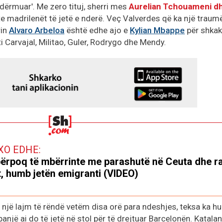
 dërmuar'. Me zero tituj, sherri mes
Aurelian Tchouameni d
te madrilenët të jetë e nderë. Veç Valverdes që ka një traum
rin
Alvaro Arbeloa
është edhe ajo e
Kylian Mbappe
për shkak
i Carvajal, Militao, Guler, Rodrygo dhe Mendy.
XO EDHE:
përpoq të mbërrinte me parashutë në Ceuta dhe r
, humb jetën emigranti (VIDEO)
një lajm të rëndë vetëm disa orë para ndeshjes, teksa ka h
anjë ai do të jetë në stol për të drejtuar Barcelonën. Katalan