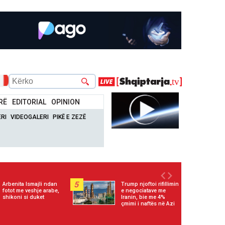
RË
EDITORIAL
OPINION
RI
VIDEOGALERI
PIKË E ZEZË
5
Arbenita Ismajli ndan
Trump njoftoi rifillimin
fotot me veshje arabe,
e negociatave me
shikoni si duket
Iranin, bie me 4%
çmimi i naftës në Azi