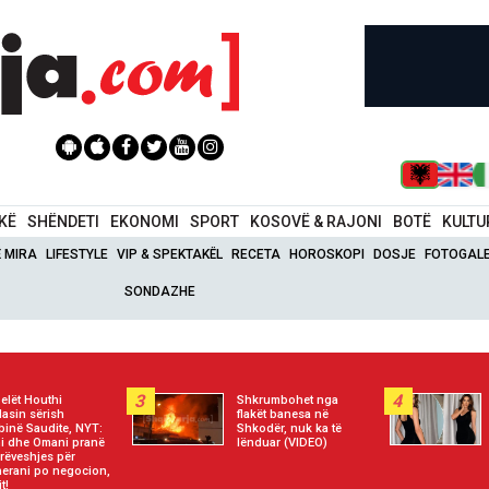
IKË
SHËNDETI
EKONOMI
SPORT
KOSOVË & RAJONI
BOTË
KULTU
Ë MIRA
LIFESTYLE
VIP & SPEKTAKËL
RECETA
HOROSKOPI
DOSJE
FOTOGALE
SONDAZHE
3
4
elët Houthi
Shkrumbohet nga
asin sërish
flakët banesa në
binë Saudite, NYT:
Shkodër, nuk ka të
ni dhe Omani pranë
lënduar (VIDEO)
rëveshjes për
erani po negocion,
t!