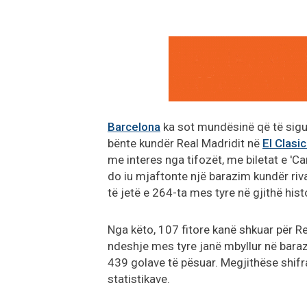
Barcelona
ka sot mundësinë që të sigur
bënte kundër Real Madridit në
El Clasi
me interes nga tifozët, me biletat e 'C
do iu mjaftonte një barazim kundër riv
të jetë e 264-ta mes tyre në gjithë hist
Nga këto, 107 fitore kanë shkuar për Re
ndeshje mes tyre janë mbyllur në baraz
439 golave të pësuar. Megjithëse shifrat
statistikave.