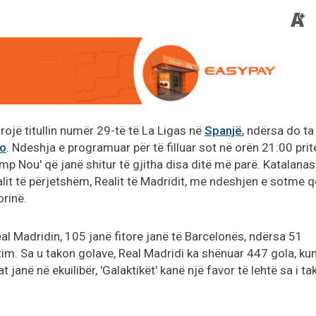
ojë titullin numër 29-të të La Ligas në
Spanjë
, ndërsa do ta
co
. Ndeshja e programuar për të filluar sot në orën 21:00 prit
amp Nou' që janë shitur të gjitha disa ditë më parë. Katalana
alit të përjetshëm, Realit të Madridit, me ndeshjen e sotme 
orinë.
al Madridin, 105 janë fitore janë të Barcelonës, ndërsa 51
im. Sa u takon golave, Real Madridi ka shënuar 447 gola, ku
 janë në ekuilibër, 'Galaktikët' kanë një favor të lehtë sa i ta