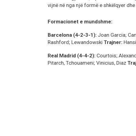
vijnë në nga një formë e shkëlqyer dhe
Formacionet e mundshme:
Barcelona (4-2-3-1):
Joan Garcia; Canc
Rashford; Lewandowski
Trajner:
Hansi
Real Madrid (4-4-2):
Courtois; Alexand
Pitarch, Tchouameni; Vinicius, Diaz
Tra