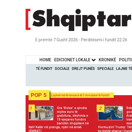
E premte 7 Gusht 2026 - Përditësimi i fundit 22:26
HOME
EDICIONET LOKALE
KRONIKË
POLIT
TË FUNDIT
SOCIALE
DREJT PUNËS
SPECIALE
LAJME T
POP 5
Lajmet më të lexuara të 5 minutave të fundit
1
2
Ora 'Rolex' e qindra
Reb
mijëra euro të
god
grabitura, dëshmia e
Ara
13-vjeçares fundos
Ira
bandën shqiptare në
mar
Itali! Katër në pranga, njëri në arrati
Hormuzin! Trump: Teh
(EMRAT)
ky është shansi i fundi