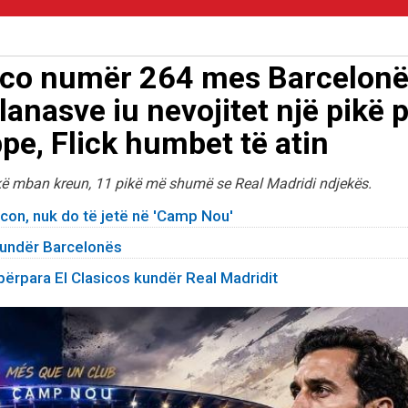
asico numër 264 mes Barcelon
lanasve iu nevojitet një pikë 
e, Flick humbet të atin
ikë mban kreun, 11 pikë më shumë se Real Madridi ndjekës.
sicon, nuk do të jetë në 'Camp Nou'
kundër Barcelonës
 përpara El Clasicos kundër Real Madridit