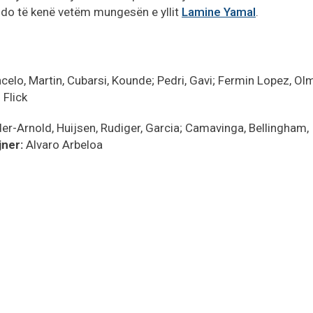
 do të kenë vetëm mungesën e yllit
Lamine Yamal
.
elo, Martin, Cubarsi, Kounde; Pedri, Gavi; Fermin Lopez, Ol
 Flick
er-Arnold, Huijsen, Rudiger, Garcia; Camavinga, Bellingham,
jner:
Alvaro Arbeloa