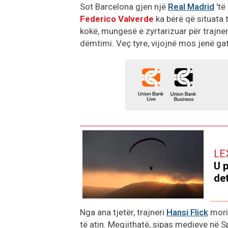
Sot Barcelona gjen një
Real Madrid
'të
Federico Valverde
ka bërë që situata 
kokë, mungesë e zyrtarizuar për trajne
dëmtimi. Veç tyre, vijojnë mos jenë gat
LE
U 
det
Nga ana tjetër, trajneri
Hansi Flick
mori 
të atin. Megjithatë, sipas medieve në Sp