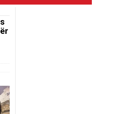
ës
për