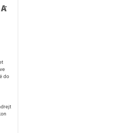
et
sve
që do
ndrejt
kon