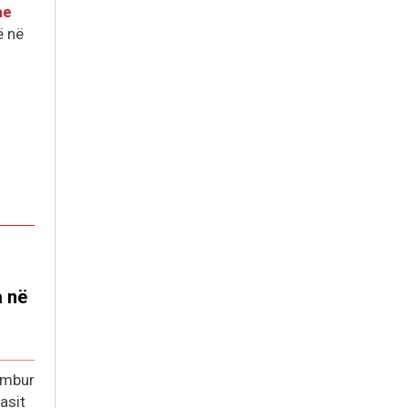
he
ë në
a në
umbur
asit