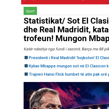
Sport
Statistikat/ Sot El Cl
dhe Real Madridit, kata
trofeun! Mungon Mbapp
Katër ndeshje nga fundi i sezonit, Barça me 88 p
Presidenti i Real Madridit 'bojkoton' El Cla
Kylian Mbappe mungon sot në El Clasicon 
Trajneri Hansi Flick humbet të atin pak orë