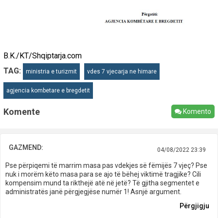
B.K./KT/Shqiptarja.com
TAG:
ministria e turizmit
vdes 7 vjecarja ne himare
agjencia kombetare e bregdetit
Komente
Komento
GAZMEND:
04/08/2022 23:39
Pse përpiqemi të marrim masa pas vdekjes së fëmijës 7 vjeç? Pse
nuk i morëm këto masa para se ajo të bëhej viktimë tragjike? Cili
kompensim mund ta rikthejë atë në jetë? Të gjitha segmentet e
administratës janë përgjegjëse numër 1! Asnjë argument.
Përgjigju