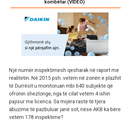
kombëtar (VIDEO)
Një numër inspektimesh qesharak në raport me
realitetin. Në 2015 psh. vetëm në zonën e plazhit
të Durrësit u monitoruan mbi 640 subjekte që
ofronin shezlonge, nga të cilat vetëm 4 ishin
pajisur me licenca. Sa mijëra raste të tjera
abuzime të pazbuluar janë sot, nëse AKB ka bëre
vetëm 178 inspektime?