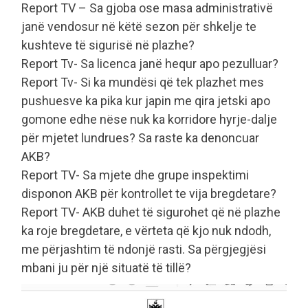
Report TV – Sa gjoba ose masa administrativë
janë vendosur në këtë sezon për shkelje te
kushteve të sigurisë në plazhe?
Report Tv- Sa licenca janë hequr apo pezulluar?
Report Tv- Si ka mundësi që tek plazhet mes
pushuesve ka pika kur japin me qira jetski apo
gomone edhe nëse nuk ka korridore hyrje-dalje
për mjetet lundrues? Sa raste ka denoncuar
AKB?
Report TV- Sa mjete dhe grupe inspektimi
disponon AKB për kontrollet te vija bregdetare?
Report TV- AKB duhet të sigurohet që në plazhe
ka roje bregdetare, e vërteta që kjo nuk ndodh,
me përjashtim të ndonjë rasti. Sa përgjegjësi
mbani ju për një situatë të tillë?