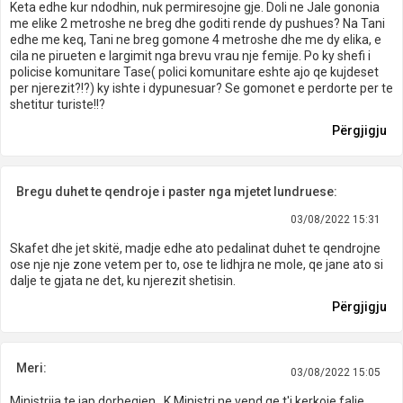
Keta edhe kur ndodhin, nuk permiresojne gje. Doli ne Jale gononia
me elike 2 metroshe ne breg dhe goditi rende dy pushues? Na Tani
edhe me keq, Tani ne breg gomone 4 metroshe dhe me dy elika, e
cila ne pirueten e largimit nga brevu vrau nje femije. Po ky shefi i
policise komunitare Tase( polici komunitare eshte ajo qe kujdeset
per njerezit?!?) ky ishte i dypunesuar? Se gomonet e perdorte per te
shetitur turiste!!?
Përgjigju
Bregu duhet te qendroje i paster nga mjetet lundruese:
03/08/2022 15:31
Skafet dhe jet skitë, madje edhe ato pedalinat duhet te qendrojne
ose nje nje zone vetem per to, ose te lidhjra ne mole, qe jane ato si
dalje te gjata ne det, ku njerezit shetisin.
Përgjigju
Meri:
03/08/2022 15:05
Ministrija te jap dorheqjen...K.Ministri ne vend qe t'i kerkoje falje