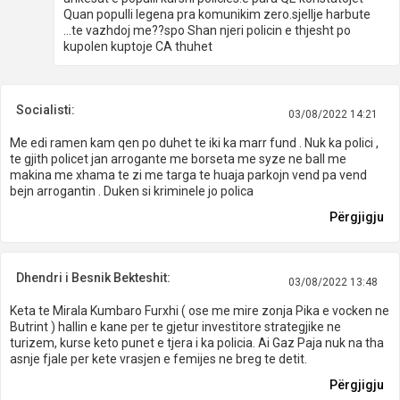
Quan populli legena pra komunikim zero.sjellje harbute
...te vazhdoj me??spo Shan njeri policin e thjesht po
kupolen kuptoje CA thuhet
Socialisti:
03/08/2022 14:21
Me edi ramen kam qen po duhet te iki ka marr fund . Nuk ka polici ,
te gjith policet jan arrogante me borseta me syze ne ball me
makina me xhama te zi me targa te huaja parkojn vend pa vend
bejn arrogantin . Duken si kriminele jo polica
Përgjigju
Dhendri i Besnik Bekteshit:
03/08/2022 13:48
Keta te Mirala Kumbaro Furxhi ( ose me mire zonja Pika e vocken ne
Butrint ) hallin e kane per te gjetur investitore strategjike ne
turizem, kurse keto punet e tjera i ka policia. Ai Gaz Paja nuk na tha
asnje fjale per kete vrasjen e femijes ne breg te detit.
Përgjigju