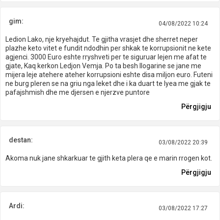
gim:
04/08/2022 10:24
Ledion Lako, nje kryehajdut. Te gjitha vrasjet dhe sherret neper
plazhe keto vitet e fundit ndodhin per shkak te korrupsionit ne kete
agjenci. 3000 Euro eshte rryshveti per te siguruar lejen me afat te
gjate, Kaq kerkon Ledjon Vemja. Po ta besh llogarine se jane me
mijera leje atehere ateher korrupsioni eshte disa miljon euro. Futeni
ne burg pleren se na griu nga leket dhe i ka duart te lyea me gjak te
pafajshmish dhe me djersen e njerzve puntore
Përgjigju
destan:
03/08/2022 20:39
Akoma nuk jane shkarkuar te gjith keta plera qe e marin rrogen kot.
Përgjigju
Ardi:
03/08/2022 17:27