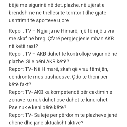
bëjë me sigurinë në det, plazhe, në ujërat e
brendshme në thellësi të territorit dhe gjatë
ushtrimit të sporteve ujore
Report TV – Ngjarja në Himarë, një fëmijë u vra
me skaf në breg. Çfarë përgjegjësie mban AKB
në këtë rast?
Report TV – AKB duhet të kontrollojë sigurinë në
plazhe. Si e bëni AKB këtë?
Report TV- Në Himarë, skafi që vrau fëmijën,
qëndronte mes pushuesve. Çdo të thoni për
këtë fakt?
Report TV- AKB ka kompetencë për caktimin e
zonave ku nuk duhet ose duhet të lundrohet.
Pse nuk e keni bërë këtë?
Report TV- Sa leje për përdorim te plazheve janë
dhënë dhe janë aktualisht aktive?