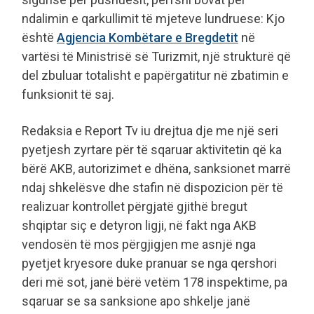
ndalimin e qarkullimit të mjeteve lundruese: Kjo
është
Agjencia Kombëtare e Bregdetit
në
vartësi të Ministrisë së Turizmit, një strukturë që
del zbuluar totalisht e papërgatitur në zbatimin e
funksionit të saj.
Redaksia e Report Tv iu drejtua dje me një seri
pyetjesh zyrtare për të sqaruar aktivitetin që ka
bërë AKB, autorizimet e dhëna, sanksionet marrë
ndaj shkelësve dhe stafin në dispozicion për të
realizuar kontrollet përgjatë gjithë bregut
shqiptar siç e detyron ligji, në fakt nga AKB
vendosën të mos përgjigjen me asnjë nga
pyetjet kryesore duke pranuar se nga qershori
deri më sot, janë bërë vetëm 178 inspektime, pa
sqaruar se sa sanksione apo shkelje janë