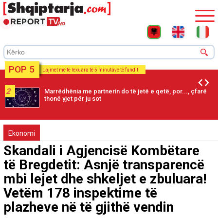
POP 5
Lajmet më të lexuara të 5 minutave të fundit
2
Marrëdhënia me partnerin do të jetë e qetë, por..., çfarë
thonë yjet për ju sot
Ekonomi
Skandali i Agjencisë Kombëtare
të Bregdetit: Asnjë transparencë
mbi lejet dhe shkeljet e zbuluara!
Vetëm 178 inspektime të
plazheve në të gjithë vendin