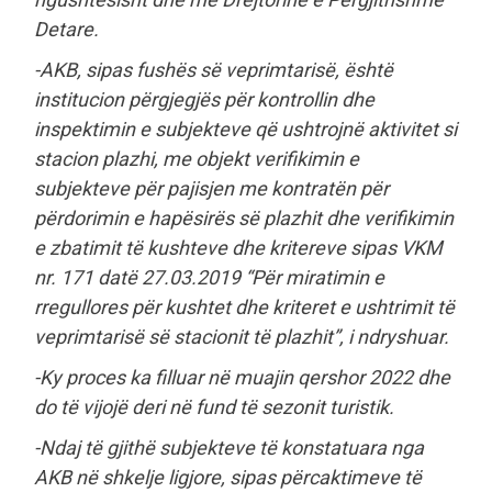
Detare.
-AKB, sipas fushës së veprimtarisë, është
institucion përgjegjës për kontrollin dhe
inspektimin e subjekteve që ushtrojnë aktivitet si
stacion plazhi, me objekt verifikimin e
subjekteve për pajisjen me kontratën për
përdorimin e hapësirës së plazhit dhe verifikimin
e zbatimit të kushteve dhe kritereve sipas VKM
nr. 171 datë 27.03.2019 “Për miratimin e
rregullores për kushtet dhe kriteret e ushtrimit të
veprimtarisë së stacionit të plazhit”, i ndryshuar.
-Ky proces ka filluar në muajin qershor 2022 dhe
do të vijojë deri në fund të sezonit turistik.
-Ndaj të gjithë subjekteve të konstatuara nga
AKB në shkelje ligjore, sipas përcaktimeve të