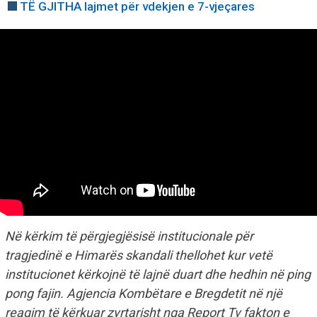
TË GJITHA lajmet për vdekjen e 7-vjeçares
Në kërkim të përgjegjësisë institucionale për
tragjedinë e Himarës skandali thellohet kur vetë
institucionet kërkojnë të lajnë duart dhe hedhin në ping
pong fajin. Agjencia Kombëtare e Bregdetit në një
reagim të kërkuar zyrtarisht nga Report Tv fakton e