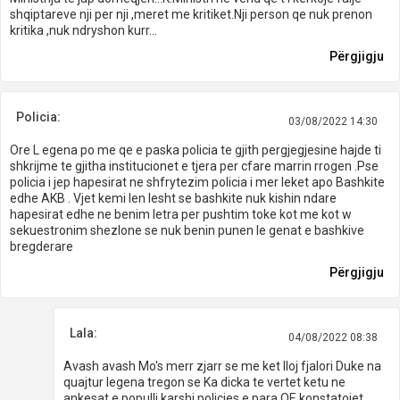
shqiptareve nji per nji ,meret me kritiket.Nji person qe nuk prenon
kritika ,nuk ndryshon kurr...
Përgjigju
Policia:
03/08/2022 14:30
Ore L egena po me qe e paska policia te gjith pergjegjesine hajde ti
shkrijme te gjitha institucionet e tjera per cfare marrin rrogen .Pse
policia i jep hapesirat ne shfrytezim policia i mer leket apo Bashkite
edhe AKB . Vjet kemi len lesht se bashkite nuk kishin ndare
hapesirat edhe ne benim letra per pushtim toke kot me kot w
sekuestronim shezlone se nuk benin punen le genat e bashkive
bregderare
Përgjigju
Lala:
04/08/2022 08:38
Avash avash Mo's merr zjarr se me ket lloj fjalori Duke na
quajtur legena tregon se Ka dicka te vertet ketu ne
ankesat e populli karshi policies.e para QE konstatojet