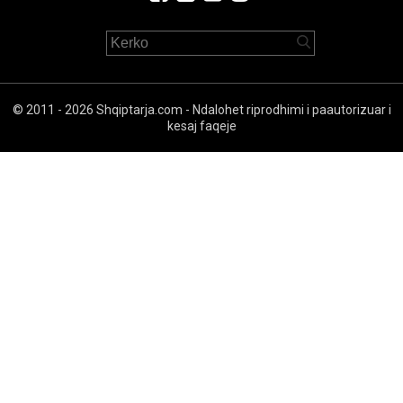
© 2011 - 2026 Shqiptarja.com - Ndalohet riprodhimi i paautorizuar i
kesaj faqeje