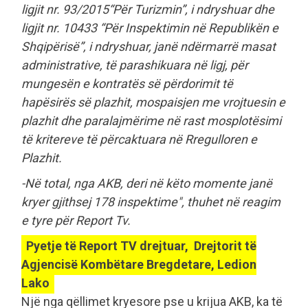
ligjit nr. 93/2015“Për Turizmin”, i ndryshuar dhe
ligjit nr. 10433 “Për Inspektimin në Republikën e
Shqipërisë”, i ndryshuar, janë ndërmarrë masat
administrative, të parashikuara në ligj, për
mungesën e kontratës së përdorimit të
hapësirës së plazhit, mospaisjen me vrojtuesin e
plazhit dhe paralajmërime në rast mosplotësimi
të kritereve të përcaktuara në Rregulloren e
Plazhit.
-Në total, nga AKB, deri në këto momente janë
kryer gjithsej 178 inspektime", thuhet në reagim
e tyre për Report Tv.
Pyetje të Report TV drejtuar, Drejtorit të
Agjencisë Kombëtare Bregdetare, Ledion
Lako
Një nga qëllimet kryesore pse u krijua AKB, ka të