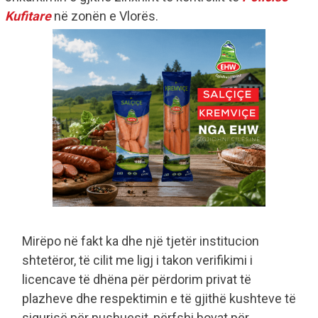
Kufitare
në zonën e Vlorës.
Mirëpo në fakt ka dhe një tjetër institucion
shtetëror, të cilit me ligj i takon verifikimi i
licencave të dhëna për përdorim privat të
plazheve dhe respektimin e të gjithë kushteve të
sigurisë për pushuesit, përfshi bovat për