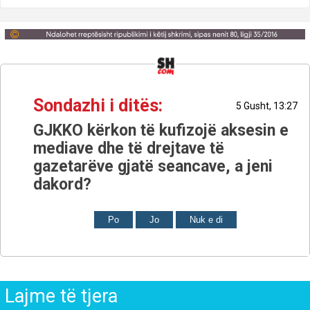
Sondazhi i ditës:
5 Gusht, 13:27
GJKKO kërkon të kufizojë aksesin e
mediave dhe të drejtave të
gazetarëve gjatë seancave, a jeni
dakord?
Po
Jo
Nuk e di
Lajme të tjera