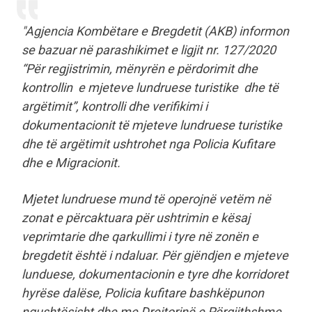
"Agjencia Kombëtare e Bregdetit (AKB) informon
se bazuar në parashikimet e ligjit nr. 127/2020
“Për regjistrimin, mënyrën e përdorimit dhe
kontrollin e mjeteve lundruese turistike dhe të
argëtimit”, kontrolli dhe verifikimi i
dokumentacionit të mjeteve lundruese turistike
dhe të argëtimit ushtrohet nga Policia Kufitare
dhe e Migracionit.
Mjetet lundruese mund të operojnë vetëm në
zonat e përcaktuara për ushtrimin e kësaj
veprimtarie dhe qarkullimi i tyre në zonën e
bregdetit është i ndaluar. Për gjëndjen e mjeteve
lunduese, dokumentacionin e tyre dhe korridoret
hyrëse dalëse, Policia kufitare bashkëpunon
ngushtësisht dhe me Drejtorinë e Përgjithshme