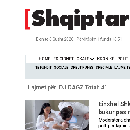
E enjte 6 Gusht 2026 - Përditësimi i fundit 16:51
HOME
EDICIONET LOKALE
KRONIKË
POLIT
TË FUNDIT
SOCIALE
DREJT PUNËS
SPECIALE
LAJME T
Lajmet për:
DJ DAGZ
Total: 41
Einxhel Shk
bukur pas 
Moderatorja dhe 
prill, por lajm