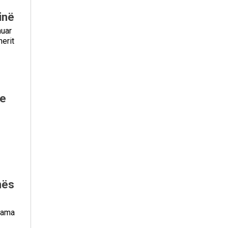
inë
muar
erit
se
nës
, ama