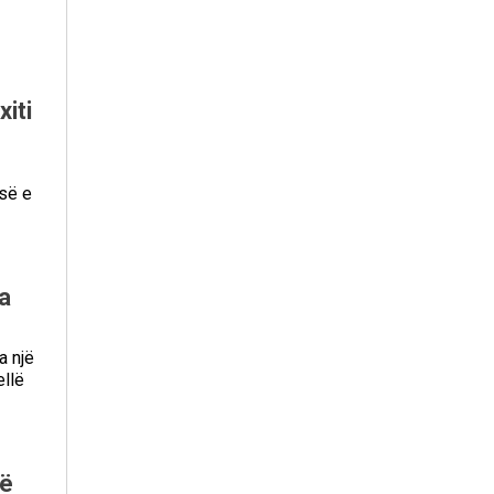
iti
isë e
a
a një
ellë
kë