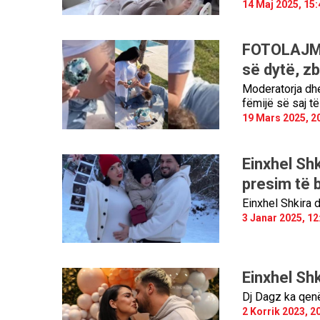
14 Maj 2025, 15:
FOTOLAJM/ 
së dytë, zb
Moderatorja dhe 
fëmijë së saj të
19 Mars 2025, 2
Einxhel Shk
presim të 
Einxhel Shkira 
3 Janar 2025, 12
Einxhel Sh
Dj Dagz ka qenë 
2 Korrik 2023, 2