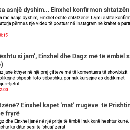
a asnjë dyshim... Einxhel konfirmon shtatzën
 më asnjë dyshim, Einxhel është shtatzënë! Lajmi është konfir
torja përmes një video të postuar në Instagram në krahët e partn
0:15
kështu si jam', Einxhel dhe Dagz më të ëmbël 
o)
z janë kthyer në një prej çifteve më të komentuara të showbizit
ublikojnë shpesh foto sëbashku, por nuk kursejnë as dedikimet
ëri-tjetrit.
2:00
tzënë? Einxhel kapet 'mat' rrugëve të Prishti
e fryrë
z dhe Einxhel janë në një pritje të ëmbël nuk kanë heshtur kurrë
ohur ka ditur sesi të 'shuaj' zërat