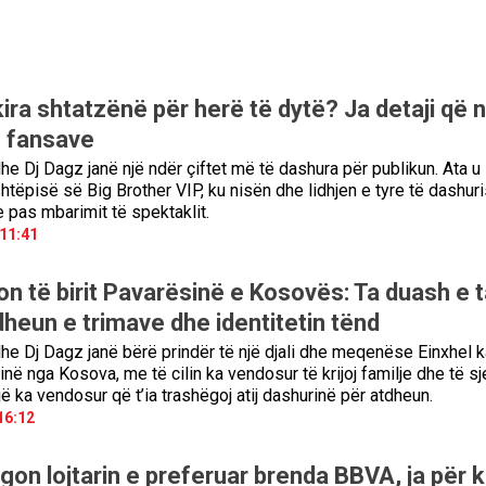
ira shtatzënë për herë të dytë? Ja detaji që nx
 fansave
he Dj Dagz janë një ndër çiftet më të dashura për publikun. Ata u
htëpisë së Big Brother VIP, ku nisën dhe lidhjen e tyre të dashur
e pas mbarimit të spektaklit.
 11:41
ron të birit Pavarësinë e Kosovës: Ta duash e t
heun e trimave dhe identitetin tënd
dhe Dj Dagz janë bërë prindër të një djali dhe meqenëse Einxhel k
inë nga Kosova, me të cilin ka vendosur të krijoj familje dhe të sj
jë ka vendosur që t’ia trashëgoj atij dashurinë për atdheun.
16:12
gon lojtarin e preferuar brenda BBVA, ja për 