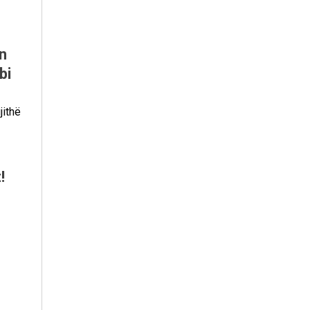
n
bi
jithë
!