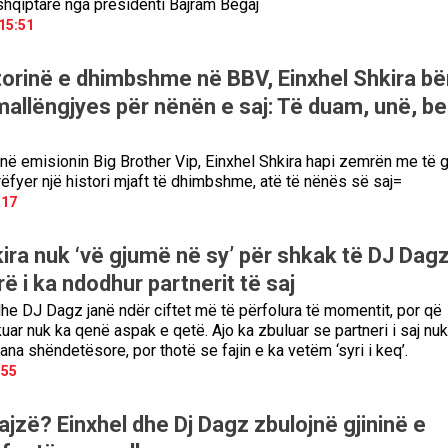
hqiptare nga presidenti Bajram Begaj
15:51
torinë e dhimbshme në BBV, Einxhel Shkira bë
mallëngjyes për nënën e saj: Të duam, unë, be
 në emisionin Big Brother Vip, Einxhel Shkira hapi zemrën me të g
rëfyer një histori mjaft të dhimbshme, atë të nënës së saj=
:17
ira nuk ‘vë gjumë në sy’ për shkak të DJ Dagz
ë i ka ndodhur partnerit të saj
dhe DJ Dagz janë ndër ciftet më të përfolura të momentit, por që
ar nuk ka qenë aspak e qetë. Ajo ka zbuluar se partneri i saj nuk
ana shëndetësore, por thotë se fajin e ka vetëm ‘syri i keq’.
:55
ajzë? Einxhel dhe Dj Dagz zbulojnë gjininë e