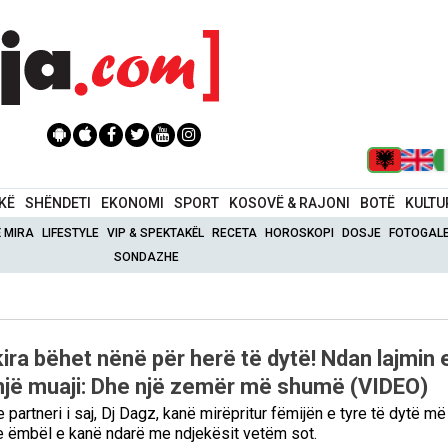
IKË
SHËNDETI
EKONOMI
SPORT
KOSOVË & RAJONI
BOTË
KULTU
Ë MIRA
LIFESTYLE
VIP & SPEKTAKËL
RECETA
HOROSKOPI
DOSJE
FOTOGALE
SONDAZHE
ira bëhet nënë për herë të dytë! Ndan lajmin 
një muaji: Dhe një zemër më shumë (VIDEO)
partneri i saj, Dj Dagz, kanë mirëpritur fëmijën e tyre të dytë më
in e ëmbël e kanë ndarë me ndjekësit vetëm sot.