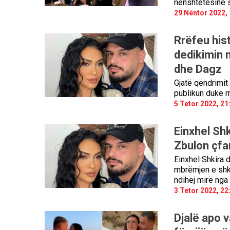
nënshtetësinë s
29 Nëntor 2022, 
Rrëfeu his
dedikimin 
dhe Dagz
Gjatë qëndrimit
publikun duke r
5 Tetor 2022, 21
Einxhel Shk
Zbulon çfar
Einxhel Shkira 
mbrëmjen e shku
ndihej mirë nga 
3 Tetor 2022, 22
Djalë apo v