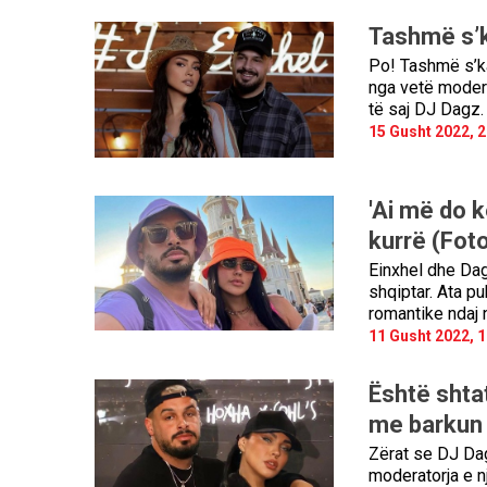
Tashmë s’k
Po! Tashmë s’ka
nga vetë modera
të saj DJ Dagz.
15 Gusht 2022, 2
'Ai më do 
kurrë (Fot
Einxhel dhe Dag
shqiptar. Ata p
romantike ndaj nj
11 Gusht 2022, 1
Është shta
me barkun 
Zërat se DJ Dag
moderatorja e nj