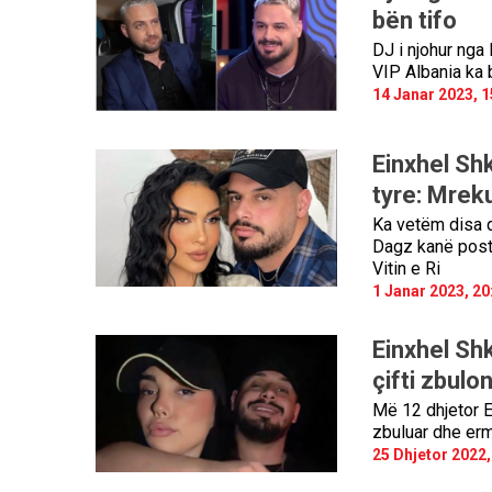
bën tifo
DJ i njohur nga 
VIP Albania ka bë
14 Janar 2023, 1
Einxhel Shk
tyre: Mreku
Ka vetëm disa d
Dagz kanë postua
Vitin e Ri
1 Janar 2023, 20
Einxhel Shk
çifti zbulo
Më 12 dhjetor Ei
zbuluar dhe erm
25 Dhjetor 2022,