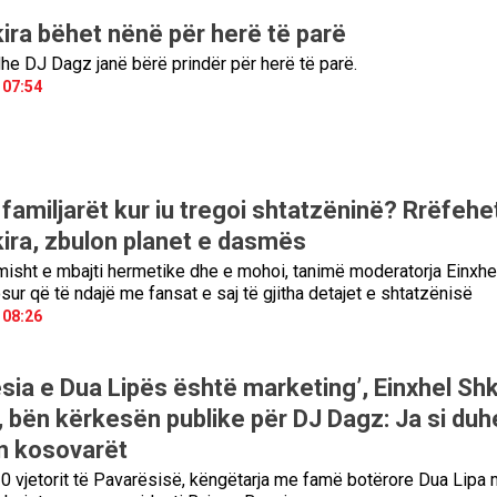
kira bëhet nënë për herë të parë
dhe DJ Dagz janë bërë prindër për herë të parë.
 07:54
familjarët kur iu tregoi shtatzëninë? Rrëfehe
kira, zbulon planet e dasmës
imisht e mbajti hermetike dhe e mohoi, tanimë moderatorja Einxhe
sur që të ndajë me fansat e saj të gjitha detajet e shtatzënisë
 08:26
sia e Dua Lipës është marketing’, Einxhel Shk
, bën kërkesën publike për DJ Dagz: Ja si duh
en kosovarët
110 vjetorit të Pavarësisë, këngëtarja me famë botërore Dua Lipa 