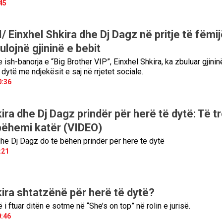
45
Einxhel Shkira dhe Dj Dagz në pritje të fëmi
ulojnë gjininë e bebit
ish-banorja e “Big Brother VIP”, Einxhel Shkira, ka zbuluar gjinin
 dytë me ndjekësit e saj në rrjetet sociale.
0:36
ira dhe Dj Dagz prindër për herë të dytë: Të t
bëhemi katër (VIDEO)
dhe Dj Dagz do të bëhen prindër për herë të dytë
:21
kira shtatzënë për herë të dytë?
i ftuar ditën e sotme në “She’s on top” në rolin e jurisë.
0:46