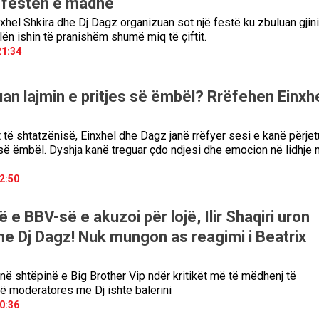
 festën e madhe
xhel Shkira dhe Dj Dagz organizuan sot një festë ku zbuluan gjin
lën ishin të pranishëm shumë miq të çiftit.
21:34
uan lajmin e pritjes së ëmbël? Rrëfehen Einxh
 të shtatzënisë, Einxhel dhe Dagz janë rrëfyer sesi e kanë përjet
s së ëmbël. Dyshja kanë treguar çdo ndjesi dhe emocion në lidhje
2:50
 e BBV-së e akuzoi për lojë, Ilir Shaqiri uron
dhe Dj Dagz! Nuk mungon as reagimi i Beatrix
 në shtëpinë e Big Brother Vip ndër kritikët më të mëdhenj të
 moderatores me Dj ishte balerini
0:36