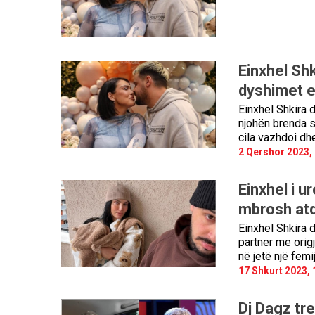
Einxhel Shk
dyshimet e
Einxhel Shkira d
njohën brenda s
cila vazhdoi dh
2 Qershor 2023,
Einxhel i u
mbrosh atd
Einxhel Shkira 
partner me origj
në jetë një fëmi
17 Shkurt 2023, 
Dj Dagz tre