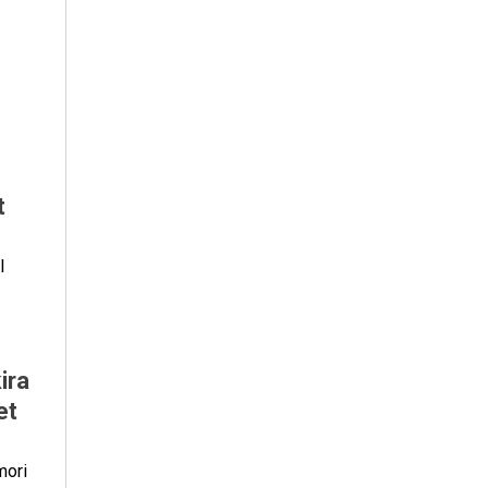
t
l
ira
et
mori