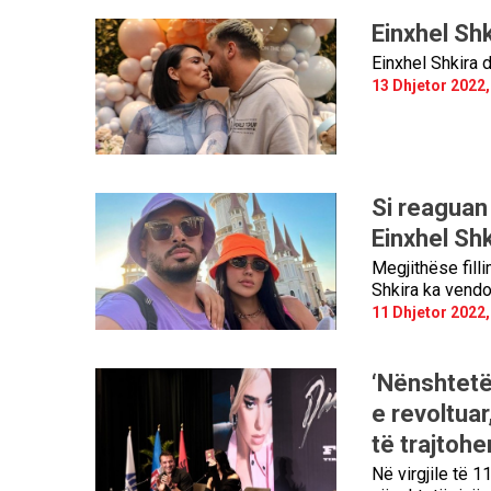
Einxhel Sh
Einxhel Shkira 
13 Dhjetor 2022,
Si reaguan 
Einxhel Sh
Megjithëse fill
Shkira ka vendo
11 Dhjetor 2022,
‘Nënshtetë
e revoltuar
të trajtoh
Në virgjile të 