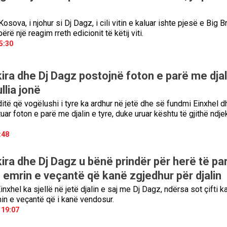
Kosova, i njohur si Dj Dagz, i cili vitin e kaluar ishte pjesë e Big B
rë një reagim rreth edicionit të këtij viti.
5:30
ira dhe Dj Dagz postojnë foton e parë me djal
llia jonë
itë që vogëlushi i tyre ka ardhur në jetë dhe së fundmi Einxhel d
r foton e parë me djalin e tyre, duke uruar kështu të gjithë ndje
:48
ira dhe Dj Dagz u bënë prindër për herë të pa
n emrin e veçantë që kanë zgjedhur për djalin
nxhel ka sjellë në jetë djalin e saj me Dj Dagz, ndërsa sot çifti k
in e veçantë që i kanë vendosur.
 19:07