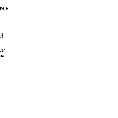
inë e
el
uar
 me