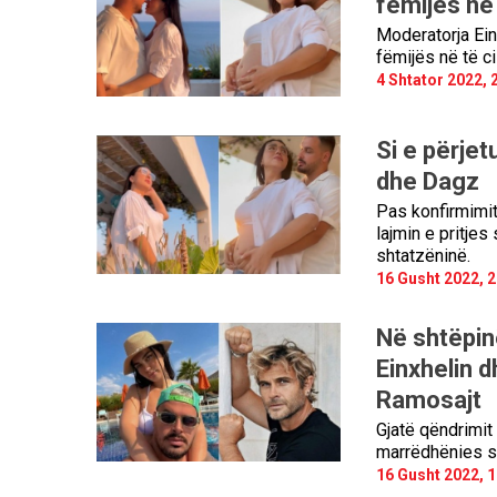
fëmijës në
Moderatorja Ein
fëmijës në të ci
4 Shtator 2022, 
Si e përjet
dhe Dagz
Pas konfirmimit
lajmin e pritje
shtatzëninë.
16 Gusht 2022, 2
Në shtëpinë
Einxhelin 
Ramosajt
Gjatë qëndrimit
marrëdhënies së
16 Gusht 2022, 1