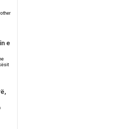
rother
in e
he
kësit
rë,
a