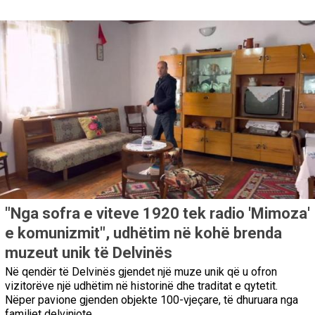
"Nga sofra e viteve 1920 tek radio 'Mimoza'
e komunizmit", udhëtim në kohë brenda
muzeut unik të Delvinës
Në qendër të Delvinës gjendet një muze unik që u ofron
vizitorëve një udhëtim në historinë dhe traditat e qytetit.
Nëper pavione gjenden objekte 100-vjeçare, të dhuruara nga
familjet delvinjote.