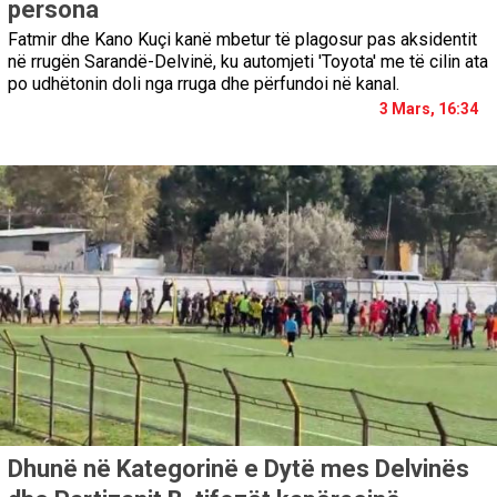
persona
Fatmir dhe Kano Kuçi kanë mbetur të plagosur pas aksidentit
në rrugën Sarandë-Delvinë, ku automjeti 'Toyota' me të cilin ata
po udhëtonin doli nga rruga dhe përfundoi në kanal.
3 Mars, 16:34
Dhunë në Kategorinë e Dytë mes Delvinës