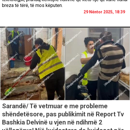
breza të tërë, të mos këputen.
29 Nëntor 2025, 18:39
Sarandë/ Të vetmuar e me probleme
shëndetësore, pas publikimit në Report Tv
Bashkia Delvinë u vjen në ndihmë 2