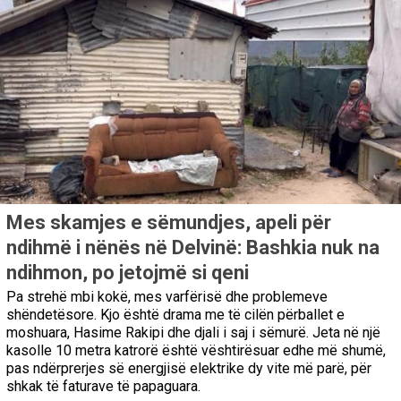
Mes skamjes e sëmundjes, apeli për
ndihmë i nënës në Delvinë: Bashkia nuk na
ndihmon, po jetojmë si qeni
Pa strehë mbi kokë, mes varfërisë dhe problemeve
shëndetësore. Kjo është drama me të cilën përballet e
moshuara, Hasime Rakipi dhe djali i saj i sëmurë. Jeta në një
kasolle 10 metra katrorë është vështirësuar edhe më shumë,
pas ndërprerjes së energjisë elektrike dy vite më parë, për
shkak të faturave të papaguara.