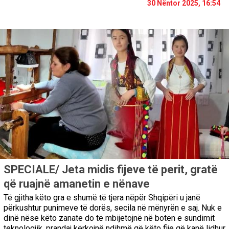
30 Nëntor 2025, 16:54
SPECIALE/ Jeta midis fijeve të perit, gratë
që ruajnë amanetin e nënave
Të gjitha këto gra e shumë të tjera nëpër Shqipëri u janë
përkushtur punimeve të dorës, secila në mënyrën e saj. Nuk e
dinë nëse këto zanate do të mbijetojnë në botën e sundimit
teknologjik, prandaj kërkojnë ndihmë që këto fije që kanë lidhur