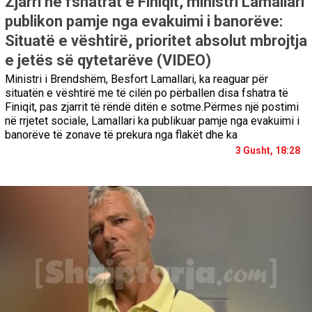
Zjarri në fshatrat e Finiqit, ministri Lamallari
publikon pamje nga evakuimi i banorëve:
Situatë e vështirë, prioritet absolut mbrojtja
e jetës së qytetarëve (VIDEO)
Ministri i Brendshëm, Besfort Lamallari, ka reaguar për
situatën e vështirë me të cilën po përballen disa fshatra të
Finiqit, pas zjarrit të rëndë ditën e sotme.Përmes një postimi
në rrjetet sociale, Lamallari ka publikuar pamje nga evakuimi i
banorëve të zonave të prekura nga flakët dhe ka
3 Gusht, 18:28