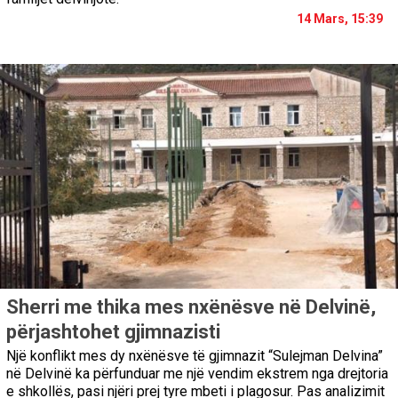
14 Mars, 15:39
Sherri me thika mes nxënësve në Delvinë,
përjashtohet gjimnazisti
Një konflikt mes dy nxënësve të gjimnazit “Sulejman Delvina”
në Delvinë ka përfunduar me një vendim ekstrem nga drejtoria
e shkollës, pasi njëri prej tyre mbeti i plagosur. Pas analizimit