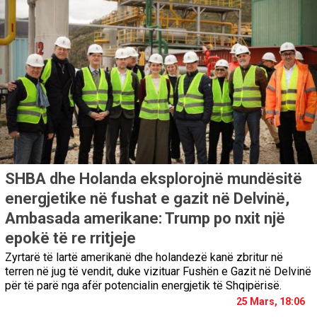
SHBA dhe Holanda eksplorojnë mundësitë
energjetike në fushat e gazit në Delvinë,
Ambasada amerikane: Trump po nxit një
epokë të re rritjeje
Zyrtarë të lartë amerikanë dhe holandezë kanë zbritur në
terren në jug të vendit, duke vizituar Fushën e Gazit në Delvinë
për të parë nga afër potencialin energjetik të Shqipërisë.
25 Mars, 18:06