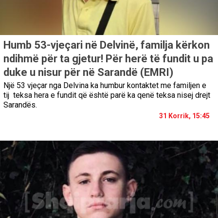
Humb 53-vjeçari në Delvinë, familja kërkon
ndihmë për ta gjetur! Për herë të fundit u pa
duke u nisur për në Sarandë (EMRI)
Një 53 vjeçar nga Delvina ka humbur kontaktet me familjen e
tij teksa hera e fundit që është parë ka qenë teksa nisej drejt
Sarandës.
31 Korrik, 15:45