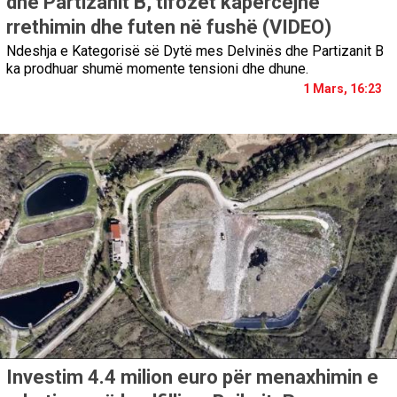
dhe Partizanit B, tifozët kapërcejnë
rrethimin dhe futen në fushë (VIDEO)
Ndeshja e Kategorisë së Dytë mes Delvinës dhe Partizanit B
ka prodhuar shumë momente tensioni dhe dhune.
1 Mars, 16:23
Investim 4.4 milion euro për menaxhimin e