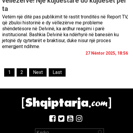
vëllezërve! Një kujdestare do kujdeset për
ta
Vetëm një ditë pas publikimit të rastit tronditës në Report TV,
që zbuloi historinë e dy vëllezërve me probleme
shëndetësore në Delvinë, ka ardhur reagimi i parë
institucional. Bashkia Delvinë ka ndërhyrë në banesën ku
jetojnë dy qytetarët e braktisur, duke nisur një proces
emergjent ndihme.
27 Nëntor 2025, 18:56
1
2
Next
Last