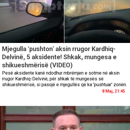
Mjegulla ‘pushton’ aksin rrugor Kardhiq-
Delvinë, 5 aksidente! Shkak, mungesa e
shikueshmërisë (VIDEO)
Pesë aksidente kanë ndodhur mbrëmjen e sotme në aksin
rrugor Kardhiq-Delvinë, për shkak të mungesës së
shikueshmërisë, si pasojë e mjegullës që ka 'pushtuar' zonën.
8 Maj, 21:45