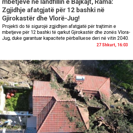
mbetjeve në landfillin e Bajkajt, Rama:
Zgjidhje afatgjatë për 12 bashki në
Gjirokastër dhe Vlorë-Jug!
Projekti do të sigurojë zgjidhjen afatgjatë për trajtimin e
mbetjeve për 12 bashki të qarkut Gjirokastër dhe zonës Vlora-
Jug, duke garantuar kapacitete përballuese deri në vitin 2040.
27 Shkurt, 16:03