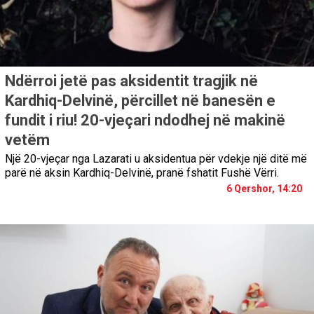
Ndërroi jetë pas aksidentit tragjik në
Kardhiq-Delvinë, përcillet në banesën e
fundit i riu! 20-vjeçari ndodhej në makinë
vetëm
Një 20-vjeçar nga Lazarati u aksidentua për vdekje një ditë më
parë në aksin Kardhiq-Delvinë, pranë fshatit Fushë Vërri.
6 Qershor, 14:20