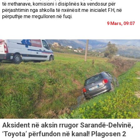
të rrethanave, komisioni i disiplinës ka vendosur për
përjashtimin nga shkolla të nxënësit me inicialet F.H, në
përputhje me rregulloren në fuqi.
9 Mars, 09:07
Aksident në aksin rrugor Sarandë-Delvinë,
‘Toyota’ përfundon në kanal! Plagosen 2