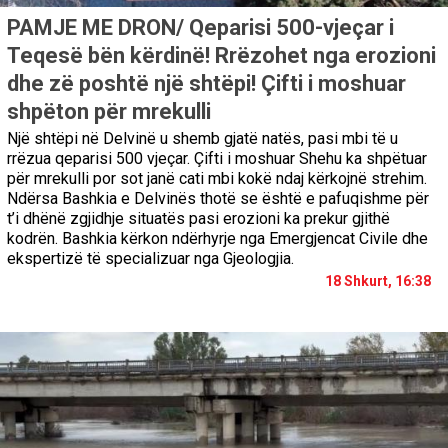
PAMJE ME DRON/ Qeparisi 500-vjeçar i
Teqesë bën kërdinë! Rrëzohet nga erozioni
dhe zë poshtë një shtëpi! Çifti i moshuar
shpëton për mrekulli
Një shtëpi në Delvinë u shemb gjatë natës, pasi mbi të u
rrëzua qeparisi 500 vjeçar. Çifti i moshuar Shehu ka shpëtuar
për mrekulli por sot janë cati mbi kokë ndaj kërkojnë strehim.
Ndërsa Bashkia e Delvinës thotë se është e pafuqishme për
t’i dhënë zgjidhje situatës pasi erozioni ka prekur gjithë
kodrën. Bashkia kërkon ndërhyrje nga Emergjencat Civile dhe
ekspertizë të specializuar nga Gjeologjia.
18 Shkurt, 16:38