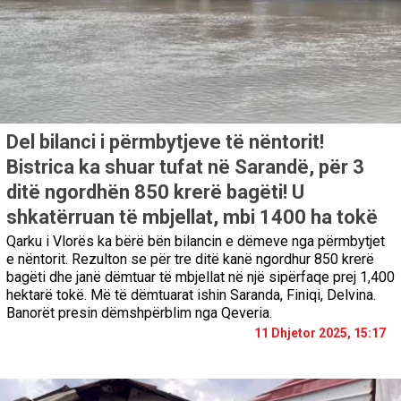
Del bilanci i përmbytjeve të nëntorit!
Bistrica ka shuar tufat në Sarandë, për 3
ditë ngordhën 850 krerë bagëti! U
shkatërruan të mbjellat, mbi 1400 ha tokë
Qarku i Vlorës ka bërë bën bilancin e dëmeve nga përmbytjet
e nëntorit. Rezulton se për tre ditë kanë ngordhur 850 krerë
bagëti dhe janë dëmtuar të mbjellat në një sipërfaqe prej 1,400
hektarë tokë. Më të dëmtuarat ishin Saranda, Finiqi, Delvina.
Banorët presin dëmshpërblim nga Qeveria.
11 Dhjetor 2025, 15:17