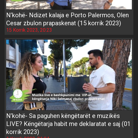
N’kohë- Ndizet kalaja e Porto Palermos, Olen
Cesar zbulon prapaskenat (15 korrik 2023)
15 Korrik 2023, 20:23
N’kohë- Sa paguhen këngëtarët e muzikës
LIVE? Këngëtarja habit me deklaratat e saj (01
korrik 2023)