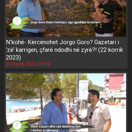
N’kohë- Kërcënohet Jorgo Goro? Gazetari i
‘zë’ karrigen, çfarë ndodhi në zyrë?! (22 korrik
2023)
22 Korrik 2023, 20:29