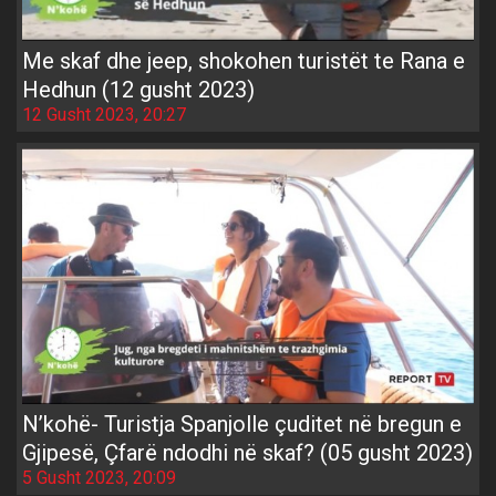
Me skaf dhe jeep, shokohen turistët te Rana e
Hedhun (12 gusht 2023)
12 Gusht 2023, 20:27
N’kohë- Turistja Spanjolle çuditet në bregun e
Gjipesë, Çfarë ndodhi në skaf? (05 gusht 2023)
5 Gusht 2023, 20:09