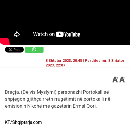
8 Shtator 2023, 20:45 | Përditesimi: 8 Shtator
2023, 22:07
Braçja, (Deivis Myslymi) personazhi Portokallisë
shpjegon gjithça rreth rrugëtimit në portokalli në
emisionin N’kohë me gazetarin Ermal Qori.
KT/Shqiptarja.com