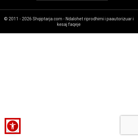
© 2011 - 2026 Shqiptarja.com - Ndalohet riprodhimi i paautorizuar i
kesaj faqeje