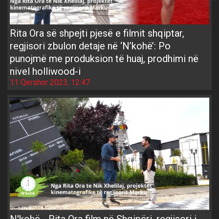
Rita Ora së shpejti pjesë e filmit shqiptar,
regjisori zbulon detaje në ‘N’kohë’: Po
punojmë me produksion të huaj, prodhimi në
nivel holliwood-i
11 Qershor 2023, 12:47
N'kohë - Rita Ora film në Shqipëri, regjisori i