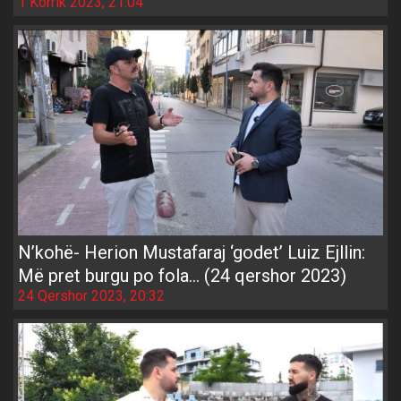
1 Korrik 2023, 21:04
N’kohë- Herion Mustafaraj ‘godet’ Luiz Ejllin:
Më pret burgu po fola… (24 qershor 2023)
24 Qershor 2023, 20:32