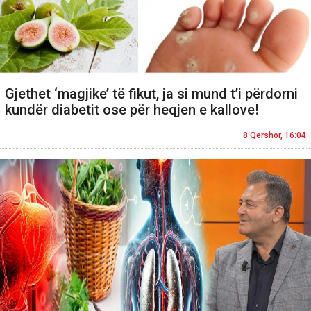
Gjethet ‘magjike’ të fikut, ja si mund t’i përdorni
kundër diabetit ose për heqjen e kallove!
8 Qershor, 16:04