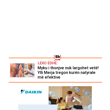
LEXO EDHE:
Myku i thonjve nuk largohet vetë!
Ylli Merja tregon kurën natyrale
më efektive