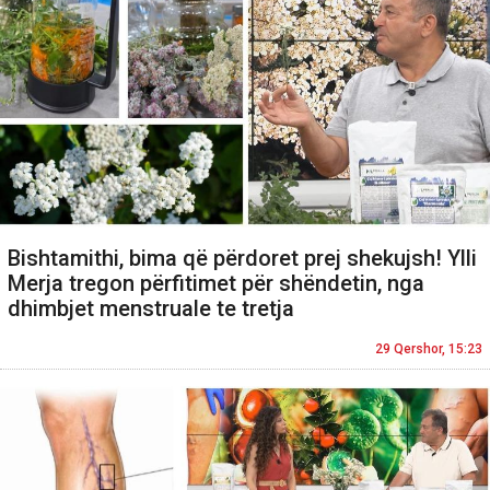
Bishtamithi, bima që përdoret prej shekujsh! Ylli
Merja tregon përfitimet për shëndetin, nga
dhimbjet menstruale te tretja
29 Qershor, 15:23