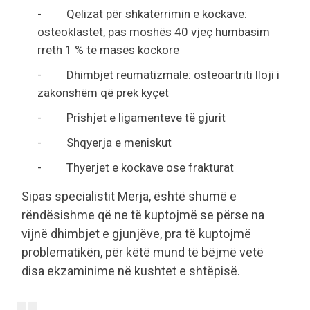
- Qelizat për shkatërrimin e kockave:
osteoklastet, pas moshës 40 vjeç humbasim
rreth 1 % të masës kockore
- Dhimbjet reumatizmale: osteoartriti lloji i
zakonshëm që prek kyçet
- Prishjet e ligamenteve të gjurit
- Shqyerja e meniskut
- Thyerjet e kockave ose frakturat
Sipas specialistit Merja, është shumë e
rëndësishme që ne të kuptojmë se përse na
vijnë dhimbjet e gjunjëve, pra të kuptojmë
problematikën, për këtë mund të bëjmë vetë
disa ekzaminime në kushtet e shtëpisë.