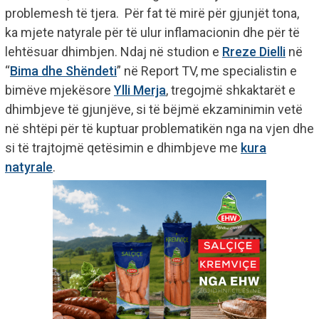
problemesh të tjera. Për fat të mirë për gjunjët tona,
ka mjete natyrale për të ulur inflamacionin dhe për të
lehtësuar dhimbjen. Ndaj në studion e
Rreze Dielli
në
“
Bima dhe Shëndeti
” në Report TV, me specialistin e
bimëve mjekësore
Ylli Merja
, tregojmë shkaktarët e
dhimbjeve të gjunjëve, si të bëjmë ekzaminimin vetë
në shtëpi për të kuptuar problematikën nga na vjen dhe
si të trajtojmë qetësimin e dhimbjeve me
kura
natyrale
.