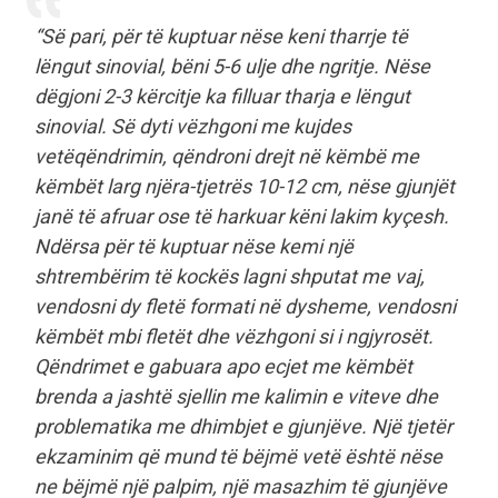
“Së pari, për të kuptuar nëse keni tharrje të
lëngut sinovial, bëni 5-6 ulje dhe ngritje. Nëse
dëgjoni 2-3 kërcitje ka filluar tharja e lëngut
sinovial. Së dyti vëzhgoni me kujdes
vetëqëndrimin, qëndroni drejt në këmbë me
këmbët larg njëra-tjetrës 10-12 cm, nëse gjunjët
janë të afruar ose të harkuar këni lakim kyçesh.
Ndërsa për të kuptuar nëse kemi një
shtrembërim të kockës lagni shputat me vaj,
vendosni dy fletë formati në dysheme, vendosni
këmbët mbi fletët dhe vëzhgoni si i ngjyrosët.
Qëndrimet e gabuara apo ecjet me këmbët
brenda a jashtë sjellin me kalimin e viteve dhe
problematika me dhimbjet e gjunjëve. Një tjetër
ekzaminim që mund të bëjmë vetë është nëse
ne bëjmë një palpim, një masazhim të gjunjëve