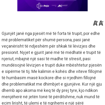
Gjunjët janë nga pjesët më të forta të trupit, por edhe
më problematiket për shumë persona, pasi janë
veçanërisht të ndjeshëm për shkak të lëvizjes dhe
presionit.
Nyjet e gjurit janë më të mëdhatë e trupit të
njeriut, mbajnë një sasi të madhe të stresit, pasi
mundësojnë lëvizjen e trupit duke mbështetur pjesën
e sipërme të tij. Me kalimin e kohës dhe viteve fillojmë
të humbasim masë kockore dhe si rrjedhim fillojnë
dhe problematikat me dhimbjet e gjunjëve. Kur një gju
dhemb apo akoma më keq të dy prej tyre, kjo ndikon
menjëherë në jetën tonë të përditshme, nuk mund të
ecim lirisht, të ulemi e të ngrihemi e një sërë