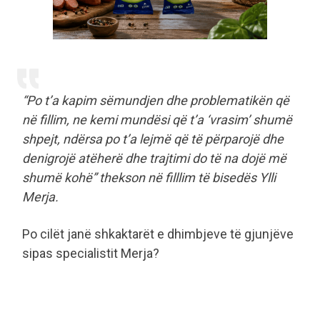
“Po t’a kapim sëmundjen dhe problematikën që
në fillim, ne kemi mundësi që t’a ‘vrasim’ shumë
shpejt, ndërsa po t’a lejmë që të përparojë dhe
denigrojë atëherë dhe trajtimi do të na dojë më
shumë kohë” thekson në filllim të bisedës Ylli
Merja.
Po cilët janë shkaktarët e dhimbjeve të gjunjëve
sipas specialistit Merja?