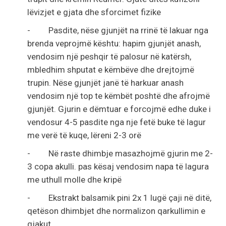
lëvizjet e gjata dhe sforcimet fizike
- Pasdite, nëse gjunjët na rrinë të lakuar nga
brenda veprojmë kështu: hapim gjunjët anash,
vendosim një peshqir të palosur në katërsh,
mbledhim shputat e këmbëve dhe drejtojmë
trupin. Nëse gjunjët janë të harkuar anash
vendosim një top te këmbët poshtë dhe afrojmë
gjunjët. Gjurin e dëmtuar e forcojmë edhe duke i
vendosur 4-5 pasdite nga nje fetë buke të lagur
me verë të kuqe, lëreni 2-3 orë
- Në raste dhimbje masazhojmë gjurin me 2-
3 copa akulli. pas kësaj vendosim napa të lagura
me uthull molle dhe kripë
- Ekstrakt balsamik pini 2x 1 lugë çaji në ditë,
qetëson dhimbjet dhe normalizon qarkullimin e
gjakut