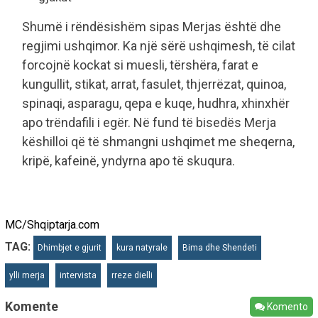
Shumë i rëndësishëm sipas Merjas është dhe
regjimi ushqimor. Ka një sërë ushqimesh, të cilat
forcojnë kockat si muesli, tërshëra, farat e
kungullit, stikat, arrat, fasulet, thjerrëzat, quinoa,
spinaqi, asparagu, qepa e kuqe, hudhra, xhinxhër
apo trëndafili i egër. Në fund të bisedës Merja
këshilloi që të shmangni ushqimet me sheqerna,
kripë, kafeinë, yndyrna apo të skuqura.
MC/Shqiptarja.com
TAG:
Dhimbjet e gjurit
kura natyrale
Bima dhe Shendeti
ylli merja
intervista
rreze dielli
Komente
Komento