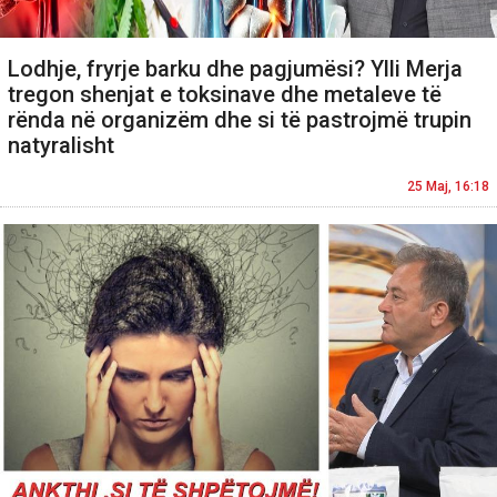
Lodhje, fryrje barku dhe pagjumësi? Ylli Merja
tregon shenjat e toksinave dhe metaleve të
rënda në organizëm dhe si të pastrojmë trupin
natyralisht
25 Maj, 16:18