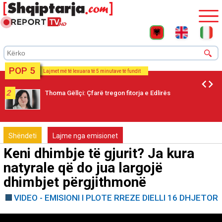
POP 5
Lajmet më të lexuara të 5 minutave të fundit
2
Thoma Gëllçi: Çfarë tregon fitorja e Edlirës
Shëndeti
Lajme nga emisionet
Keni dhimbje të gjurit? Ja kura
natyrale që do jua largojë
dhimbjet përgjithmonë
VIDEO - EMISIONI I PLOTE RREZE DIELLI 16 DHJETOR