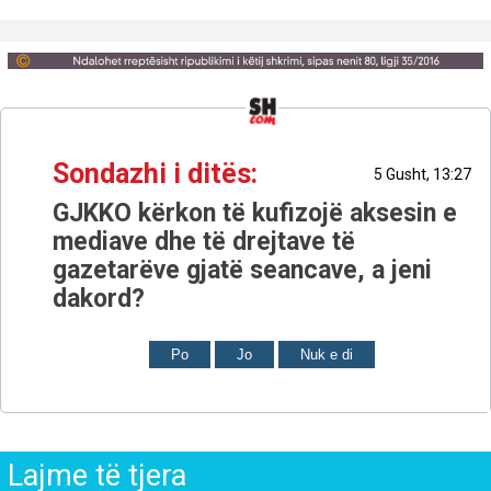
Sondazhi i ditës:
5 Gusht, 13:27
GJKKO kërkon të kufizojë aksesin e
mediave dhe të drejtave të
gazetarëve gjatë seancave, a jeni
dakord?
Po
Jo
Nuk e di
Lajme të tjera