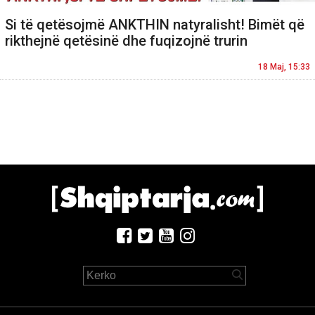
Si të qetësojmë ANKTHIN natyralisht! Bimët që
rikthejnë qetësinë dhe fuqizojnë trurin
18 Maj, 15:33