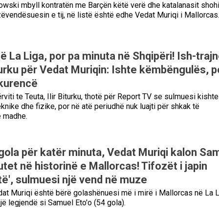
wski mbyll kontratën me Barçën këtë verë dhe katalanasit shohi
zëvendësuesin e tij, në listë është edhe Vedat Muriqi i Mallorcas
 La Liga, por pa minuta në Shqipëri! Ish-trajne
urku për Vedat Muriqin: Ishte këmbëngulës, p
kurencë
ërviti te Teuta, Ilir Biturku, thotë për Report TV se sulmuesi kishte
eknike dhe fizike, por në atë periudhë nuk luajti për shkak të
ë madhe.
gola për katër minuta, Vedat Muriqi kalon Sa
utet në historinë e Mallorcas! Tifozët i japin
rtë', sulmuesi një vend në muze
at Muriqi është bërë golashënuesi më i mirë i Mallorcas në La L
jë legjendë si Samuel Eto'o (54 gola).