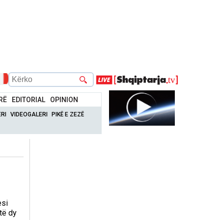
RË
EDITORIAL
OPINION
RI
VIDEOGALERI
PIKË E ZEZË
esi
të dy