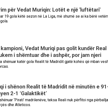
m për Vedat Muriqin: Lotët e një 'luftëtari'
ar 19 gola këtë sezon në La Liga, më shumë se ai ka bërë vetë
gola.
 kampioni, Vedat Muriqi pas golit kundër Real
ukem i shëmtuar dhe i ashpër, por jam njeri
ka shënuar katër gola Realit të Madridit gjatë kohës që mban ves
orcas.
i i shënon Realit të Madridit në minutën e 91
yen 2-1 ‘Galaktikët’
shënuar ‘Pirati’ madrilenëve, teksa Reali nuk përfitoi nga përballj
çës dhe Atleticos.