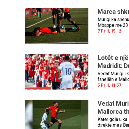
Marca shkri
Muriqi ka shënu
Mbappe me 23 
7 Prill, 15:12
Lotët e një
Madridit: D
Vedat Muriqi i 
fanellën e Mall
5 Prill, 11:57
Vedat Muriq
Mallorca th
Katër gola u ka 
direkte mes Bar