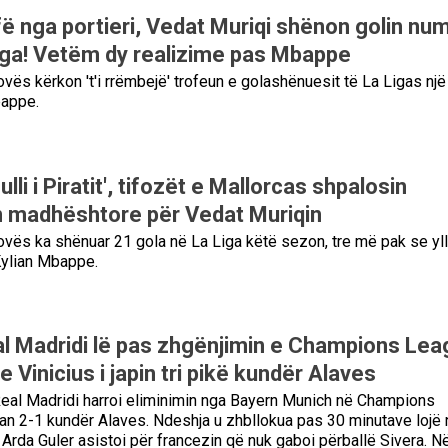
ë nga portieri, Vedat Muriqi shënon golin nu
iga! Vetëm dy realizime pas Mbappe
vës kërkon 't'i rrëmbejë' trofeun e golashënuesit të La Ligas një
bappe.
lli i Piratit', tifozët e Mallorcas shpalosin
 madhështore për Vedat Muriqin
vës ka shënuar 21 gola në La Liga këtë sezon, tre më pak se ylli
Kylian Mbappe.
l Madridi lë pas zhgënjimin e Champions Lea
Vinicius i japin tri pikë kundër Alaves
eal Madridi harroi eliminimin nga Bayern Munich në Champions
an 2-1 kundër Alaves. Ndeshja u zhbllokua pas 30 minutave lojë
Arda Guler asistoi për francezin që nuk gaboi përballë Sivera. N