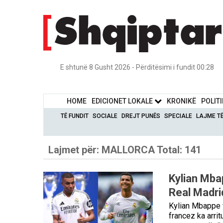
E shtunë 8 Gusht 2026 - Përditësimi i fundit 00:28
HOME
EDICIONET LOKALE
KRONIKË
POLIT
TË FUNDIT
SOCIALE
DREJT PUNËS
SPECIALE
LAJME T
Lajmet për:
MALLORCA
Total: 141
Kylian Mba
Real Madri
Kylian Mbappe 
francez ka arrit