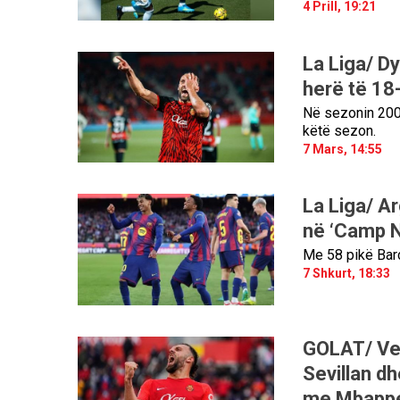
4 Prill, 19:21
La Liga/ D
herë të 18
Në sezonin 2003
këtë sezon.
7 Mars, 14:55
La Liga/ A
në ‘Camp 
Me 58 pikë Barç
7 Shkurt, 18:33
GOLAT/ Ved
Sevillan dh
me Mbapp