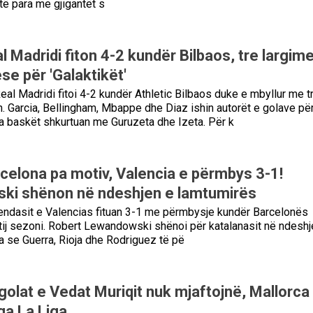
të para me gjigantët s
 Madridi fiton 4-2 kundër Bilbaos, tre largim
e për 'Galaktikët'
eal Madridi fitoi 4-2 kundër Athletic Bilbaos duke e mbyllur me tr
. Garcia, Bellingham, Mbappe dhe Diaz ishin autorët e golave pë
a baskët shkurtuan me Guruzeta dhe Izeta. Për k
celona pa motiv, Valencia e përmbys 3-1!
ki shënon në ndeshjen e lamtumirës
vendasit e Valencias fituan 3-1 me përmbysje kundër Barcelonës
ij sezoni. Robert Lewandowski shënoi për katalanasit në ndeshj
a se Guerra, Rioja dhe Rodriguez të pë
golat e Vedat Muriqit nuk mjaftojnë, Mallorca
ga La Liga