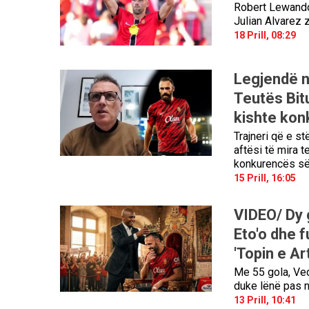
Robert Lewando
Julian Alvarez 
18 Prill, 08:29
Legjendë në
Teutës Bit
kishte kon
Trajneri që e st
aftësi të mira t
konkurencës s
15 Prill, 16:05
VIDEO/ Dy 
Eto'o dhe f
'Topin e A
Me 55 gola, Ved
duke lënë pas n
13 Prill, 10:41