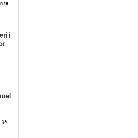
n te
.
ri i
or
muel
iga,