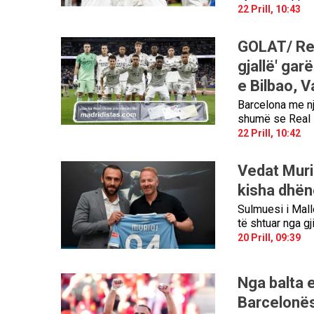
22 Prill, 10:43
GOLAT/ Rea
gjallë' gar
e Bilbao, V
Barcelona me nj
shumë se Real M
22 Prill, 10:42
Vedat Muri
kisha dhënë
Sulmuesi i Mall
të shtuar nga gj
20 Prill, 09:39
Nga balta e
Barcelonës