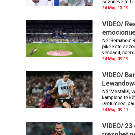
sezoneve të tij 
24 Maj, 13:19
VIDEO/ Real
emocionues
Në 'Bernabeu' R
pikë këtë sezon
vendasit, ndërs
24 Maj, 09:19
VIDEO/ Bar
Lewandows
Në 'Mestalla', 
kampione të kët
lamtumirës, par
24 Maj, 09:17
VIDEO/ 23 
rrëzohet n