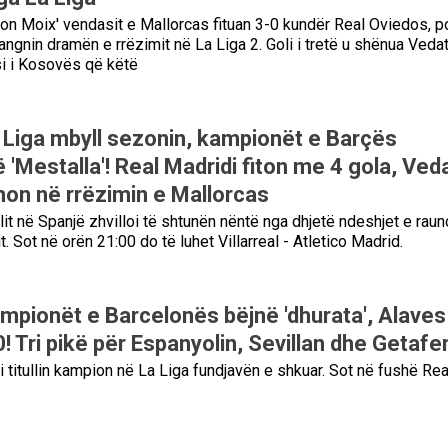
on Moix' vendasit e Mallorcas fituan 3-0 kundër Real Oviedos, p
gnin dramën e rrëzimit në La Liga 2. Goli i tretë u shënua Veda
i i Kosovës që këtë
Liga mbyll sezonin, kampionët e Barçës
 'Mestalla'! Real Madridi fiton me 4 gola, Ved
non në rrëzimin e Mallorcas
lit në Spanjë zhvilloi të shtunën nëntë nga dhjetë ndeshjet e raund
t. Sot në orën 21:00 do të luhet Villarreal - Atletico Madrid.
mpionët e Barcelonës bëjnë 'dhurata', Alaves 
 Tri pikë për Espanyolin, Sevillan dhe Getafe
i titullin kampion në La Liga fundjavën e shkuar. Sot në fushë Rea