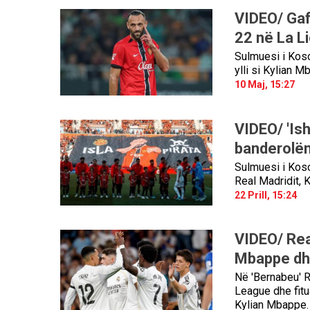
VIDEO/ Gaf
22 në La L
Sulmuesi i Koso
ylli si Kylian M
10 Maj, 15:27
VIDEO/ 'Ishu
banderolën
Sulmuesi i Koso
Real Madridit, 
22 Prill, 15:24
VIDEO/ Rea
Mbappe dhe 
Në 'Bernabeu' R
League dhe fitu
Kylian Mbappe. 