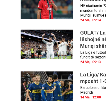
Në stadiumin 'S
mundën të shman
Muriqi, sulmues
24 Maj, 09:14
GOLAT/ La 
lëshojnë në
Muriqi shë
La Liga e futbol
fundit të sezoni
24 Maj, 09:13
La Liga/ Ka
mposht 1-0!
Barcelona e fito
Madridi.
14 Maj, 12:00