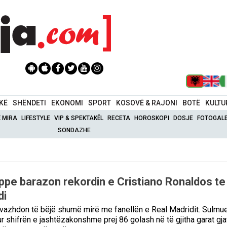
IKË
SHËNDETI
EKONOMI
SPORT
KOSOVË & RAJONI
BOTË
KULTU
Ë MIRA
LIFESTYLE
VIP & SPEKTAKËL
RECETA
HOROSKOPI
DOSJE
FOTOGALE
SONDAZHE
ppe barazon rekordin e Cristiano Ronaldos te
di
vazhdon të bëjë shumë mirë me fanellën e Real Madridit. Sulmu
ur shifrën e jashtëzakonshme prej 86 golash në të gjitha garat gja