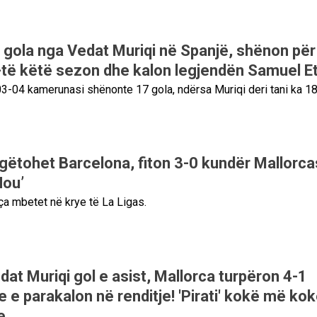
y gola nga Vedat Muriqi në Spanjë, shënon për
-të këtë sezon dhe kalon legjendën Samuel Et
-04 kamerunasi shënonte 17 gola, ndërsa Muriqi deri tani ka 18
rgëtohet Barcelona, fiton 3-0 kundër Mallorca
Nou’
a mbetet në krye të La Ligas.
at Muriqi gol e asist, Mallorca turpëron 4-1
e e parakalon në renditje! 'Pirati' kokë më ko
e