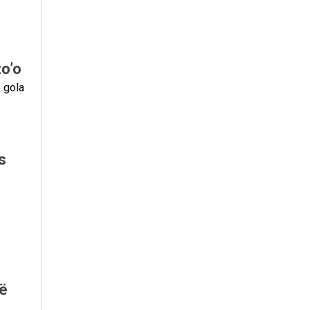
o’o
 gola
s
kë