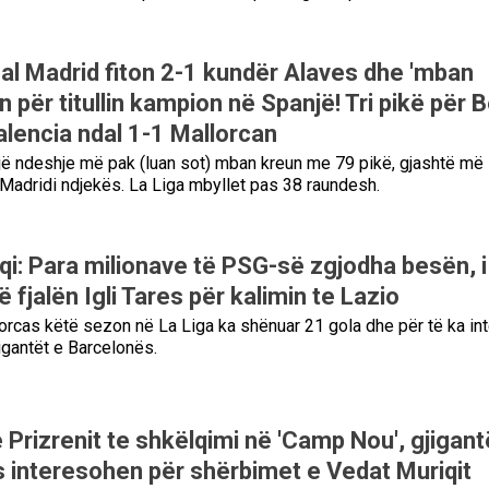
l Madrid fiton 2-1 kundër Alaves dhe 'mban
ën për titullin kampion në Spanjë! Tri pikë për B
alencia ndal 1-1 Mallorcan
ë ndeshje më pak (luan sot) mban kreun me 79 pikë, gjashtë më
adridi ndjekës. La Liga mbyllet pas 38 raundesh.
qi: Para milionave të PSG-së zgjodha besën, i
 fjalën Igli Tares për kalimin te Lazio
orcas këtë sezon në La Liga ka shënuar 21 gola dhe për të ka in
igantët e Barcelonës.
 Prizrenit te shkëlqimi në 'Camp Nou', gjigant
 interesohen për shërbimet e Vedat Muriqit