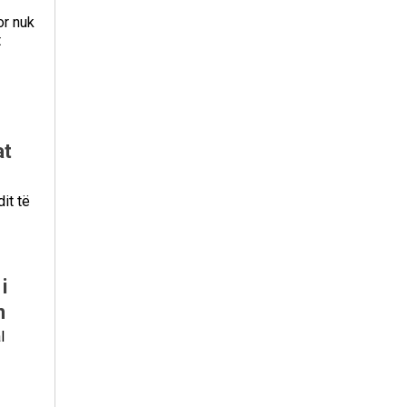
or nuk
t
at
it të
i
n
l