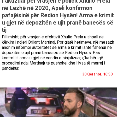
I akuzuar për vrasjen e policit Xhulio Prela
në Lezhë në 2020, Apeli konfirmon
pafajësinë për Redion Hysën! Arma e krimit
u gjet në depozitën e ujit pranë banesës së
tij
Fillimisht, për vrasjen e efektivit Xhulio Prela u shpall në
kërkim i ndjeri Brilant Martinaj. Por gjatë hetimeve, një mesazh
anonim informoi autoritetet se arma e krimit ishte fshehur në
depozitën e ujit pranë banesës së Redion Hysës. Pas
kontrollit, arma u gjet në vendin e sinjalizuar, ç’ka bëri që
procedimi ndaj Martinajt të pushohej dhe Hysa të merrej i
pandehur.
30 Qershor, 16:50