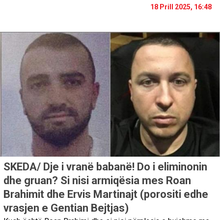
18 Prill 2025, 16:48
SKEDA/ Dje i vranë babanë! Do i eliminonin
dhe gruan? Si nisi armiqësia mes Roan
Brahimit dhe Ervis Martinajt (porositi edhe
vrasjen e Gentian Bejtjas)