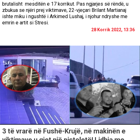
brutalisht mesditën e 17 korrikut. Pas ngjarjes së rëndë, u
zbukua se njëri prej viktimave, 22-vjeçari Brilant Martianaj
ishte miku i ngushtë i Arkimed Lushaj, i njohur ndryshe me
emrin e artit si Stresi.
28 Korrik 2022, 13:36
3 të vrarë në Fushë-Krujë, në makinën e
viktimave u gjet një pistoletë! Lidhja me