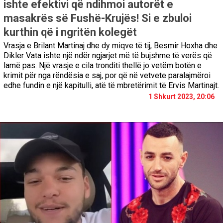
ishte efektivi që ndihmoi autorët e
masakrës së Fushë-Krujës! Si e zbuloi
kurthin që i ngritën kolegët
Vrasja e Brilant Martinaj dhe dy miqve të tij, Besmir Hoxha dhe
Dikler Vata ishte një ndër ngjarjet më të bujshme të verës që
lamë pas. Një vrasje e cila tronditi thellë jo vetëm botën e
krimit për nga rëndësia e saj, por që në vetvete paralajmëroi
edhe fundin e një kapitulli, atë të mbretërimit të Ervis Martinajt.
1 Shkurt 2023, 20:06