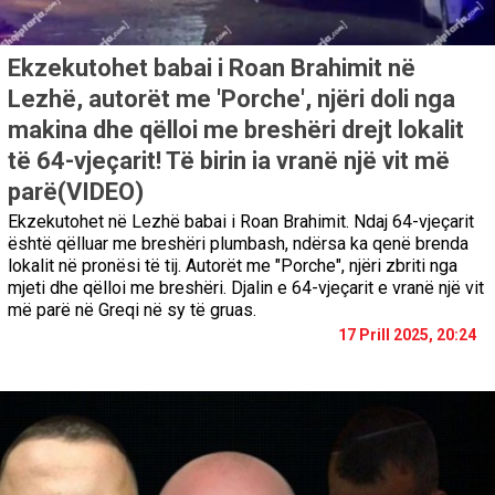
Ekzekutohet babai i Roan Brahimit në
Lezhë, autorët me 'Porche', njëri doli nga
makina dhe qëlloi me breshëri drejt lokalit
të 64-vjeçarit! Të birin ia vranë një vit më
parë(VIDEO)
Ekzekutohet në Lezhë babai i Roan Brahimit. Ndaj 64-vjeçarit
është qëlluar me breshëri plumbash, ndërsa ka qenë brenda
lokalit në pronësi të tij. Autorët me "Porche", njëri zbriti nga
mjeti dhe qëlloi me breshëri. Djalin e 64-vjeçarit e vranë një vit
më parë në Greqi në sy të gruas.
17 Prill 2025, 20:24