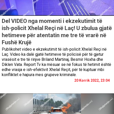
Del VIDEO nga momenti i ekzekutimit të
ish-policit Xhelal Reçi në Laç! U zbulua gjatë
hetimeve për atentatin me tre të vrarë në
Fushë Krujë
Publikohet video e ekzekutimit të ish-policit Xhelal Reçi në
Laç. Video ka dalë gjatë hetimeve të policisë për të gjetur
vrasësit e tre të rinjve Briland Martinaj, Besmir Hoxha dhe
Diklen Vata. Report Tv ka mësuar se në fokus të hetimit është
edhe vrasja e ish-efektivit Xhelal Reçit, për të kuptuar mbi
konfliktet e hapura mes grupeve kriminale.
20 Korrik 2022, 23:04