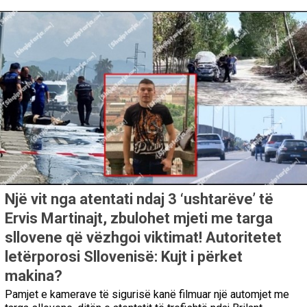
Një vit nga atentati ndaj 3 ‘ushtarëve’ të
Ervis Martinajt, zbulohet mjeti me targa
sllovene që vëzhgoi viktimat! Autoritetet
letërporosi Sllovenisë: Kujt i përket
makina?
Pamjet e kamerave të sigurisë kanë filmuar një automjet me