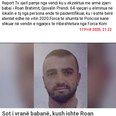
Report Tv sjell pamje nga vendi ku u ekzektua me armë zjarri
babai i Roan Brahimit, Gjovalin Prendi. 64-vjeçari u eliminua në
lokalin e tij nga persona ende të paidentifikuar, ku i është bërë
atentat edhe në vitin 2020.Forca të shumta të Policisë kanë
shkuar në vendin e ngjarjes të mbështetura nga Forca Kom
17 Prill 2025, 21:22
Sot i vranë babanë, kush ishte Roan