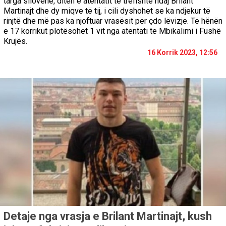
targa sllovene, ditën e atentatit të trefishtë ndaj Brilant
Martinajt dhe dy miqve të tij, i cili dyshohet se ka ndjekur të
rinjtë dhe më pas ka njoftuar vrasësit për çdo lëvizje. Të hënën
e 17 korrikut plotësohet 1 vit nga atentati te Mbikalimi i Fushë
Krujës.
16 Korrik 2023, 12:56
Detaje nga vrasja e Brilant Martinajt, kush