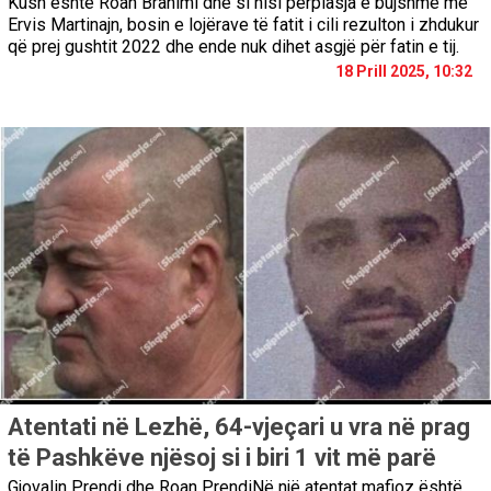
Kush është Roan Brahimi dhe si nisi përplasja e bujshme me
Ervis Martinajn, bosin e lojërave të fatit i cili rezulton i zhdukur
që prej gushtit 2022 dhe ende nuk dihet asgjë për fatin e tij.
18 Prill 2025, 10:32
Atentati në Lezhë, 64-vjeçari u vra në prag
të Pashkëve njësoj si i biri 1 vit më parë
Gjovalin Prendi dhe Roan PrendiNë një atentat mafioz është