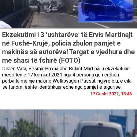
Ekzekutimi i 3 ‘ushtarëve’ të Ervis Martinajt
në Fushë-Krujë, policia zbulon pamjet e
makinës së autorëve! Targat e vjedhura dhe
me shasi të fshirë (FOTO)
Diklen Vata, Besmir Hoxha dhe Brilant Martinaj u ekzekutuan
mesditën e 17 korrikut 2021 nga 4 persona që i erdhën
përballë me një makinë Wolksvagen Passat, ngjyrë blu, e cila
së fundmi është identifikuar edhe nga pamjet e sigurisë.
17 Gusht 2022, 18:46