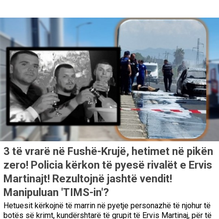
3 të vrarë në Fushë-Krujë, hetimet në pikën
zero! Policia kërkon të pyesë rivalët e Ervis
Martinajt! Rezultojnë jashtë vendit!
Manipuluan 'TIMS-in'?
Hetuesit kërkojnë të marrin në pyetje personazhë të njohur të
botës së krimt, kundërshtarë të grupit të Ervis Martinaj, për të