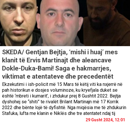
SKEDA/ Gentjan Bejtja, ‘mishi i huaj’ mes
klanit të Ervis Martinajt dhe aleancave
Dokle-Duka-Bami! Saga e hakmarrjes,
viktimat e atentateve dhe precedentët
Ekzekutimi i ish-policit më 15 Mars të këtij viti ka nxjerrë në
pah historikun e dosjes voluminoze, ku kryefjala duket se
është ‘mbreti i kumarit’, i zhdukur prej 8 Gushtit 2022. Bejtja
dyshohej se “shiti” te rivalët Brilant Martinajn më 17 Korrik
2022 dhe bënte lojë të dyfishtë. Nga miqësia me të zhdukurin
Stafuka, lufta me klanin e Niklës dhe tre atentatet ndaj tij
29 Gusht 2024, 12:01