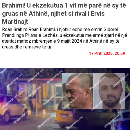
Brahimi! U ekzekutua 1 vit më parë në sy të
gruas në Athinë, njihet si rival i Ervis
Martinajt
Roan BrahimiRoan Brahimi, i njohur edhe me emrin Sidorel
Prendi nga Pllana e Lezhës, u ekzekutua me armë zjarri në një
atentat mafioz mbrëmjen e 9 majit 2024 në Athinë në sy të
gruas dhe fëmijëve të tij
17 Prill 2025, 20:59