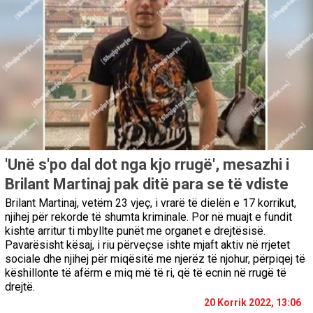
'Unë s'po dal dot nga kjo rrugë', mesazhi i
Brilant Martinaj pak ditë para se të vdiste
Brilant Martinaj, vetëm 23 vjeç, i vrarë të dielën e 17 korrikut,
njihej për rekorde të shumta kriminale. Por në muajt e fundit
kishte arritur ti mbyllte punët me organet e drejtësisë.
Pavarësisht kësaj, i riu përveçse ishte mjaft aktiv në rrjetet
sociale dhe njihej për miqësitë me njerëz të njohur, përpiqej të
këshillonte të afërm e miq më të ri, që të ecnin në rrugë të
drejtë.
20 Korrik 2022, 13:06