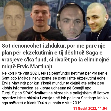
Sot denoncohet i zhdukur, por më parë një
plan për ekzekutimin e tij dështoi! Saga e
vrasjeve s'ka fund, si rivalët po ia eliminojnë
miqtë Ervis Martinajt
Në korrik të vitit 2021, teksa përnfundoi hetimet për vrasjen e
Santiago Malkos, nënvizonte se plani ishte ekzekutimi edhe i
Ervis Martinajt por kur s'kanë mundur ta gjejnë atë edhe pse
kishin informacion se kishte udhëtuar në Spanjë apo
Turqi. Sipas SPAK rivaliteti në biznesin e paligjshëm të llotove
sportive ishte shkaku i vrasjes së ish policist Santiago Malko
nga anëtarët e klanit 'Duka' gushtin e vitit 2019.
11 Gusht 2022, 11:04