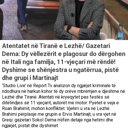
Atentatet në Tiranë e Lezhë/ Gazetari
Dema: Dy vëllezërit e plagosur do dërgohen
në Itali nga familja, 11-vjeçari më rëndë!
Dyshime se shënjestra u ngatërrua, pistë
dhe grupi i Martinajt
‘Studio Live’ në Report Tv analizon dy ngjarjet kriminale të
ndodhura në harkun kohor të dy orëve mbrëmjen e djeshme në
Lezhë dhe Tiranë. Atentati në kryeqytet pas festës së
ditëlindjes së 11 vjeçarit, autorët me motor. Pyetet e veja e
Roan Brahimit, mohon konfliktet. Vjehrri u vra në Lezhë.
Brahimi përplasje me grupin e Ervis Martinajt, u vra vjet në
Greqi. gazetari Sokol Dema rrëfen detaje nga hetimi dhe
ngjarjet, pistat dhe dyshimet