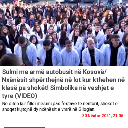
Sulmi me armë autobusit në Kosovë/
Nxënësit shpërthejnë në lot kur kthehen në
klasë pa shokët! Simbolika në veshjet e
tyre (VIDEO)
Në ditën kur filloi mësimi pas festave të nëntorit, shokët e
shoqet kujtojnë dy nxënësit e vrarë në Gllogjan.
30 Nëntor 2021, 21:06