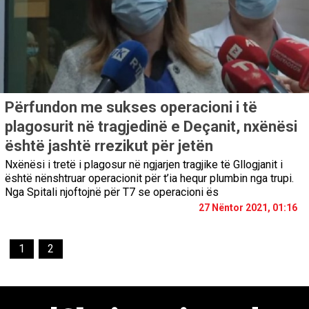
Përfundon me sukses operacioni i të
plagosurit në tragjedinë e Deçanit, nxënësi
është jashtë rrezikut për jetën
Nxënësi i tretë i plagosur në ngjarjen tragjike të Gllogjanit i
është nënshtruar operacionit për t’ia hequr plumbin nga trupi.
Nga Spitali njoftojnë për T7 se operacioni ës
27 Nëntor 2021, 01:16
1
2