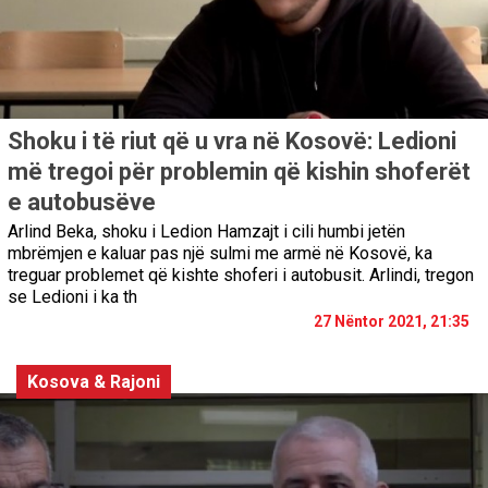
Shoku i të riut që u vra në Kosovë: Ledioni
më tregoi për problemin që kishin shoferët
e autobusëve
Arlind Beka, shoku i Ledion Hamzajt i cili humbi jetën
mbrëmjen e kaluar pas një sulmi me armë në Kosovë, ka
treguar problemet që kishte shoferi i autobusit. Arlindi, tregon
se Ledioni i ka th
27 Nëntor 2021, 21:35
Kosova & Rajoni