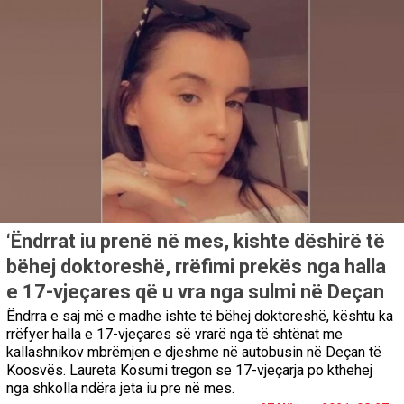
‘Ëndrrat iu prenë në mes, kishte dëshirë të
bëhej doktoreshë, rrëfimi prekës nga halla
e 17-vjeçares që u vra nga sulmi në Deçan
Ëndrra e saj më e madhe ishte të bëhej doktoreshë, kështu ka
rrëfyer halla e 17-vjeçares së vrarë nga të shtënat me
kallashnikov mbrëmjen e djeshme në autobusin në Deçan të
Koosvës. Laureta Kosumi tregon se 17-vjeçarja po kthehej
nga shkolla ndëra jeta iu pre në mes.