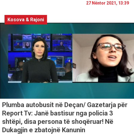
27 Nëntor 2021, 13:39
Kosova & Rajoni
Plumba autobusit në Deçan/ Gazetarja për
Report Tv: Janë bastisur nga policia 3
shtëpi, disa persona të shoqëruar! Në
Dukagjin e zbatojnë Kanunin