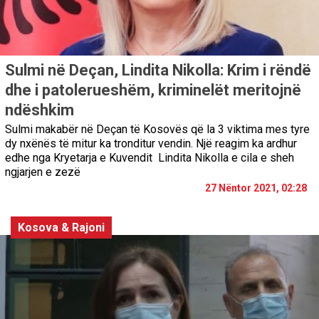
Sulmi në Deçan, Lindita Nikolla: Krim i rëndë
dhe i patolerueshëm, kriminelët meritojnë
ndëshkim
Sulmi makabër në Deçan të Kosovës që la 3 viktima mes tyre
dy nxënës të mitur ka tronditur vendin. Një reagim ka ardhur
edhe nga Kryetarja e Kuvendit Lindita Nikolla e cila e sheh
ngjarjen e zezë
27 Nëntor 2021, 02:28
Kosova & Rajoni