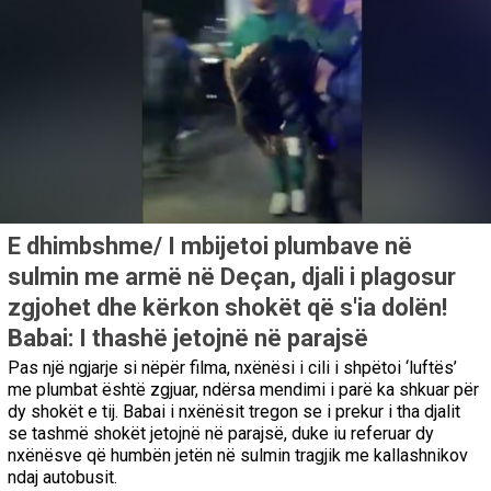
E dhimbshme/ I mbijetoi plumbave në
sulmin me armë në Deçan, djali i plagosur
zgjohet dhe kërkon shokët që s'ia dolën!
Babai: I thashë jetojnë në parajsë
Pas një ngjarje si nëpër filma, nxënësi i cili i shpëtoi ‘luftës’
me plumbat është zgjuar, ndërsa mendimi i parë ka shkuar për
dy shokët e tij. Babai i nxënësit tregon se i prekur i tha djalit
se tashmë shokët jetojnë në parajsë, duke iu referuar dy
nxënësve që humbën jetën në sulmin tragjik me kallashnikov
ndaj autobusit.