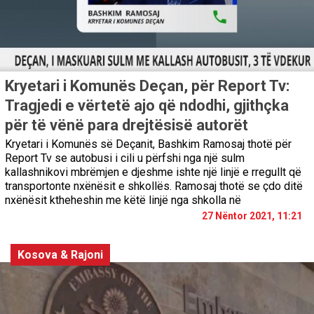
Kryetari i Komunës Deçan, për Report Tv:
Tragjedi e vërtetë ajo që ndodhi, gjithçka
për të vënë para drejtësisë autorët
Kryetari i Komunës së Deçanit, Bashkim Ramosaj thotë për
Report Tv se autobusi i cili u përfshi nga një sulm
kallashnikovi mbrëmjen e djeshme ishte një linjë e rregullt që
transportonte nxënësit e shkollës. Ramosaj thotë se çdo ditë
nxënësit ktheheshin me këtë linjë nga shkolla në
27 Nëntor 2021, 11:21
Kosova & Rajoni