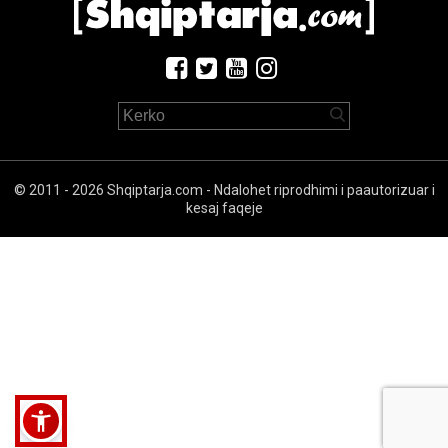
© 2011 - 2026 Shqiptarja.com - Ndalohet riprodhimi i paautorizuar i
kesaj faqeje