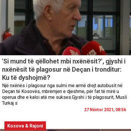
'Si mund të qëllohet mbi nxënësit?', gjyshi i
nxënësit të plagosur në Deçan i tronditur:
Ku të dyshojmë?
Një nxënës i plagosur nga sulmi me armë drejt autobusit në
Deçan të Kosovës, mbrëmjen e djeshme, për fat të mirë u
operua dhe e kaloi atë me sukses.Gjyshi i të plagosurit, Musli
Turkaj s
27 Nëntor 2021, 08:56
Kosova & Rajoni