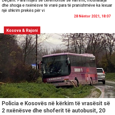
Deçanit. Para nisjes së ceremonisë së varrimit, moshatarja
dhe shoqja e nxënësve të vrarë para të pranishmëve ka lexuar
një shkrim prekës për vi
28 Nëntor 2021, 18:07
Kosova & Rajoni
Policia e Kosovës në kërkim të vrasësit së
2 nxënësve dhe shoferit të autobusit, 20