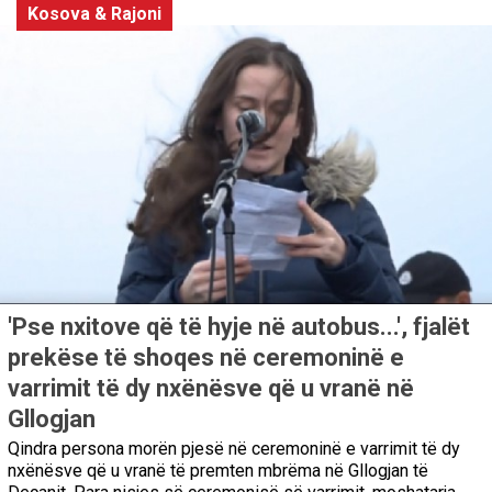
Kosova & Rajoni
'Pse nxitove që të hyje në autobus...', fjalët
prekëse të shoqes në ceremoninë e
varrimit të dy nxënësve që u vranë në
Gllogjan
Qindra persona morën pjesë në ceremoninë e varrimit të dy
nxënësve që u vranë të premten mbrëma në Gllogjan të