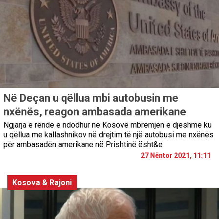
Në Deçan u qëllua mbi autobusin me
nxënës, reagon ambasada amerikane
Ngjarja e rëndë e ndodhur në Kosovë mbrëmjen e djeshme ku
u qëllua me kallashnikov në drejtim të një autobusi me nxënës
për ambasadën amerikane në Prishtinë ësht&e
27 Nëntor 2021, 11:11
Kosova & Rajoni