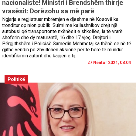
nacionaliste! Ministri i Brendshëm thirrje
vrasësit: Dorëzohu sa më parë
Ngjarja e regjistruar mbrëmjen e djeshme në Kosovë ka
tronditur opinion publik. Sulmi me kallashnikov drejt një
autobusi që transportonte nxënësit e shkollës, la të vrarë
shoferin dhe dy maturantë, 16 dhe 17 vjeç. Drejtori i
Përgjithshëm i Policisë Samedin Mehmetaj ka thënë se në të
gjithë vendin po zhvillohen aksione për të bërë të mundur
identifikimin autorit dhe kapjen e tij.
27 Nëntor 2021, 08:04
Politikë