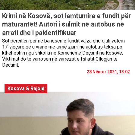
Krimi në Kosovë, sot lamtumira e fundit për
maturantët! Autori i sulmit në autobus në
arrati dhe i paidentifikuar
Sot përcillen për në banesën e fundit vajza dhe djali vetëm
17-vjeçarë që u vranë me armë zjarri në autobus teksa po
ktheheshin nga shkolla në Komunën e Deçanit në Kosovë.
Viktimat do të varrosen në varrezat e fshatit Gllogjan të
Decanit.
28 Nëntor 2021, 13:02
Kosova & Rajoni