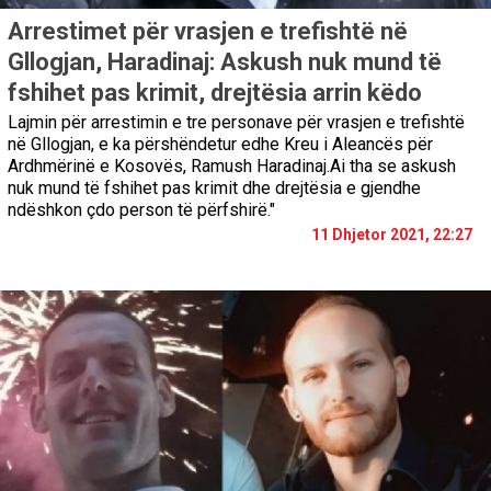
Arrestimet për vrasjen e trefishtë në
Gllogjan, Haradinaj: Askush nuk mund të
fshihet pas krimit, drejtësia arrin këdo
Lajmin për arrestimin e tre personave për vrasjen e trefishtë
në Gllogjan, e ka përshëndetur edhe Kreu i Aleancës për
Ardhmërinë e Kosovës, Ramush Haradinaj.Ai tha se askush
nuk mund të fshihet pas krimit dhe drejtësia e gjendhe
ndëshkon çdo person të përfshirë."
11 Dhjetor 2021, 22:27