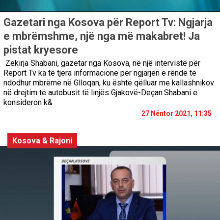
Gazetari nga Kosova për Report Tv: Ngjarja
e mbrëmshme, një nga më makabret! Ja
pistat kryesore
Zekirja Shabani, gazetar nga Kosova, në një intervistë për
Report Tv ka të tjera informacione për ngjarjen e rëndë të
ndodhur mbrëmë në Glloqan, ku është qëlluar me kallashnikov
në drejtim të autobusit të linjës Gjakovë-Deçan.Shabani e
konsideron k&
27 Nëntor 2021, 11:35
Kosova & Rajoni