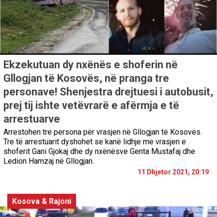
Ekzekutuan dy nxënës e shoferin në
Gllogjan të Kosovës, në pranga tre
personave! Shenjestra drejtuesi i autobusit,
prej tij ishte vetëvrarë e afërmja e të
arrestuarve
Arrestohen tre persona për vrasjen në Gllogjan të Kosovës.
Tre të arrestuarit dyshohet se kanë lidhje me vrasjen e
shoferit Gani Gjokaj dhe dy nxënësve Genta Mustafaj dhe
Ledion Hamzaj në Gllogjan.
11 Dhjetor 2021, 20:19
Kosova & Rajoni