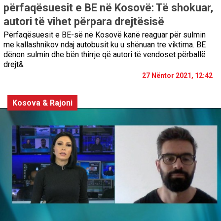
përfaqësuesit e BE në Kosovë: Të shokuar,
autori të vihet përpara drejtësisë
Përfaqësuesit e BE-së në Kosovë kanë reaguar për sulmin
me kallashnikov ndaj autobusit ku u shënuan tre viktima. BE
dënon sulmin dhe bën thirrje që autori të vendoset përballë
drejt&
27 Nëntor 2021, 12:42
Kosova & Rajoni