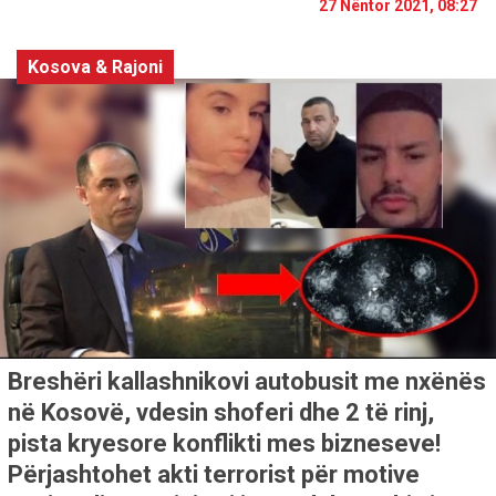
27 Nëntor 2021, 08:27
Kosova & Rajoni
Breshëri kallashnikovi autobusit me nxënës
në Kosovë, vdesin shoferi dhe 2 të rinj,
pista kryesore konflikti mes bizneseve!
Përjashtohet akti terrorist për motive