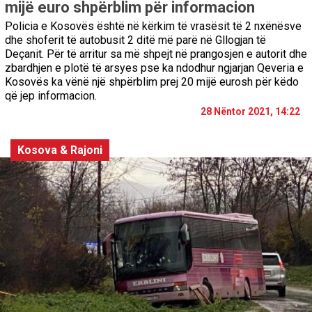
mijë euro shpërblim për informacion
Policia e Kosovës është në kërkim të vrasësit të 2 nxënësve
dhe shoferit të autobusit 2 ditë më parë në Gllogjan të
Deçanit. Për të arritur sa më shpejt në prangosjen e autorit dhe
zbardhjen e plotë të arsyes pse ka ndodhur ngjarjan Qeveria e
Kosovës ka vënë një shpërblim prej 20 mijë eurosh për këdo
që jep informacion.
28 Nëntor 2021, 14:22
Kosova & Rajoni