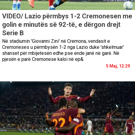
VIDEO/ Lazio përmbys 1-2 Cremonesen me
golin e minutës së 92-të, e dërgon drejt
Serie B
Në stadiumin 'Giovanni Zini' në Cremona, vendasit e
Cremoneses u përmbysën 1-2 nga Lazio duke 'shkelmuar'
shanset për mbijetesën edhe pse ende janë në garë. Në
pjesën e parë Cremonese kaloi në ep&
5 Maj, 12:29