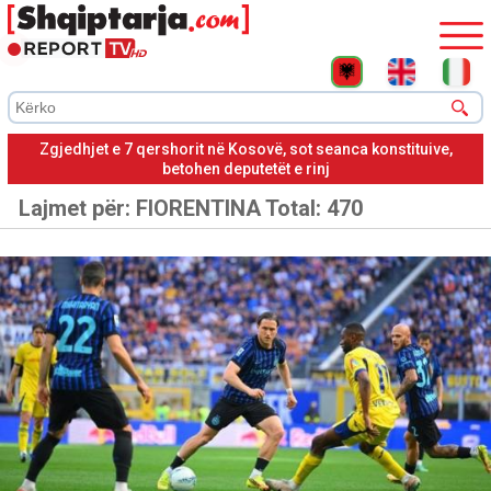
Albin Kurti nuk propozon kandidat për kryetar parlamenti: Duam
kohë për bisedime për presidentin
Lajmet për:
FIORENTINA
Total: 470