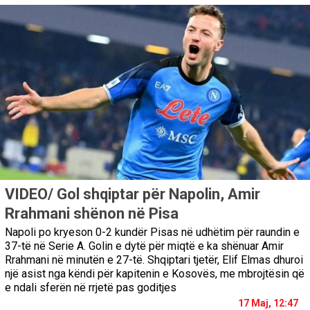
VIDEO/ Gol shqiptar për Napolin, Amir
Rrahmani shënon në Pisa
Napoli po kryeson 0-2 kundër Pisas në udhëtim për raundin e
37-të në Serie A. Golin e dytë për miqtë e ka shënuar Amir
Rrahmani në minutën e 27-të. Shqiptari tjetër, Elif Elmas dhuroi
një asist nga këndi për kapitenin e Kosovës, me mbrojtësin që
e ndali sferën në rrjetë pas goditjes
17 Maj, 12:47