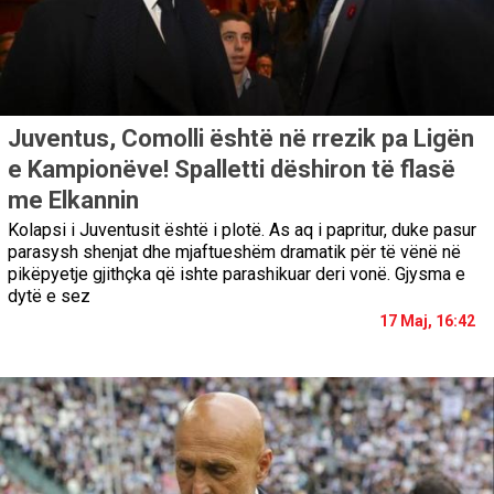
Juventus, Comolli është në rrezik pa Ligën
e Kampionëve! Spalletti dëshiron të flasë
me Elkannin
Kolapsi i Juventusit është i plotë. As aq i papritur, duke pasur
parasysh shenjat dhe mjaftueshëm dramatik për të vënë në
pikëpyetje gjithçka që ishte parashikuar deri vonë. Gjysma e
dytë e sez
17 Maj, 16:42