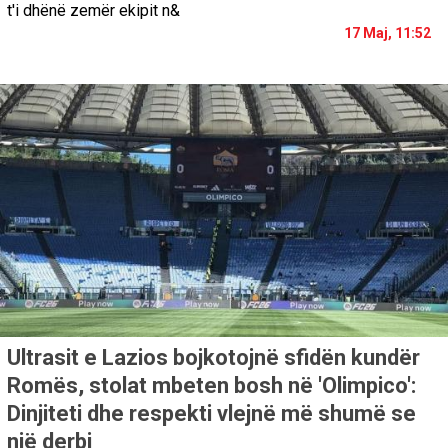
t'i dhënë zemër ekipit n&
17 Maj, 11:52
Ultrasit e Lazios bojkotojnë sfidën kundër
Romës, stolat mbeten bosh në 'Olimpico':
Dinjiteti dhe respekti vlejnë më shumë se
një derbi