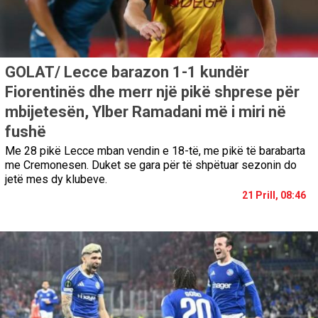
GOLAT/ Lecce barazon 1-1 kundër
Fiorentinës dhe merr një pikë shprese për
mbijetesën, Ylber Ramadani më i miri në
fushë
Me 28 pikë Lecce mban vendin e 18-të, me pikë të barabarta
me Cremonesen. Duket se gara për të shpëtuar sezonin do
jetë mes dy klubeve.
21 Prill, 08:46