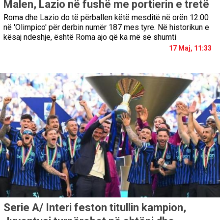
Malen, Lazio në fushë me portierin e tretë
Roma dhe Lazio do të përballen këtë mesditë në orën 12:00
në 'Olimpico' për derbin numër 187 mes tyre. Në historikun e
kësaj ndeshje, është Roma ajo që ka më së shumti
17 Maj, 11:33
Serie A/ Interi feston titullin kampion,