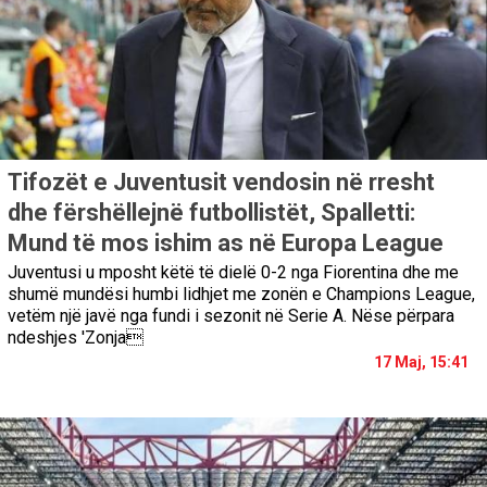
Tifozët e Juventusit vendosin në rresht
dhe fërshëllejnë futbollistët, Spalletti:
Mund të mos ishim as në Europa League
Juventusi u mposht këtë të dielë 0-2 nga Fiorentina dhe me
shumë mundësi humbi lidhjet me zonën e Champions League,
vetëm një javë nga fundi i sezonit në Serie A. Nëse përpara
ndeshjes 'Zonja
17 Maj, 15:41