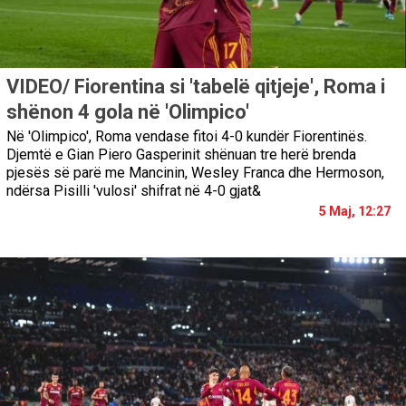
VIDEO/ Fiorentina si 'tabelë qitjeje', Roma i
shënon 4 gola në 'Olimpico'
Në 'Olimpico', Roma vendase fitoi 4-0 kundër Fiorentinës.
Djemtë e Gian Piero Gasperinit shënuan tre herë brenda
pjesës së parë me Mancinin, Wesley Franca dhe Hermoson,
ndërsa Pisilli 'vulosi' shifrat në 4-0 gjat&
5 Maj, 12:27