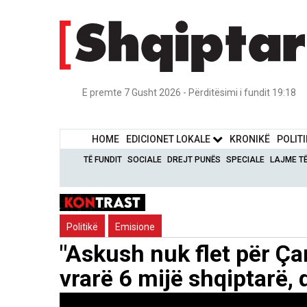
E premte 7 Gusht 2026 - Përditësimi i fundit 19:18
HOME
EDICIONET LOKALE
KRONIKË
POLIT
TË FUNDIT
SOCIALE
DREJT PUNËS
SPECIALE
LAJME T
Politikë
Emisione
"Askush nuk flet për Ça
vrarë 6 mijë shqiptarë,