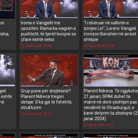
Non
Ironia e Vangjelit me
"I robëruar në sallonin e
opozitën: Rama ka viagrën e
zonjës Liri", Lorenc Vangjeli
isha,
pushtetit, të tjerët lexojnë se
ironizon Berishën në arrest
çfarë është seksi
shtëpie
25 Janar 2024, 19:09
25 Janar 2024, 19:08
eli:
Grup pune për drejtësinë?
Plarent Ndreca: Të rigjykohe
t është
Plarent Ndreca tregon
21 janari, SPAK duhet ta
inë
detaje: S'ka gjë të fshehtë,
marrë në dorë çështjen pas
strukturim
vendimit të Strasburgut, e
kanë detyrim ta zbatojnë (2
23 Janar 2024, 07:13
janar 2024)
22 Janar 2024, 21:22