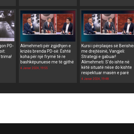
egon PD-
Alimehmeti për zgjidhjen e
Kursi i përplasjes së Berishë
oit:
krizës brenda PD-së: Është
me drejtësinë, Vangjeli:
trima!
koha për një frymë të re
Strategji e gabuar!
bashkëpunuese me të gjithë
Alimehmeti: S’do ishte në
këtë situatë nëse do kishte
4 Janar 2024, 19:55
respektuar masën e parë
4 Janar 2024, 19:48