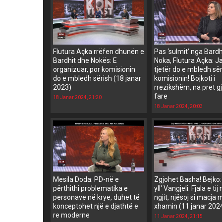
Flutura Açka rrëfen dhunën e
Pas ‘sulmit’ nga Bardh
Bardhit dhe Nokës: E
Noka, Flutura Açka: J
organizuar, por komisionin
tjetër do e mbledh së
do e mbledh sërish (18 janar
komisionin! Bojkoti i
2023)
rrezikshëm, na pret g
fare
18 Janar 2024, 21:20
18 Janar 2024, 20:03
Mesila Doda: PD-në e
Zgjohet Basha! Bejko:
përthithi problematika e
yll' Vangjeli: Fjala e tij
personave në krye, duhet të
ngjit, njësoj si macja
konceptohet një e djathtë e
xhamin (11 janar 202
re moderne
11 Janar 2024, 21:15