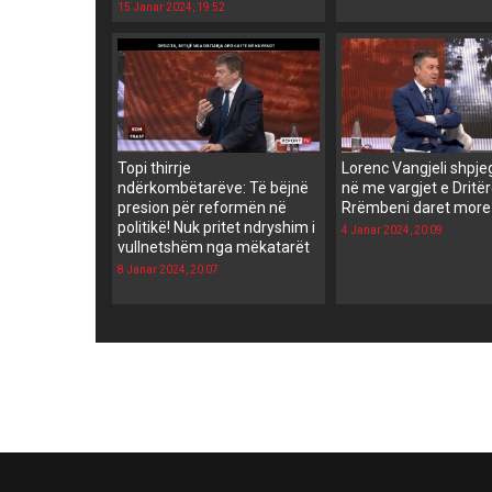
15 Janar 2024, 19:52
Topi thirrje
Lorenc Vangjeli shpj
ndërkombëtarëve: Të bëjnë
në me vargjet e Dritër
presion për reformën në
Rrëmbeni daret more 
politikë! Nuk pritet ndryshim i
4 Janar 2024, 20:09
vullnetshëm nga mëkatarët
8 Janar 2024, 20:07