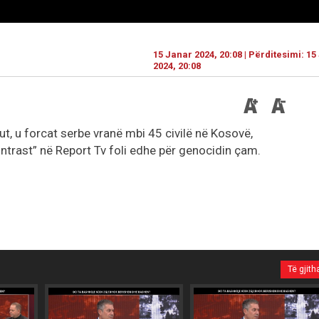
15 Janar 2024, 20:08 | Përditesimi: 1
2024, 20:08
t, u forcat serbe vranë mbi 45 civilë në Kosovë,
trast” në Report Tv foli edhe për genocidin çam.
Të gjith