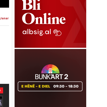
5 Janar
a