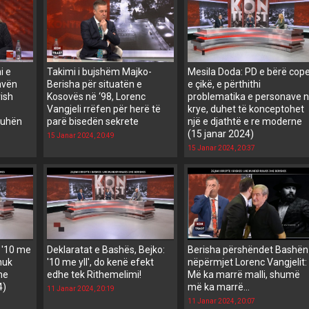
i e
Takimi i bujshëm Majko-
Mesila Doda: PD e bërë cop
avën
Berisha për situatën e
e çikë, e përthithi
rish
Kosovës në ‘98, Lorenc
problematika e personave 
Vangjeli rrëfen për herë të
krye, duhet të konceptohet
juhën
parë bisedën sekrete
një e djathtë e re moderne
(15 janar 2024)
15 Janar 2024, 20:49
15 Janar 2024, 20:37
 '10 me
Deklaratat e Bashës, Bejko:
Berisha përshëndet Bashën
 nuk
'10 me yll', do kenë efekt
nëpërmjet Lorenc Vangjelit:
 me
edhe tek Rithemelimi!
Më ka marrë malli, shumë
4)
më ka marrë...
11 Janar 2024, 20:19
11 Janar 2024, 20:07