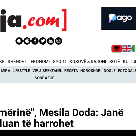
IKË
SHËNDETI
EKONOMI
SPORT
KOSOVË & RAJONI
BOTË
KULTU
Ë MIRA
LIFESTYLE
VIP & SPEKTAKËL
RECETA
HOROSKOPI
DOSJE
FOTOGALE
SONDAZHE
mërinë", Mesila Doda: Janë
 duan të harrohet