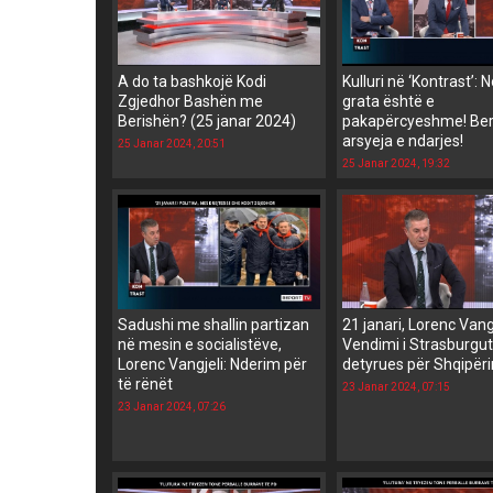
A do ta bashkojë Kodi
Kulluri në ‘Kontrast’: 
Zgjedhor Bashën me
grata është e
Berishën? (25 janar 2024)
pakapërcyeshme! Ber
arsyeja e ndarjes!
25 Janar 2024, 20:51
25 Janar 2024, 19:32
Sadushi me shallin partizan
21 janari, Lorenc Vangj
në mesin e socialistëve,
Vendimi i Strasburgu
Lorenc Vangjeli: Nderim për
detyrues për Shqipër
të rënët
23 Janar 2024, 07:15
23 Janar 2024, 07:26