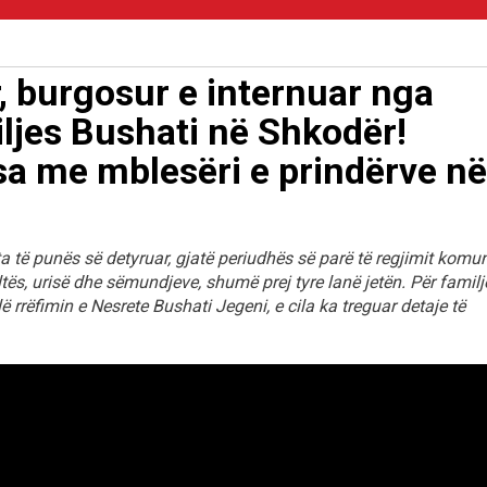
, burgosur e internuar nga
iljes Bushati në Shkodër!
sa me mblesëri e prindërve në
a të punës së detyruar, gjatë periudhës së parë të regjimit komun
tës, urisë dhe sëmundjeve, shumë prej tyre lanë jetën. Për famil
llë rrëfimin e Nesrete Bushati Jegeni, e cila ka treguar detaje të