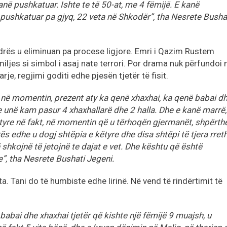
në pushkatuar. Ishte te të 50-at, me 4 fëmijë. E kanë
 pushkatuar pa gjyq, 22 veta në Shkodër”, tha Nesrete Busha
drës u eliminuan pa procese ligjore. Emri i Qazim Rustem
iljes si simbol i asaj nate terrori. Por drama nuk përfundoi
rje, regjimi goditi edhe pjesën tjetër të fisit.
 në momentin, prezent aty ka qenë xhaxhai, ka qenë babai d
se unë kam pasur 4 xhaxhallarë dhe 2 halla. Dhe e kanë marrë,
ëtyre në fakt, në momentin që u tërhoqën gjermanët, shpërth
s edhe u dogj shtëpia e këtyre dhe disa shtëpi të tjera rret
ë shkojnë të jetojnë te dajat e vet. Dhe kështu që është
e”, tha Nesrete Bushati Jegeni.
a. Tani do të humbiste edhe lirinë. Në vend të rindërtimit të
abai dhe xhaxhai tjetër që kishte një fëmijë 9 muajsh, u