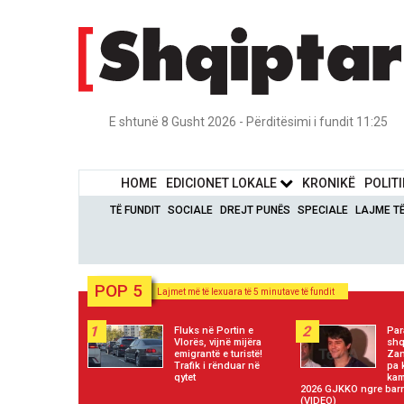
E shtunë 8 Gusht 2026 - Përditësimi i fundit 11:25
HOME
EDICIONET LOKALE
KRONIKË
POLIT
TË FUNDIT
SOCIALE
DREJT PUNËS
SPECIALE
LAJME T
POP 5
Lajmet më të lexuara të 5 minutave të fundit
1
2
Fluks në Portin e
Par
Vlorës, vijnë mijëra
shq
emigrantë e turistë!
Zan
Trafik i rënduar në
pa 
qytet
kam
2026 GJKKO ngre barr
(VIDEO)