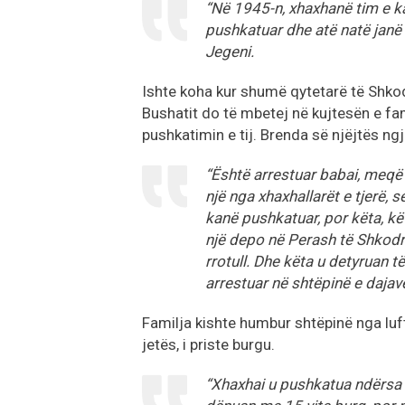
“Në 1945-n, xhaxhanë tim e ka
pushkatuar dhe atë natë janë
Jegeni.
Ishte koha kur shumë qytetarë të Shko
Bushatit do të mbetej në kujtesën e fam
pushkatimin e tij. Brenda së njëjtës ngja
“Është arrestuar babai, meqë
një nga xhaxhallarët e tjerë, 
kanë pushkatuar, por këta, k
një depo në Perash të Shkodrë
rrotull. Dhe këta u detyruan t
arrestuar në shtëpinë e dajav
Familja kishte humbur shtëpinë nga luft
jetës, i priste burgu.
“Xhaxhai u pushkatua ndërsa b