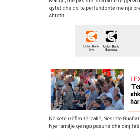
Maliqit, më pas me internime të gjata 
qytet dhe do të përfundonte me një bre
shtetit.
LE
‘Te
shk
har
Në këtë rrëfim të rrallë, Nesrete Bushat
Një familje që nga pasuria dhe dinjiteti