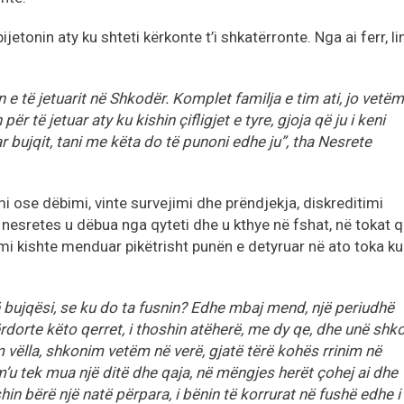
etonin aty ku shteti kërkonte t’i shkatërronte. Nga ai ferr, li
n e të jetuarit në Shkodër. Komplet familja e tim ati, jo vetëm
r të jetuar aty ku kishin çifligjet e tyre, gjoja që ju i keni
ar bujqit, tani me këta do të punoni edhe ju”, tha Nesrete
imi ose dëbimi, vinte survejimi dhe prëndjekja, diskreditimi
 nesretes u dëbua nga qyteti dhe u kthye në fshat, në tokat 
mi kishte menduar pikëtrisht punën e detyruar në ato toka ku
 bujqësi, se ku do ta fusnin? Edhe mbaj mend, një periudhë
rdorte këto qerret, i thoshin atëherë, me dy qe, dhe unë shk
m vëlla, shkonim vetëm në verë, gjatë tërë kohës rrinim në
u tek mua një ditë dhe qaja, në mëngjes herët çohej ai dhe
hin bërë një natë përpara, i bënin të korrurat në fushë edhe i