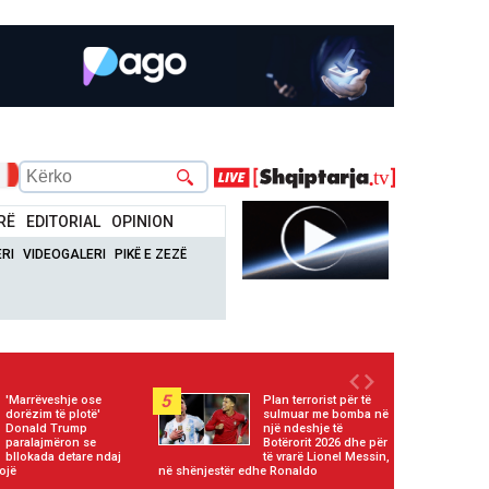
RË
EDITORIAL
OPINION
RI
VIDEOGALERI
PIKË E ZEZË
5
'Marrëveshje ose
Plan terrorist për të
dorëzim të plotë'
sulmuar me bomba në
Donald Trump
një ndeshje të
paralajmëron se
Botërorit 2026 dhe për
bllokada detare ndaj
të vrarë Lionel Messin,
ojë
në shënjestër edhe Ronaldo