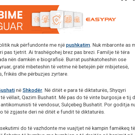
olitik nuk përfundonte me një
pushkatim
. Nuk mbaronte as 
i pas tjetrit. Ai trashëgohej brez pas brezi. Familje të tëra
kada nën damkën e biografisë. Burrat pushkatoheshin ose
ruar, gratë mbeteshin të vetme në betejën për mbijetesë,
 frikës dhe përbuzjes zyrtare.
Bushati
në
Shkodër
. Në ditët e para të diktaturës, Shyqyri
të vëllait, Qazim Bushatit. Më pas do të vinte burgosja e tij 
një antikomunisti të vendosur, Sulçebeg Bushatit. Por goditja n
o të zgjaste deri në ditët e fundit të diktaturës.
ersekutimi do të vazhdonte me vuajtjet në kampin famëkeq t