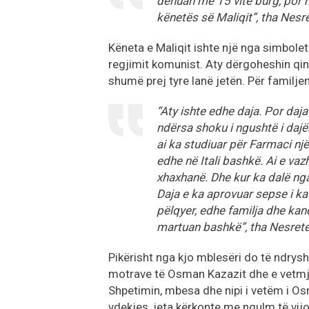
dënuan me 15 vite burg, por n
kënetës së Maliqit”, tha Nesr
Këneta e Maliqit ishte një nga simbolet
regjimit komunist. Aty dërgoheshin qin
shumë prej tyre lanë jetën. Për familjen B
“Aty ishte edhe daja. Por daja
ndërsa shoku i ngushtë i dajës,
ai ka studiuar për Farmaci një
edhe në Itali bashkë. Ai e va
xhaxhanë. Dhe kur ka dalë nga
Daja e ka aprovuar sepse i ka
pëlqyer, edhe familja dhe ka
martuan bashkë”, tha Nesrete
Pikërisht nga kjo mblesëri do të ndrys
motrave të Osman Kazazit dhe e vetmja
Shpetimin, mbesa dhe nipi i vetëm i 
vdekjes, jeta kërkonte me ngulm të vijo