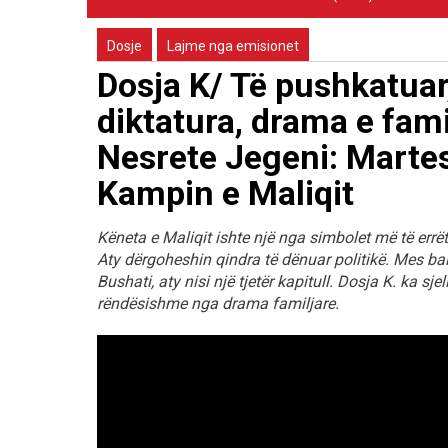
Dosje
Lajme nga emisionet
Dosja K/ Të pushkatuar
diktatura, drama e fam
Nesrete Jegeni: Marte
Kampin e Maliqit
Këneta e Maliqit ishte një nga simbolet më të errët
Aty dërgoheshin qindra të dënuar politikë. Mes bal
Bushati, aty nisi një tjetër kapitull. Dosja K. ka sje
rëndësishme nga drama familjare.