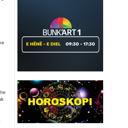
me
dhe
uk
ë