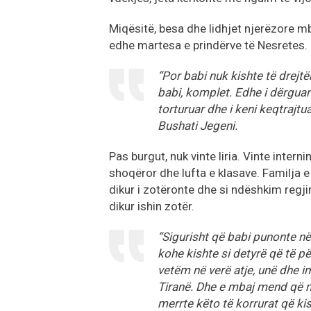
Miqësitë, besa dhe lidhjet njerëzore mbij
edhe martesa e prindërve të Nesretes.
“Por babi nuk kishte të drejtë
babi, komplet. Edhe i dërguan pë
torturuar dhe i keni keqtrajtu
Bushati Jegeni.
Pas burgut, nuk vinte liria. Vinte intern
shoqëror dhe lufta e klasave. Familja e
dikur i zotëronte dhe si ndëshkim regji
dikur ishin zotër.
“Sigurisht që babi punonte në
kohe kishte si detyrë që të pë
vetëm në verë atje, unë dhe i
Tiranë. Dhe e mbaj mend që m’
merrte këto të korrurat që kis