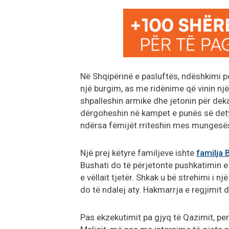
Në Shqipërinë e pasluftës, ndëshkimi p
një burgim, as me ridënime që vinin njër
shpalleshin armike dhe jetonin për de
dërgoheshin në kampet e punës së dety
ndërsa fëmijët rriteshin mes mungesës,
Një prej këtyre familjeve ishte
familja 
Bushati do të përjetonte pushkatimin e 
e vëllait tjetër. Shkak u bë strehimi i 
do të ndalej aty. Hakmarrja e regjimit d
Pas ekzekutimit pa gjyq të Qazimit, p