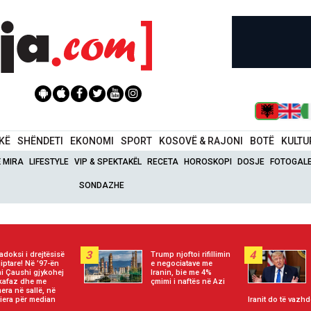
IKË
SHËNDETI
EKONOMI
SPORT
KOSOVË & RAJONI
BOTË
KULTU
Ë MIRA
LIFESTYLE
VIP & SPEKTAKËL
RECETA
HOROSKOPI
DOSJE
FOTOGALE
SONDAZHE
3
4
adoksi i drejtësisë
Trump njoftoi rifillimin
iptare! Në ’97-ën
e negociatave me
i Çaushi gjykohej
Iranin, bie me 4%
kafaz dhe me
çmimi i naftës në Azi
era në sallë, në
iera për median
Iranit do të vazhd