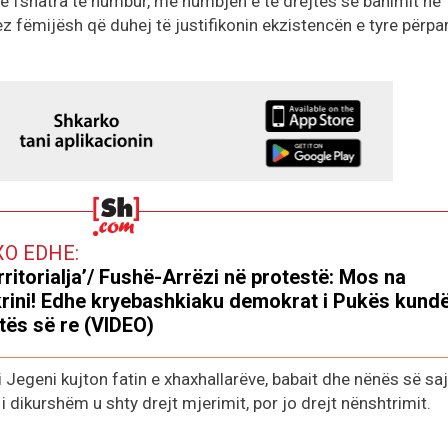
në fshatra të humbur, me humbjen e të drejtës së banimit në
z fëmijësh që duhej të justifikonin ekzistencën e tyre përpa
XO EDHE:
rritorialja’/ Fushë-Arrëzi në protestë: Mos na
rini! Edhe kryebashkiaku demokrat i Pukës kund
tës së re (VIDEO)
i Jegeni kujton fatin e xhaxhallarëve, babait dhe nënës së saj
 i dikurshëm u shty drejt mjerimit, por jo drejt nënshtrimit.