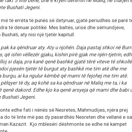
ë fakt 5 vite bënë, dhe e kryen dënimin në Maliq, në tharjen 
ete Bushati Jegeni.
 më të errëta të punës së detyruar, gjatë periudhës së parë t
dra të dënuar politikë. Mes baltës, urisë dhe sëmundjeve,
ushati, aty nisi një tjetër kapitull.
 pak ka qëndruar aty. Aty u njohën. Daja pastaj shkoi në Burre
 që ishin vëllezër gjaku, kishin pirë gjak me njëri-tjetrin, edh
lloj si daja, pra kanë qenë bashkë gjatë tërë viteve të shkollë
zhdoi pjesën tjetër të burgut aty bashkë me tim atë dhe me
 burgu, ai ka ngulur këmbë që mami të fejohej me tim atë.
 pëlqyer të dy, aq kohë sa ka qëndruar në Maliq me ta, i ka
në qenë dakord. Edhe kjo ka qenë arsyeja që mami dhe babi 
 Bushati Jegeni.
honte edhe fati i nënës së Nesretes, Mahmudijes, njëra prej
 do të linte më pas dy pasardhës Nesreten dhe vellanë e sa
Osman Kazazit. Kjo mblesëri dëshmonte se edhe në kampet
nte.