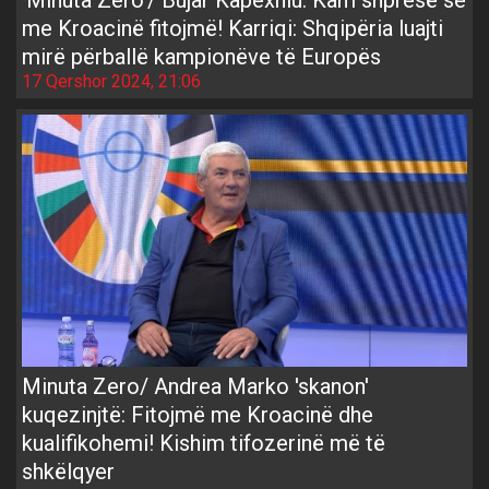
'Minuta Zero'/ Bujar Kapexhiu: Kam shpresë se
me Kroacinë fitojmë! Karriqi: Shqipëria luajti
mirë përballë kampionëve të Europës
17 Qershor 2024, 21:06
Minuta Zero/ Andrea Marko 'skanon'
kuqezinjtë: Fitojmë me Kroacinë dhe
kualifikohemi! Kishim tifozerinë më të
shkëlqyer