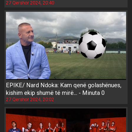
27 Qershor 2024, 20:40
EPIKE/ Nard Ndoka: Kam qenë golashënues,
kishim ekip shumë të mirë... - Minuta 0
27 Qershor 2024, 20:02