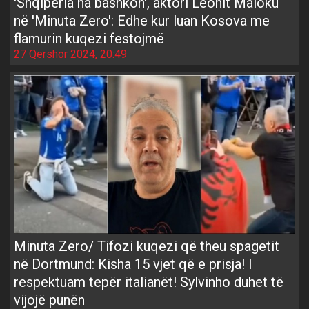
'Shqipëria na bashkon', aktori Leonit Maloku
në 'Minuta Zero': Edhe kur luan Kosova me
flamurin kuqezi festojmë
27 Qershor 2024, 20:49
Minuta Zero/ Tifozi kuqezi që theu spagetit
në Dortmund: Kisha 15 vjet që e prisja! I
respektuam tepër italianët! Sylvinho duhet të
vijojë punën