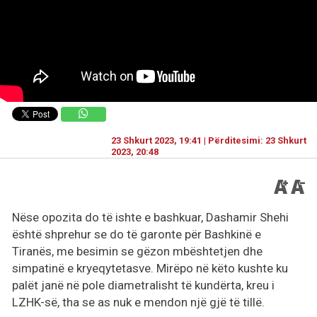
23 Shkurt 2023, 19:41 | Përditesimi: 23 Shkurt
2023, 20:48
Nëse opozita do të ishte e bashkuar, Dashamir Shehi
është shprehur se do të garonte për Bashkinë e
Tiranës, me besimin se gëzon mbështetjen dhe
simpatinë e kryeqytetasve. Mirëpo në këto kushte ku
palët janë në pole diametralisht të kundërta, kreu i
LZHK-së, tha se as nuk e mendon një gjë të tillë.