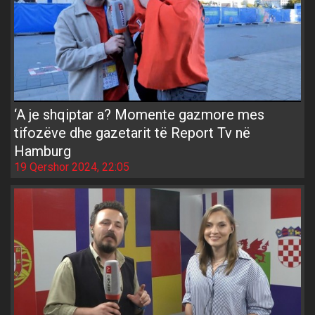
‘A je shqiptar a? Momente gazmore mes
tifozëve dhe gazetarit të Report Tv në
Hamburg
19 Qershor 2024, 22:05