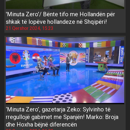
'Minuta Zero'/ Bënte tifo me Hollandën për
shkak të lopëve hollandeze në Shqipëri!
21 Qershor 2024, 15:23
‘Minuta Zero’, gazetarja Zeko: Sylvinho të
rregullojë gabimet me Spanjën! Marko: Broja
dhe Hoxha bëjnë diferencën