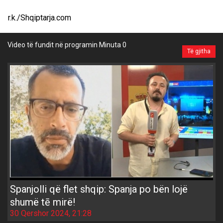
r.k./Shqiptarja.com
Video të fundit në programin Minuta 0
Të gjitha
Spanjolli që flet shqip: Spanja po bën lojë
shumë tē mirë!
30 Qershor 2024, 21:28