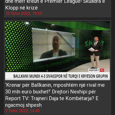
dhe merr kreun e Premier League! Skuadra e
Klopp në krizë
10 Tetor 2022, 10:55
‘Krenar për Ballkanin, mposhtëm një rival me
30 mln euro buxhet!’ Drejtori Nexhipi për
Report TV: Trajneri Daja te Kombëtarja? E
ngacmoj shpesh
7 Tetor 2022, 14:45