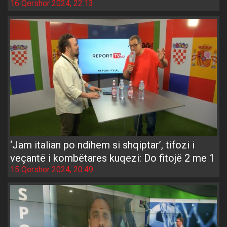
16 Qershor 2024, 22:13
‘Jam italian po ndihem si shqiptar’, tifozi i
veçantë i kombëtares kuqezi: Do fitojë 2 me 1
15 Qershor 2024, 20:49