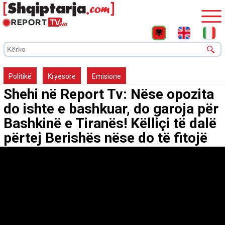
Politikë
Kryesore
Emisione
Shehi në Report Tv: Nëse opozita
do ishte e bashkuar, do garoja për
Bashkinë e Tiranës! Këlliçi të dalë
përtej Berishës nëse do të fitojë