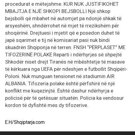
procedurat e mëtejshme. KUR NUK JUSTIFIKOHET
MBAJTJA E NJË SHKOPI BEJSBOLLI Një shkop
bejsbolli që mbahet në automjet pa ndonjë shkak të
arsyeshëm, shndërrohet në mjet të rrezikshëm për
shoqërinë. Drejtuesi i mjetit që e posedon duhet të
japë sqarimet e tij në komisariat pasi nuk bindi
skuadrën Shqiponja në terren. FNSH “PËRPLASET” ME
TIFOZERINË POLAKE Reparti i ndërhyrjes së shpejtë
Shkodër niset drejt Tiranës në mbështetje të masave
të kërkuara nga UEFA për ndeshjen e futbollit Shqipëri-
Poloni. Nuk munguan tensionet në stadiumin AIR
ALBANIA. Tifozeria polake është përfshirë në një
konflikt me kuqezinjtë. Është dashur ndërhyrja e
policisë për të qetësuar situatën. Policia ka vendosur
kordon të dyfishtë mes dy tifozerive.
E.H/Shqiptarja.com