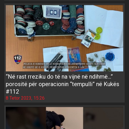
“Në rast rreziku do të na vijnë në ndihmë...”
porositë për operacionin “tempulli” në Kukës
#112
8 Tetor 2023, 15:26