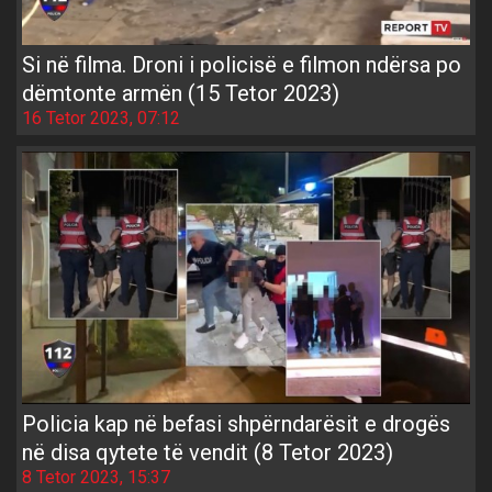
Si në filma. Droni i policisë e filmon ndërsa po
dëmtonte armën (15 Tetor 2023)
16 Tetor 2023, 07:12
Policia kap në befasi shpërndarësit e drogës
në disa qytete të vendit (8 Tetor 2023)
8 Tetor 2023, 15:37