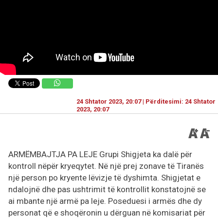
24 Shtator 2023, 20:07 | Përditesimi: 24 Shtator
2023, 20:07
ARMËMBAJTJA PA LEJE Grupi Shigjeta ka dalë për
kontroll nëpër kryeqytet. Në një prej zonave të Tiranës
një person po kryente lëvizje të dyshimta. Shigjetat e
ndalojnë dhe pas ushtrimit të kontrollit konstatojnë se
ai mbante një armë pa leje. Poseduesi i armës dhe dy
personat që e shoqëronin u dërguan në komisariat për