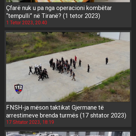
Çfarë nuk u pa nga operacioni kombëtar
“tempulli” në Tiranë? (1 tetor 2023)
1 Tetor 2023, 20:40
FNSH-ja mëson taktikat Gjermane të
arrestimeve brenda turmës (17 shtator 2023)
17 Shtator 2023, 18:19