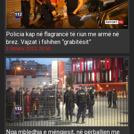
Policia kap në flagrancë të riun me armë në
brez. Vajzat i fshihen “grabitësit”
3 Shtator 2023, 20:50
Nga mbledhja e mëngjesit, në përballjen me