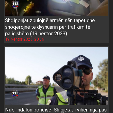
Shqiponjat zbulojnë armën nën tapet dhe
shoqërojnë të dyshuarin për trafikim të
paligjshëm (19 nëntor 2023)
19 Nëntor 2023, 20:36
Nuk i ndalon policisë! Shigjetat i vihen nga pas