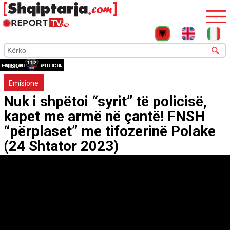
Emisione
Nuk i shpëtoi “syrit” të policisë,
kapet me armë në çantë! FNSH
“përplaset” me tifozerinë Polake
(24 Shtator 2023)