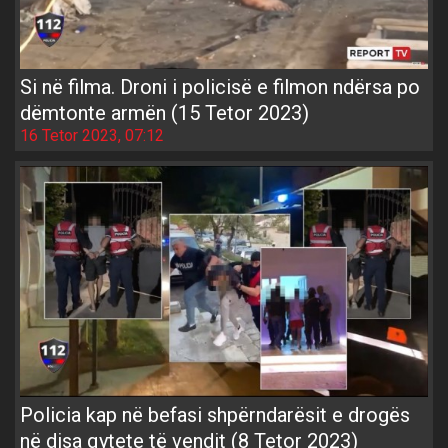
Si në filma. Droni i policisë e filmon ndërsa po
dëmtonte armën (15 Tetor 2023)
16 Tetor 2023, 07:12
Policia kap në befasi shpërndarësit e drogës
në disa qytete të vendit (8 Tetor 2023)