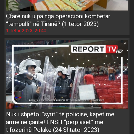
Çfarë nuk u pa nga operacioni kombëtar
“tempulli” në Tiranë? (1 tetor 2023)
1 Tetor 2023, 20:40
Nuk i shpëtoi “syrit” të policisë, kapet me
armë në çantë! FNSH “përplaset” me
tifozerinë Polake (24 Shtator 2023)