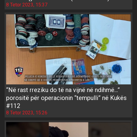
8 Tetor 2023, 15:37
“Në rast rreziku do të na vijnë në ndihmë...”
porositë për operacionin “tempulli” në Kukës
#112
8 Tetor 2023, 15:26