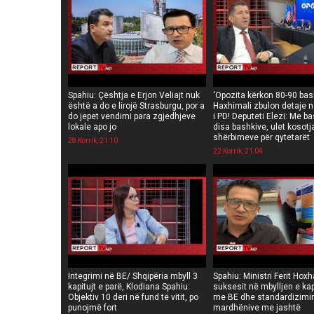
Spahiu: Çështja e Erjon Veliajt nuk
‘Opozita kërkon 80-90 bash
është a do e lirojë Strasburgu, por a
Haxhimali zbulon detaje n
do jepet vendimi para zgjedhjeve
i PD! Deputeti Elezi: Me b
lokale apo jo
disa bashkive, ulet kosotj
shërbimeve për qytetarët
28 Korrik, 21:10
22 Korrik, 21:04
Integrimi në BE/ Shqipëria mbyll 3
Spahiu: Ministri Ferit Hoxha
kapitujt e parë, Klodiana Spahiu:
suksesit në mbylljen e kap
Objektiv 10 deri në fund të vitit, po
me BE dhe standardizimi
punojmë fort
mardhënive me jashtë