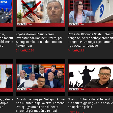
ki’,
Kryebashkiaku Pjerin Ndreu:
Protesta, Klodiana Spahiu: S’ësh
ga raporti
Protestat ndikuan në turizëm, por
pengesë, do t’i shërbejë procesit
ashkimin e
Shëngjini mbetet një destinacion i
integrimit! Braktisja e parlamenti
a e
frekuentuar
nga opozita, negative
21 Korrik, 20:30
14 Korrik, 21:11
, çelësi i
‘Arresti me burg’ për Veliajn u kthye
Spahiu: Protesta duhet të prodh
itujve
nga Kushtetuesja, avokati Edmond
një parti të gjelbër, ka një boshll
n e
Petraj: Gjykata e Lartë duhet të
në spektrin politik
shprehet për masën e re ndaj
1 Korrik, 21:10