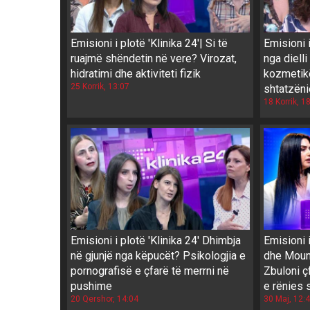
Emisioni i plotë 'Klinika 24'| Si të
Emisioni i
ruajmë shëndetin në vere? Virozat,
nga diell
hidratimi dhe aktiviteti fizik
kozmetikë
25 Korrik, 13:07
shtatzëni
18 Korrik, 1
Emisioni i plotë 'Klinika 24' Dhimbja
Emisioni 
në gjunjë nga këpucët? Psikologjia e
dhe Mounj
pornografisë e çfarë të merrni në
Zbuloni ç
pushime
e rënies 
20 Qershor, 14:04
30 Maj, 12: