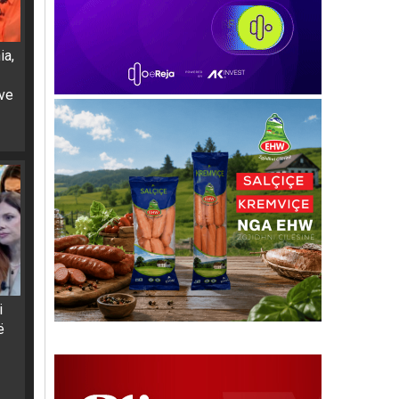
ia,
ëve
i
ë