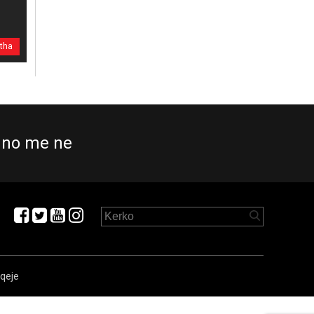
itha
no me ne
aqeje