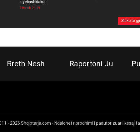
kryebashkiakut
7 Korrik, 21:19
Shiko të gj
Rreth Nesh
Raportoni Ju
Pu
11 - 2026 Shqiptarja.com - Ndalohet riprodhimi i paautorizuar i kesaj f