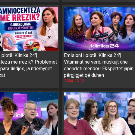
 plotë 'Klinika 24'|
Emisioni i plotë 'Klinika 24'|
teza me rrezik? Problemet
Vitaminat në verë, muskujt dhe
para lindjes, ja ndërhyrjet
shëndeti mendor! Ekspertet japin
zat
përgjigjet që duhen
2 Maj, 13:13