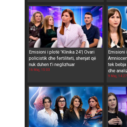
Emisioni i plotë 'Klinika 24'| Ovari
Emisioni i
policistik dhe fertiliteti, shenjat që
Amniocen
nuk duhen t’i neglizhuar
tek bebja 
16 Maj, 15:03
dhe anali
9 Maj, 14:27