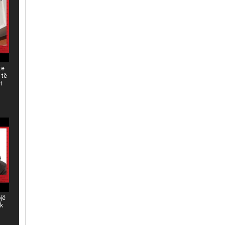
të
 të
t
ojë
ëk