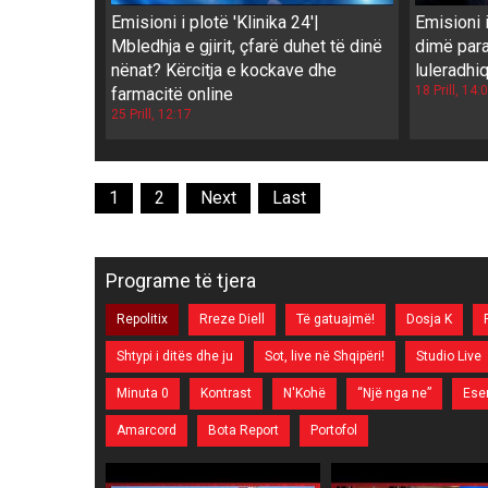
Emisioni i plotë 'Klinika 24'|
Emisioni i
Mbledhja e gjirit, çfarë duhet të dinë
dimë para
nënat? Kërcitja e kockave dhe
luleradhi
18 Prill, 14:
farmacitë online
25 Prill, 12:17
1
2
Next
Last
Programe të tjera
Repolitix
Rreze Diell
Të gatuajmë!
Dosja K
Shtypi i ditës dhe ju
Sot, live në Shqipëri!
Studio Live
Minuta 0
Kontrast
N'Kohë
“Një nga ne”
Ese
Amarcord
Bota Report
Portofol