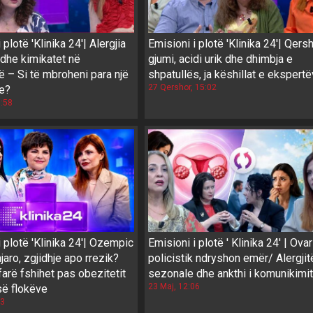
 plotë 'Klinika 24'| Alergjia
Emisioni i plotë 'Klinika 24'| Qersh
i dhe kimikatet në
gjumi, acidi urik dhe dhimbja e
 – Si të mbroheni para një
shpatullës, ja këshillat e ekspert
27 Qershor, 15:02
e?
8:58
i plotë 'Klinika 24'| Ozempic
Emisioni i plotë ' Klinika 24' | Ovar
aro, zgjidhje apo rrezik?
policistik ndryshon emër/ Alergjit
farë fshihet pas obezitetit
sezonale dhe ankthi i komunikimit
23 Maj, 12:06
së flokëve
43