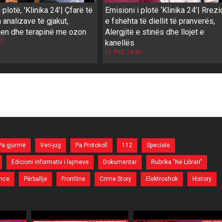
 plotë, 'Klinika 24'| Çfarë të
Emisioni i plotë ‘Klinika 24’| Rrezi
 analizave të gjakut,
e fshehta të diellit të pranverës,
qen dhe terapinë me ozon
Alergjitë e stinës dhe llojet e
02
kanellës
11 Prill, 14:41
Pa gjurmë
Veri-jug
Pa Protokoll
112
Speciale
Edicioni informativ i lajmeve
Dokumentar
Rubrika "Në Librari"
nce
Përballje
Frontline
Crime Story
Elektroshok
History