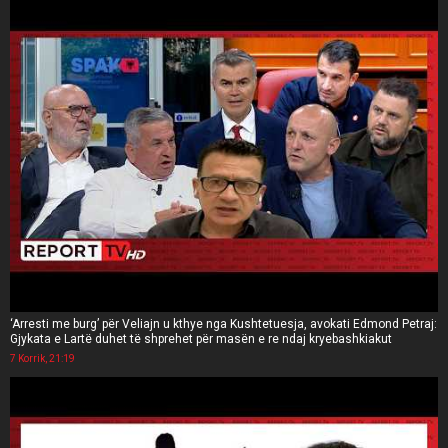
‘Arresti me burg’ për Veliajn u kthye nga Kushtetuesja, avokati Edmond Petraj:
Gjykata e Lartë duhet të shprehet për masën e re ndaj kryebashkiakut
7 Korrik, 21:19