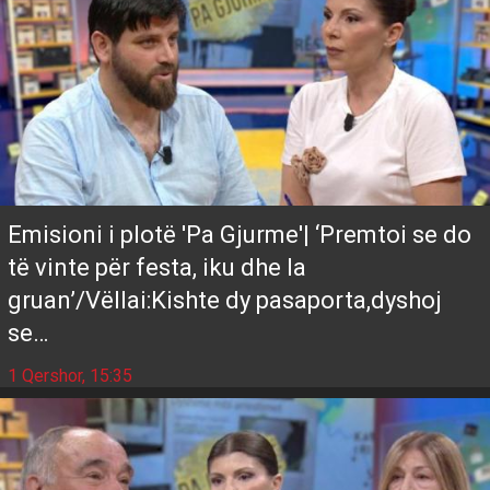
Emisioni i plotë 'Pa Gjurme'| ‘Premtoi se do
të vinte për festa, iku dhe la
gruan’/Vëllai:Kishte dy pasaporta,dyshoj
se…
1 Qershor, 15:35