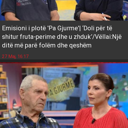
Emisioni i plotë 'Pa Gjurme'| ‘Doli për të
shitur fruta-perime dhe u zhduk’/Vëllai:Një
ditë më parë folëm dhe qeshëm
27 Maj, 16:17