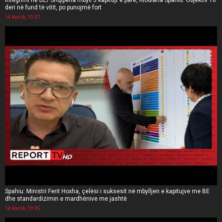
Integrimi në BE/ Shqipëria mbyll 3 kapitujt e parë, Klodiana Spahiu: Objektiv 10
deri në fund të vitit, po punojmë fort
14 Korrik, 19:37
Spahiu: Ministri Ferit Hoxha, çelësi i suksesit në mbylljen e kapitujve me BE
dhe standardizimin e mardhënive me jashtë
14 Korrik, 19:35