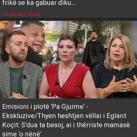
frikë se ka gabuar diku…
18 Qershor, 05:44
Emisioni i plotë 'Pa Gjurme' -
Ekskluzive/Thyen heshtjen vëllai i Eglant
Koçit: S’dua ta besoj, ai i thërriste mamasë
sime ‘o nënë’