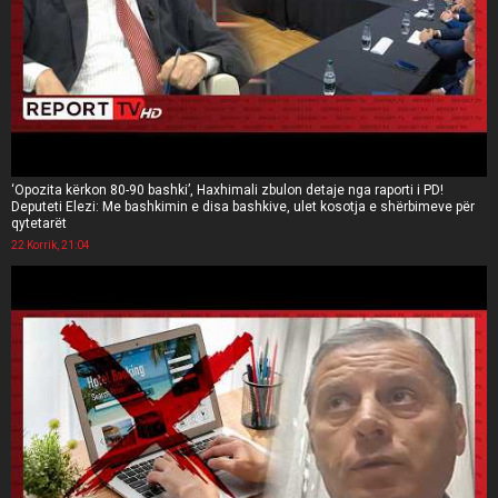
‘Opozita kërkon 80-90 bashki’, Haxhimali zbulon detaje nga raporti i PD!
Deputeti Elezi: Me bashkimin e disa bashkive, ulet kosotja e shërbimeve për
qytetarët
22 Korrik, 21:04