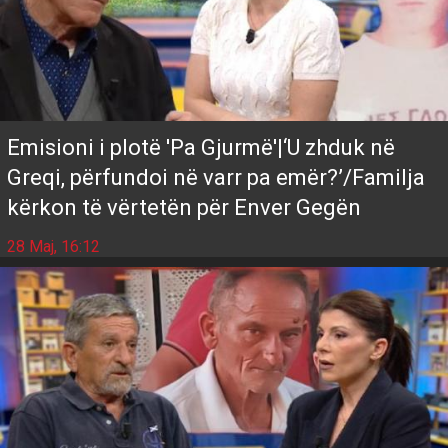
Emisioni i plotë 'Pa Gjurmë'|‘U zhduk në
Greqi, përfundoi në varr pa emër?’/Familja
kërkon të vërtetën për Enver Gegën
28 Maj, 16:12