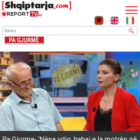
Pa Gjurme- ‘Nëna vdiq, babai e la motrën në