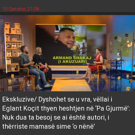
10 Qershor, 21:08
Ekskluzive/ Dyshohet se u vra, vëllai i
Eglant Koçit thyen heshtjen në ‘Pa Gjurmë’:
Nuk dua ta besoj se ai është autori, i
thërriste mamasë sime ‘o nënë’