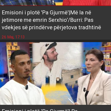
Emisioni i plotë 'Pa Gjurmë'|Më la në
jetimore me emrin Serxhio’/Burri: Pas
vdekjes së prindërve përjetova tradhtinë
26 Maj, 17:13