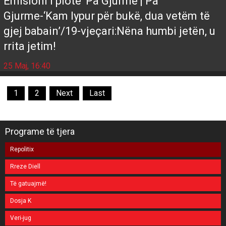
Emisioni i plotë 'Pa Gjurmë'| Pa
Gjurme-‘Kam lypur për bukë, dua vetëm të
gjej babain’/19-vjeçari:Nëna humbi jetën, u
rrita jetim!
25 Maj, 16:40
1
2
Next
Last
Programe të tjera
Repolitix
Rreze Diell
Të gatuajmë!
Dosja K
Veri-jug