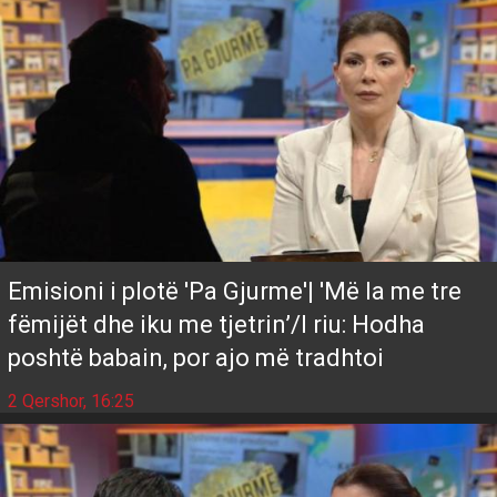
Emisioni i plotë 'Pa Gjurme'| 'Më la me tre
fëmijët dhe iku me tjetrin’/I riu: Hodha
poshtë babain, por ajo më tradhtoi
2 Qershor, 16:25