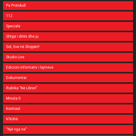
Pa Protokoll
112
Speciale
Shtypi i ditës dhe ju
Sot, live në Shqipëri!
Studio Live
Edicioni informativ i lajmeve
Dokumentar
Rubrika "Në Librari"
Minuta 0
Kontrast
N'Kohë
“Një nga ne”