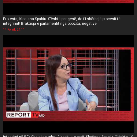
Protesta, Klodiana Spahiu: S’është pengesë, do t’i shërbejë procesit të
integrimit! Braktisja e parlamentit nga opozita, negative
14 Korrik, 21:11