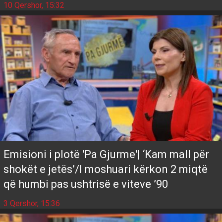
10 Qershor, 15:32
Emisioni i plotë 'Pa Gjurme'| ‘Kam mall për
shokët e jetës’/I moshuari kërkon 2 miqtë
që humbi pas ushtrisë e viteve ’90
3 Qershor, 15:36