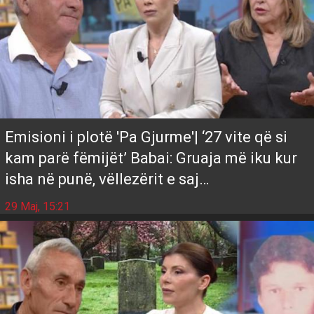
Emisioni i plotë 'Pa Gjurme'| ‘27 vite që si
kam parë fëmijët’ Babai: Gruaja më iku kur
isha në punë, vëllezërit e saj…
29 Maj, 15:21