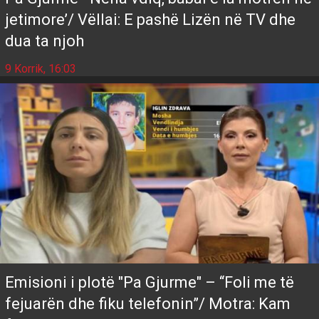
jetimore’/ Vëllai: E pashë Lizën në TV dhe
dua ta njoh
9 Korrik, 16:03
Emisioni i plotë "Pa Gjurme" – “Foli me të
fejuarën dhe fiku telefonin”/ Motra: Kam